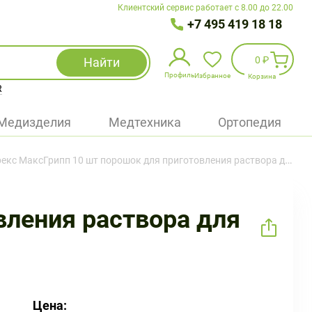
Клиентский сервис работает с 8.00 до 22.00
+7 495 419 18 18
0 ₽
Найти
Профиль
Избранное
Корзина
R
Избранное
(
0
)
Медизделия
Медтехника
Ортопедия
Войти
с МаксГрипп 10 шт порошок для приготовления раствора для приема внутрь лимон
БАД
Медицинская техника (приборы)
вления раствора для
Наборы
Упаковка
Цена: