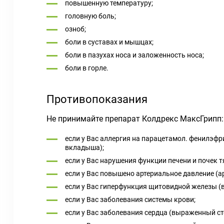
повышенную температуру;
головную боль;
озноб;
боли в суставах и мышцах;
боли в пазухах носа и заложенность носа;
боли в горле.
Противопоказания
Не принимайте препарат Колдрекс МаксГрипп:
если у Вас аллергия на парацетамол. фенилэфр
вкладыша);
если у Вас нарушения функции печени и почек т
если у Вас повышено артериальное давление (а
если у Вас гиперфункция щитовидной железы (в 
если у Вас заболевания системы крови;
если у Вас заболевания сердца (выраженный ст