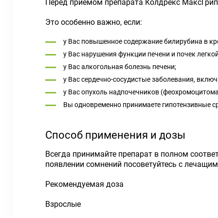
Перед приемом препарата Колдрекс МаксГрипп
Это особенно важно, если:
у Вас повышенное содержание билирубина в кр
у Вас нарушения функции печени и почек легкой
у Вас алкогольная болезнь печени;
у Вас сердечно-сосудистые заболевания, вклю
у Вас опухоль надпочечников (феохромоцитома
Вы одновременно принимаете гипотензивные ср
Способ применения и дозы
Всегда принимайте препарат в полном соотве
появлении сомнений посоветуйтесь с лечащим
Рекомендуемая доза
Взрослые