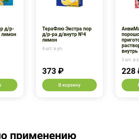
р д/р-
ТераФлю Экстра пор
АнвиМа
0 лимон
д/р-ра д/внутр №4
порошо
лимон
пригот
раство
4 шт. в уп.
внутрь
3 шт. в у
373 ₽
228 
у
В корзину
по применению