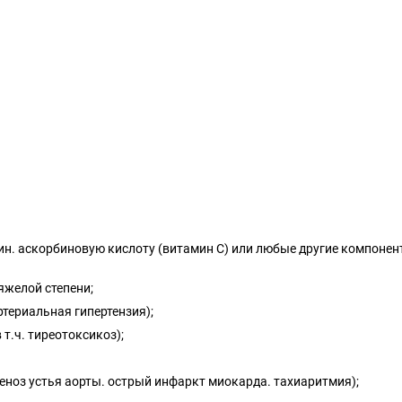
ин. аскорбиновую кислоту (витамин С) или любые другие компонент
яжелой степени;
ртериальная гипертензия);
т.ч. тиреотоксикоз);
еноз устья аорты. острый инфаркт миокарда. тахиаритмия);