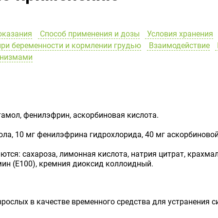
оказания
Способ применения и дозы
Условия хранения
ри беременности и кормлении грудью
Взаимодействие
анизмами
мол, фенилэфрин, аскорбиновая кислота.
ла, 10 мг фенилэфрина гидрохлорида, 40 мг аскорбиновой
ся: сахароза, лимонная кислота, натрия цитрат, крахма
мин (Е100), кремния диоксид коллоидный.
рослых в качестве временного средства для устранения с