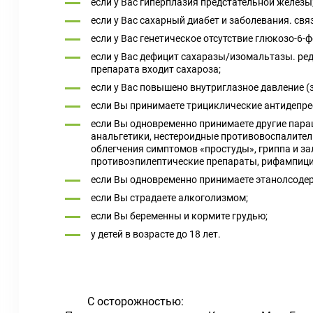
если у Вас гиперплазия предстательной железы
если у Вас сахарный диабет и заболевания. св
если у Вас генетическое отсутствие глюкозо-6-
если у Вас дефицит сахаразы/изомальтазы. ред
препарата входит сахароза;
если у Вас повышено внутриглазное давление (
если Вы принимаете трициклические антидепре
если Вы одновременно принимаете другие пар
анальгетики, нестероидные противовоспалител
облегчения симптомов «простуды», гриппа и з
противоэпилептические препараты, рифампици
если Вы одновременно принимаете этанолсоде
если Вы страдаете алкоголизмом;
если Вы беременны и кормите грудью;
у детей в возрасте до 18 лет.
С осторожностью: