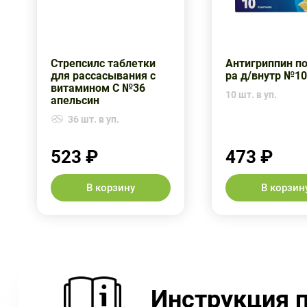
Стрепсилс таблетки
Антигриппин по
для рассасывания с
ра д/внутр №1
витамином С №36
10 шт. в уп.
апельсин
36 шт. в уп.
523 ₽
473 ₽
В корзину
В корзин
Инструкция 