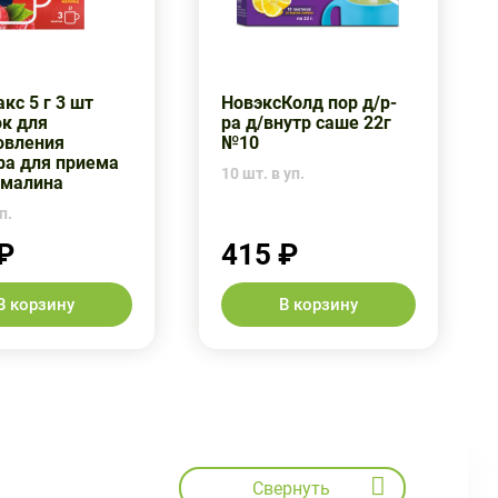
кс 5 г 3 шт
НовэксКолд пор д/р-
к для
ра д/внутр саше 22г
овления
№10
ра для приема
10 шт. в уп.
 малина
п.
₽
415 ₽
В корзину
В корзину
Свернуть