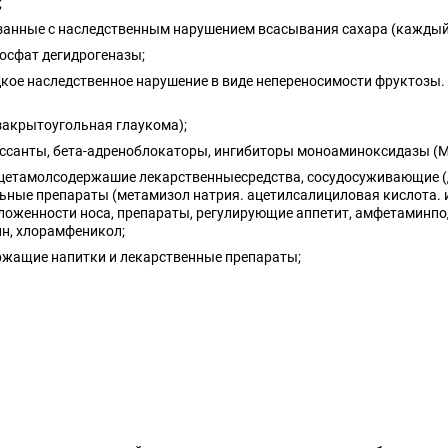
;
язанные с наследственным нарушением всасывания сахара (каждый 
фосфат дегидрогеназы;
кое наследственное нарушение в виде непереносимости фруктозы. 
закрытоугольная глаукома);
ссанты, бета-адреноблокаторы, ингибиторы моноаминоксидазы (МАО
ацетамолсодержашие лекарственныесредства, сосудосуживающие (
ьные препараты (метамизол натрия. ацетилсалициловая кислота. и
аложенности носа, препараты, регулирующие аппетит, амфетаминп
н, хлорамфеникол;
ржащие напитки и лекарственные препараты;