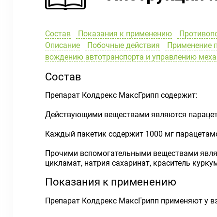
Состав
Показания к применению
Противоп
Описание
Побочные действия
Применение п
вождению автотранспорта и управлению мех
Состав
Препарат Колдрекс МаксГрипп содержит:
Действующими веществами являются парацета
Каждый пакетик содержит 1000 мг парацетамо
Прочими вспомогательными веществами являют
цикламат, натрия сахаринат, краситель курку
Показания к применению
Препарат Колдрекс МаксГрипп применяют у вз