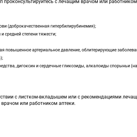
 проконсультируйтесь с лечащим врачом или работником 
ови (доброкачественная гипербилирубинемия);
 и средней степени тяжести;
чая повышенное артериальное давление, облитерирующие заболеван
);
едства, дигоксин и сердечные гликозиды, алкалоиды спорыньи (на
тствии с листком-вкладышем или с рекомендациями лечаще
 врачом или работником аптеки.