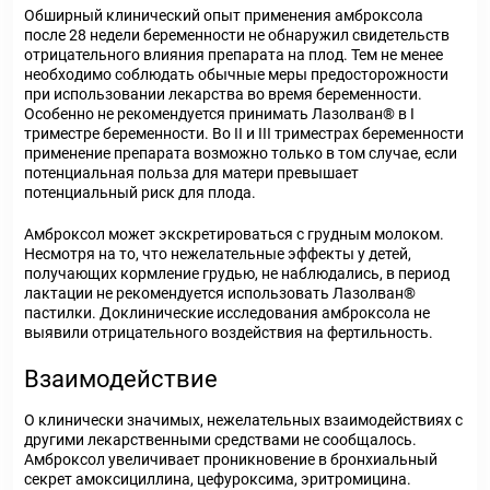
Обширный клинический опыт применения амброксола
после 28 недели беременности не обнаружил свидетельств
отрицательного влияния препарата на плод. Тем не менее
необходимо соблюдать обычные меры предосторожности
при использовании лекарства во время беременности.
Особенно не рекомендуется принимать Лазолван® в I
триместре беременности. Во II и III триместрах беременности
применение препарата возможно только в том случае, если
потенциальная польза для матери превышает
потенциальный риск для плода.
Амброксол может экскретироваться с грудным молоком.
Несмотря на то, что нежелательные эффекты у детей,
получающих кормление грудью, не наблюдались, в период
лактации не рекомендуется использовать Лазолван®
пастилки. Доклинические исследования амброксола не
выявили отрицательного воздействия на фертильность.
Взаимодействие
О клинически значимых, нежелательных взаимодействиях с
другими лекарственными средствами не сообщалось.
Амброксол увеличивает проникновение в бронхиальный
секрет амоксициллина, цефуроксима, эритромицина.