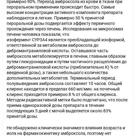
примерно 90%. Переход амброксола из крови в ткани при
пероральном применении происходит быстро. Самые
высокие концентрации активного компонента препарата
наблюдаются в легких. Примерно 30 % принятой
пероральной дозы подвергается эффекту первичного
прохождения через печень. Исследования на микросомах
печени человека показали, что
изофермент CYP3A4 является преобладающей изоформой,
ответственной за метаболизм амброксола до
дибромантраниловой кислоты. Оставшаяся часть
амброксола метаболизируется в печени, главным образом
путем глюкуронидации и путем частичного расщепления до
дибромантраниловой кислоты (приблизительно К) % от
введенной дозы), а также небольшого количества
дополнительных метаболитов. Терминальный период
полувыведения амброксола составляет 10 часов. Общий
клиренс находится в пределах 660 мл/мин. на почечный
клиренс приходится примерно 8 % от общего клиренса.
Методом радиоактивной метки было подсчитано, что после
приема единоразовой дозы препарата в течение
последующих 5 дней с мочой выделяется около 83%
принятой дозы.
Не обнаружено клинически значимого влияния возраста и
иола на фармакокинетику амброксола, поэтому нет