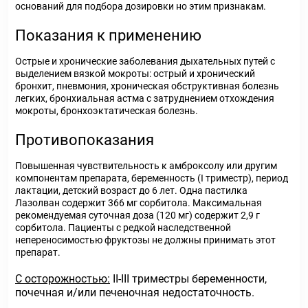
оснований для подбора дозировки но этим признакам.
Показания к применению
Острые и хронические заболевания дыхательных путей с
выделением вязкой мокроты: острый и хронический
бронхит, пневмония, хроническая обструктивная болезнь
легких, бронхиальная астма с затруднением отхождения
мокроты, бронхоэктатическая болезнь.
Противопоказания
Повышенная чувствительность к амброксолу или другим
компонентам препарата, беременность (I триместр), период
лактации, детский возраст до 6 лет. Одна пастилка
Лазолван содержит 366 мг сорбитола. Максимальная
рекомендуемая суточная доза (120 мг) содержит 2,9 г
сорбитола. Пациенты с редкой наследственной
непереносимостью фруктозы не должны принимать этот
препарат.
С осторожностью:
II-III триместры беременности,
почечная и/или печеночная недостаточность.