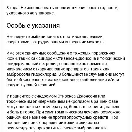
3 года. Не использовать после истечения срока годности,
указанного на упаковке.
Особые указания
Не следует комбинировать с противокашлевыми
средствами. затрудняющими выведение мокроты.
Имеются единичные сообщения о тяжелых поражениях
кожи, таких как синдром Стивенса-Джонсона и токсический
эпидермальный некролиз, совпавшие по времени с
назначением отхаркивающих препаратов, таких как
амброксола гидрохлорид. В большинстве случаев они могут
быть объяснены тяжестью основного заболевания и/или
сопутствующей терапией.
У пациентов с синдромом Стивенса-Джонсона или
токсическим эпидермальным некролизом в ранней фазе
могут появляться температура, боль в теле, ринит, кашель
и боль в горле. При симптоматическом лечении возможно
ошибочное назначение противопростудных средств. При
появлении новых поражений кожи и слизистых
рекомендуется прекратить лечение амброксолом и