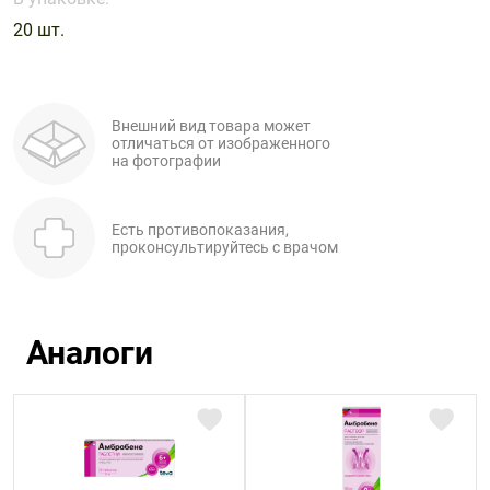
Поливитаминные
При
и гриппе
20 шт.
комплексы
простуде
Противоаллергические
Противовоспалительные
Пробиотики
Сахарный
препараты
препараты
диабет
Противогрибковые
Противоопухолевые
Тонизирующие
Внешний вид товара может
Фиточай/
препараты
препараты
отличаться от изображенного
чай
на фотографии
Противопаразитарные
Растительные
препараты
препараты
Сердечно-
Система
Есть противопоказания,
проконсультируйтесь с врачом
сосудистые
обмена
препараты
веществ
Средства
Стоматологические
от
препараты
Аналоги
алкоголизма
и курения