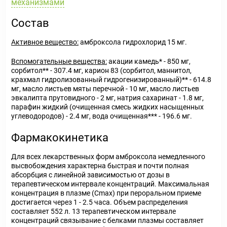
механизмами
Состав
Активное вещество:
амброксола гидрохлорид 15 мг.
Вспомогательные вещества:
акации камедь* - 850 мг,
сорбитол** - 307.4 мг, карион 83 (сорбитол, маннитол,
крахмал гидролизованный гидрогенизированный)** - 614.8
мг, масло листьев мяты перечной - 10 мг, масло листьев
эвкалипта прутовидного - 2 мг, натрия сахаринат - 1.8 мг,
парафин жидкий (очищенная смесь жидких насыщенных
углеводородов) - 2.4 мг, вода очищенная*** - 196.6 мг.
Фармакокинетика
Для всех лекарственных форм амброксола немедленного
высвобождения характерна быстрая и почти полная
абсорбция с линейной зависимостью от дозы в
терапевтическом интервале концентраций. Максимальная
концентрация в плазме (Сmах) при пероральном приеме
достигается через 1 - 2.5 часа. Объем распределения
составляет 552 л. 13 терапевтическом интервале
концентраций связывание с белками плазмы составляет