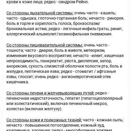
крови к коже лица; редко - синдром Рейно.
Со стороны дыхательной системы:
очень часто - кашель;
часто - одышка, глоточно-гортанная боль; нечасто - ринорея,
боль в горле и охриплость голоса, бронхоспазм/
бронхиальная астма; редко - легочные инфильтраты, ринит,
аллергический альвеолит/эозинофильная пневмония.
Со стороны пищеварительной системы:
очень часто -
тошнота; часто - диарея, боль в животе, метеоризм,
изменение вкусового восприятия; нечасто - илеит, кишечная
непроходимость, панкреатит, рвота, диспепсия, запор,
анорексия, сухость слизистой оболочки полости рта, боль в
желудке, пептическая язва; редко - стоматит / афтозные
язвы, глоссит; очень редко - ангионевротический отек
кишечника.
Со стороны печени и желчевыводящих путей:
редко -
печеночная недостаточность, гепатит (гепатоцеллюлярный
или холестатический), включая печеночный некроз,
холестаз (включая желтуху).
Со стороны кожи и подкожных тканей:
часто - кожная сыпь;
нечасто - повышенное потоотделение, кожный зуд,
крапивница, алопеция; редко - многоформная эритема,