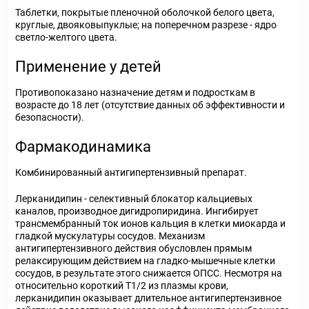
Таблетки, покрытые пленочной оболочкой белого цвета,
круглые, двояковыпуклые; на поперечном разрезе - ядро
светло-желтого цвета.
Применение у детей
Противопоказано назначение детям и подросткам в
возрасте до 18 лет (отсутствие данных об эффективности и
безопасности).
Фармакодинамика
Комбинированный антигипертензивный препарат.
Лерканидипин - селективный блокатор кальциевых
каналов, производное дигидропиридина. Ингибирует
трансмембранный ток ионов кальция в клетки миокарда и
гладкой мускулатуры сосудов. Механизм
антигипертензивного действия обусловлен прямым
релаксирующим действием на гладко-мышечные клетки
сосудов, в результате этого снижается ОПСС. Несмотря на
относительно короткий T
1/2
из плазмы крови,
лерканидипин оказывает длительное антигипертензивное