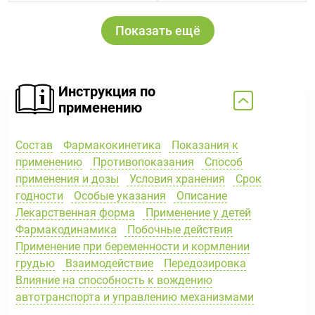
Показать ещё
Инструкция по
применению
Состав
Фармакокинетика
Показания к
применению
Противопоказания
Способ
применения и дозы
Условия хранения
Срок
годности
Особые указания
Описание
Лекарственная форма
Применение у детей
Фармакодинамика
Побочные действия
Применение при беременности и кормлении
грудью
Взаимодействие
Передозировка
Влияние на способность к вождению
автотранспорта и управлению механизмами