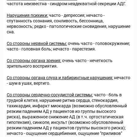
частота неизвестна - синдром неадекватной секреции АДГ.
Нарушения психики:
часто - депрессия; нечасто -
спутанность сознания, сонливость, бессонница,
нервозность; редко - патологические сновидения, нарушение
сна.
Со стороны нервной системы:
очень часто - головокружение;
часто - головная боль; нечасто - парестезия.
Со стороны органа зрения:
очень часто - нечеткость
зрительного восприятия.
Со стороны органа слуха и лабиринтные нарушения:
нечасто
- шум в ушах, вертиго.
Со стороны сердечно-сосудистой системы:
часто - боль в
грудной клетке, нарушение ритма сердца, стенокардия,
тахикардия, инфаркт миокарда (возможно обусловленный
резким падением АД у пациентов из группы высокого
риска), выраженное снижение АД (в т.ч. ортостатическая
гипотензия), синкопе, инсульт (возможно обусловленный
резким падением АД у пациентов группы высокого риска);
нечасто - ощущение сердцебиения, ощущение "приливов"