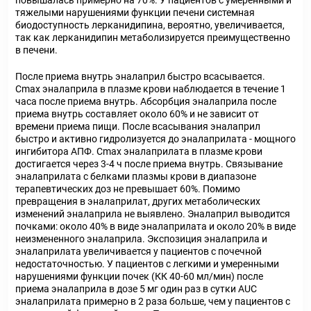
повышалась примерно на 70%. У пациентов с умеренными и
тяжелыми нарушениями функции печени системная
биодоступность лерканидипина, вероятно, увеличивается,
так как лерканидипин метаболизируется преимущественно
в печени.
После приема внутрь эналаприл быстро всасывается.
C
max
эналаприла в плазме крови наблюдается в течение 1
часа после приема внутрь. Абсорбция эналаприла после
приема внутрь составляет около 60% и не зависит от
времени приема пищи. После всасывания эналаприл
быстро и активно гидролизуется до эналаприлата - мощного
ингибитора АПФ. C
max
эналаприлата в плазме крови
достигается через 3-4 ч после приема внутрь. Связывание
эналаприлата с белками плазмы крови в диапазоне
терапевтических доз не превышает 60%. Помимо
превращения в эналаприлат, других метаболических
изменений эналаприла не выявлено. Эналаприл выводится
почками: около 40% в виде эналаприлата и около 20% в виде
неизмененного эналаприла. Экспозиция эналаприла и
эналаприлата увеличивается у пациентов с почечной
недостаточностью. У пациентов с легкими и умеренными
нарушениями функции почек (КК 40-60 мл/мин) после
приема эналаприла в дозе 5 мг один раз в сутки AUC
эналаприлата примерно в 2 раза больше, чем у пациентов с