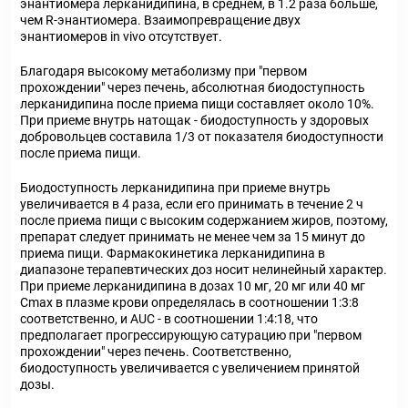
энантиомера лерканидипина, в среднем, в 1.2 раза больше,
чем R-энантиомера. Взаимопревращение двух
энантиомеров in vivo отсутствует.
Благодаря высокому метаболизму при "первом
прохождении" через печень, абсолютная биодоступность
лерканидипина после приема пищи составляет около 10%.
При приеме внутрь натощак - биодоступность у здоровых
добровольцев составила 1/3 от показателя биодоступности
после приема пищи.
Биодоступность лерканидипина при приеме внутрь
увеличивается в 4 раза, если его принимать в течение 2 ч
после приема пищи с высоким содержанием жиров, поэтому,
препарат следует принимать не менее чем за 15 минут до
приема пищи. Фармакокинетика лерканидипина в
диапазоне терапевтических доз носит нелинейный характер.
При приеме лерканидипина в дозах 10 мг, 20 мг или 40 мг
C
max
в плазме крови определялась в соотношении 1:3:8
соответственно, и AUC - в соотношении 1:4:18, что
предполагает прогрессирующую сатурацию при "первом
прохождении" через печень. Соответственно,
биодоступность увеличивается с увеличением принятой
дозы.