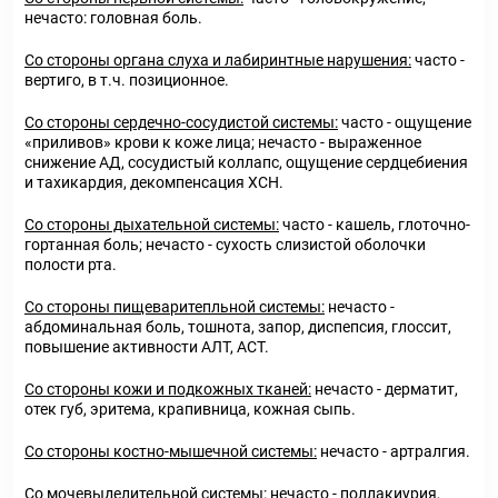
нечасто: головная боль.
Со стороны органа слуха и лабиринтные нарушения:
часто -
вертиго, в т.ч. позиционное.
Со стороны сердечно-сосудистой системы:
часто - ощущение
«приливов» крови к коже лица; нечасто - выраженное
снижение АД, сосудистый коллапс, ощущение сердцебиения
и тахикардия, декомпенсация ХСН.
Со стороны дыхательной системы:
часто - кашель, глоточно-
гортанная боль; нечасто - сухость слизистой оболочки
полости рта.
Со стороны пищеваритепльной системы:
нечасто -
абдоминальная боль, тошнота, запор, диспепсия, глоссит,
повышение активности АЛТ, ACT.
Со стороны кожи и подкожных тканей:
нечасто - дерматит,
отек губ, эритема, крапивница, кожная сыпь.
Со стороны костно-мышечной системы:
нечасто - артралгия.
Со мочевыделительной системы:
нечасто - поллакиурия,