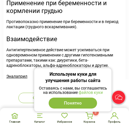
Применение при беременности и
кормлении грудью
Противопоказно применение при беременности и в период
лактации (грудного вскармливания).
Взаимодействие
Антигипертензивное действие может усиливаться при
одновременном применении с другими гипотензивными
препаратами, такими как: диуретики, бета-
адреноблокаторы, альфа-адреноблокаторы и другие.
Используем куки для
Эналаприл
улучшения работы сайта
Нет в наличии
Риск развития артериальной гипотензии,
Оставаясь с нами, вы соглашаетесь
гиперкалиемии и нарушений функции почек (в том
на использование
файлов куки
числе острой почечной недостаточности) выше в
Сообщить
Аналоги
случае двойной блокады РААС, то есть при
Понятно
одновременном применении антагонистов рецепторов
ангиотензина II (АРА II), ингибиторов АПФ или
0
алискирена, в сравнении с применением препарата
Главная
Каталог
Избранное
Корзина
Профиль
одной из перечисленных групп.