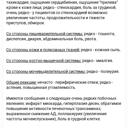
тахикардия, ощущение сердцебиения, ощущение "прилива"
крови к коже лица; редко - стенокардия, боль за грудиной;
очень редко - у пациентов со стенокардией возможно
увеличение частоты, продолжительности и тяжести
приступов, обморок.
Со стороны пищевариртельной системы:
редко - тошнота,
диспепсия, диарея, абдоминальная боль, рвота.
Со стороны кожи и подкожных тканей:
редко - кожная сыпь.
Со стороны костно-мышечной системы:
редко - миалгия.
Со стороны мочевыделительной системы:
редко - полиурия.
Общие реакции:
нечасто - периферические отеки; редко -
астения, повышенная утомляемость.
Имеются сообщения о следующих очень редких побочных
явлениях: инфаркт миокарда, гиперплазия десен, обратимое
повышение активности печеночных трансаминаз,
выраженное снижение АД, поллакиурия (увеличение
частоты мочеиспускания), боль в грудной клетке.