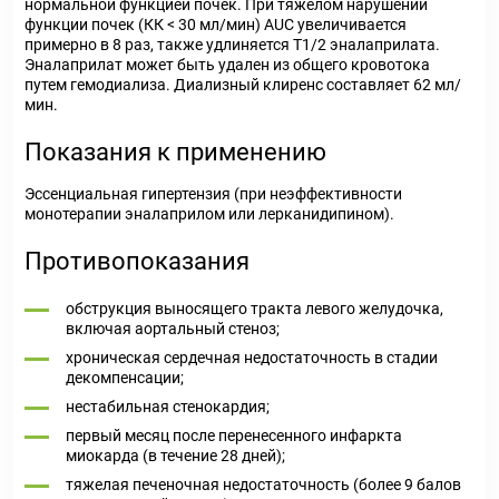
нормальной функцией почек. При тяжелом нарушении
функции почек (КК < 30 мл/мин) AUC увеличивается
примерно в 8 раз, также удлиняется T
1/2
эналаприлата.
Эналаприлат может быть удален из общего кровотока
путем гемодиализа. Диализный клиренс составляет 62 мл/
мин.
Показания к применению
Эссенциальная гипертензия (при неэффективности
монотерапии эналаприлом или лерканидипином).
Противопоказания
обструкция выносящего тракта левого желудочка,
включая аортальный стеноз;
хроническая сердечная недостаточность в стадии
декомпенсации;
нестабильная стенокардия;
первый месяц после перенесенного инфаркта
миокарда (в течение 28 дней);
тяжелая печеночная недостаточность (более 9 балов