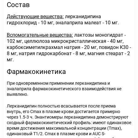
Состав
Действующие вещества:
лерканидипина
гидрохлорид - 10 мг, эналаприла малеат - 10 мг.
Вспомогательные вещества:
лактозы моногидрат -
102 мг, целлюлоза микрокристаллическая - 40 мг,
карбоксиметилкрахмал натрия - 20 мг, повидон К30 -
8 мг, натрия гидрокарбонат - 8 мг, магния стеарат - 2
мг.
Фармакокинетика
При одновременном применении лерканидипина и
эналаприла фармакокинетического взаимодействия не
выявлено.
Лерканидипин полностью всасывается после приема
внутрь, его C
max
в плазме крови достигается примерно
через 1.5-3 ч. Энантиомеры лерканидипина демонстрируют
сходный фармакокинетический профиль: имеют одинаковое
время достижения максимальной концентрации (Т
max
),
одинаковый T
1/2
. C
max
в плазме крови и AUC S-