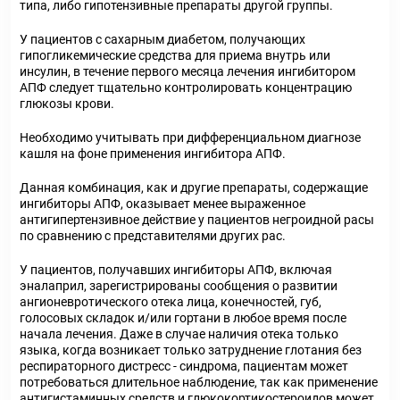
типа, либо гипотензивные препараты другой группы.
У пациентов с сахарным диабетом, получающих
гипогликемические средства для приема внутрь или
инсулин, в течение первого месяца лечения ингибитором
АПФ следует тщательно контролировать концентрацию
глюкозы крови.
Необходимо учитывать при дифференциальном диагнозе
кашля на фоне применения ингибитора АПФ.
Данная комбинация, как и другие препараты, содержащие
ингибиторы АПФ, оказывает менее выраженное
антигипертензивное действие у пациентов негроидной расы
по сравнению с представителями других рас.
У пациентов, получавших ингибиторы АПФ, включая
эналаприл, зарегистрированы сообщения о развитии
ангионевротического отека лица, конечностей, губ,
голосовых складок и/или гортани в любое время после
начала лечения. Даже в случае наличия отека только
языка, когда возникает только затруднение глотания без
респираторного дистресс - синдрома, пациентам может
потребоваться длительное наблюдение, так как применение
антигистаминных средств и глюкокортикостероидов может