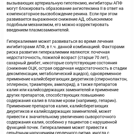
вызывающих артериальную гипотензию, ингибиторы АПФ
могут блокировать образование ангиотензина II в ответ на
компенсаторное высвобождение ренина. Если при этом
развивается выраженное снижение АД, объясняемое
подобным механизмом, его можно корректировать
введением плазмозаменителей.
Гиперкалиемия может развиваться во время лечения
ингибиторами АПФ, в т.ч. данной комбинацией. Факторами
риска развития гиперкалиемии являются: почечная
недостаточность, пожилой возраст (старше 70 лет),
сахарный диабет, некоторые сопутствующие состояния
(снижение ОЦК, острая сердечная недостаточность в стадии
декомпенсации, метаболический ацидоз), одновременное
применение калийсберегающих диуретиков (спиронолактон,
эплеренон, триамтерен, амилорид), а также препаратов
калия или калийсодержащих заменителей и применение
других препаратов, способствующих повышению
содержания калия в плазме крови (например, гепарин).
Применение препаратов калия, калийсберегающих
диуретиков и калийсодержащих заменителей, может
привести к значительному увеличению сывороточного
содержания калия, особенно у пациентов с нарушенной
функцией почек. Гиперкалиемия может привести к
серьёзным нарушениям сердечного ритма, иногда с