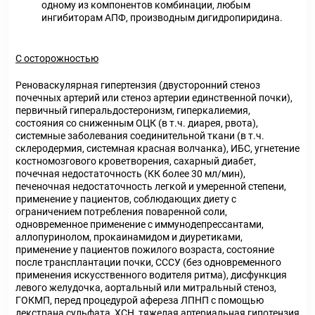
одному из компонентов комбинации, любым
ингибиторам АПФ, производным дигидропиридина.
С осторожностью
Реноваскулярная гипертензия (двусторонний стеноз
почечных артерий или стеноз артерии единственной почки),
первичный гиперальдостеронизм, гиперкалиемия,
состояния со сниженным ОЦК (в т.ч. диарея, рвота),
системные заболевания соединительной ткани (в т.ч.
склеродермия, системная красная волчанка), ИБС, угнетение
костномозгового кроветворения, сахарный диабет,
почечная недостаточность (КК более 30 мл/мин),
печеночная недостаточность легкой и умеренной степени,
применение у пациентов, соблюдающих диету с
ограничением потребления поваренной соли,
одновременное применение с иммунодепрессантами,
аллопуринолом, прокаинамидом и диуретиками,
применение у пациентов пожилого возраста, состояние
после трансплантации почки, СССУ (без одновременного
применения искусственного водителя ритма), дисфункция
левого желудочка, аортальный или митральный стеноз,
ГОКМП, перед процедурой афереза ЛПНП с помощью
декстрана сульфата, ХСН, тяжелая артериальная гипотензия