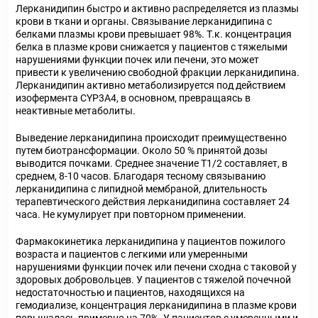
Лерканидипин быстро и активно распределяется из плазмы
крови в ткани и органы. Связывание лерканидипина с
белками плазмы крови превышает 98%. Т.к. концентрация
белка в плазме крови снижается у пациентов с тяжелыми
нарушениями функции почек или печени, это может
привести к увеличению свободной фракции лерканидипина.
Лерканидипин активно метаболизируется под действием
изофермента CYP3A4, в основном, превращаясь в
неактивные метаболиты.
Выведение лерканидипина происходит преимущественно
путем биотрансформации. Около 50 % принятой дозы
выводится почками. Среднее значение T
1/2
составляет, в
среднем, 8-10 часов. Благодаря тесному связыванию
лерканидипина с липидной мембраной, длительность
терапевтического действия лерканидипина составляет 24
часа. Не кумулирует при повторном применении.
Фармакокинетика лерканидипина у пациентов пожилого
возраста и пациентов с легкими или умеренными
нарушениями функции почек или печени сходна с таковой у
здоровых добровольцев. У пациентов с тяжелой почечной
недостаточностью и пациентов, находящихся на
гемодиализе, концентрация лерканидипина в плазме крови