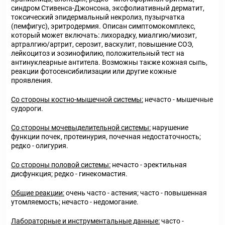
синдром Стивенса-Джонсона, эксфолиативный дерматит,
токсический эпидермальный некролиз, пузырчатка
(пемфигус), эритродермия. Описан симптомокомплекс,
который может включать: лихорадку, миалгию/миозит,
артралгию/артрит, серозит, васкулит, повышение СОЭ,
лейкоцитоз и эозинофилию, положительный тест на
антинуклеарные антитела. Возможны также кожная сыпь,
реакции фотосенсибилизации или другие кожные
проявления.
Со стороны костно-мышечной системы:
нечасто - мышечные
судороги.
Со стороны мочевыделительной системы:
нарушение
функции почек, протеинурия, почечная недостаточность;
редко - олигурия.
Со стороны половой системы:
нечасто - эректильная
дисфункция; редко - гинекомастия.
Общие реакции:
очень часто - астения; часто - повышенная
утомляемость; нечасто - недомогание.
Лабораторные и инструментальные данные:
часто -