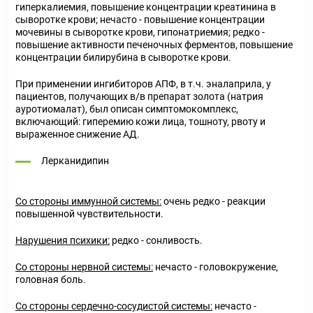
гиперкалиемия, повышение концентрации креатинина в
сыворотке крови; нечасто - повышение концентрации
мочевины в сыворотке крови, гипонатриемия; редко -
повышение активности печеночных ферментов, повышение
концентрации билирубина в сыворотке крови.
При применении ингибиторов АПФ, в т.ч. эналаприла, у
пациентов, получающих в/в препарат золота (натрия
ауротиомалат), был описан симптомокомплекс,
включающий: гиперемию кожи лица, тошноту, рвоту и
выраженное снижение АД.
Лерканидипин
Со стороны иммунной системы:
очень редко - реакции
повышенной чувствительности.
Нарушения психики:
редко - сонливость.
Со стороны нервной системы:
нечасто - головокружение,
головная боль.
Со стороны сердечно-сосудистой системы:
нечасто -