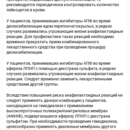
рекомендуется периодически контролировать количество
лейкоцитов в крови.
У пациентов, принимавших ингибиторы АПФ во время
десенсибилизации ядом перепончатокрылых, в редких
случаях развивались угрожающие жизни анафилактоидные
реакции. Для профилактики таких реакций необходимо
временно прекратить прием комбинированного
лекарственного средства при проведении процедур
десенсибилизации.
У пациентов, принимавших ингибиторы АПФ во время
афереза ЛПНП с помощью декстрана сульфата, в редких
случаях развивались угрожающие жизни анафилактоидные
реакции. Следует временно заменить лекарственными
средствами другой группы.
Вследствие повышения риска анафилактоидных реакций не
следует применять данную комбнацию у пациентов,
находящихся на гемодиализе с применением
высокопроточных полиакрилонитриловых мембран
(AN69
®
), подвергающихся аферезу ЛПНП с декстрана
сульфатом. При необходимости проведения гемодиализа,
целесообразно применять диализные мембраны другого