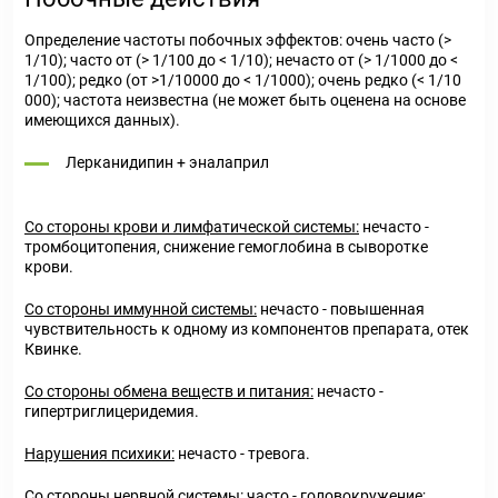
Определение частоты побочных эффектов: очень часто (>
1/10); часто от (> 1/100 до < 1/10); нечасто от (> 1/1000 до <
1/100); редко (от >1/10000 до < 1/1000); очень редко (< 1/10
000); частота неизвестна (не может быть оценена на основе
имеющихся данных).
Лерканидипин + эналаприл
Со стороны крови и лимфатической системы:
нечасто -
тромбоцитопения, снижение гемоглобина в сыворотке
крови.
Со стороны иммунной системы:
нечасто - повышенная
чувствительность к одному из компонентов препарата, отек
Квинке.
Со стороны обмена веществ и питания:
нечасто -
гипертриглицеридемия.
Нарушения психики:
нечасто - тревога.
Со стороны нервной системы:
часто - головокружение;