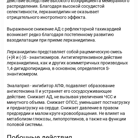
действие вследствие высокого коэффициента мембранного
распределения. Благодаря высокой сосудистой
селективности, лерканилдипин не оказывает
отрицательного инотропного эффекта.
Выраженное снижение АД с рефлекторной тахикардией
возникает редко благодаря постепенному развитию
вазодилатации при приеме лерканидипина.
Лерканидипин представляет собой рацемическую смесь
(+)R и (-)S - энантиомеров. Антигипертензивное действие
лерканидипина, как и других асимметричных производных
1,4-дигидропиридина, в основном, определяется S-
энантиомером.
Эналаприл - ингибитор АПФ, подавляет образование
ангиотензина II и устраняет его сосудосуживающее
действие. Снижает АД, не вызывая увеличения ЧСС и
минутного объема. Снижает ОПСС, уменьшает постнагрузку
и преднагрузку на сердце. Снижает давление в правом
предсердии и малом круге кровообращения. Не влияет на
метаболизм глюкозы, липопротеинов, а также на функции
половой системы.
Побочные действия