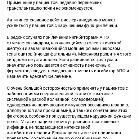
Применение у пациентов, недавно перенесших
трансплантацию почки не рекомендуется.
Антигипертензивное действие лерканидипина может
усилиться у пациентов с нарушением функции печени.
В редких случаях при лечении ингибиторами АПФ
отмечается синдром, начинающийся с холестатической
желтухи и заканчивающийся молниеносным некрозом
гепатоцитов (иногда фатальным). Механизм развития этого
синдрома не установлен. Если развивается желтуха и
значительно повышается активность печеночных
ферментов, следует немедленно отменить ингибитор АПФ и
назначить адекватное лечение.
С очень большой осторожностью применять у пациентов с
заболеваниями соединительной ткани (в том числе
системной красной волчанкой, склеродермией),
одновременно получающих иммуносупрессивную терапию,
аллопуринол или прокаинамид, а также с сочетанием этих
факторов, особенно при существующем нарушении функции
почек. У таких пациентов могут развиваться тяжелые
инфекции, не поддающиеся интенсивной
антибиотикотерапии. Если пациенты все же принимают
препараты, содержащие данную комбинацию, то