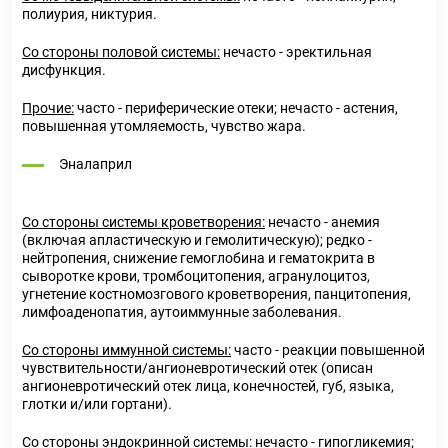
полиурия, никтурия.
Со стороны половой системы:
нечасто - эректильная
дисфункция.
Прочие:
часто - периферические отеки; нечасто - астения,
повышенная утомляемость, чувство жара.
Эналаприл
Со стороны системы кроветворения:
нечасто - анемия
(включая апластическую и гемолитическую); редко -
нейтропения, снижение гемоглобина и гематокрита в
сыворотке крови, тромбоцитопения, агранулоцитоз,
угнетение костномозгового кроветворения, панцитопения,
лимфоаденопатия, аутоиммунные заболевания.
Со стороны иммунной системы:
часто - реакции повышенной
чувствительности/ангионевротический отек (описан
ангионевротический отек лица, конечностей, губ, языка,
глотки и/или гортани).
Со стороны эндокринной системы:
нечасто - гипогликемия;