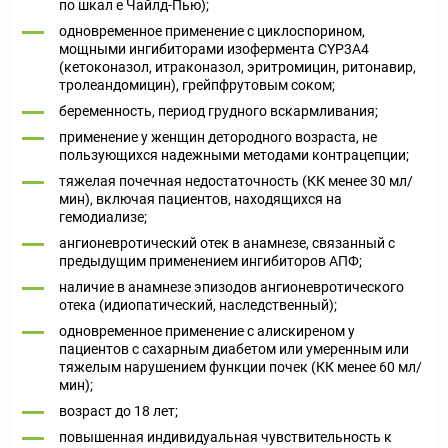
по шкал е Чайлд-Пью);
одновременное применение с циклоспорином,
мощными ингибиторами изофермента CYP3A4
(кетоконазол, итраконазол, эритромицин, ритонавир,
тролеандомицин), грейпфрутовым соком;
беременность, период грудного вскармливания;
применение у женщин детородного возраста, не
пользующихся надежными методами контрацепции;
тяжелая почечная недостаточность (КК менее 30 мл/
мин), включая пациентов, находящихся на
гемодиализе;
ангионевротический отек в анамнезе, связанный с
предыдущим применением ингибиторов АПФ;
наличие в анамнезе эпизодов ангионевротического
отека (идиопатический, наследственный);
одновременное применение с алискиреном у
пациентов с сахарным диабетом или умеренным или
тяжелым нарушением функции почек (КК менее 60 мл/
мин);
возраст до 18 лет;
повышенная индивидуальная чувствительность к