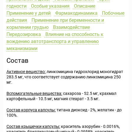
годности
Особые указания
Описание
Применение у детей
Фармакодинамика
Побочные
действия
Применение при беременности и
кормлении грудью
Взаимодействие
Передозировка
Влияние на способность к
вождению автотранспорта и управлению
механизмами
Состав
Активное вещество:
линкомицина гидрохлорид моногидрат
283.5 мг, что соответствует содержанию линкомицина 250
мг.
Вспомогательные вещества:
сахароза - 52.5 мг, крахмал
картофельный - 10.5 мг, магния стеарат - 3.5 мг.
Состав корпуса капсулы:
титана диоксид - 2%, желатин - до
100%.
Состав крышечки капсулы:
краситель азорубин - 0.0016%,
краситель бриллиантовый черный - 0.0958%, краситель