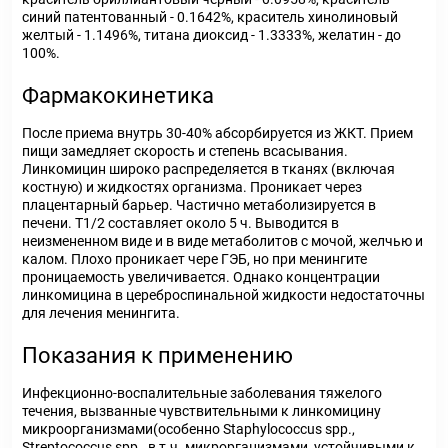
синий патентованный - 0.1642%, краситель хинолиновый
желтый - 1.1496%, титана диоксид - 1.3333%, желатин - до
100%.
Фармакокинетика
После приема внутрь 30-40% абсорбируется из ЖКТ. Прием
пищи замедляет скорость и степень всасывания.
Линкомицин широко распределяется в тканях (включая
костную) и жидкостях организма. Проникает через
плацентарный барьер. Частично метаболизируется в
печени. T
1/2
составляет около 5 ч. Выводится в
неизмененном виде и в виде метаболитов с мочой, желчью и
калом. Плохо проникает чере ГЭБ, но при менингите
проницаемость увеличивается. Однако концентрации
линкомицина в цереброспинальной жидкости недостаточны
для лечения менингита.
Показания к применению
Инфекционно-воспалительные заболевания тяжелого
течения, вызванные чувствительными к линкомицину
микроорганизмами(особенно Staphylococcus spp.,
Streptococcus spp., в т.ч. микрорганизмами, устойчивыми к