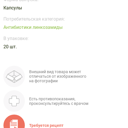
Поливитаминные
При
и гриппе
Капсулы
комплексы
простуде
Противоаллергические
Противовоспалительные
Пробиотики
Сахарный
препараты
препараты
Потребительская категория:
диабет
Антибиотики линкозамиды
Противогрибковые
Противоопухолевые
Тонизирующие
Фиточай/
препараты
препараты
В упаковке:
чай
Противопаразитарные
Растительные
20 шт.
препараты
препараты
Сердечно-
Система
сосудистые
обмена
Внешний вид товара может
препараты
веществ
отличаться от изображенного
на фотографии
Средства
Стоматологические
от
препараты
алкоголизма
Есть противопоказания,
и курения
проконсультируйтесь с врачом
Требуется рецепт