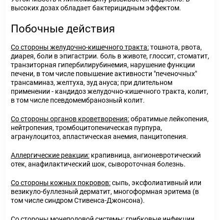
высоких дозах обладает бактерицидным эффектом.
Побочные действия
Со стороны желудочно-кишечного тракта:
тошнота, рвота,
диарея, боли в эпигастрии. боль в животе, глоссит, стоматит,
транзиторная гипербилирубинемия, нарушение функции
печени, в том числе повышение активности "печеночных"
трансаминаз, желтуха, зуд ануса; при длительном
применении - кандидоз желудочно-кишечного тракта, колит,
в том числе псевдомембранозный колит.
Со стороны органов кроветворения:
обратимые лейкопения,
нейтропения, тромбоцитопеническая пурпура,
агранулоцитоз, апластическая анемия, панцитопения.
Аллергические реакции:
крапивница, ангионевротический
отек, анафилактический шок, сывороточная болезнь.
Со стороны кожных покровов:
сыпь, эксфолиативный или
везикуло-буллезный дерматит, многоформная эритема (в
том числе синдром Стивенса-Джонсона).
Со стороны мочеполовой системы:
грибковые инфекции