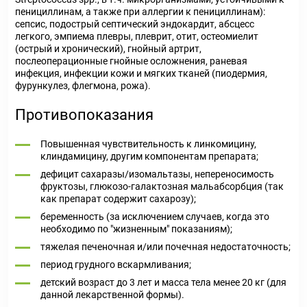
пенициллинам, а также при аллергии к пенициллинам):
сепсис, подострый септический эндокардит, абсцесс
легкого, эмпиема плевры, плеврит, отит, остеомиелит
(острый и хронический), гнойный артрит,
послеоперационные гнойные осложнения, раневая
инфекция, инфекции кожи и мягких тканей (пиодермия,
фурункулез, флегмона, рожа).
Противопоказания
Повышенная чувствительность к линкомицину,
клиндамицину, другим компонентам препарата;
дефицит сахаразы/изомальтазы, непереносимость
фруктозы, глюкозо-галактозная мальабсорбция (так
как препарат содержит сахарозу);
беременность (за исключением случаев, когда это
необходимо по "жизненным" показаниям);
тяжелая печеночная и/или почечная недостаточность;
период грудного вскармливания;
детский возраст до 3 лет и масса тела менее 20 кг (для
данной лекарственной формы).