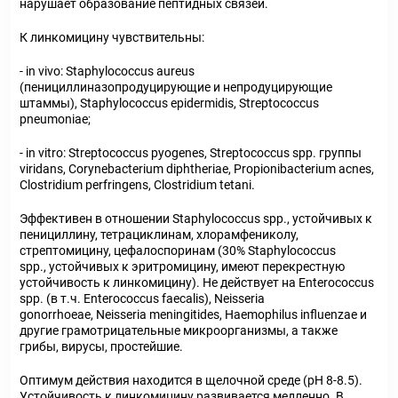
нарушает образование пептидных связей.
К линкомицину чувствительны:
- in vivo: Staphylococcus aureus
(пенициллиназопродуцирующие и непродуцирующие
штаммы), Staphylococcus epidermidis, Streptococcus
pneumoniae;
- in vitro: Streptococcus pyogenes, Streptococcus spp. группы
viridans, Corynebacterium diphtheriae, Propionibacterium acnes,
Clostridium perfringens, Clostridium tetani.
Эффективен в отношении Staphylococcus spp., устойчивых к
пенициллину, тетрациклинам, хлорамфениколу,
стрептомицину, цефалоспоринам (30% Staphylococcus
spp., устойчивых к эритромицину, имеют перекрестную
устойчивость к линкомицину). Не действует на Enterococcus
spp. (в т.ч. Enterococcus faecalis), Neisseria
gonorrhoeae, Neisseria meningitides, Haemophilus influenzae и
другие грамотрицательные микроорганизмы, а также
грибы, вирусы, простейшие.
Оптимум действия находится в щелочной среде (pH 8-8.5).
Устойчивость к линкомицину развивается медленно. В