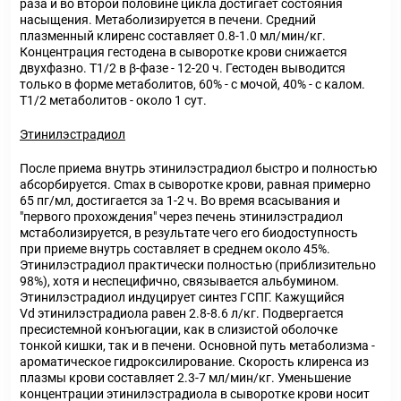
раза и во второй половине цикла достигает состояния
насыщения. Метаболизируется в печени. Средний
плазменный клиренс составляет 0.8-1.0 мл/мин/кг.
Концентрация гестодена в сыворотке крови снижается
двухфазно. T
1/2
в β-фазе - 12-20 ч. Гестоден выводится
только в форме метаболитов, 60% - с мочой, 40% - с калом.
T
1/2
метаболитов - около 1 сут.
Этинилэстрадиол
После приема внутрь этинилэстрадиол быстро и полностью
абсорбируется. C
max
в сыворотке крови, равная примерно
65 пг/мл, достигается за 1-2 ч. Во время всасывания и
"первого прохождения" через печень этинилэстрадиол
мстаболизируется, в результате чего его биодоступность
при приеме внутрь составляет в среднем около 45%.
Этинилэстрадиол практически полностью (приблизительно
98%), хотя и неспецифично, связывается альбумином.
Этинилэстрадиол индуцирует синтез ГСПГ. Кажущийся
V
d
этинилэстрадиола равен 2.8-8.6 л/кг. Подвергается
пресистемной конъюгации, как в слизистой оболочке
тонкой кишки, так и в печени. Основной путь метаболизма -
ароматическое гидроксилирование. Скорость клиренса из
плазмы крови составляет 2.3-7 мл/мин/кг. Уменьшение
концентрации этинилэстрадиола в сыворотке крови носит