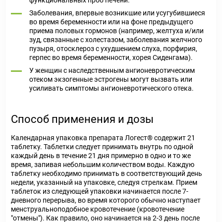
функциональных проб печени.
Заболевания, впервые возникшие или усугубившиеся
во время беременности или на фоне предыдущего
приема половых гормонов (например, желтуха и/или
зуд, связанные с холестазом, заболевания желчного
пузыря, отосклероз с ухудшением слуха, порфирия,
герпес во время беременности, хорея Сиденгама).
У женщин с наследственным ангионевротическим
отеком экзогенные эстрогены могут вызвать или
усиливать симптомы ангионевротического отека.
Способ применения и дозы
Календарная упаковка препарата Логест® содержит 21
таблетку. Таблетки следует принимать внутрь по одной
каждый день в течение 21 дня примерно в одно и то же
время, запивая небольшим количеством воды. Каждую
таблетку необходимо принимать в соответствующий день
недели, указанный на упаковке, следуя стрелкам. Прием
таблеток из следующей упаковки начинается после 7-
дневного перерыва, во время которого обычно наступает
менструальноподобное кровотечение (кровотечение
"отмены"). Как правило, оно начинается на 2-3 день после