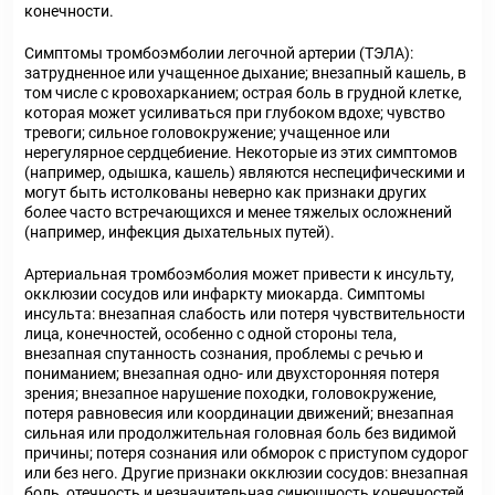
конечности.
Симптомы тромбоэмболии легочной артерии (ТЭЛА):
затрудненное или учащенное дыхание; внезапный кашель, в
том числе с кровохарканием; острая боль в грудной клетке,
которая может усиливаться при глубоком вдохе; чувство
тревоги; сильное головокружение; учащенное или
нерегулярное сердцебиение. Некоторые из этих симптомов
(например, одышка, кашель) являются неспецифическими и
могут быть истолкованы неверно как признаки других
более часто встречающихся и менее тяжелых осложнений
(например, инфекция дыхательных путей).
Артериальная тромбоэмболия может привести к инсульту,
окклюзии сосудов или инфаркту миокарда. Симптомы
инсульта: внезапная слабость или потеря чувствительности
лица, конечностей, особенно с одной стороны тела,
внезапная спутанность сознания, проблемы с речью и
пониманием; внезапная одно- или двухсторонняя потеря
зрения; внезапное нарушение походки, головокружение,
потеря равновесия или координации движений; внезапная
сильная или продолжительная головная боль без видимой
причины; потеря сознания или обморок с приступом судорог
или без него. Другие признаки окклюзии сосудов: внезапная
боль, отечность и незначительная синюшность конечностей,