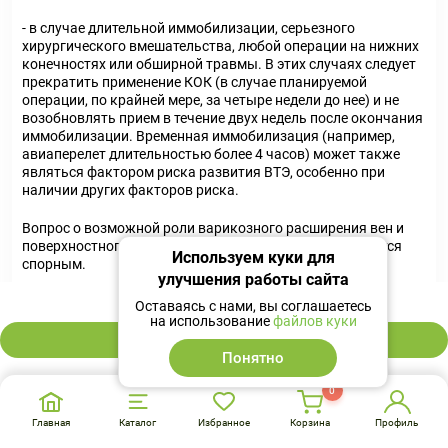
- в случае длительной иммобилизации, серьезного
хирургического вмешательства, любой операции на нижних
конечностях или обширной травмы. В этих случаях следует
прекратить применение КОК (в случае планируемой
операции, по крайней мере, за четыре недели до нее) и не
возобновлять прием в течение двух недель после окончания
иммобилизации. Временная иммобилизация (например,
авиаперелет длительностью более 4 часов) может также
являться фактором риска развития ВТЭ, особенно при
наличии других факторов риска.
Вопрос о возможной роли варикозного расширения вен и
поверхностного тромбофлебита в развитии ВТЭ остается
Используем куки для
спорным.
улучшения работы сайта
1 113 ₽
Следует учитывать повышенный риск развития
Оставаясь с нами, вы соглашаетесь
тромбоэмболий в послеродовом периоде.
на использование
файлов куки
В корзину
Понятно
Нарушения периферического кровообращения также могут
отмечаться при сахарном диабете, системной красной
0
волчанке, гемолитико-уремическом синдроме, хронических
воспалительных заболеваниях кишечника (болезнь Крона
Главная
Каталог
Избранное
Корзина
Профиль
или язвенный колит) и серповидно-клеточной анемии.