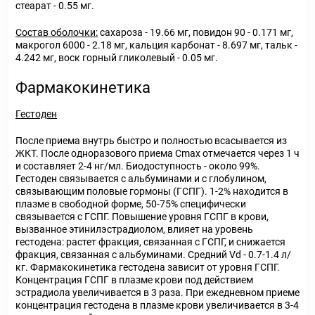
стеарат - 0.55 мг.
Состав оболочки:
сахароза - 19.66 мг, повидон 90 - 0.171 мг,
макрогол 6000 - 2.18 мг, кальция карбонат - 8.697 мг, тальк -
4.242 мг, воск горный гликолевый - 0.05 мг.
Фармакокинетика
Гестоден
После приема внутрь быстро и полностью всасывается из
ЖКТ. После одноразового приема C
max
отмечается через 1 ч
и составляет 2-4 нг/мл. Биодоступность - около 99%.
Гестоден связывается с альбуминами и с глобулином,
связывающим половые гормоны (ГСПГ). 1-2% находится в
плазме в свободной форме, 50-75% специфически
связывается с ГСПГ. Повышение уровня ГСПГ в крови,
вызванное этинилэстрадиолом, влияет на уровень
гестодена: растет фракция, связанная с ГСПГ, и снижается
фракция, связанная с альбуминами. Средний V
d
- 0.7-1.4 л/
кг. Фармакокинетика гестодена зависит от уровня ГСПГ.
Концентрация ГСПГ в плазме крови под действием
эстрадиола увеличивается в 3 раза. При ежедневном приеме
концентрация гестодена в плазме крови увеличивается в 3-4