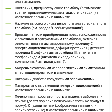
или в анамнезе.
Состояния, предшествующие тромбозу (в том числе,
транзиторные ишемические атаки, стенокардия) в
настоящее время или в анамнезе.
Наличие высокого риска венозного или артериального
тромбоза (см. раздел "Особые указания").
Врожденная или приобретенная предрасположенность
к венозным и артериальным тромбозам, включая
резистентность к активированному протеину С,
гипергомоцистеинемию, дефицит протеина С, дефицит
протеина S, дефицит антитромбина III. антитела к
фосфолипидам (антитела к кардиолипину,
волчаночный антикоагулянт)".
Мигрень с очаговыми неврологическими симптомами
в настоящее время или в анамнезе.
Сахарный диабет с сосудистыми осложнениями.
Панкреатит с выраженной гипертриглицеридемией в
настоящее время или в анамнезе.
Печеночная недостаточность и тяжелые заболевания
печени (до тех пор пока печеночные тесты не придут в
норму). Опухоли печени (доброкачественные или
злокачественные) в настоящее время или в анамнезе.