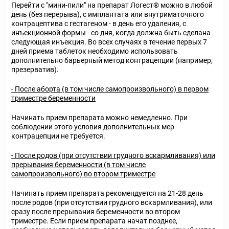
Перейти с "мини-пили" на препарат Логест® можно в любой
день (без перерыва), с имплантата или внутриматочного
контрацептива с гестагеном - в день его удаления, с
инъекционной формы - со дня, когда должна быть сделана
следующая инъекция. Во всех случаях в течение первых 7
дней приема таблеток необходимо использовать
дополнительно барьерный метод контрацепции (например,
презерватив).
- После аборта (в том числе самопроизвольного) в первом
триместре беременности
Начинать прием препарата можно немедленно. При
соблюдении этого условия дополнительных мер
контрацепции не требуется.
- После родов (при отсутствии грудного вскармливания) или
прерывания беременности (в том числе
самопроизвольного) во втором триместре
Начинать прием препарата рекомендуется на 21-28 день
после родов (при отсутствии грудного вскармливания), или
сразу после прерывания беременности во втором
триместре. Если прием препарата начат позднее,