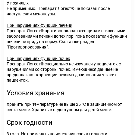
У пожилых
Не применимо. Препарат Логест® не показан после
наступления менопаузы.
При нарушениях функции печени
Препарат Логест® противопоказан женщинам с тяжелыми
заболеваниями печени до тех пор, пока показатели функции
печени не придут в норму. См. также раздел
"Противопоказания".
При нарушениях функции почек
Препарат Логест® специально не изучался у пациенток с
нарушениями со стороны почек. Имеющиеся данные не
предполагают коррекции режима дозирования у таких
пациенток.
Условия хранения
Хранить при температуре не выше 25 °С в защищенном от
света месте. Хранить в недоступном для детей месте.
Срок годности
3 года. Не применять по истечении срока годности.