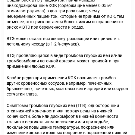
Общий риск ВТЭ у пациенток, принимающих
низкодозированные КОК (содержащие менее 0,05 мг
этинилэстрадиола) в два-три раза выше, чем у
небеременных пациенток, которые не принимают КОК, тем
не менее, этот риск остается более низким по сравнению с
риском ВТЭ при беременности и родах.
ВТЭ может оказаться жизнеугрожающей или привести к
летальному исходу (в 1-2 % случаев).
ВТЭ, проявляющаяся в виде тромбоза глубоких вен и/или
тромбоэмболии легочной артерии, может произойти при
применении любых КОК.
Крайне редко при применении КОК возникает тромбоз
других кровеносных сосудов, например, печеночных,
брыжеечных, почечных, мозговых вен и артерий или сосудов
сетчатки глаза.
Симптомы тромбоза глубоких вен (ТГВ): односторонний
отек нижней конечности или по ходу вены на нижней
конечности, боль или дискомфорт в нижней конечности
только в вертикальном положении или при ходьбе,
локальное повышение температуры, покраснение или
изменение окраски кожных покровов в пораженной нижней