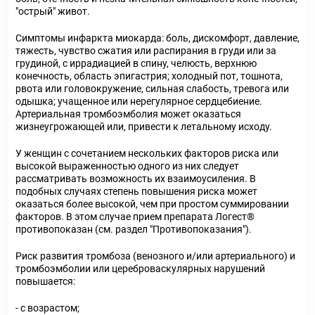
"острый" живот.
Симптомы инфаркта миокарда: боль, дискомфорт, давление,
тяжесть, чувство сжатия или распирания в груди или за
грудиной, с иррадиацией в спину, челюсть, верхнюю
конечность, область эпигастрия; холодный пот, тошнота,
рвота или головокружение, сильная слабость, тревога или
одышка; учащенное или нерегулярное сердцебиение.
Артериальная тромбоэмболия может оказаться
жизнеугрожающей или, привести к летальному исходу.
У женщин с сочетанием нескольких факторов риска или
высокой выраженностью одного из них следует
рассматривать возможность их взаимоусиления. В
подобных случаях степень повышения риска может
оказаться более высокой, чем при простом суммировании
факторов. В этом случае прием препарата Логест®
противопоказан (см. раздел "Противопоказания").
Риск развития тромбоза (венозного и/или артериального) и
тромбоэмболии или цереброваскулярных нарушений
повышается:
- с возрастом;