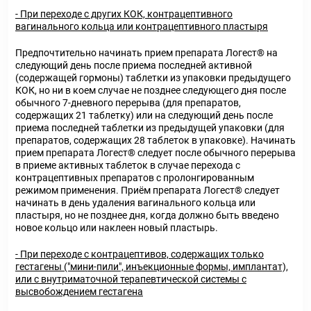
- При переходе с других КОК, контрацептивного
вагинального кольца или контрацептивного пластыря
Предпочтительно начинать прием препарата Логест® на
следующий день после приема последней активной
(содержащей гормоны) таблетки из упаковки предыдущего
КОК, но ни в коем случае не позднее следующего дня после
обычного 7-дневного перерыва (для препаратов,
содержащих 21 таблетку) или на следующий день после
приема последней таблетки из предыдущей упаковки (для
препаратов, содержащих 28 таблеток в упаковке). Начинать
прием препарата Логест® следует после обычного перерыва
в приеме активных таблеток в случае перехода с
контрацептивных препаратов с пролонгированным
режимом применения. Приём препарата Логест® следует
начинать в день удаления вагинального кольца или
пластыря, но не позднее дня, когда должно быть введено
новое кольцо или наклеен новый пластырь.
- При переходе с контрацептивов, содержащих только
гестагены ("мини-пили", инъекционные формы, имплантат),
или с внутриматочной терапевтической системы с
высвобождением гестагена