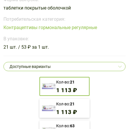
Поливитаминные
При
и гриппе
таблетки покрытые оболочкой
комплексы
простуде
Противоаллергические
Противовоспалительные
Пробиотики
Сахарный
препараты
препараты
Потребительская категория:
диабет
Контрацептивы гормональные регулярные
Противогрибковые
Противоопухолевые
Тонизирующие
Фиточай/
препараты
препараты
В упаковке:
чай
Противопаразитарные
Растительные
21 шт. / 53 ₽ за 1 шт.
препараты
препараты
Сердечно-
Система
Доступные варианты
сосудистые
обмена
препараты
веществ
Кол-во:
21
Средства
Стоматологические
1 113 ₽
от
препараты
алкоголизма
и курения
Кол-во:
21
1 113 ₽
Кол-во:
63