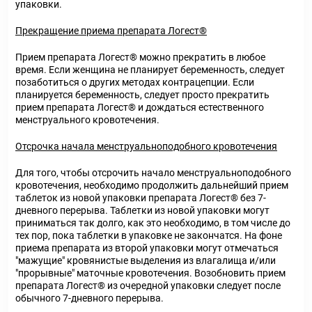
упаковки.
Прекращение приема препарата Логест®
Прием препарата Логест® можно прекратить в любое
время. Если женщина не планирует беременность, следует
позаботиться о других методах контрацепции. Если
планируется беременность, следует просто прекратить
прием препарата Логест® и дождаться естественного
менструального кровотечения.
Отсрочка начала менструальноподобного кровотечения
Для того, чтобы отсрочить начало менструальноподобного
кровотечения, необходимо продолжить дальнейший прием
таблеток из новой упаковки препарата Логест® без 7-
дневного перерыва. Таблетки из новой упаковки могут
приниматься так долго, как это необходимо, в том числе до
тех пор, пока таблетки в упаковке не закончатся. На фоне
приема препарата из второй упаковки могут отмечаться
"мажущие" кровянистые выделения из влагалища и/или
"прорывные" маточные кровотечения. Возобновить прием
препарата Логест® из очередной упаковки следует после
обычного 7-дневного перерыва.