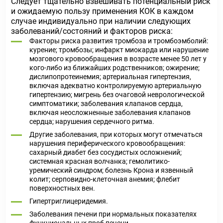
Следует тщательно взвешивать потенциальный риск
и ожидаемую пользу применения КОК в каждом
случае индивидуально при наличии следующих
заболеваний/состояний и факторов риска:
Факторы риска развития тромбоза и тромбоэмболий:
курение; тромбозы; инфаркт миокарда или нарушение
мозгового кровообращения в возрасте менее 50 лет у
кого-либо из ближайших родственников; ожирение;
дислипопротеинемия; артериальная гипертензия,
включая адекватно контролируемую артериальную
гипертензию; мигрень без очаговой неврологической
симптоматики; заболевания клапанов сердца,
включая неосложненные заболевания клапанов
сердца; нарушения сердечного ритма.
Другие заболевания, при которых могут отмечаться
нарушения периферического кровообращения:
сахарный диабет без сосудистых осложнений;
системная красная волчанка; гемолитико-
уремический синдром; болезнь Крона и язвенный
колит; серповидно-клеточная анемия; флебит
поверхностных вен.
Гипертриглицеридемия.
Заболевания печени при нормальных показателях