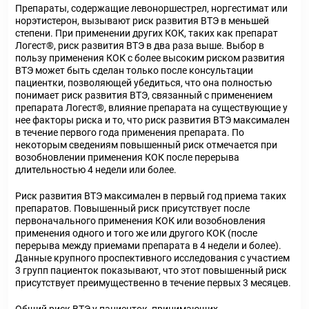
Препараты, содержащие левоноршестрел, норгестимат или
норэтистерон, вызывают риск развития ВТЭ в меньшей
степени. При применении других КОК, таких как препарат
Логест®, риск развития ВТЭ в два раза выше. Выбор в
пользу применения КОК с более высоким риском развития
ВТЭ может быть сделан только после консультации
пациентки, позволяющей убедиться, что она полностью
понимает риск развития ВТЭ, связанный с применением
препарата Логест®, влияние препарата на существующие у
нее факторы риска и то, что риск развития ВТЭ максимален
в течение первого года применения препарата. По
некоторым сведениям повышенный риск отмечается при
возобновлении применения КОК после перерыва
длительностью 4 недели или более.
Риск развития ВТЭ максимален в первый год приема таких
препаратов. Повышенный риск присутствует после
первоначального применения КОК или возобновления
применения одного и того же или другого КОК (после
перерыва между приемами препарата в 4 недели и более).
Данные крупного проспективного исследования с участием
3 групп пациенток показывают, что этот повышенный риск
присутствует преимущественно в течение первых 3 месяцев.