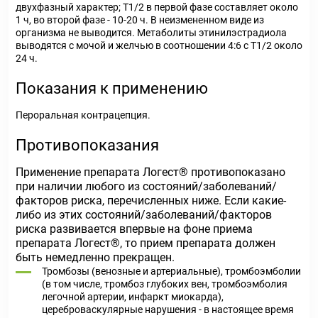
двухфазный характер; T
1/2
в первой фазе составляет около
1 ч, во второй фазе - 10-20 ч. В неизмененном виде из
организма не выводится. Метаболиты этинилэстрадиола
выводятся с мочой и желчью в соотношении 4:6 с T
1/2
около
24 ч.
Показания к применению
Пероральная контрацепция.
Противопоказания
Применение препарата Логест® противопоказано
при наличии любого из состояний/заболеваний/
факторов риска, перечисленных ниже. Если какие-
либо из этих состояний/заболеваний/факторов
риска развивается впервые на фоне приема
препарата Логест®, то прием препарата должен
быть немедленно прекращен.
Тромбозы (венозные и артериальные), тромбоэмболии
(в том числе, тромбоз глубоких вен, тромбоэмболия
легочной артерии, инфаркт миокарда),
цереброваскулярные нарушения - в настоящее время