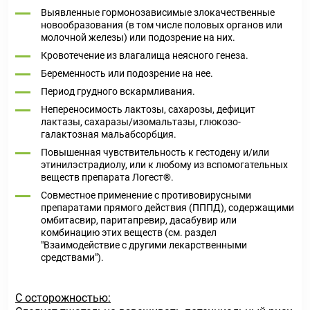
Выявленные гормонозависимые злокачественные
новообразования (в том числе половых органов или
молочной железы) или подозрение на них.
Кровотечение из влагалища неясного генеза.
Беременность или подозрение на нее.
Период грудного вскармливания.
Непереносимость лактозы, сахарозы, дефицит
лактазы, сахаразы/изомальтазы, глюкозо-
галактозная мальабсорбция.
Повышенная чувствительность к гестодену и/или
этинилэстрадиолу, или к любому из вспомогательных
веществ препарата Логест®.
Совместное применение с противовирусными
препаратами прямого действия (ПППД), содержащими
омбитасвир, паритапревир, дасабувир или
комбинацию этих веществ (см. раздел
"Взаимодействие с другими лекарственными
средствами").
С осторожностью: