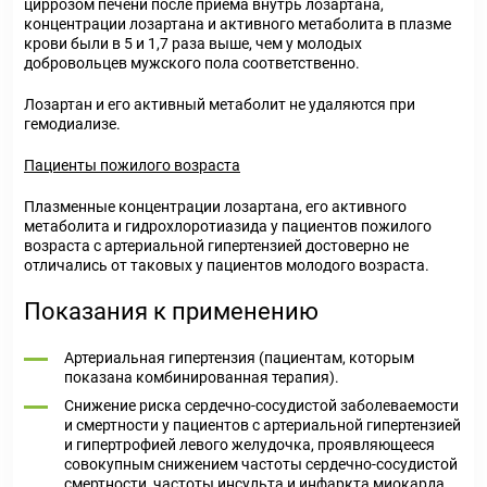
циррозом печени после приема внутрь лозартана,
концентрации лозартана и активного метаболита в плазме
крови были в 5 и 1,7 раза выше, чем у молодых
добровольцев мужского пола соответственно.
Лозартан и его активный метаболит не удаляются при
гемодиализе.
Пациенты пожилого возраста
Плазменные концентрации лозартана, его активного
метаболита и гидрохлоротиазида у пациентов пожилого
возраста с артериальной гипертензией достоверно не
отличались от таковых у пациентов молодого возраста.
Показания к применению
Артериальная гипертензия (пациентам, которым
показана комбинированная терапия).
Снижение риска сердечно-сосудистой заболеваемости
и смертности у пациентов с артериальной гипертензией
и гипертрофией левого желудочка, проявляющееся
совокупным снижением частоты сердечно-сосудистой
смертности, частоты инсульта и инфаркта миокарда.