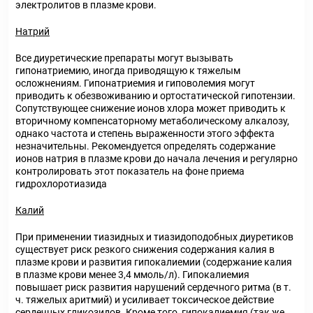
электролитов в плазме крови.
Натрий
Все диуретические препараты могут вызывать
гипонатриемию, иногда приводящую к тяжелым
осложнениям. Гипонатриемия и гиповолемия могут
приводить к обезвоживанию и ортостатической гипотензии.
Сопутствующее снижение ионов хлора может приводить к
вторичному компенсаторному метаболическому алкалозу,
однако частота и степень выраженности этого эффекта
незначительны. Рекомендуется определять содержание
ионов натрия в плазме крови до начала лечения и регулярно
контролировать этот показатель на фоне приема
гидрохлоротиазида
Калий
При применении тиазидных и тиазидоподобных диуретиков
существует риск резкого снижения содержания калия в
плазме крови и развития гипокалиемии (содержание калия
в плазме крови менее 3,4 ммоль/л). Гипокалиемия
повышает риск развития нарушений сердечного ритма (в т.
ч. тяжелых аритмий) и усиливает токсическое действие
сердечных гликозидов. Кроме того, гипокалиемия (так же,