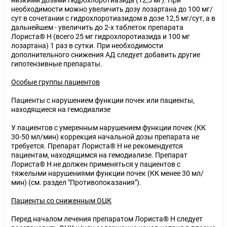
низкими дозами гидрохлоротиазида (12,5 мг). При
необходимости можно увеличить дозу лозартана до 100 мг/
сут в сочетании с гидрохлоротиазидом в дозе 12,5 мг/сут, а в
дальнейшем - увеличить до 2-х таблеток препарата
Лориста® Н (всего 25 мг гидрохлоротиазида и 100 мг
лозартана) 1 раз в сутки. При необходимости
дополнительного снижения АД следует добавить другие
гипотензивные препараты.
Особые группы пациентов
Пациенты с нарушением функции почек или пациенты,
находящиеся на гемодиализе
У пациентов с умеренным нарушением функции почек (КК
30-50 мл/мин) коррекция начальной дозы препарата не
требуется. Препарат Лориста® Н не рекомендуется
пациентам, находящимся на гемодиализе. Препарат
Лориста® Н не должен применяться у пациентов с
тяжелыми нарушениями функции почек (КК менее 30 мл/
мин) (см. раздел "Противопоказания").
Пациенты со сниженным ОЦК
Перед началом лечения препаратом Лориста® Н следует