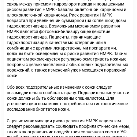
связь между приемом гидрохлоротиазида и повышенным
риском развития НМРК - базальноклеточной карциномы и
плоскоклеточной карциномы. Риск развития НМРК
возрастал при увеличении суммарной (накопленной) дозы
гидрохлоротиазида. Возможным механизмом развития
НМРК является фотосенсибилизирующее действие
гидрохлоротиазида. Пациенты, принимающие
гидрохлоротиазид в качестве монотерапии или в
комбинации с другими лекарственными препаратами,
должны быть осведомлены о риске развития НМРК. Таким
пациентам рекомендуется регулярно осматривать кожные
покровы с целью выявления любых новых подозрительных
поражений, а также изменений уже имеющихся поражений
кожи.
Обо всех подозрительных изменениях кожи следует
незамедлительно сообщать врачу. Подозрительные участки
кожи должны быть обследованы специалистом. Для
уточнения диагноза может потребоваться гистологическое
исследование биоптатов кожи.
С целью минимизации риска развития НМРК пациентам
следует рекомендовать соблюдать профилактические меры,
такие как ограничение воздействия солнечного света и УФ-