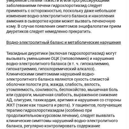
умеренной степени тяжести и/или прогрессирующими
заболеваниями печени гидрохлоротиазид следует
применять с осторожностью, поскольку даже небольшое
изменение водно-электролитного баланса и накопления
аммония в сыворотке крови может вызвать печеночную
кому. В случае появления симптомов энцефалопатии прием
диуретиков следует немедленно прекратить.
Водно-электролитный баланс и метаболические нарушения
Тиазидные диуретики (включая гидрохлоротиазид) могут
вызывать уменьшение ОЦК (гиповолемию) и нарушения
водно-электролитного баланса (в т. ч. гипокалиемию,
гипонатриемию, гипохлоремический алкалоз).
Клиническими симптомами нарушений водно-
электролитного баланса являются сухость слизистой
оболочки полости рта, жажда, слабость, вялость,
утомляемость, сонливость, беспокойство, мышечная боль
или судороги, мышечная слабость, выраженное снижение
АД, олигурия, тахикардия, аритмия и нарушения со стороны
ЖКТ (такие как тошнота и рвота). У пациентов, получающих
терапию гидрохлоротиазидом (особенно при
продолжительном курсовом лечении), следует выявлять
клинические симптомы нарушений водно-электролитного
баланса, регулярно контролировать содержание