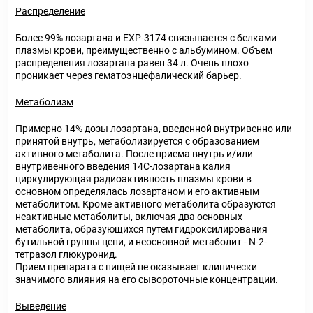
Распределение
Более 99% лозартана и ЕХР-3174 связывается с белками
плазмы крови, преимущественно с альбумином. Объем
распределения лозартана равен 34 л. Очень плохо
проникает через гематоэнцефалический барьер.
Метаболизм
Примерно 14% дозы лозартана, введенной внутривенно или
принятой внутрь, метаболизируется с образованием
активного метаболита. После приема внутрь и/или
внутривенного введения 14С-лозартана калия
циркулирующая радиоактивность плазмы крови в
основном определялась лозартаном и его активным
метаболитом. Кроме активного метаболита образуются
неактивные метаболиты, включая два основных
метаболита, образующихся путем гидроксилирования
бутильной группы цепи, и неосновной метаболит - N-2-
тетразол глюкуронид.
Прием препарата с пищей не оказывает клинически
значимого влияния на его сывороточные концентрации.
Выведение