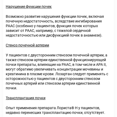
Нарушение функции почек
Возможно развитие нарушения функции почек, включая
почечную недостаточность, вследствие ингибирования
РААС (особенно у пациентов, функция почек которых
зависит от РААС, например, с тяжелой сердечной
недостаточностью или дисфункцией почек в анамнезе).
Стеноз почечной артерии
У пациентов с двусторонним стенозом почечной артерии, а
также стенозом артерии единственной функционирующей
почки препараты, влияющие на РААС, в том числе и АРА II,
могут обратимо увеличивать концентрации мочевины и
креатинина в плазме крови. Лозартан следует применять с
осторожностью у пациентов с двусторонним стенозом
почечных артерий или стенозом артерии единственной
почки.
Трансплантация почки
Опыт применения препарата Лориста® Н у пациентов,
недавно перенесших трансплантацию почки, отсутствует.