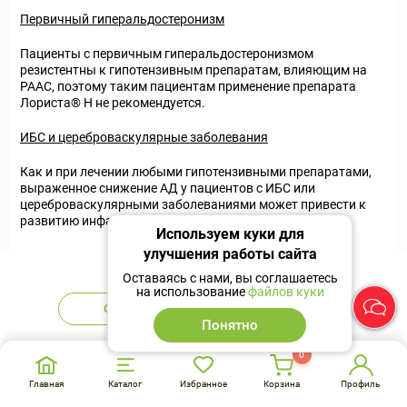
Первичный гиперальдостеронизм
Пациенты с первичным гиперальдостеронизмом
резистентны к гипотензивным препаратам, влияющим на
РААС, поэтому таким пациентам применение препарата
Лориста® Н не рекомендуется.
ИБС и цереброваскулярные заболевания
Как и при лечении любыми гипотензивными препаратами,
выраженное снижение АД у пациентов с ИБС или
цереброваскулярными заболеваниями может привести к
развитию инфаркта миокарда или инсульта.
Используем куки для
улучшения работы сайта
Сердечная недостаточность
Нет в наличии
Оставаясь с нами, вы соглашаетесь
У пациентов, функция почек которых зависит от состояния
на использование
файлов куки
РААС (например, при ХСН III-IV функционального класса по
Сообщить
Аналоги
классификации NYHA, сопровождающейся или не
Понятно
сопровождающейся нарушением функции почек), терапия
препаратами, влияющими на РААС, может сопровождаться
0
резкой артериальной гипотензией, олигурией и/или
Главная
Каталог
Избранное
Корзина
Профиль
прогрессирующей азотемией, в редких случаях - острой
почечной недостаточностью. Невозможно исключить