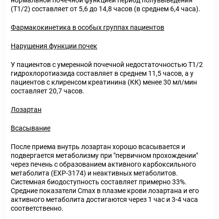
нормальной почечной функцией период полувыведения
(Т1/2) составляет от 5,6 до 14,8 часов (в среднем 6,4 часа).
Фармакокинетика в особых группах пациентов
Нарушения функции почек
У пациентов с умеренной почечной недостаточностью Т1/2
гидрохлоротиазида составляет в среднем 11,5 часов, а у
пациентов с клиренсом креатинина (КК) менее 30 мл/мин
составляет 20,7 часов.
Лозартан
Всасывание
После приема внутрь лозартан хорошо всасывается и
подвергается метаболизму при "первичном прохождении"
через печень с образованием активного карбоксильного
метаболита (ЕХР-3174) и неактивных метаболитов.
Системная биодоступность составляет примерно 33%.
Средние показатели Сmах в плазме крови лозартана и его
активного метаболита достигаются через 1 час и 3-4 часа
соответственно.