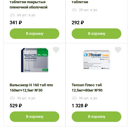
таблетки покрытые
таблетки
пленочной оболочкой
20 шт. в уп.
60 шт. в уп.
341 ₽
292 ₽
В корзину
В корзину
Вальсакор H 160 таб ппо
Телзап Плюс таб
160мг+12,5мг №30
12,5мг+80мг №90
30 шт. в уп.
90 шт. в уп.
529 ₽
1 328 ₽
В корзину
В корзину