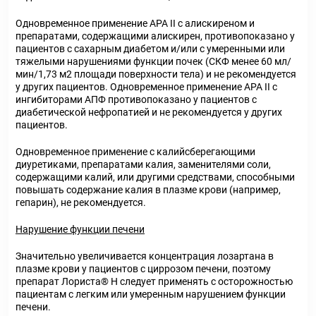
Одновременное применение АРА II с алискиреном и
препаратами, содержащими алискирен, противопоказано у
пациентов с сахарным диабетом и/или с умеренными или
тяжелыми нарушениями функции почек (СКФ менее 60 мл/
мин/1,73 м2 площади поверхности тела) и не рекомендуется
у других пациентов. Одновременное применение АРА II с
ингибиторами АПФ противопоказано у пациентов с
диабетической нефропатией и не рекомендуется у других
пациентов.
Одновременное применение с калийсберегающими
диуретиками, препаратами калия, заменителями соли,
содержащими калий, или другими средствами, способными
повышать содержание калия в плазме крови (например,
гепарин), не рекомендуется.
Нарушение функции печени
Значительно увеличивается концентрация лозартана в
плазме крови у пациентов с циррозом печени, поэтому
препарат Лориста® Н следует применять с осторожностью
пациентам с легким или умеренным нарушением функции
печени.