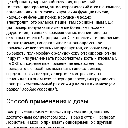
цереброваскулярные заболевания, первичный
гиперальдостеронизм, ангионевротический отек в анамнезе,
артериальная гипотензия, нарушения функции печени,
нарушения функции почек, нарушения водно-
электролитного баланса, пациентам со сниженным ОЦК
(например, получающим лечение большими дозами
диуретиков) в связи с возможностью возникновения
симптоматической артериальной гипотензии, гипокалиемия,
гипонатриемия, гиперкальциемия, одновременное
применение лекарственных препаратов, которые могут
вызывать полиморфную желудочковую тахикардию типа
"пируэт" или увеличивать продолжительность интервала QT
на ЭКГ, одновременное применение лекарственных
препаратов, способных вызывать гипокалиемию,
сердечных гликозидов, аллергические реакции на
пенициллин в анамнезе, гиперпаратиреоз, гиперурикемия,
подагра, немеланомный рак кожи (НМРК) в анамнезе (см.
раздел "Особые указания").
Способ применения и дозы
Внутрь, независимо от времени приема пищи, запивая
достаточным количеством воды, 1 раз в сутки. Препарат
Лориста® Н можно принимать одновременно с другими
гипотензивными препаратами.