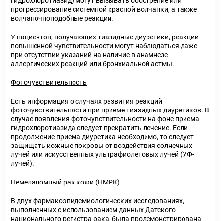
гидрохлоротиазид) могут вызывать обострение или
прогрессирование системной красной волчанки, а также
волчаночноподобные реакции.
У пациентов, получающих тиазидные диуретики, реакции
повышенной чувствительности могут наблюдаться даже
при отсутствии указаний на наличие в анамнезе
аллергических реакций или бронхиальной астмы.
Фоточувствительность
Есть информация о случаях развития реакций
фоточувствительности при приеме тиазидных диуретиков. В
случае появления фоточувствительности на фоне приема
гидрохлоротиазида следует прекратить лечение. Если
продолжение приема диуретика необходимо, то следует
защищать кожные покровы от воздействия солнечных
лучей или искусственных ультрафиолетовых лучей (УФ-
лучей).
Немеланомный рак кожи (НМРК)
В двух фармакоэпидемиологических исследованиях,
выполненных с использованием данных Датского
национального регистра рака, была продемонстрирована