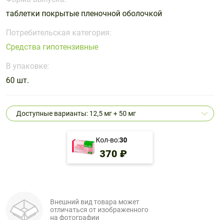
Поливитаминные
При
и гриппе
таблетки покрытые пленочной оболочкой
комплексы
простуде
Противоаллергические
Противовоспалительные
Пробиотики
Сахарный
препараты
препараты
Потребительская категория:
диабет
Средства гипотензивные
Противогрибковые
Противоопухолевые
Тонизирующие
Фиточай/
препараты
препараты
В упаковке:
чай
Противопаразитарные
Растительные
60 шт.
препараты
препараты
Сердечно-
Система
Доступные варианты: 12,5 мг + 50 мг
сосудистые
обмена
препараты
веществ
Кол-во:
30
Средства
Стоматологические
370 ₽
от
препараты
алкоголизма
и курения
Внешний вид товара может
отличаться от изображенного
на фотографии