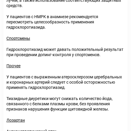
лучей, а также использование соответствующих защитных
средств.
У пациентов с НМРК в анамнезе рекомендуется
пересмотреть целесообразность применения
гидрохлоротиазида.
Спортсмены
Гидрохлоротиазид может давать положительный результат
при проведении допинг-контроля у спортсменов.
Прочее
У пациентов с выраженным атеросклерозом церебральных
и коронарных артерий следует с особой осторожностью
применять гидрохлоротиазид.
Тиазидные диуретики могут снижать количество йода,
связанного с белками плазмы крови, без проявления
признаков нарушения функции щитовидной железы.
Лозартан