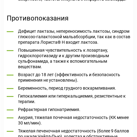
Противопоказания
Дефицит лактазы, непереносимость лактозы, синдром
глюкозо-галактозной мальабсорбции, так как в состав
препарата Лориста® Н входит лактоза.
Повышенная чувствительность к лозартану,
гидрохлоротиазиду и к другим производным
сульфонамида, а также к вспомогательным
веществам.
Возраст до 18 лет (эффективность и безопасность
применения не установлены).
Беременность, период грудного вскармливания.
Гипокалиемия или гиперкальциемия, резистентные к
терапии.
Рефрактерная гипонатриемия.
Анурия, тяжелая почечная недостаточность (КК менее
30 мл/мин).
Тяжелая печеночная недостаточность (более 9 баллов
по шкале Чайлд-Пью), холестаз и обструктивные