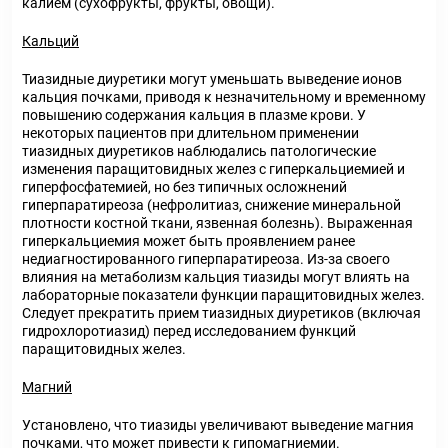
калием (сухофрукты, фрукты, овощи).
Кальций
Тиазидные диуретики могут уменьшать выведение ионов
кальция почками, приводя к незначительному и временному
повышению содержания кальция в плазме крови. У
некоторых пациентов при длительном применении
тиазидных диуретиков наблюдались патологические
изменения паращитовидных желез с гиперкальциемией и
гиперфосфатемией, но без типичных осложнений
гиперпаратиреоза (нефролитиаз, снижение минеральной
плотности костной ткани, язвенная болезнь). Выраженная
гиперкальциемия может быть проявлением ранее
недиагностированного гиперпаратиреоза. Из-за своего
влияния на метаболизм кальция тиазиды могут влиять на
лабораторные показатели функции паращитовидных желез.
Следует прекратить прием тиазидных диуретиков (включая
гидрохлоротиазид) перед исследованием функций
паращитовидных желез.
Магний
Установлено, что тиазиды увеличивают выведение магния
почками, что может привести к гипомагниемии.