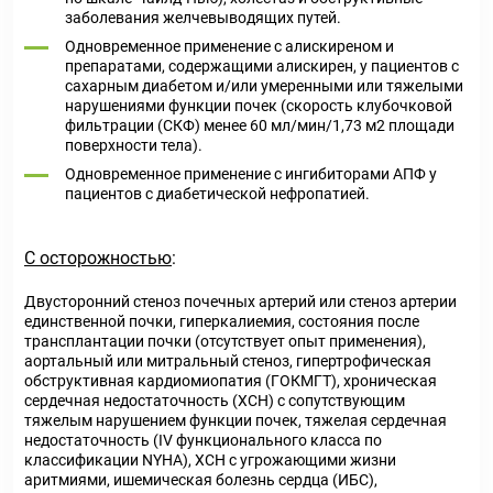
заболевания желчевыводящих путей.
Одновременное применение с алискиреном и
препаратами, содержащими алискирен, у пациентов с
сахарным диабетом и/или умеренными или тяжелыми
нарушениями функции почек (скорость клубочковой
фильтрации (СКФ) менее 60 мл/мин/1,73 м2 площади
поверхности тела).
Одновременное применение с ингибиторами АПФ у
пациентов с диабетической нефропатией.
С осторожностью
:
Двусторонний стеноз почечных артерий или стеноз артерии
единственной почки, гиперкалиемия, состояния после
трансплантации почки (отсутствует опыт применения),
аортальный или митральный стеноз, гипертрофическая
обструктивная кардиомиопатия (ГОКМГТ), хроническая
сердечная недостаточность (ХСН) с сопутствующим
тяжелым нарушением функции почек, тяжелая сердечная
недостаточность (IV функционального класса по
классификации NYHA), ХСН с угрожающими жизни
аритмиями, ишемическая болезнь сердца (ИБС),