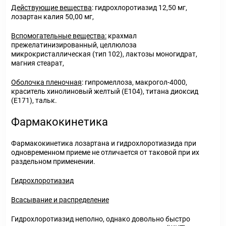
Действующие вещества
: гидрохлоротиазид 12,50 мг,
лозартан калия 50,00 мг,
Вспомогательные вещества:
крахмал
прежелатинизированный, целлюлоза
микрокристаллическая (тип 102), лактозы моногидрат,
магния стеарат,
Оболочка пленочная
: гипромеллоза, макрогол-4000,
краситель хинолиновый желтый (Е104), титана диоксид
(Е171), тальк.
Фармакокинетика
Фармакокинетика лозартана и гидрохлоротиазида при
одновременном приеме не отличается от таковой при их
раздельном применении.
Гидрохлоротиазид
Всасывание и распределение
Гидрохлоротиазид неполно, однако довольно быстро