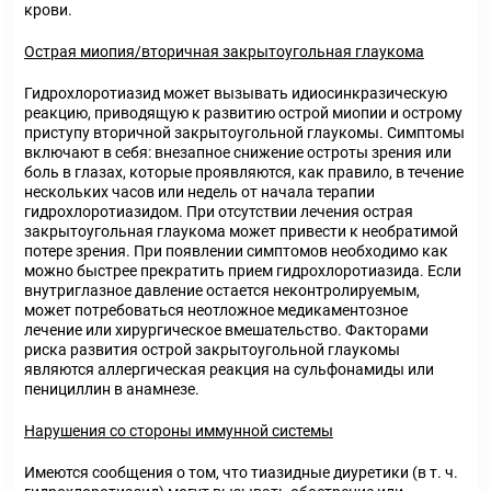
крови.
Острая миопия/вторичная закрытоугольная глаукома
Гидрохлоротиазид может вызывать идиосинкразическую
реакцию, приводящую к развитию острой миопии и острому
приступу вторичной закрытоугольной глаукомы. Симптомы
включают в себя: внезапное снижение остроты зрения или
боль в глазах, которые проявляются, как правило, в течение
нескольких часов или недель от начала терапии
гидрохлоротиазидом. При отсутствии лечения острая
закрытоугольная глаукома может привести к необратимой
потере зрения. При появлении симптомов необходимо как
можно быстрее прекратить прием гидрохлоротиазида. Если
внутриглазное давление остается неконтролируемым,
может потребоваться неотложное медикаментозное
лечение или хирургическое вмешательство. Факторами
риска развития острой закрытоугольной глаукомы
являются аллергическая реакция на сульфонамиды или
пенициллин в анамнезе.
Нарушения со стороны иммунной системы
Имеются сообщения о том, что тиазидные диуретики (в т. ч.