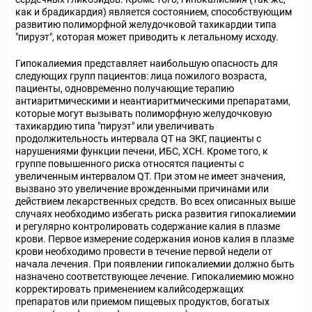
как и брадикардия) является состоянием, способствующим
развитию полиморфной желудочковой тахикардии типа
"пируэт", которая может приводить к летальному исходу.
Гипокалиемия представляет наибольшую опасность для
следующих групп пациентов: лица пожилого возраста,
пациенты, одновременно получающие терапию
антиаритмическими и неантиаритмическими препаратами,
которые могут вызывать полиморфную желудочковую
тахикардию типа "пируэт" или увеличивать
продолжительность интервала QT на ЭКГ, пациенты с
нарушениями функции печени, ИБС, ХСН. Кроме того, к
группе повышенного риска относятся пациенты с
увеличенным интервалом QT. При этом не имеет значения,
вызвано это увеличение врожденными причинами или
действием лекарственных средств. Во всех описанных выше
случаях необходимо избегать риска развития гипокалиемии
и регулярно контролировать содержание калия в плазме
крови. Первое измерение содержания ионов калия в плазме
крови необходимо провести в течение первой недели от
начала лечения. При появлении гипокалиемии должно быть
назначено соответствующее лечение. Гипокалиемию можно
корректировать применением калийсодержащих
препаратов или приемом пищевых продуктов, богатых