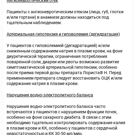
Ангионевротический отек
Пациенты с ангионевротическим отеком (лица, губ, глотки
и/или гортани) в анамнезе должны находиться под
тщательным наблюдением.
Артериальная гипотензия и гиповолемия (дегидратация)
У пациентов с гиповолемией (дегидратацией) и/или
сниженным содержанием натрия в плазме крови, на фоне
диуретической терапии, ограничения потребления
поваренной соли, диареи или рвоты возможно развитие
симптоматической артериальной гипотензии, особенно
после приема первой дозы препарата Лориста® Н. Перед
применением препарата следует восстановить ОЦК и/или
содержание натрия в плазме крови.
Нарушения водно-электролитного баланса
Нарушения водно-электролитного баланса часто
встречаются у пациентов с нарушением функции почек,
особенно на фоне сахарного диабета. В связи с этим
необходимо тщательно контролировать содержание калия
в плазме крови и КК, особенно у пациентов с сердечной
недостаточностью и КК 30-50 мл/мин.