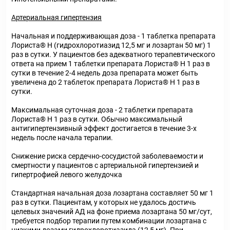
Артериальная гипертензия
Начальная и поддерживающая доза - 1 таблетка препарата
Лориста® Н (гидрохлоротиазид 12,5 мг и лозартан 50 мг) 1
раз в сутки. У пациентов без адекватного терапевтического
ответа на прием 1 таблетки препарата Лориста® Н 1 раз в
сутки в течение 2-4 недель доза препарата может быть
увеличена до 2 таблеток препарата Лориста® Н 1 раз в
сутки.
Максимальная суточная доза - 2 таблетки препарата
Лориста® Н 1 раз в сутки. Обычно максимальный
антигипертензивный эффект достигается в течение 3-х
недель после начала терапии.
Снижение риска сердечно-сосудистой заболеваемости и
смертности у пациентов с артериальной гипертензией и
гипертрофией левого желудочка
Стандартная начальная доза лозартана составляет 50 мг 1
раз в сутки. Пациентам, у которых не удалось достичь
целевых значений АД на фоне приема лозартана 50 мг/сут,
требуется подбор терапии путем комбинации лозартана с