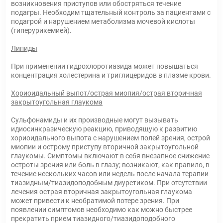
возникновения приступов или обостряться течение
подагры. Необходим тщательный контроль за пациентами с
подагрой и нарушением метаболизма мочевой кислоты
(гиперурикемией).
Липиды
При применении гидрохлоротиазида может повышаться
концентрация холестерина и триглицеридов в плазме крови.
Хориоидальный выпот/острая миопия/острая вторичная
закрытоугольная глаукома
Сульфонамиды и их производные могут вызывать
идиосинкразическую реакцию, приводящую к развитию
хориоидального выпота с нарушением полей зрения, острой
миопии и острому приступу вторичной закрытоугольной
глаукомы. Симптомы включают в себя внезапное снижение
остроты зрения или боль в глазу; возникают, как правило, в
течение нескольких часов или недель после начала терапии
тиазидным/тиазидоподобным диуретиком. При отсутствии
лечения острая вторичная закрытоугольная глаукома
может привести к необратимой потере зрения. При
появлении симптомов необходимо как можно быстрее
прекратить прием тиазидного/тиазидоподобного