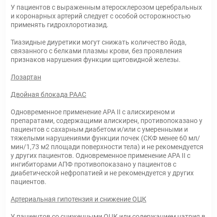
У пациентов с выраженным атеросклерозом церебральных
и коронарных артерий следует с особой осторожностью
применять гидрохлоротиазид.
Тиазидные диуретики могут снижать количество йода,
связанного с белками плазмы крови, без проявления
признаков нарушения функции щитовидной железы.
Лозартан
Двойная блокада РААС
Одновременное применение АРА II с алискиреном и
препаратами, содержащими алискирен, противопоказано у
пациентов с сахарным диабетом и/или с умеренными и
тяжелыми нарушениями функции почек (СКФ менее 60 мл/
мин/1,73 м2 площади поверхности тела) и не рекомендуется
у других пациентов. Одновременное применение АРА II с
ингибиторами АПФ противопоказано у пациентов с
диабетической нефропатией и не рекомендуется у других
пациентов.
Артериальная гипотензия и снижение ОЦК
У пациентов со сниженными ОЦК или содержанием натрия в