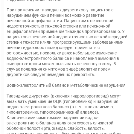
При применении тиазидных диуретиков у пациентов с
нарушением функции печени возможно развитие
печеночной энцефалопатии. Пациентам с печеночной
недостаточностью тяжелой степени или печеночной
энцефалопатией применение тиазидов противопоказано. У
пациентов с печеночной недостаточностью легкой и средней
степени тяжести и/или прогрессирующими заболеваниями
печени гидрохлоротиазид следует применять с
осторожностью, поскольку даже небольшое изменение
водно-электролитного баланса и накопления аммония в
сыворотке крови может вызывать печеночную кому. В
случае появления симптомов энцефалопатии прием
диуретиков следует немедленно прекратить.
Водно-электролитный баланс и метаболические нарушения
Тиазидные диуретики (включая гидрохлоротиазид) могут
вызывать уменьшение ОЦК (гиповолемию) и нарушения
водно-электролитного баланса (в т. ч. гипокалиемию,
гипонатриемию, гипохлоремический алкалоз).
Клиническими симптомами нарушений водно-
электролитного баланса являются сухость слизистой
оболочки полости рта, жажда, слабость, вялость,
утомляемость, сонливость, беспокойство, мышечная боль