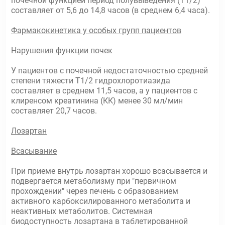
почечной функцией период полувыведения (Т1/2)
составляет от 5,6 до 14,8 часов (в среднем 6,4 часа).
Фармакокинетика у особых групп пациентов
Нарушения функции почек
У пациентов с почечной недостаточностью средней
степени тяжести Т1/2 гидрохлоротиазида
составляет в среднем 11,5 часов, а у пациентов с
клиренсом креатинина (КК) менее 30 мл/мин
составляет 20,7 часов.
Лозартан
Всасывание
При приеме внутрь лозартан хорошо всасывается и
подвергается метаболизму при "первичном
прохождении" через печень с образованием
активного карбоксилированного метаболита и
неактивных метаболитов. Системная
биодоступность лозартана в таблетированной