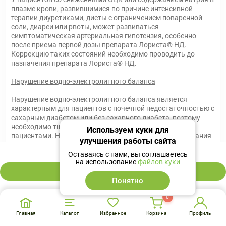
плазме крови, развившимися по причине интенсивной
терапии диуретиками, диеты с ограничением поваренной
соли, диареи или рвоты, может развиваться
симптоматическая артериальная гипотензия, особенно
после приема первой дозы препарата Лориста® НД.
Коррекцию таких состояний необходимо проводить до
назначения препарата Лориста® НД.
Нарушение водно-электролитного баланса
Нарушение водно-электролитного баланса является
характерным для пациентов с почечной недостаточностью с
сахарным диабетом или без сахарного диабета, поэтому
необходимо тщательное наблюдение за данными
Используем куки для
пациентами. Необходим тщательный контроль содержания
улучшения работы сайта
калия в плазме крови или КК, особенно у пациентов с
587 ₽
сердечной недостаточностью и КК 30-50 мл/мин.
Оставаясь с нами, вы соглашаетесь
на использование
файлов куки
В корзину
Во время лечения препаратом Лориста® НД не
Понятно
рекомендуется принимать калийсберегающие диуретики,
препараты калия или содержащие калий заменители
0
пищевой соли.
Главная
Каталог
Избранное
Корзина
Профиль
Аортальный или митральный стеноз, ГОКМП