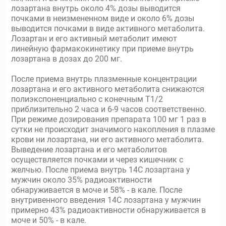
лозартана внутрь около 4% дозы выводится
почками в неизмененном виде и около 6% дозы
выводится почками в виде активного метаболита.
Лозартан и его активный метаболит имеют
линейную фармакокинетику при приеме внутрь
лозартана в дозах до 200 мг.
После приема внутрь плазменные концентрации
лозартана и его активного метаболита снижаются
полиэкспоненциально с конечным Т1/2
приблизительно 2 часа и 6-9 часов соответственно.
При режиме дозирования препарата 100 мг 1 раз в
сутки не происходит значимого накопления в плазме
крови ни лозартана, ни его активного метаболита.
Выведение лозартана и его метаболитов
осуществляется почками и через кишечник с
желчью. После приема внутрь 14С лозартана у
мужчин около 35% радиоактивности
обнаруживается в моче и 58% - в кале. После
внутривенного введения 14С лозартана у мужчин
примерно 43% радиоактивности обнаруживается в
моче и 50% - в кале.