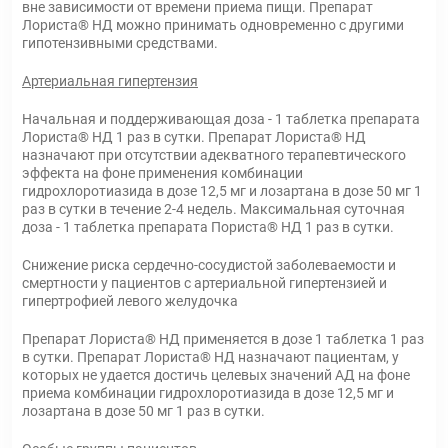
вне зависимости от времени приема пищи. Препарат
Лориста® НД можно принимать одновременно с другими
гипотензивными средствами.
Артериальная гипертензия
Начальная и поддерживающая доза - 1 таблетка препарата
Лориста® НД 1 раз в сутки. Препарат Лориста® НД
назначают при отсутствии адекватного терапевтического
эффекта на фоне применения комбинации
гидрохлоротиазида в дозе 12,5 мг и лозартана в дозе 50 мг 1
раз в сутки в течение 2-4 недель. Максимальная суточная
доза - 1 таблетка препарата Пориста® НД 1 раз в сутки.
Снижение риска сердечно-сосудистой заболеваемости и
смертности у пациентов с артериальной гипертензией и
гипертрофией левого желудочка
Препарат Лориста® НД применяется в дозе 1 таблетка 1 раз
в сутки. Препарат Лориста® НД назначают пациентам, у
которых не удается достичь целевых значений АД на фоне
приема комбинации гидрохлоротиазида в дозе 12,5 мг и
лозартана в дозе 50 мг 1 раз в сутки.