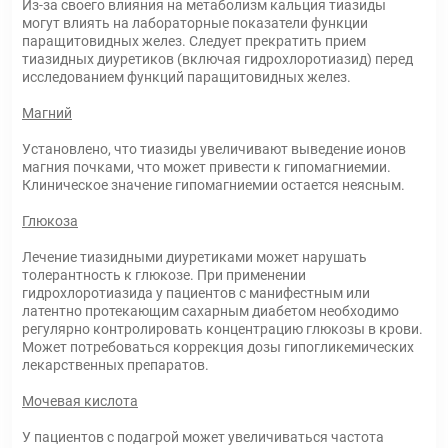
Из-за своего влияния на метаболизм кальция тиазиды
могут влиять на лабораторные показатели функции
паращитовидных желез. Следует прекратить прием
тиазидных диуретиков (включая гидрохлоротиазид) перед
исследованием функций паращитовидных желез.
Магний
Установлено, что тиазиды увеличивают выведение ионов
магния почками, что может привести к гипомагниемии.
Клиническое значение гипомагниемии остается неясным.
Глюкоза
Лечение тиазидными диуретиками может нарушать
толерантность к глюкозе. При применении
гидрохлоротиазида у пациентов с манифестным или
латентно протекающим сахарным диабетом необходимо
регулярно контролировать концентрацию глюкозы в крови.
Может потребоваться коррекция дозы гипогликемических
лекарственных препаратов.
Мочевая кислота
У пациентов с подагрой может увеличиваться частота