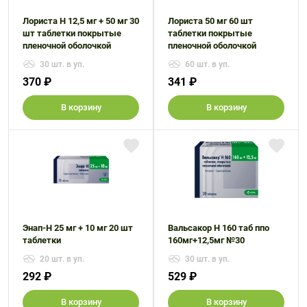
Лориста Н 12,5 мг + 50 мг 30
Лориста 50 мг 60 шт
шт таблетки покрытые
таблетки покрытые
пленочной оболочкой
пленочной оболочкой
30 шт. в уп.
60 шт. в уп.
370 ₽
341 ₽
В корзину
В корзину
Энап-Н 25 мг + 10 мг 20 шт
Вальсакор H 160 таб ппо
таблетки
160мг+12,5мг №30
20 шт. в уп.
30 шт. в уп.
292 ₽
529 ₽
В корзину
В корзину