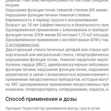
Дефицит лактазы, непереносимость лактозы, синдром г
Анурия.
Нарушения функции почек тяжелой степени (КК менее 3
Нарушения функции печени тяжелой степени.
Беременность и период грудного вскармливания.
Возраст до 18 лет (эффективность и безопасность прим
Одновременное применение с алискиреном и препарата
функции почек (СКФ менее 60 мл/мин/1,73 м2 площади 
Одновременное применение с ингибиторами АПФ у паци
С осторожностью:
Двусторонний стеноз почечных артерий или стеноз арте
аортальный или митральный стеноз, гипертрофическая
нарушением функции почек, тяжелая сердечная недост
болезнь сердца (ИБС), цереброваскулярные заболевани
функции печени, нарушения функции почек, нарушения
диуретиков) в связи с возможностью возникновения си
применение лекарственных препаратов, которые могут
на ЭКГ, одновременное применение лекарственных преп
анамнезе, гиперпаратиреоз, гиперурикемия, подагра, н
Способ применения и дозы
Препарат Лориста® НД принимается внутрь I раз в сутки