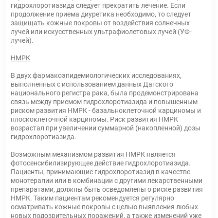
гидрохлоротиазида следует прекратить лечение. Если
продолжение приема диуретика необходимо, то следует
защищать кожные покровы от воздействия солнечных
лучей или искусственных ультрафиолетовых лучей (УФ-
лучей).
НМРК
В двух фармакоэпидемиологических исследованиях,
выполненных с использованием данных Датского
национального регистра рака, была продемонстрирована
связь между приемом гидрохлоротиазида и повышенным
риском развития НМРК - базальноклеточной карциномы и
плоскоклеточной карциномы. Риск развития НМРК
возрастал при увеличении суммарной (накопленной) дозы
гидрохлоротиазида.
Возможным механизмом развития НМРК является
фотосенсибилизирующее действие гидрохлоротиазида.
Пациенты, принимающие гидрохлоротиазид в качестве
монотерапии или в комбинации с другими лекарственными
препаратами, должны быть осведомлены о риске развития
НМРК. Таким пациентам рекомендуется регулярно
осматривать кожные покровы с целью выявления любых
новых подозрительных поражений, а также изменений уже