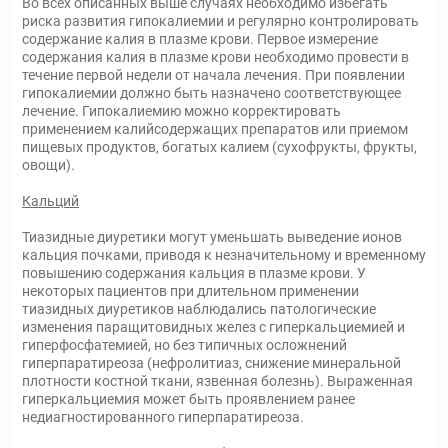
Во всех описанных выше случаях необходимо избегать
риска развития гипокалиемии и регулярно контролировать
содержание калия в плазме крови. Первое измерение
содержания калия в плазме крови необходимо провести в
течение первой недели от начала лечения. При появлении
гипокалиемии должно быть назначено соответствующее
лечение. Гипокалиемию можно корректировать
применением калийсодержащих препаратов или приемом
пищевых продуктов, богатых калием (сухофрукты, фрукты,
овощи).
Кальций
Тиазидные диуретики могут уменьшать выведение ионов
кальция почками, приводя к незначительному и временному
повышению содержания кальция в плазме крови. У
некоторых пациентов при длительном применении
тиазидных диуретиков наблюдались патологические
изменения паращитовидных желез с гиперкальциемией и
гиперфосфатемией, но без типичных осложнений
гиперпаратиреоза (нефролитиаз, снижение минеральной
плотности костной ткани, язвенная болезнь). Выраженная
гиперкальциемия может быть проявлением ранее
недиагностированного гиперпаратиреоза.