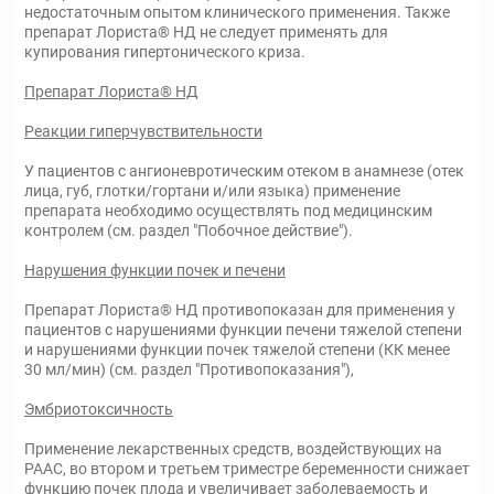
недостаточным опытом клинического применения. Также
препарат Лориста® НД не следует применять для
купирования гипертонического криза.
Препарат Лориста® НД
Реакции гиперчувствительности
У пациентов с ангионевротическим отеком в анамнезе (отек
лица, губ, глотки/гортани и/или языка) применение
препарата необходимо осуществлять под медицинским
контролем (см. раздел "Побочное действие").
Нарушения функции почек и печени
Препарат Лориста® НД противопоказан для применения у
пациентов с нарушениями функции печени тяжелой степени
и нарушениями функции почек тяжелой степени (КК менее
30 мл/мин) (см. раздел "Противопоказания"),
Эмбриотоксичность
Применение лекарственных средств, воздействующих на
РААС, во втором и третьем триместре беременности снижает
функцию почек плода и увеличивает заболеваемость и