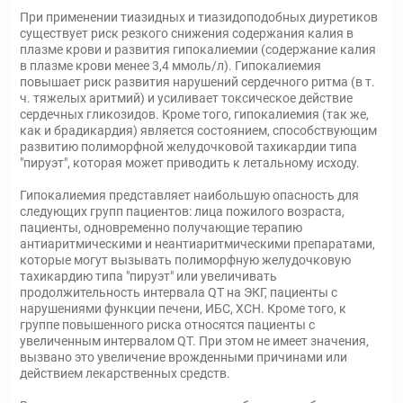
При применении тиазидных и тиазидоподобных диуретиков
существует риск резкого снижения содержания калия в
плазме крови и развития гипокалиемии (содержание калия
в плазме крови менее 3,4 ммоль/л). Гипокалиемия
повышает риск развития нарушений сердечного ритма (в т.
ч. тяжелых аритмий) и усиливает токсическое действие
сердечных гликозидов. Кроме того, гипокалиемия (так же,
как и брадикардия) является состоянием, способствующим
развитию полиморфной желудочковой тахикардии типа
"пируэт", которая может приводить к летальному исходу.
Гипокалиемия представляет наибольшую опасность для
следующих групп пациентов: лица пожилого возраста,
пациенты, одновременно получающие терапию
антиаритмическими и неантиаритмическими препаратами,
которые могут вызывать полиморфную желудочковую
тахикардию типа "пируэт" или увеличивать
продолжительность интервала QT на ЭКГ, пациенты с
нарушениями функции печени, ИБС, ХСН. Кроме того, к
группе повышенного риска относятся пациенты с
увеличенным интервалом QT. При этом не имеет значения,
вызвано это увеличение врожденными причинами или
действием лекарственных средств.