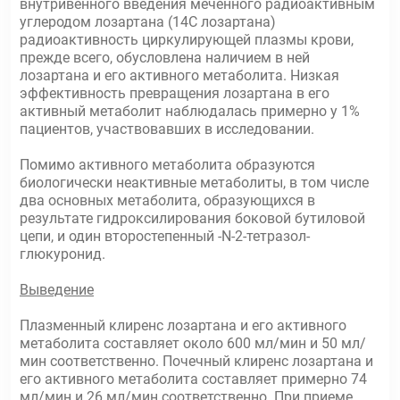
внутривенного введения меченного радиоактивным
углеродом лозартана (14С лозартана)
радиоактивность циркулирующей плазмы крови,
прежде всего, обусловлена наличием в ней
лозартана и его активного метаболита. Низкая
эффективность превращения лозартана в его
активный метаболит наблюдалась примерно у 1%
пациентов, участвовавших в исследовании.
Помимо активного метаболита образуются
биологически неактивные метаболиты, в том числе
два основных метаболита, образующихся в
результате гидроксилирования боковой бутиловой
цепи, и один второстепенный -N-2-тетразол-
глюкуронид.
Выведение
Плазменный клиренс лозартана и его активного
метаболита составляет около 600 мл/мин и 50 мл/
мин соответственно. Почечный клиренс лозартана и
его активного метаболита составляет примерно 74
мл/мин и 26 мл/мин соответственно. При приеме