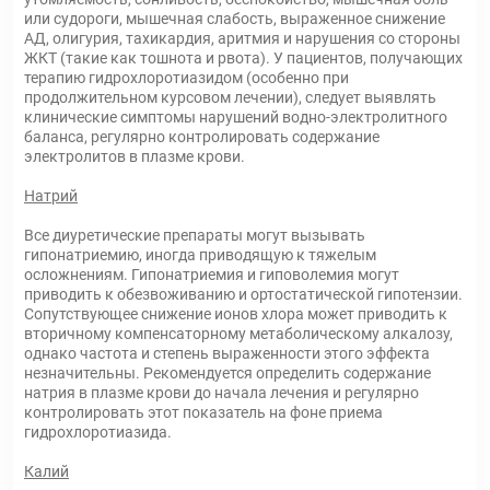
или судороги, мышечная слабость, выраженное снижение
АД, олигурия, тахикардия, аритмия и нарушения со стороны
ЖКТ (такие как тошнота и рвота). У пациентов, получающих
терапию гидрохлоротиазидом (особенно при
продолжительном курсовом лечении), следует выявлять
клинические симптомы нарушений водно-электролитного
баланса, регулярно контролировать содержание
электролитов в плазме крови.
Натрий
Все диуретические препараты могут вызывать
гипонатриемию, иногда приводящую к тяжелым
осложнениям. Гипонатриемия и гиповолемия могут
приводить к обезвоживанию и ортостатической гипотензии.
Сопутствующее снижение ионов хлора может приводить к
вторичному компенсаторному метаболическому алкалозу,
однако частота и степень выраженности этого эффекта
незначительны. Рекомендуется определить содержание
натрия в плазме крови до начала лечения и регулярно
контролировать этот показатель на фоне приема
гидрохлоротиазида.
Калий