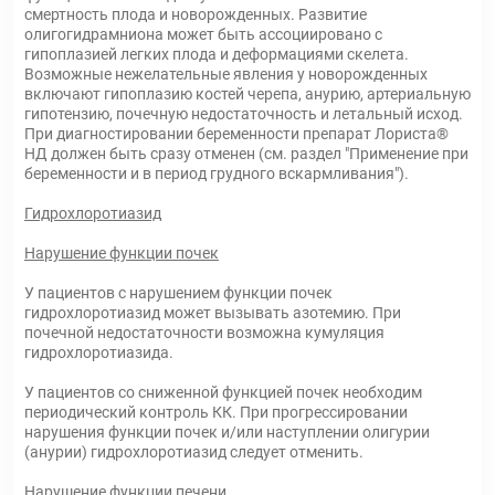
смертность плода и новорожденных. Развитие
олигогидрамниона может быть ассоциировано с
гипоплазией легких плода и деформациями скелета.
Возможные нежелательные явления у новорожденных
включают гипоплазию костей черепа, анурию, артериальную
гипотензию, почечную недостаточность и летальный исход.
При диагностировании беременности препарат Лориста®
НД должен быть сразу отменен (см. раздел "Применение при
беременности и в период грудного вскармливания").
Гидрохлоротиазид
Нарушение функции почек
У пациентов с нарушением функции почек
гидрохлоротиазид может вызывать азотемию. При
почечной недостаточности возможна кумуляция
гидрохлоротиазида.
У пациентов со сниженной функцией почек необходим
периодический контроль КК. При прогрессировании
нарушения функции почек и/или наступлении олигурии
(анурии) гидрохлоротиазид следует отменить.
Нарушение функции печени