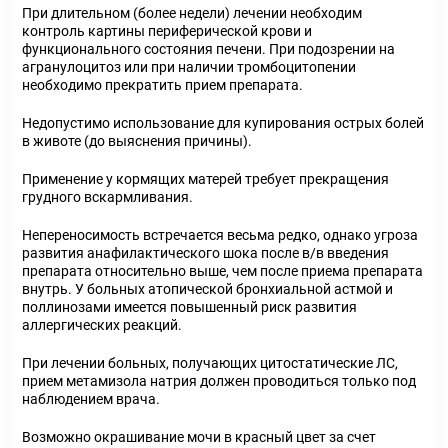
При длительном (более недели) лечении необходим
контроль картины периферической крови и
функционального состояния печени. При подозрении на
агранулоцитоз или при наличии тромбоцитопении
необходимо прекратить прием препарата.
Недопустимо использование для купирования острых болей
в животе (до выяснения причины).
Применение у кормящих матерей требует прекращения
грудного вскармливания.
Непереносимость встречается весьма редко, однако угроза
развития анафилактического шока после в/в введения
препарата относительно выше, чем после приема препарата
внутрь. У больных атопической бронхиальной астмой и
поллинозами имеется повышенный риск развития
аллергических реакций.
При лечении больных, получающих цитостатические ЛС,
прием метамизола натрия должен проводиться только под
наблюдением врача.
Возможно окрашивание мочи в красный цвет за счет