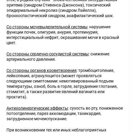
эритема (синдром Стивенса-Джонсона), токсический
эпидермальный некролиз (синдром Лайелла),
бронхоспастический синдром, анафилактический шок.
Со стороны мочевыделительной системы
: нарушение
функции почек, олигурия, анурия, протеинурия,
интерстициальный нефрит, окрашивание мочи в красный
цвет.
Со стороны сердечно-сосудистой системы
: снижение
артериального давления.
Со стороны органов кроветворения
: тромбоцитопения,
лейкопения, агранулоцитоз (может проявляться
следующими симптомами: немотивированный подъем
температуры, озноб, боль в горле, затруднение глотания,
стоматит, а также развитие явлений вагинита или
проктита).
Антихолинергические эффекты
: сухость во рту, пониженное
потоотделение, парез аккомодации, тахикардия,
затрудненное мочеиспускание.
При возникновении тех или иных неблагоприятных