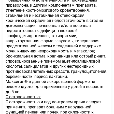
Повышенная чувствительность к производным
пиразолона, и другим компонентам препарата.
Угнетение костномозгового кроветворения,
стабильная и нестабильная стенокардия,
хроническая сердечная недостаточность в стадий
декомпенсации, печеночная и/или почечная
недостаточность; дефицит глюкозо-6-
фосфатдегидрогеназы; тахиаритмии;
закрытоугольная форма глаукомы; гиперплазия
предстательной железы с тенденцией к задержке
мочи; кишечная непроходимость и мегаколон;
бронхиальная астма, крапивница или острый ринит,
спровоцированные приемом ацетилсалициловой
кислоты, салицилатов и других нестероидных
противовоспалительных средств, гранулоцитопения,
беременность; период лактации.
Максиган® в данной лекарственной форме не
рекомендуется для применения у детей в возрасте
до 5 лет.
С осторожностью:
С осторожностью и под контролем врача следует
применять препарат больным с нарушенной
функцией печени или почек, при склонности к