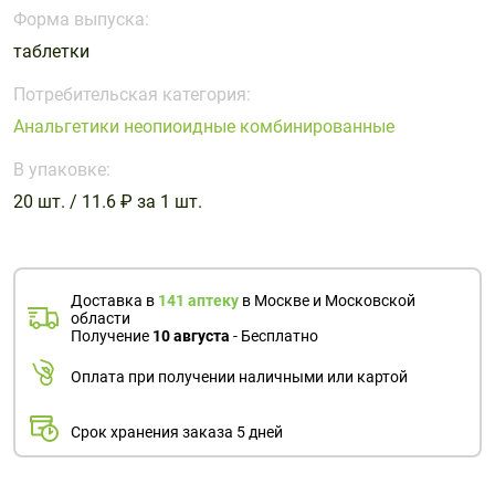
Поливитаминные
При
и гриппе
Форма выпуска:
комплексы
простуде
Противоаллергические
Противовоспалительные
таблетки
Пробиотики
Сахарный
препараты
препараты
диабет
Потребительская категория:
Противогрибковые
Противоопухолевые
Анальгетики неопиоидные комбинированные
Тонизирующие
Фиточай/
препараты
препараты
чай
В упаковке:
Противопаразитарные
Растительные
препараты
препараты
20 шт. / 11.6 ₽ за 1 шт.
Сердечно-
Система
сосудистые
обмена
препараты
веществ
Доставка в
141 аптеку
в Москве и Московской
области
Средства
Стоматологические
Получение
10 августа
- Бесплатно
от
препараты
алкоголизма
Оплата при получении наличными или картой
и курения
Срок хранения заказа 5 дней