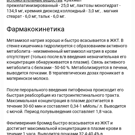
вспомогательные вещества
: крахмал
прежелатинизированный - 25,0 мг, лактозы моногидрат -
134,9 мг, кремния диоксид коллоидный - 3,0 мг, . магния
стеарат - 6,0 мг, тальк - 6,0 мг.
Фармакокинетика
Метамизол натрия хорошо и быстро всасывается в ЖКТ. В
стенке кишечника гидролизуется с образованием активного
метаболита - неизмененный метамизол натрия в крови
отсутствует (только после в/в введения незначительная его
концентрация обнаруживается в плазме). Связь активного
метаболита с белками - 50-60 %. Метаболизируется в печени,
выводится почками. В терапевтических дозах проникает в
материнское молоко.
После перорального введения питофенона происходит его
быстрая реабсорбция из гастроинтестинального тракта.
Максимальная концентрация в плазме достигается в
течение 30-60 мин и составляет 0,34-1 мМоль/ л. Выводится
с мочой. Период полувыведения составляет 1,8 часа.
Фенпивериния бромид быстро всасывается из ЖКТ и
достигает максимальной концентрации в плазме крови в
течение 1 часа. Выводится почками 32,4-40,4% в