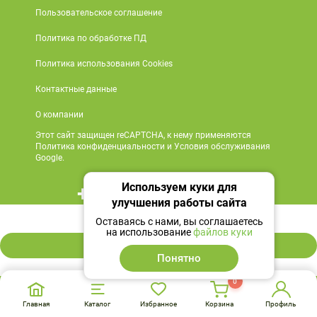
Пользовательское соглашение
Политика по обработке ПД
Политика использования Cookies
Контактные данные
О компании
Этот сайт защищен reCAPTCHA, к нему применяются
Политика конфиденциальности и Условия обслуживания
Google.
Используем куки для
+7 495 419 18 18
улучшения работы сайта
232 ₽
Мы в социальных сетях
Оставаясь с нами, вы соглашаетесь
на использование
файлов куки
В корзину
Понятно
0
Главная
Каталог
Избранное
Корзина
Профиль