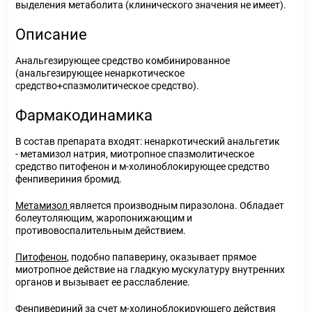
выделения метаболита (клинического значения не имеет).
Описание
Анальгезирующее средство комбинированное
(анальгезирующее ненаркотическое
средство+спазмолитическое средство).
Фармакодинамика
В состав препарата входят: ненаркотический анальгетик
- метамизол натрия, миотропное спазмолитическое
средство питофенон и м-холиноблокирующее средство
фенпивериния бромид.
Метамизол
является производным пиразолона. Обладает
болеутоляющим, жаропонижающим и
противовоспалительным действием.
Питофенон
, подобно папаверину, оказывает прямое
миотропное действие на гладкую мускулатуру внутренних
органов и вызывает ее расслабление.
Фенпивериний
за счет м-холиноблокирующего действия