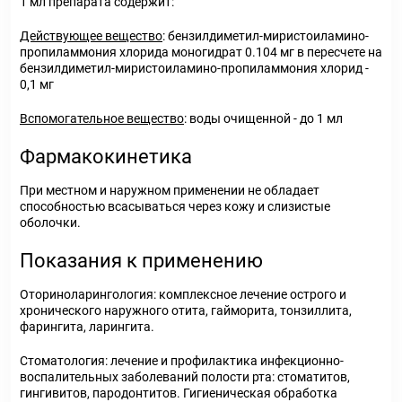
1 мл препарата содержит:
Действующее вещество
: бензилдиметил-миристоиламино-
пропиламмония хлорида моногидрат 0.104 мг в пересчете на
бензилдиметил-миристоиламино-пропиламмония хлорид -
0,1 мг
Вспомогательное вещество
: воды очищенной - до 1 мл
Фармакокинетика
При местном и наружном применении не обладает
способностью всасываться через кожу и слизистые
оболочки.
Показания к применению
Оториноларингология: комплексное лечение острого и
хронического наружного отита, гайморита, тонзиллита,
фарингита, ларингита.
Стоматология: лечение и профилактика инфекционно-
воспалительных заболеваний полости рта: стоматитов,
гингивитов, пародонтитов. Гигиеническая обработка