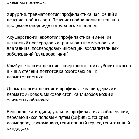
съемных протезов.
Хирургия, травматология: профилактика нагноений и
лечение гнойных ран. Лечение гнойно-воспалительных
процессов опорно-двигательного аппарата.
Акушерство-гинекология: профилактика и лечение
нагноений послеродовых травм, ран промежности и
влагалища, послеродовых инфекций, воспалительных
заболеваний (вульвовагинит).
Комбустиология: лечение поверхностных и глубоких ожогов
II и III А степени, подготовка ожоговых ран к
дерматопластике.
Дерматология: лечение и профилактика пиодермий и
дерматомикозов, микозов стоп, кандидозов кожи и
слизистых оболочек.
Венерология: индивидуальная профилактика заболеваний,
передающихся половым путем (сифилис, гонорея,
хламидиоз, трихомониаз, генитальный герпес, генитальный
кандидоз).