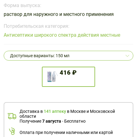
Поливитаминные
При
и гриппе
Форма выпуска:
комплексы
простуде
Противоаллергические
Противовоспалительные
раствор для наружного и местного применения
Пробиотики
Сахарный
препараты
препараты
диабет
Потребительская категория:
Противогрибковые
Противоопухолевые
Антисептики широкого спектра действия местные
Тонизирующие
Фиточай/
препараты
препараты
чай
Противопаразитарные
Растительные
препараты
препараты
Доступные варианты: 150 мл
Сердечно-
Система
сосудистые
обмена
416 ₽
препараты
веществ
Средства
Стоматологические
от
препараты
алкоголизма
и курения
Доставка в
141 аптеку
в Москве и Московской
области
Получение
7 августа
- Бесплатно
Оплата при получении наличными или картой