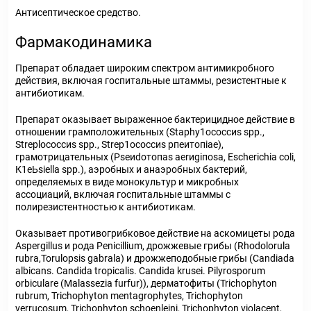
Антисептическое средство.
Фармакодинамика
Препарат обладает широким спектром антимикробного
действия, включая госпитальные штаммы, резистентные к
антибиотикам.
Препарат оказывает выраженное бактерицидное действие в
отношении грамположительных (Stарhу1ососсиs sрр.,
Strерlососсиs sрр., Strер1ососсиs рпеитопiaе),
грамотрицательных (Рsеиdотопаs аеrиgiпоsа, Еschеrichiа соli,
К1еЬsiеllа sрр.), аэробных и анаэробных бактерий,
определяемых в виде монокультур и микробных
ассоциаций, включая госпитальные штаммы с
полирезистентностью к антибиотикам.
Оказывает противогрибковое действие на аскомицеты рода
Аsреrgillus и рода Реnicillium, дрожжевые грибы (Rhodolorula
rubra,Torulopsis gabrala) и дрожжеподобные грибы (Сandiada
albicans. Candida tropicalis. Candida krusei. Pilyrosporum
orbiculare (Malassezia furfur)), дерматофиты (Trichophyton
rubrum, Trichophyton mentagrophytes, Trichophyton
verrucosum, Trichophyton schoenleini, Trichophyton violacent,