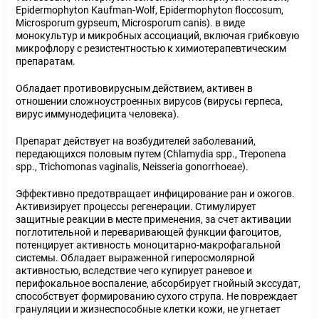
Epidermophyton Kaufman-Wolf, Epidermophyton floccosum,
Microsporum gypseum, Microsporum canis). в виде
монокультур и микробных ассоциаций, включая грибковую
микрофлору с резистентностью к химиотерапевтическим
препаратам.
Обладает противовирусным действием, активен в
отношении сложноустроенных вирусов (вирусы герпеса,
вирус иммунодефицита человека).
Препарат действует на возбудителей заболеваний,
передающихся половым путем (Chlamydia spp., Treponena
spp., Trichomonas vaginalis, Neisseria gonorrhoeae).
Эффективно предотвращает инфицирование ран и ожогов.
Активизирует процессы регенерации. Стимулирует
защитные реакции в месте применения, за счет активации
поглотительной и переваривающей функции фагоцитов,
потенцирует активность моноцитарно-макрофагальной
системы. Обладает выраженной гиперосмолярной
активностью, вследствие чего купирует раневое и
перифокальное воспаление, абсорбирует гнойный экссудат,
способствует формированию сухого струпа. Не повреждает
грануляции и жизнеспособные клетки кожи, не угнетает