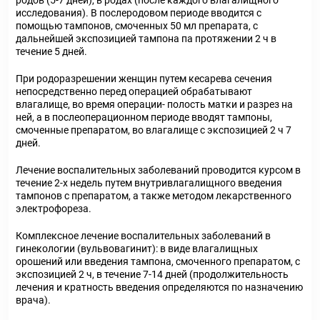
родов (5-7 дней), в родах (после каждого влагалищного
исследования). В послеродовом периоде вводится с
помощью тампонов, смоченных 50 мл препарата, с
дальнейшей экспозицией тампона па протяжении 2 ч в
течение 5 дней.
При родоразрешении женщин путем кесарева сечения
непосредственно перед операцией обрабатывают
влагалище, во время операции- полость матки и разрез на
ней, а в послеоперационном периоде вводят тампоны,
смоченные препаратом, во влагалище с экспозицией 2 ч 7
дней.
Лечение воспалительных заболеваний проводится курсом в
течение 2-х недель путем внутривлагалищного введения
тампонов с препаратом, а также методом лекарственного
электрофореза.
Комплексное лечение воспалительных заболеваний в
гинекологии (вульвовагинит): в виде влагалищных
орошений или введения тампона, смоченного препаратом, с
экспозицией 2 ч, в течение 7-14 дней (продолжительность
лечения и кратность введения определяются по назначению
врача).