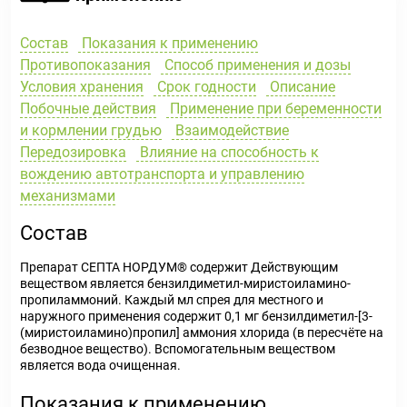
Состав
Показания к применению
Противопоказания
Способ применения и дозы
Условия хранения
Срок годности
Описание
Побочные действия
Применение при беременности
и кормлении грудью
Взаимодействие
Передозировка
Влияние на способность к
вождению автотранспорта и управлению
механизмами
Состав
Препарат СЕПТА НОРДУМ® содержит Действующим
веществом является бензилдиметил-миристоиламино-
пропиламмоний. Каждый мл спрея для местного и
наружного применения содержит 0,1 мг бензилдиметил-[3-
(миристоиламино)пропил] аммония хлорида (в пересчёте на
безводное вещество). Вспомогательным веществом
является вода очищенная.
Показания к применению