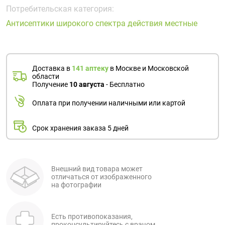
Поливитаминные
При
и гриппе
Потребительская категория:
комплексы
простуде
Противоаллергические
Противовоспалительные
Антисептики широкого спектра действия местные
Пробиотики
Сахарный
препараты
препараты
диабет
Противогрибковые
Противоопухолевые
Тонизирующие
Фиточай/
препараты
препараты
Доставка в
141 аптеку
в Москве и Московской
чай
области
Противопаразитарные
Растительные
Получение
10 августа
- Бесплатно
препараты
препараты
Оплата при получении наличными или картой
Сердечно-
Система
сосудистые
обмена
Срок хранения заказа 5 дней
препараты
веществ
Средства
Стоматологические
от
препараты
алкоголизма
Внешний вид товара может
отличаться от изображенного
и курения
на фотографии
Есть противопоказания,
проконсультируйтесь с врачом