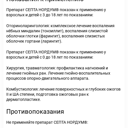
Препарат СЕПТА НОРДУМ® показан к применению у
взрослых и детей с 3 до 18 лет по показаниям:
Оториноларингология: комплексное лечение воспаления
нёбных миндалин (тонзиллит), воспаления слизистой
оболочки глотки (фарингит), воспаления слизистых
оболочек гортани (ларингит).
Препарат СЕПТА НОРДУМ® показан к применению у
взрослых и детей с 0 до 18 лет по показаниям:
Хирургия, травматология: профилактика нагноений и
лечение гнойных ран. Лечение гнойно-воспалительных
процессов опорно-двигательного аппарата.
Комбустиология: лечение поверхностных и глубоких ожогов
II и ША степени, подготовка ожоговых ран к
дерматопластике.
Противопоказания
Не применяйте препарат СЕПТА НОРДУМ®: