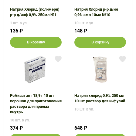
Натрия Хлорид (полимерн)
Натрия Хлорид р-р д/ин
р-р д/инф 0,9% 250мл №1
0,9% амп 10мл №10
1 шт. в уп.
10 шт. в уп.
136 ₽
148 ₽
В корзину
В корзину
РеАкватант 18,9 г 10 шт
Натрия хлорид 0,9% 250 мл
порошок для приготовления
10 шт раствор для инфузий
раствора для приема
10 шт. в уп.
внутрь
10 шт. в уп.
374 ₽
648 ₽