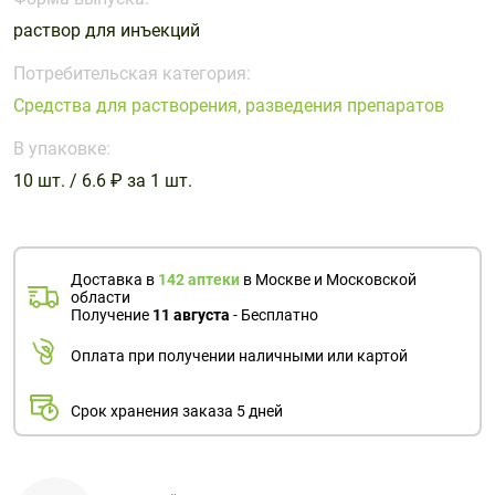
Поливитаминные
При
и гриппе
раствор для инъекций
комплексы
простуде
Противоаллергические
Противовоспалительные
Пробиотики
Сахарный
препараты
препараты
Потребительская категория:
диабет
Средства для растворения, разведения препаратов
Противогрибковые
Противоопухолевые
Тонизирующие
Фиточай/
препараты
препараты
В упаковке:
чай
Противопаразитарные
Растительные
10 шт. / 6.6 ₽ за 1 шт.
препараты
препараты
Сердечно-
Система
сосудистые
обмена
Доставка в
142 аптеки
в Москве и Московской
препараты
веществ
области
Получение
11 августа
- Бесплатно
Средства
Стоматологические
от
препараты
Оплата при получении наличными или картой
алкоголизма
и курения
Срок хранения заказа 5 дней