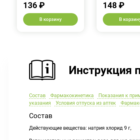
136 ₽
148 ₽
В корзину
В корзин
Инструкция 
Состав
Фармакокинетика
Показания к при
указания
Условия отпуска из аптек
Фармак
Состав
Действующие вещества: натрия хлорид 9 г,