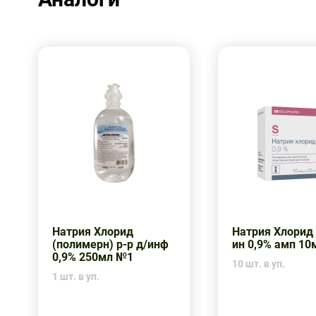
Натрия Хлорид
Натрия Хлорид 
(полимерн) р-р д/инф
ин 0,9% амп 1
0,9% 250мл №1
10 шт. в уп.
1 шт. в уп.