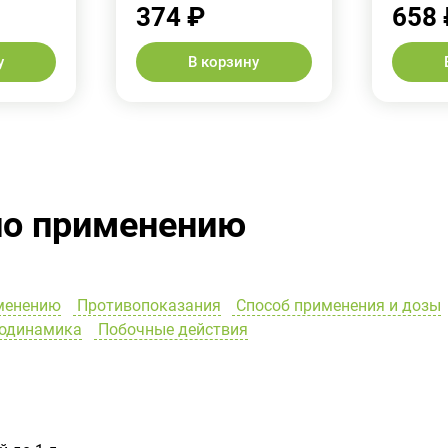
374 ₽
658 
у
В корзину
по применению
менению
Противопоказания
Способ применения и дозы
одинамика
Побочные действия