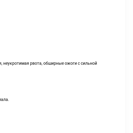
я, неукротимая рвота, обширные ожоги с сильной
иала.