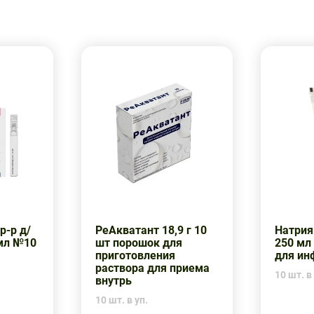
р-р д/
РеАкватант 18,9 г 10
Натрия
0мл №10
шт порошок для
250 мл
приготовления
для ин
раствора для приема
10 шт. в 
внутрь
10 шт. в уп.