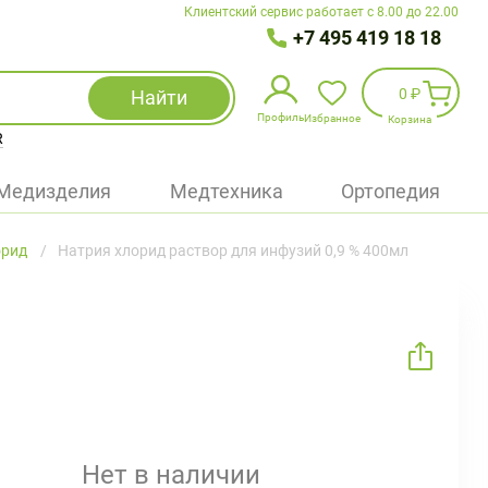
Клиентский сервис работает с 8.00 до 22.00
+7 495 419 18 18
0 ₽
Найти
Профиль
Избранное
Корзина
R
Избранное
(
0
)
Медизделия
Медтехника
Ортопедия
Войти
орид
Натрия хлорид раствор для инфузий 0,9 % 400мл
БАД
Медицинская техника (приборы)
Наборы
Упаковка
Нет в наличии