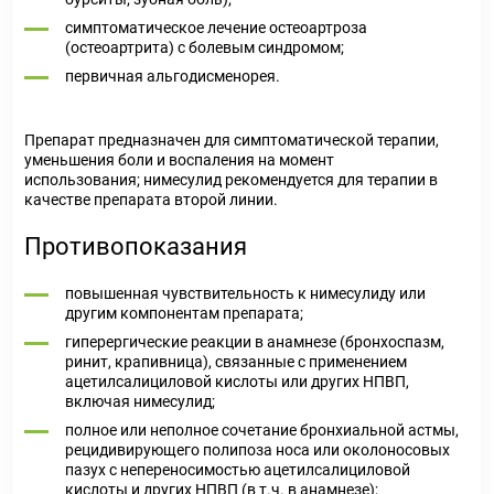
симптоматическое лечение остеоартроза
(остеоартрита) с болевым синдромом;
первичная альгодисменорея.
Препарат предназначен для симптоматической терапии,
уменьшения боли и воспаления на момент
использования; нимесулид рекомендуется для терапии в
качестве препарата второй линии.
Противопоказания
повышенная чувствительность к нимесулиду или
другим компонентам препарата;
гиперергические реакции в анамнезе (бронхоспазм,
ринит, крапивница), связанные с применением
ацетилсалициловой кислоты или других НПВП,
включая нимесулид;
полное или неполное сочетание бронхиальной астмы,
рецидивирующего полипоза носа или околоносовых
пазух с непереносимостью ацетилсалициловой
кислоты и других НПВП (в т.ч. в анамнезе);