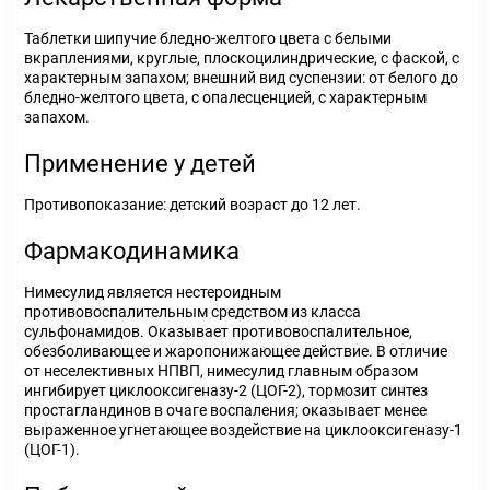
Таблетки шипучие бледно-желтого цвета с белыми
вкраплениями, круглые, плоскоцилиндрические, с фаской, с
характерным запахом; внешний вид суспензии: от белого до
бледно-желтого цвета, с опалесценцией, с характерным
запахом.
Применение у детей
Противопоказание: детский возраст до 12 лет.
Фармакодинамика
Нимесулид является нестероидным
противовоспалительным средством из класса
сульфонамидов. Оказывает противовоспалительное,
обезболивающее и жаропонижающее действие. В отличие
от неселективных НПВП, нимесулид главным образом
ингибирует циклооксигеназу-2 (ЦОГ-2), тормозит синтез
простагландинов в очаге воспаления; оказывает менее
выраженное угнетающее воздействие на циклооксигеназу-1
(ЦОГ-1).