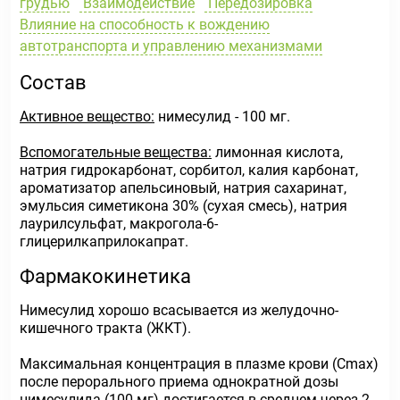
грудью
Взаимодействие
Передозировка
Влияние на способность к вождению
автотранспорта и управлению механизмами
Состав
Активное вещество:
нимесулид - 100 мг.
Вспомогательные вещества:
лимонная кислота,
натрия гидрокарбонат, сорбитол, калия карбонат,
ароматизатор апельсиновый, натрия сахаринат,
эмульсия симетикона 30% (сухая смесь), натрия
лаурилсульфат, макрогола-6-
глицерилкаприлокапрат.
Фармакокинетика
Нимесулид хорошо всасывается из желудочно-
кишечного тракта (ЖКТ).
Максимальная концентрация в плазме крови (Сmах)
после перорального приема однократной дозы
нимесулида (100 мг) достигается в среднем через 2-