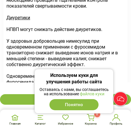
необходимо проводить тщательный контроль
показателей свертываемости крови.
Диуретики
НПВП могут снижать действие диуретиков.
У здоровых добровольцев нимесулид при
одновременном применении с фуросемидом
транзиторно снижает выведение ионов натрия и в
меньшей степени - выведение калия; снижает
собственно диуретический эффект.
Используем куки для
Одновременное применение нимесулида и
улучшения работы сайта
фуросемида приводит к уменьшению
389 ₽
(приблизительно на 20%) площади под кривой
Оставаясь с нами, вы соглашаетесь
"концентрация - время" (AUC) и снижению
на использование
файлов куки
кумулятивной экскреции фуросемида без изменения
В корзину
Понятно
почечного клиренса фуросемида.
0
Одновременное применение фуросемида и
нимесулида требует осторожности у пациентов с
Главная
Каталог
Избранное
Корзина
Профиль
почечной или сердечной недостаточностью.