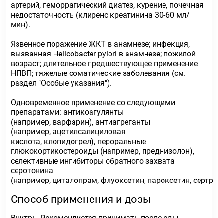
артерий, геморрагический диатез, курение, почечная
недостаточность (клиренс креатинина 30-60 мл/
мин).
Язвенное поражение ЖКТ в анамнезе; инфекция,
вызванная Helicobacter pylori в анамнезе; пожилой
возраст; длительное предшествующее применение
НПВП; тяжелые соматические заболевания (см.
раздел "Особые указания").
Одновременное применение со следующими
препаратами: антикоагулянты
(например, варфарин), антиагреганты
(например, ацетилсалициловая
кислота, клопидогрел), пероральные
глюкокортикостероиды (например, преднизолон),
селективные ингибиторы обратного захвата
серотонина
(например, циталопрам, флуоксетин, пароксетин, сертра
Способ применения и дозы
Внутрь. Рекомендуется принимать после еды.