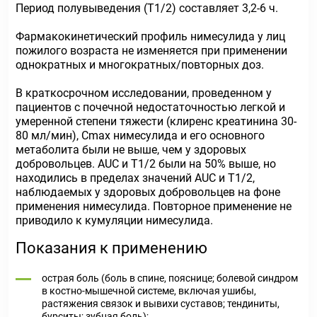
Период полувыведения (Т1/2) составляет 3,2-6 ч.
Фармакокинетический профиль нимесулида у лиц
пожилого возраста не изменяется при применении
однократных и многократных/повторных доз.
В краткосрочном исследовании, проведенном у
пациентов с почечной недостаточностью легкой и
умеренной степени тяжести (клиренс креатинина 30-
80 мл/мин), Сmах нимесулида и его основного
метаболита были не выше, чем у здоровых
добровольцев. AUC и Т1/2 были на 50% выше, но
находились в пределах значений AUC и Т1/2,
наблюдаемых у здоровых добровольцев на фоне
применения нимесулида. Повторное применение не
приводило к кумуляции нимесулида.
Показания к применению
острая боль (боль в спине, пояснице; болевой синдром
в костно-мышечной системе, включая ушибы,
растяжения связок и вывихи суставов; тендиниты,
бурситы; зубная боль);