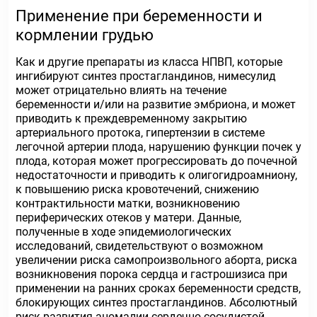
Применение при беременности и
кормлении грудью
Как и другие препараты из класса НПВП, которые
ингибируют синтез простагландинов, нимесулид
может отрицательно влиять на течение
беременности и/или на развитие эмбриона, и может
приводить к преждевременному закрытию
артериального протока, гипертензии в системе
легочной артерии плода, нарушению функции почек у
плода, которая может прогрессировать до почечной
недостаточности и приводить к олигогидроамниону,
к повышению риска кровотечений, снижению
контрактильности матки, возникновению
периферических отеков у матери. Данные,
полученные в ходе эпидемиологических
исследований, свидетельствуют о возможном
увеличении риска самопроизвольного аборта, риска
возникновения порока сердца и гастрошизиса при
применении на ранних сроках беременности средств,
блокирующих синтез простагландинов. Абсолютный
риск развития аномалии сердечно-сосудистой