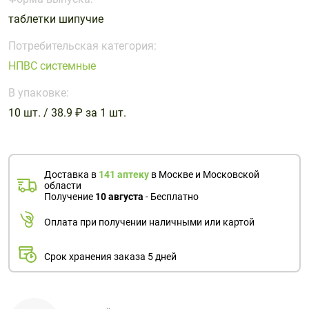
Поливитаминные
При
и гриппе
таблетки шипучие
комплексы
простуде
Противоаллергические
Противовоспалительные
Пробиотики
Сахарный
препараты
препараты
Потребительская категория:
диабет
НПВС системные
Противогрибковые
Противоопухолевые
Тонизирующие
Фиточай/
препараты
препараты
В упаковке:
чай
Противопаразитарные
Растительные
10 шт. / 38.9 ₽ за 1 шт.
препараты
препараты
Сердечно-
Система
сосудистые
обмена
Доставка в
141 аптеку
в Москве и Московской
препараты
веществ
области
Получение
10 августа
- Бесплатно
Средства
Стоматологические
от
препараты
Оплата при получении наличными или картой
алкоголизма
и курения
Срок хранения заказа 5 дней