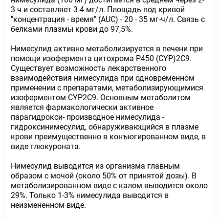
3 ч и составляет 3-4 мг/л. Площадь под кривой
"концентрация - время" (AUC) - 20 - 35 мг-ч/л. Связь с
белками плазмы крови до 97,5%.
Нимесулид активно метаболизируется в печени при
помощи изофермента цитохрома Р450 (CYP)2C9.
Существует возможность лекарственного
взаимодействия нимесулида при одновременном
применении с препаратами, метаболизирующимися
изоферментом CYP2C9. Основным метаболитом
является фармакологически активное
парагидрокси- производное нимесулида -
гидроксинимесулид, обнаруживающийся в плазме
крови преимущественно в конъюгированном виде, в
виде глюкуроната.
Нимесулид выводится из организма главным
образом с мочой (около 50% от принятой дозы). В
метаболизированном виде с калом выводится около
29%. Только 1-3% нимесулида выводится в
неизмененном виде.