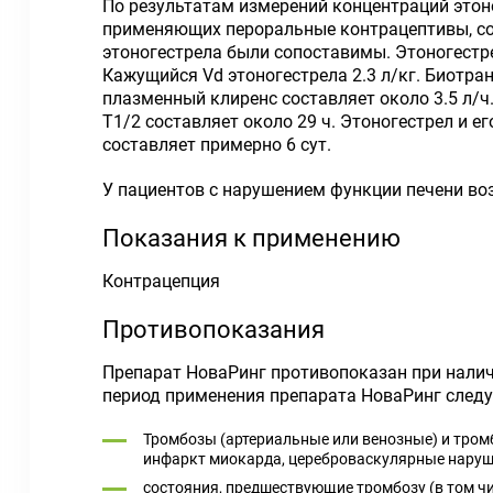
По результатам измерений концентраций этон
применяющих пероральные контрацептивы, сод
этоногестрела были сопоставимы. Этоногест
Кажущийся Vd этоногестрела 2.3 л/кг. Биотр
плазменный клиренс составляет около 3.5 л/ч
T1/2 составляет около 29 ч. Этоногестрел и 
составляет примерно 6 сут.
У пациентов с нарушением функции печени в
Показания к применению
Контрацепция
Противопоказания
Препарат НоваРинг противопоказан при наличи
период применения препарата НоваРинг следу
Тромбозы (артериальные или венозные) и тромб
инфаркт миокарда, цереброваскулярные наруш
состояния, предшествующие тромбозу (в том чи