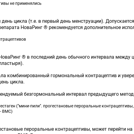
тивы не применялись
день цикла (т.е. в первый день менструации). Допускается
препарата НоваРинг ® рекомендуется дополнительное испо
нтрацептивов
 НоваРинг ® в последний день обычного интервала между
пластыря).
ла комбинированный гормональный контрацептив и уверена
ень цикла.
омендуемый безгормональный интервал предыдущего метод
гестаген ("мини-пили". прогестановые пероральные контрацептив
- ВМС)
естановые пероральные контрацептивы, может перейти на