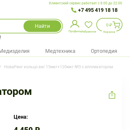
Клиентский сервис работает с 8.00 до 22.00
+7 495 419 18 18
0 ₽
Найти
Профиль
Избранное
Корзина
R
Избранное
(
0
)
Медизделия
Медтехника
Ортопедия
Войти
НоваРинг кольцо ваг 15мкг+120мкг №3 с аппликатором
БАД
Медицинская техника (приборы)
атором
Наборы
Упаковка
Цена: