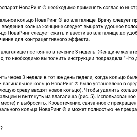
репарат НоваРинг ® необходимо применять согласно инст
льное кольцо НоваРинг ® во влагалище. Врачу следует п
 введения кольца женщине следует выбрать удобное положе
ьцо НоваРинг следует сжать и ввести во влагалище до уд
чения для контрацептивного эффекта.
влагалище постоянно в течение 3 недель. Женщине желател
о, то необходимо выполнить инструкции подраздела "Что 
ть через 3 недели в тот же день педели, когда кольцо был
 вагинальное кольцо НоваРинг ® было установлено в среду
едующую среду вводят новое кольцо). Чтобы удалить кольц
льцем и вытянуть из влагалища (рис. 5). Использованное 
месте) и выбросить. Кровотечение, связанное с прекраще
инального кольца НоваРинг ® и может полностью не прекра
®?