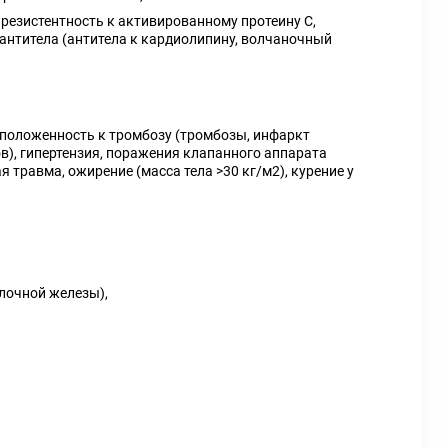
резистентность к активированному протеину С,
 антитела (антитела к кардиолипину, волчаночный
положенность к тромбозу (тромбозы, инфаркт
), гипертензия, поражения клапанного аппарата
травма, ожирение (масса тела >30 кг/м2), курение у
лочной железы),