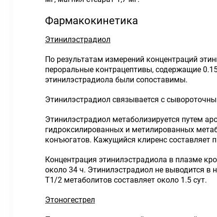
Фармакокинетика
Этинилэстрадиол
По результатам измерений концентраций этин
пероральные контрацептивы, содержащие 0.15
этинилэстрадиола были сопоставимы.
Этинилэстрадиол связывается с сывороточным
Этинилэстрадиол метаболизируется путем аро
гидроксилированных и метилированных метабо
конъюгатов. Кажущийся клиренс составляет пр
Концентрация этинилэстрадиола в плазме кров
около 34 ч. Этинилэстрадиол не выводится в 
T1/2 метаболитов составляет около 1.5 сут.
Этоногестрел