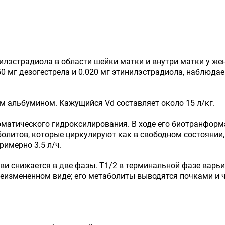
илэстрадиола в области шейки матки и внутри матки у ж
0 мг дезогестрела и 0.020 мг этинилэстрадиола, наблюда
 альбумином. Кажущийся Vd составляет около 15 л/кг.
матического гидроксилирования. В ходе его биотранформ
литов, которые циркулируют как в свободном состоянии,
имерно 3.5 л/ч.
и снижается в две фазы. T1/2 в терминальной фазе варьи
неизмененном виде; его метаболиты выводятся почками и ч