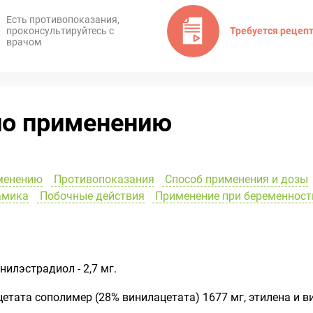
Есть противопоказания,
проконсультируйтесь с
Требуется рецеп
врачом
по применению
менению
Противопоказания
Способ применения и дозы
амика
Побочные действия
Применение при беременност
инилэстрадиол - 2,7 мг.
етата сополимер (28% винилацетата) 1677 мг, этилена и 