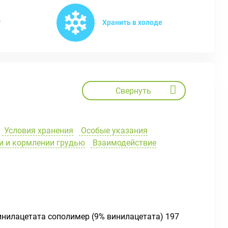
т
Хранить в холоде
Свернуть
Условия хранения
Особые указания
и и кормлении грудью
Взаимодействие
винилацетата сополимер (9% винилацетата) 197