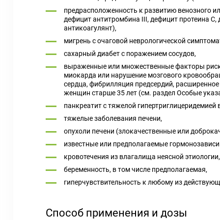
предрасположенность к развитию венозного ил
дефицит антитромбина III, дефицит протеина С
антикоагулянт),
мигрень с очаговой неврологической симптома
сахарный диабет с поражением сосудов,
выраженные или множественные факторы риска
миокарда или нарушение мозгового кровообращ
сердца, фибрилляция предсердий, расширенное 
женщин старше 35 лет (см. раздел Особые указ
панкреатит с тяжелой гипертриглицеридемией в
тяжелые заболевания печени,
опухоли печени (злокачественные или доброкач
известные или предполагаемые гормонозависи
кровотечения из влагалища неясной этиологии,
беременность, в том числе предполагаемая,
гиперчувствительность к любому из действующ
Способ применения и дозы