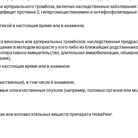
и артериального тромбоза, включая наследственные заболевания: 
, дефицит протеина S, гипергомоцистеинемию и антифосфолипидные
тикой в настоящее время или в анамнезе,
 венозных или артериальных тромбозов: наследственная предрас
ения в молодом возрасте у кого-либо из ближайших родственников
оперативное вмешательство, длительная иммобилизация, обширная 
ания),
 настоящее время или в анамнезе.
ественные), в том числе в анамнезе,
мые злокачественные опухоли (например, половых органов или мо
их или вспомогательных веществ препарата НоваРинг.