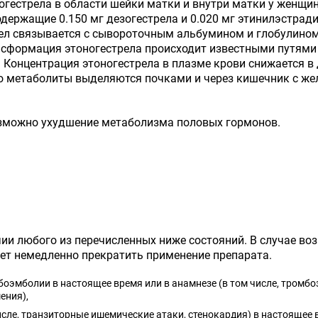
огестрела в области шейки матки и внутри матки у женщи
ержащие 0.150 мг дезогестрела и 0.020 мг этинилэстрад
рел связывается с сывороточным альбумином и глобулино
ансформация этоногестрела происходит известными путям
. Концентрация этоногестрела в плазме крови снижается в
его метаболиты выделяются почками и через кишечник с же
озможно ухудшение метаболизма половых гормонов.
и любого из перечисленных ниже состояний. В случае воз
ет немедленно прекратить применение препарата.
оэмболии в настоящее время или в анамнезе (в том числе, тромбоз
ения),
сле, транзиторные ишемические атаки, стенокардия) в настоящее в