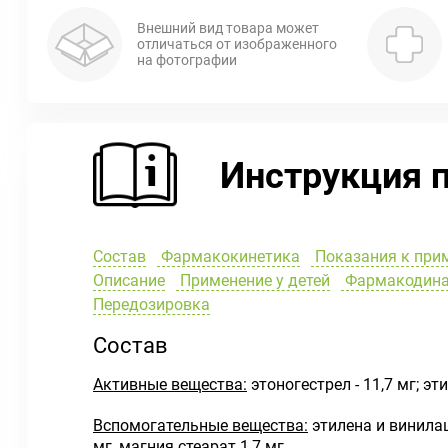
Внешний вид товара может
отличаться от изображенного
на фотографии
Инструкция 
Состав
Фармакокинетика
Показания к при
Описание
Применение у детей
Фармакодин
Передозировка
Состав
Активные вещества:
этоногестрел - 11,7 мг; эт
Вспомогательные вещества:
этилена и винилац
мг, магния стеарат 1,7 мг.