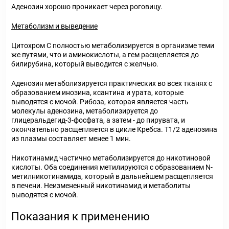
Аденозин хорошо проникает через роговицу.
Метаболизм и выведение
Цитохром С полностью метаболизируется в организме теми
же путями, что и аминокислоты, а гем расщепляется до
билирубина, который выводится с желчью.
Аденозин метаболизируется практических во всех тканях с
образованием инозина, ксантина и урата, которые
выводятся с мочой. Рибоза, которая является часть
молекулы аденозина, метаболизируется до
глицеральдегид-3-фосфата, а затем - до пирувата, и
окончательно расщепляется в цикле Кребса. T1/2 аденозина
из плазмы составляет менее 1 мин.
Никотинамид частично метаболизируется до никотиновой
кислоты. Оба соединения метилируются с образованием N-
метилникотинамида, который в дальнейшем расщепляется
в печени. Неизмененный никотинамид и метаболиты
выводятся с мочой.
Показания к применению