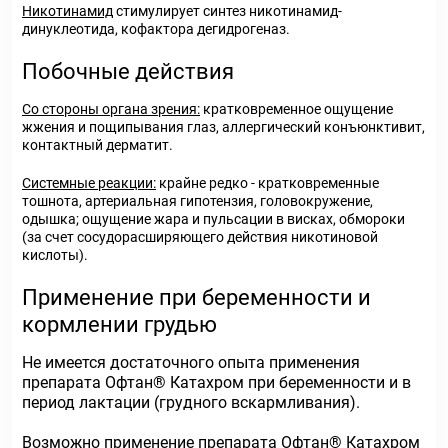
Никотинамид
стимулирует синтез никотинамид-
динуклеотида, кофактора дегидрогеназ.
Побочные действия
Со стороны органа зрения:
кратковременное ощущение
жжения и пощипывания глаз, аллергический конъюнктивит,
контактный дерматит.
Системные реакции:
крайне редко - кратковременные
тошнота, артериальная гипотензия, головокружение,
одышка; ощущение жара и пульсации в висках, обмороки
(за счет сосудорасширяющего действия никотиновой
кислоты).
Применение при беременности и
кормлении грудью
Не имеется достаточного опыта применения
препарата Офтан® Катахром при беременности и в
период лактации (грудного вскармливания).
Возможно применение препарата Офтан® Катахром