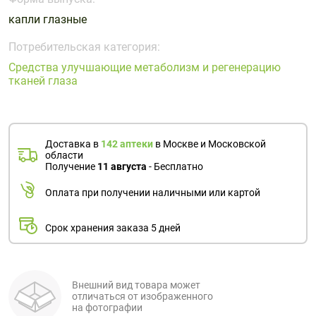
Поливитаминные
При
и гриппе
капли глазные
комплексы
простуде
Противоаллергические
Противовоспалительные
Пробиотики
Сахарный
препараты
препараты
Потребительская категория:
диабет
Средства улучшающие метаболизм и регенерацию
Противогрибковые
Противоопухолевые
тканей глаза
Тонизирующие
Фиточай/
препараты
препараты
чай
Противопаразитарные
Растительные
препараты
препараты
Доставка в
142 аптеки
в Москве и Московской
Сердечно-
Система
области
сосудистые
обмена
Получение
11 августа
- Бесплатно
препараты
веществ
Оплата при получении наличными или картой
Средства
Стоматологические
от
препараты
Срок хранения заказа 5 дней
алкоголизма
и курения
Внешний вид товара может
отличаться от изображенного
на фотографии