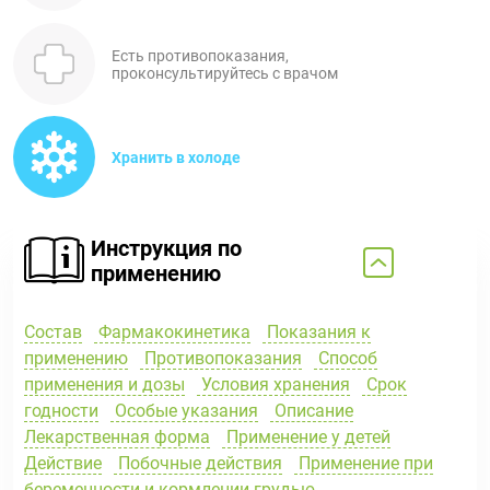
Есть противопоказания,
проконсультируйтесь с врачом
Хранить в холоде
Инструкция по
применению
Состав
Фармакокинетика
Показания к
применению
Противопоказания
Способ
применения и дозы
Условия хранения
Срок
годности
Особые указания
Описание
Лекарственная форма
Применение у детей
Действие
Побочные действия
Применение при
беременности и кормлении грудью