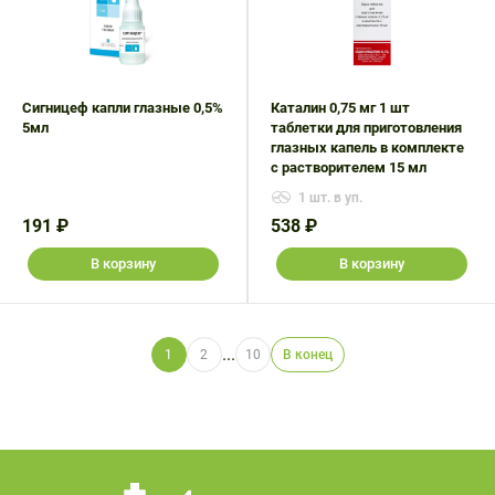
Сигницеф капли глазные 0,5%
Каталин 0,75 мг 1 шт
5мл
таблетки для приготовления
глазных капель в комплекте
с растворителем 15 мл
1 шт. в уп.
191 ₽
538 ₽
В корзину
В корзину
...
1
2
10
В конец