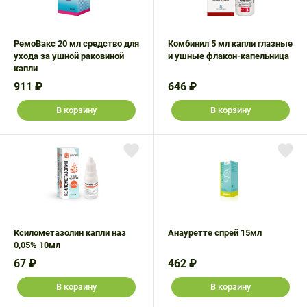
РемоВакс 20 мл средство для
Комбинил 5 мл капли глазные
ухода за ушной раковиной
и ушные флакон-капельница
капли
911 ₽
646 ₽
В корзину
В корзину
Ксилометазолин капли наз
Анауретте спрей 15мл
0,05% 10мл
67 ₽
462 ₽
В корзину
В корзину