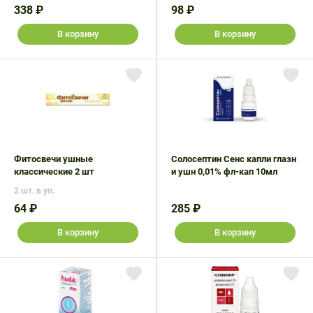
338 ₽
98 ₽
В корзину
В корзину
Фитосвечи ушные
Солосептин Сенс капли глазн
классические 2 шт
и ушн 0,01% фл-кап 10мл
2 шт. в уп.
64 ₽
285 ₽
В корзину
В корзину