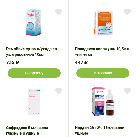
РемоВакс ср-во д/ухода за
Полидекса капли ушн 10,5мл
ушн раковиной 10мл
+пипетка
735 ₽
447 ₽
В корзину
В корзину
Софрадекс 5 мл капли
Иардол 3%+2% 15мл капли
глазные и ушные
ушные