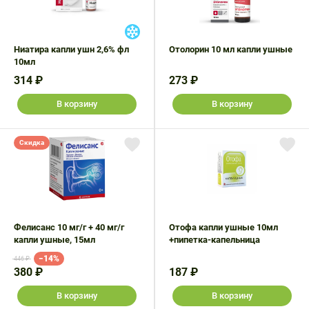
Ниатира капли ушн 2,6% фл
Отолорин 10 мл капли ушные
10мл
314 ₽
273 ₽
В корзину
В корзину
Скидка
Фелисанс 10 мг/г + 40 мг/г
Отофа капли ушные 10мл
капли ушные, 15мл
+пипетка-капельница
−14%
446 ₽
380 ₽
187 ₽
В корзину
В корзину