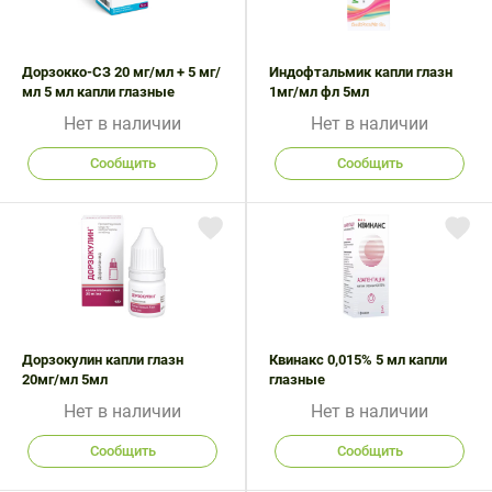
Поливитаминные
При
и гриппе
комплексы
простуде
Противоаллергические
Противовоспалительные
Пробиотики
Сахарный
препараты
препараты
Дорзокко-СЗ 20 мг/мл + 5 мг/
Индофтальмик капли глазн
диабет
мл 5 мл капли глазные
1мг/мл фл 5мл
Противогрибковые
Противоопухолевые
Нет в наличии
Нет в наличии
Тонизирующие
Фиточай/
препараты
препараты
чай
Сообщить
Сообщить
Противопаразитарные
Растительные
препараты
препараты
Сердечно-
Система
сосудистые
обмена
препараты
веществ
Средства
Стоматологические
от
препараты
Дорзокулин капли глазн
Квинакс 0,015% 5 мл капли
алкоголизма
20мг/мл 5мл
глазные
и курения
Нет в наличии
Нет в наличии
Сообщить
Сообщить