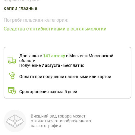
Поливитаминные
При
и гриппе
капли глазные
комплексы
простуде
Противоаллергические
Противовоспалительные
Пробиотики
Сахарный
препараты
препараты
Потребительская категория:
диабет
Средства с антибиотиками в офтальмологии
Противогрибковые
Противоопухолевые
Тонизирующие
Фиточай/
препараты
препараты
чай
Противопаразитарные
Растительные
препараты
препараты
Доставка в
141 аптеку
в Москве и Московской
области
Сердечно-
Система
Получение
7 августа
- Бесплатно
сосудистые
обмена
Оплата при получении наличными или картой
препараты
веществ
Средства
Стоматологические
Срок хранения заказа 5 дней
от
препараты
алкоголизма
и курения
Внешний вид товара может
отличаться от изображенного
на фотографии