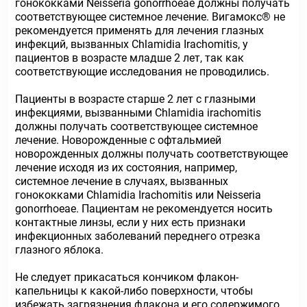
гонококками Neisseria gonorrhoeae должны получать
соответствующее системное лечение. Вигамокс® не
рекомендуется применять для лечения глазных
инфекций, вызванных Chlamidia Irachomitis, у
пациентов в возрасте младше 2 лет, так как
соответствующие исследования не проводились.
Пациенты в возрасте старше 2 лет с глазными
инфекциями, вызванными Chlamidia irachomitis
должны получать соответствующее системное
лечение. Новорожденные с офтальмией
новорожденных должны получать соответствующее
лечение исходя из их состояния, например,
системное лечение в случаях, вызванных
гонококками Chlamidia Irachomitis или Neisseria
gonorrhoeae. Пациентам не рекомендуется носить
контактные линзы, если у них есть признаки
инфекционных заболеваний переднего отрезка
глазного яблока.
Не следует прикасаться кончиком флакон-
капельницы к какой-либо поверхности, чтобы
избежать загрязнения флакона и его содержимого.