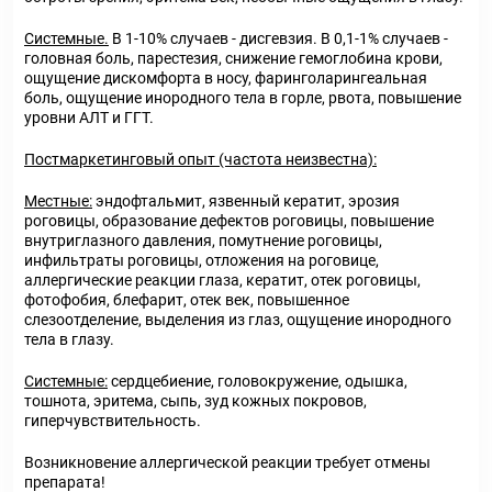
Системные.
В 1-10% случаев - дисгевзия. В 0,1-1% случаев -
головная боль, парестезия, снижение гемоглобина крови,
ощущение дискомфорта в носу, фаринголарингеальная
боль, ощущение инородного тела в горле, рвота, повышение
уровни АЛТ и ГГТ.
Постмаркетинговый опыт (частота неизвестна):
Местные:
эндофтальмит, язвенный кератит, эрозия
роговицы, образование дефектов роговицы, повышение
внутриглазного давления, помутнение роговицы,
инфильтраты роговицы, отложения на роговице,
аллергические реакции глаза, кератит, отек роговицы,
фотофобия, блефарит, отек век, повышенное
слезоотделение, выделения из глаз, ощущение инородного
тела в глазу.
Системные:
сердцебиение, головокружение, одышка,
тошнота, эритема, сыпь, зуд кожных покровов,
гиперчувствительность.
Возникновение аллергической реакции требует отмены
препарата!