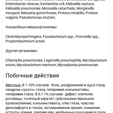
Enterobacter cloacae, Escherichia coli, Klebsiella oxytoca,
Klebsiella pneumoniae, Moraxella catarrhalis, Morganella
morganii, Neisseria gonorrhoeae, Proteus mirabilis, Proteus
vulgaris, Pseudomonas stutzeri,
Анаэробные микроорганизмы:
Clostridiumperfringens, Fusobacterium spp., Prevotella spp.,
Propionibacterium acnes.
Другие организмы:
Chlamydia pneumoniae, Legionella pneumophila, Mycobacterium
avium, Mycobacterium marinum, Mycoplasma pneumoniae.
Побочные действия
Местные.
В 1-10% случаев - боль, раздражение и зуд в глазу,
синдром «сухого» глаза, гиперемия конъюнктивы,
гиперемия глаза. В 0,1-1% случаев - дефект эпителия
роговицы, точечный кератит, субконъюнктивальное
кровоизлияние, конъюнктивиты, отек глаза, чувство
дискомфорта в глазах, затуманивание зрения, снижение
остроты зрения, эритема век, необычные ощущения в глазу.