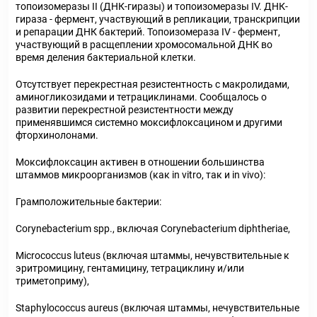
топоизомеразы II (ДНК-гиразы) и топоизомеразы IV. ДНК-
гираза - фермент, участвующий в репликации, транскрипции
и репарации ДНК бактерий. Топоизомераза IV - фермент,
участвующий в расщеплении хромосомальной ДНК во
время деления бактериальной клетки.
Отсутствует перекрестная резистентность с макролидами,
аминогликозидами и тетрациклинами. Сообщалось о
развитии перекрестной резистентности между
применявшимся системно моксифлоксацином и другими
фторхинолонами.
Моксифлоксацин активен в отношении большинства
штаммов микроорганизмов (как in vitro, так и in vivo):
Грамположительные бактерии:
Corynebacterium spp., включая Corynebacterium diphtheriae,
Micrococcus luteus (включая штаммы, нечувствительные к
эритромицину, гентамицину, тетрациклину и/или
триметоприму),
Staphylococcus aureus (включая штаммы, нечувствительные