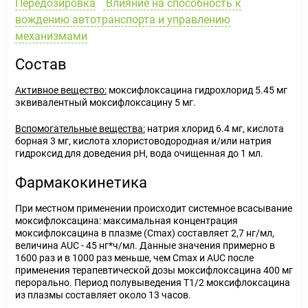
Передозировка
Влияние на способность к
вождению автотранспорта и управлению
механизмами
Состав
Активное вещество:
моксифлоксацина гидрохлорид 5.45 мг
эквивалентный моксифлоксацину 5 мг.
Вспомогательные вещества:
натрия хлорид 6.4 мг, кислота
борная 3 мг, кислота хлористоводородная и/или натрия
гидроксид для доведения pH, вода очищенная до 1 мл.
Фармакокинетика
При местном применении происходит системное всасывание
моксифлоксацина: максимальная концентрация
моксифлоксацина в плазме (C
max
) составляет 2,7 нг/мл,
величина AUC - 45 нг*ч/мл. Данные значения примерно в
1600 раз и в 1000 раз меньше, чем C
max
и AUC после
применения терапевтической дозы моксифлоксацина 400 мг
перорально. Период полувыведения Т
1/2
моксифлоксацина
из плазмы составляет около 13 часов.