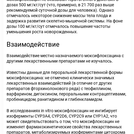
дозах 500 мг/кг/сут (что, примерно, в 21 700 раз выше
рекомендуемой суточной дозы для человека). Однако
отмечалось некоторое снижение массы тела плода и
задержка развития скелетно-мышечной системы. На фоне
дозы 100 мг/кг/сут отмечалось повышение частоты
уменьшения роста новорожденных.
Взаимодействие
Взаимодействие местно назначаемого моксифлоксацина с
другими лекарственными препаратами не изучалось.
Известны данные для пероральной лекарственной формы
моксифлоксацина: не отмечено клинически значимых
лекарственных взаимодействий (в отличие от других
препаратов фторхинолонового ряда) с теофиллином,
варфарином, дигоксином, пероральными контрацептивами,
пробеницидом, ранитидином и глибенкламидом.
В исследованиях in vitro моксифлоксацин не ингибирует
изоферменты CYP3A4, CYP2D6, CYP2C9 или CYP1A2, что
может свидетельствовать о том, что моксифлоксацин не
изменяет фармакокинетические свойства лекарственных
препаратов, метаболизируемых изоферментами цитохрома