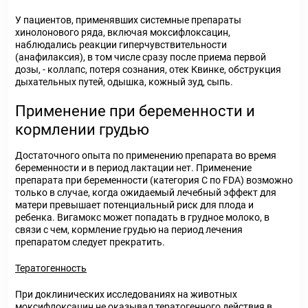
У пациентов, применявших системные препараты
хинолонового ряда, включая моксифлоксацин,
наблюдались реакции гиперчувствительности
(анафилаксия), в том числе сразу после приема первой
дозы, - коллапс, потеря сознания, отек Квинке, обструкция
дыхательных путей, одышка, кожный зуд, сыпь.
Применение при беременности и
кормлении грудью
Достаточного опыта по применению препарата во время
беременности и в период лактации нет. Применение
препарата при беременности (категория С по FDA) возможно
только в случае, когда ожидаемый лечебный эффект для
матери превышает потенциальный риск для плода и
ребенка. Вигамокс может попадать в грудное молоко, в
связи с чем, кормление грудью на период лечения
препаратом следует прекратить.
Тератогенность
При доклинических исследованиях на животных
моксифлоксацин не оказывал тератогенного действия в