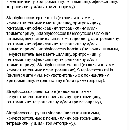
к метициллину, эритромицину, гентамицину, офлоксацину,
тетрациклину и/или триметоприму),
Staphylococcus epidermidis (включая штаммы,
нечувствительные к метициллину, эритромицину,
гентамицину, офлоксацину, тетрациклину и/или
триметоприму), Staphylococcus haemolyticus (включая
штаммы, нечувствительные к метициллину, эритромицину,
гентамицину, офлоксацину, тетрациклину и/или
триметоприму), Staphylococcus hominis (включая штаммы,
нечувствительные к метициллину, эритромицину,
гентамицину, офлоксацину, тетрациклину и/или
триметоприму), Staphylococcus warneri (включая штаммы,
нечувствительные к эритромицину), Streptococcus mitis
(включая штаммы, нечувствительные к пенициллину,
эритромицину, тетрациклину и/или триметоприму),
Streptococcus pneumoniae (включая штаммы,
нечувствительные к пенициллину, эритромицину,
гентамицину, тетрациклину и/или триметоприму),
Streptococcus группы viridans (включая штаммы,
нечувствительные к пенициллину, эритромицину,
тетрациклину и/или триметоприму).