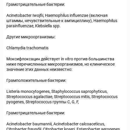
Грамотрицательные бактерии:
Acinetobacter Iwojfii, Haemophilus influenzae (включая
штаммы, нечувствительные к ампициллину), Haemophilus
parainfluenzae, Klebsiella spp.
Другие микроорганизмы:
Chlamydia trachomatis
Моксифлоксацин действует in vitro против большинства
ниже перечисленных микроорганизмов, но клиническое
значение этих данных неизвестно:
Грамположительные бактерии:
Listeria monocytogenes, Staphylococcus saprophyticus,
Streptococcus agalactiae, Streptococcus mitis, Streptococcus
pyogenes, Streptococcus группы C, G, F,
Грамотрицательные бактерии:
Acinetobacter baumannii, Acinetobacter calcoaceticus,
Citrobacter freundii, Citrobacter koseri, Enterobacter aerogenes,