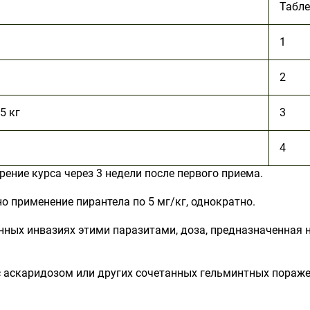
Табле
1
2
5 кг
3
4
ение курса через 3 недели после первого приема.
 применение пирантела по 5 мг/кг, однократно.
ных инвазиях этими паразитами, доза, предназначенная на в
с аскаридозом или других сочетанных гельминтных пораже