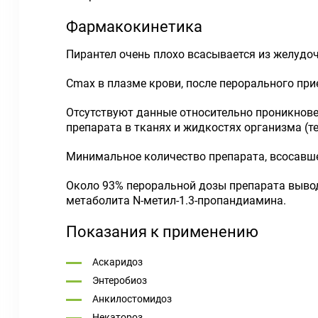
Фармакокинетика
Пирантел очень плохо всасывается из желудо
C
max
в плазме крови, после перорального прие
Отсутствуют данные относительно проникнове
препарата в тканях и жидкостях организма (т
Минимальное количество препарата, всосавше
Около 93% пероральной дозы препарата вывод
метаболита N-метил-1.3-пропандиамина.
Показания к применению
Аскаридоз
Энтеробиоз
Анкилостомидоз
Некатороз