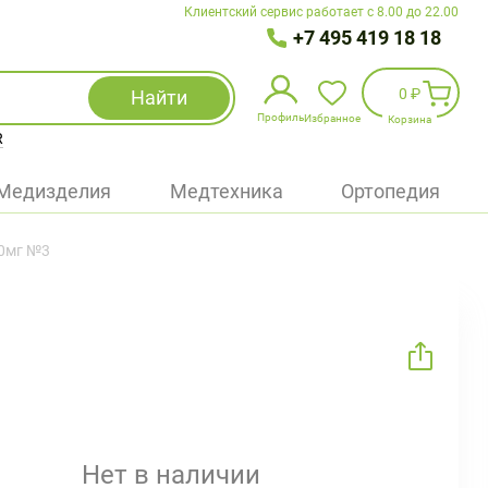
Клиентский сервис работает с 8.00 до 22.00
+7 495 419 18 18
0 ₽
Найти
Профиль
Избранное
Корзина
R
Избранное
(
0
)
Медизделия
Медтехника
Ортопедия
Войти
50мг №3
БАД
Медицинская техника (приборы)
Наборы
Упаковка
Нет в наличии