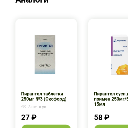
Пирантел таблетки
Пирантел сусп 
250мг №3 (Оксфорд)
примен 250мг/
15мл
3 шт. в уп.
27 ₽
58 ₽