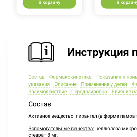
В корзину
В корзин
Инструкция 
Состав
Фармакокинетика
Показания к при
указания
Описание
Применение у детей
Фа
Взаимодействие
Передозировка
Влияние на
Состав
Активное вещество:
пирантел (в форме памоат
Вспомогательные вещества:
целлюлоза микрок
стеарат 8 мг.