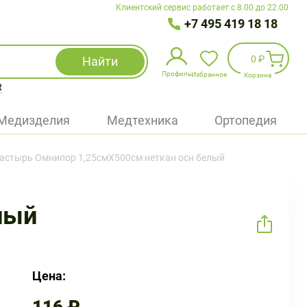
Клиентский сервис работает с 8.00 до 22.00
+7 495 419 18 18
0 ₽
Найти
Профиль
Избранное
Корзина
R
Избранное
(
0
)
Медизделия
Медтехника
Ортопедия
Войти
астырь Омнипор 1,25смX500см неткан осн белый
БАД
Медицинская техника (приборы)
лый
Наборы
Упаковка
Цена: