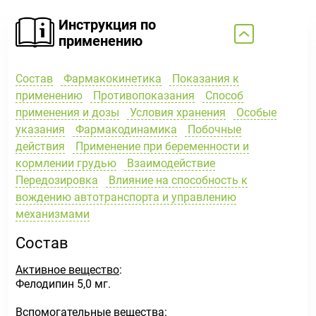
Инструкция по
применению
Состав
Фармакокинетика
Показания к
применению
Противопоказания
Способ
применения и дозы
Условия хранения
Особые
указания
Фармакодинамика
Побочные
действия
Применение при беременности и
кормлении грудью
Взаимодействие
Передозировка
Влияние на способность к
вождению автотранспорта и управлению
механизмами
Состав
Активное вещество
:
Фелодипин 5,0 мг.
Вспомогательные вещества
: