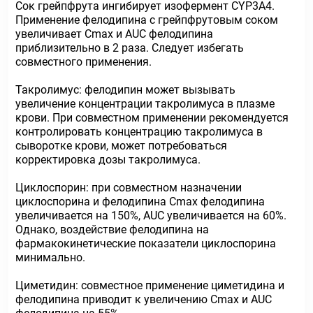
Сок грейпфрута ингибирует изофермент CYP3A4.
Применение фелодипина с грейпфрутовым соком
увеличивает Cmax и АUС фелодипина
приблизительно в 2 раза. Следует избегать
совместного применения.
Такролимус: фелодипин может вызывать
увеличение концентрации такролимуса в плазме
крови. При совместном применении рекомендуется
контролировать концентрацию такролимуса в
сыворотке крови, может потребоваться
корректировка дозы такролимуса.
Циклоспорин: при совместном назначении
циклоспорина и фелодипина Cmax фелодипина
увеличивается на 150%, АUС увеличивается на 60%.
Однако, воздействие фелодипина на
фармакокинетические показатели циклоспорина
минимально.
Циметидин: совместное применение циметидина и
фелодипина приводит к увеличению Cmax и АUС