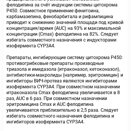
фелодипина за счёт индукции системы цитохрома
Р450. Совместное применение фенитоина,
карбамазепина, фенобарбитала и рифампицина
приводит к снижению значений площади под кривой
концентрация/время (АUС) на 93% и максимальной
концентрации (Сmax) фелодипина на 82%. Следует
избегать совместного назначения с индукторами
изофермента CYP3A4.
Препараты, ингибирующие систему цитохрома P450:
противогрибковые препараты производные
триазола и имидазола (итраконазол, кетоконазол),
антибиотики-макролиды (например, эритромицин) и
ингибиторы ВИЧ-протеаз являются ингибиторами
изофермента CYP3A4. При совместном назначении
итраконазола Cmax фелодипина увеличивается в 8
раз, АUС в 6 раз. При совместном назначении
эритромицина Cmax и АUС фелодипина
увеличивается приблизительно в 2,5 раза. Следует
избегать совместного назначения фелодипина и
ингибиторов изофермента CYP3A4.