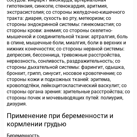
гипотензия, синкопе, стенокардия, аритмия,
экстрасистолия; со стороны желудочно-кишечного
тракта: диарея, сухость во рту, метеоризм; со
стороны эндокринной системы: гинекомастия; со
стороны крови: анемия; со стороны скелетно-
мышечной и соединительной ткани: артралгия, боль
в спине, мышечные боли, миалгия, боли в верхних и
нижних конечностях; со стороны нервной системы:
депрессия, бессонница, тревожные расстройства,
нервозность, сонливость, раздражительность; со
стороны дыхательной системы: фарингит, одышка,
бронхит, грипп, синусит, носовое кровотечение; со
стороны кожи и подкожных тканей: эритема,
кровоподтёки, лейкоцитокластический васкулит; со
стороны органа зрения: зрительные расстройства; со
стороны почек и мочевыводящих путей: полиурия,
дизурия.
Применение при беременности и
кормлении грудью
Беременность