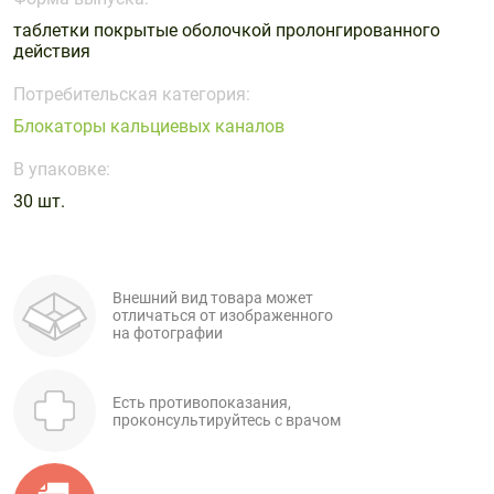
Поливитаминные
При
и гриппе
таблетки покрытые оболочкой пролонгированного
комплексы
простуде
Противоаллергические
Противовоспалительные
действия
Пробиотики
Сахарный
препараты
препараты
диабет
Потребительская категория:
Противогрибковые
Противоопухолевые
Блокаторы кальциевых каналов
Тонизирующие
Фиточай/
препараты
препараты
чай
В упаковке:
Противопаразитарные
Растительные
препараты
препараты
30 шт.
Сердечно-
Система
сосудистые
обмена
препараты
веществ
Внешний вид товара может
отличаться от изображенного
Средства
Стоматологические
на фотографии
от
препараты
алкоголизма
и курения
Есть противопоказания,
проконсультируйтесь с врачом