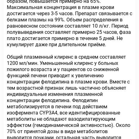
образом, повышается примерно на 65%.
Максимальная концентрация в плазме крови
достигается через 3-5 часов. Препарат связывается с
белками плазмы на 99%. Объем распределения в
равновесном состоянии составляет 10 л/кг. Период
полувыведения составляет примерно 25 часов, фаза
плато достигается примерно в течение 5 дней. Не
кумулирует даже при длительном приёме.
Общий плазменный клиренс в среднем составляет
1200 мл/мин. Уменьшенный клиренс у больных
пожилого возраста и у пациентов со сниженной
функцией печени приводит к увеличению
концентрации фелодипина в плазме крови. Вместе с
тем возрастной признак лишь частично объясняет
индивидуальные изменения плазменной
концентрации фелодипина. Фелодипин
метаболизируется в печени под действием
изофермента CYP3A4, все идентифицированные
метаболиты не обладают вазодилатирующим
эффектом (гемодинамической активностью). Около
70% от принятой дозы в виде метаболитов
выводится почками, остальная часть выводится