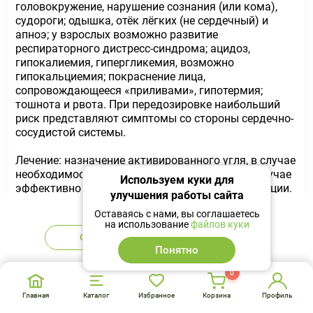
головокружение, нарушение сознания (или кома),
судороги; одышка, отёк лёгких (не сердечный) и
апноэ; у взрослых возможно развитие
респираторного дистресс-синдрома; ацидоз,
гипокалиемия, гипергликемия, возможно
гипокальциемия; покраснение лица,
сопровождающееся «приливами», гипотермия;
тошнота и рвота. При передозировке наибольший
риск представляют симптомы со стороны сердечно-
сосудистой системы.
Лечение: назначение активированного угля, в случае
необходимости промывание желудка, в ряде случае
Используем куки для
эффективно даже на поздней стадии интоксикации.
улучшения работы сайта
Нет в наличии
Оставаясь с нами, вы соглашаетесь
ВАЖНО! Атропин (0,25-0,5 мг в/в для взрослых, 10-20
на использование
файлов куки
мкг/кг для детей) должен быть назначен до
Сообщить
Аналоги
промывания желудка (из-за риска стимулирования
Понятно
блуждающего нерва). Следует осуществлять
контроль ЭКГ, коррекцию кислотно-основного
0
состояния и электролитов сыворотки крови, при
Главная
Каталог
Избранное
Корзина
Профиль
необходимости обеспечить проходимость