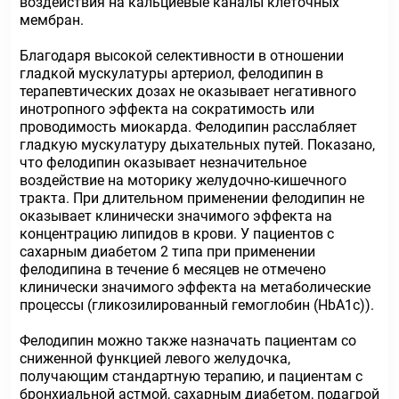
воздействия на кальциевые каналы клеточных
мембран.
Благодаря высокой селективности в отношении
гладкой мускулатуры артериол, фелодипин в
терапевтических дозах не оказывает негативного
инотропного эффекта на сократимость или
проводимость миокарда. Фелодипин расслабляет
гладкую мускулатуру дыхательных путей. Показано,
что фелодипин оказывает незначительное
воздействие на моторику желудочно-кишечного
тракта. При длительном применении фелодипин не
оказывает клинически значимого эффекта на
концентрацию липидов в крови. У пациентов с
сахарным диабетом 2 типа при применении
фелодипина в течение 6 месяцев не отмечено
клинически значимого эффекта на метаболические
процессы (гликозилированный гемоглобин (HbA1c)).
Фелодипин можно также назначать пациентам со
сниженной функцией левого желудочка,
получающим стандартную терапию, и пациентам с
бронхиальной астмой, сахарным диабетом, подагрой