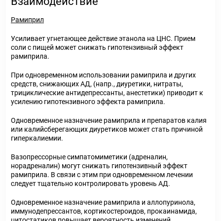
Взаимодействие
Рамиприл
Усиливает угнетающее действие этанола на ЦНС. Прием
соли с пищей может снижать гипотензивный эффект
рамиприла.
При одновременном использовании рамиприла и других
средств, снижающих АД, (напр., диуретики, нитраты,
трициклические антидепрессанты, анестетики) приводит к
усилению гипотензивного эффекта рамиприла.
Одновременное назначение рамиприла и препаратов калия
или калийсберегающих диуретиков может стать причиной
гиперкалиемии.
Вазопрессорные симпатомиметики (адреналин,
норадреналин) могут снижать гипотензивный эффект
рамиприла. В связи с этим при одновременном лечении
следует тщательно контролировать уровень АД.
Одновременное назначение рамиприла и аллопуринола,
иммунодепрессантов, кортикостероидов, прокаинамида,
цитостатиков повышает вероятность изменений