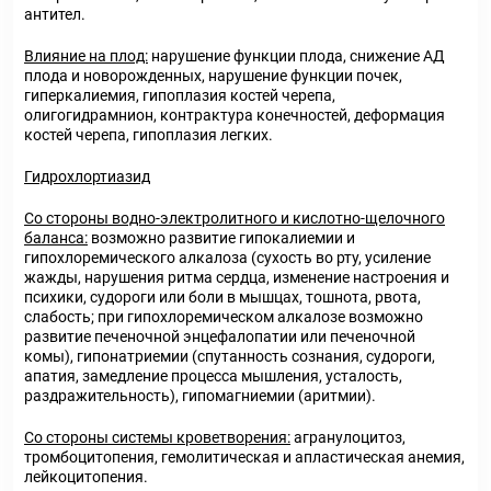
антител.
Влияние на плод:
нарушение функции плода, снижение АД
плода и новорожденных, нарушение функции почек,
гиперкалиемия, гипоплазия костей черепа,
олигогидрамнион, контрактура конечностей, деформация
костей черепа, гипоплазия легких.
Гидрохлортиазид
Со стороны водно-электролитного и кислотно-щелочного
баланса:
возможно развитие гипокалиемии и
гипохлоремического алкалоза (сухость во рту, усиление
жажды, нарушения ритма сердца, изменение настроения и
психики, судороги или боли в мышцах, тошнота, рвота,
слабость; при гипохлоремическом алкалозе возможно
развитие печеночной энцефалопатии или печеночной
комы), гипонатриемии (спутанность сознания, судороги,
апатия, замедление процесса мышления, усталость,
раздражительность), гипомагниемии (аритмии).
Со стороны системы кроветворения:
агранулоцитоз,
тромбоцитопения, гемолитическая и апластическая анемия,
лейкоцитопения.