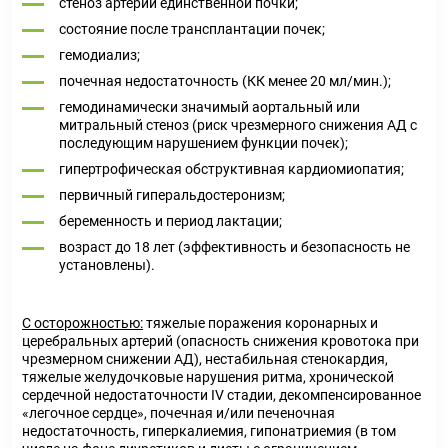
стеноз артерии единственной почки;
состояние после трансплантации почек;
гемодиализ;
почечная недостаточность (КК менее 20 мл/мин.);
гемодинамически значимый аортальный или
митральный стеноз (риск чрезмерного снижения АД с
последующим нарушением функции почек);
гипертрофическая обструктивная кардиомиопатия;
первичный гиперальдостеронизм;
беременность и период лактации;
возраст до 18 лет (эффективность и безопасность не
установлены).
С осторожностью:
тяжелые поражения коронарных и
церебральных артерий (опасность снижения кровотока при
чрезмерном снижении АД), нестабильная стенокардия,
тяжелые желудочковые нарушения ритма, хронической
сердечной недостаточности IV стадии, декомпенсированное
«легочное сердце», почечная и/или печеночная
недостаточность, гиперкалиемия, гипонатриемия (в том