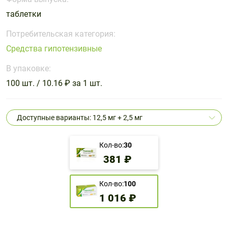
Поливитаминные
При
и гриппе
таблетки
комплексы
простуде
Противоаллергические
Противовоспалительные
Пробиотики
Сахарный
препараты
препараты
Потребительская категория:
диабет
Средства гипотензивные
Противогрибковые
Противоопухолевые
Тонизирующие
Фиточай/
препараты
препараты
В упаковке:
чай
Противопаразитарные
Растительные
100 шт. / 10.16 ₽ за 1 шт.
препараты
препараты
Сердечно-
Система
Доступные варианты: 12,5 мг + 2,5 мг
сосудистые
обмена
препараты
веществ
Кол-во:
30
Средства
Стоматологические
381 ₽
от
препараты
алкоголизма
и курения
Кол-во:
100
1 016 ₽