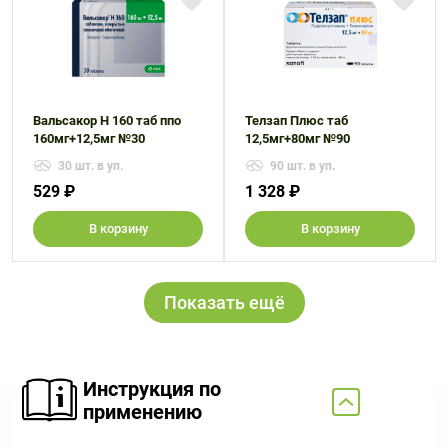
Вальсакор H 160 таб ппо
Телзап Плюс таб
160мг+12,5мг №30
12,5мг+80мг №90
30 шт. в уп.
90 шт. в уп.
529 ₽
1 328 ₽
В корзину
В корзину
Показать ещё
Инструкция по
применению