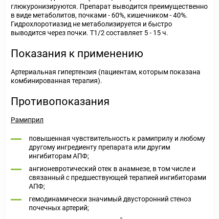
глюкуронизируются. Препарат выводится преимущественно
в виде метаболитов, почками - 60%, кишечником - 40%.
Гидрохлоротиазид не метаболизируется и быстро
выводится через почки. T
1/2
составляет 5 - 15 ч.
Показания к применению
Артериальная гипертензия (пациентам, которым показана
комбинированная терапия).
Противопоказания
Рамиприл
повышенная чувствительность к рамиприлу и любому
другому ингредиенту препарата или другим
ингибиторам АПФ;
ангионевротический отек в анамнезе, в том числе и
связанный с предшествующей терапией ингибиторами
АПФ;
гемодинамически значимый двусторонний стеноз
почечных артерий;