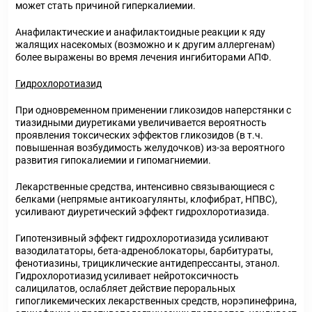
может стать причиной гиперкалиемии.
Анафилактические и анафилактоидные реакции к яду
жалящих насекомых (возможно и к другим аллергенам)
более выражены во время лечения ингибиторами АПФ.
Гидрохлоротиазид
При одновременном применении гликозидов наперстянки с
тиазидными диуретиками увеличивается вероятность
проявления токсических эффектов гликозидов (в т.ч.
повышенная возбудимость желудочков) из-за вероятного
развития гипокалиемии и гипомагниемии.
Лекарственные средства, интенсивно связывающиеся с
белками (непрямые антикоагулянты, клофибрат, НПВС),
усиливают диуретический эффект гидрохлоротиазида.
Гипотензивный эффект гидрохлоротиазида усиливают
вазодилататоры, бета-адреноблокаторы, барбитураты,
фенотиазины, трициклические антидепрессанты, этанол.
Гидрохлоротиазид усиливает нейротоксичность
салицилатов, ослабляет действие пероральных
гипогликемических лекарственных средств, норэпинефрина,