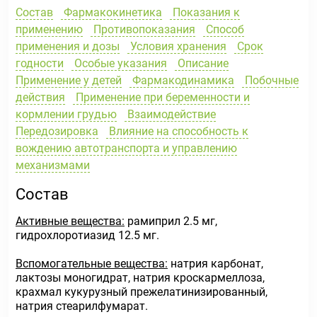
Состав
Фармакокинетика
Показания к
применению
Противопоказания
Способ
применения и дозы
Условия хранения
Срок
годности
Особые указания
Описание
Применение у детей
Фармакодинамика
Побочные
действия
Применение при беременности и
кормлении грудью
Взаимодействие
Передозировка
Влияние на способность к
вождению автотранспорта и управлению
механизмами
Состав
Активные вещества:
рамиприл 2.5 мг,
гидрохлоротиазид 12.5 мг.
Вспомогательные вещества:
натрия карбонат,
лактозы моногидрат, натрия кроскармеллоза,
крахмал кукурузный прежелатинизированный,
натрия стеарилфумарат.