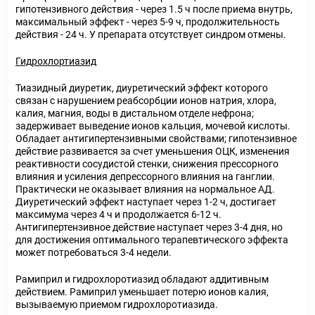
гипотензивного действия - через 1.5 ч после приема внутрь,
максимальный эффект - через 5-9 ч, продолжительность
действия - 24 ч. У препарата отсутствует синдром отмены.
Гидрохлортиазид
Тиазидный диуретик, диуретический эффект которого
связан с нарушением реабсорбции ионов натрия, хлора,
калия, магния, воды в дистальном отделе нефрона;
задерживает выведение ионов кальция, мочевой кислоты.
Обладает антигипертензивными свойствами; гипотензивное
действие развивается за счет уменьшения ОЦК, изменения
реактивности сосудистой стенки, снижения прессорного
влияния и усиления депрессорного влияния на ганглии.
Практически не оказывает влияния на нормальное АД.
Диуретический эффект наступает через 1-2 ч, достигает
максимума через 4 ч и продолжается 6-12 ч.
Антигипертензивное действие наступает через 3-4 дня, но
для достижения оптимального терапевтического эффекта
может потребоваться 3-4 недели.
Рамиприл и гидрохлоротиазид обладают аддитивным
действием. Рамиприл уменьшает потерю ионов калия,
вызываемую приемом гидрохлоротиазида.