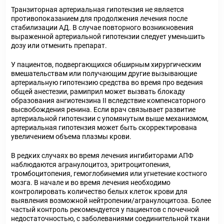
Транзиторная артериальная гипотензия не является
противопоказанием для продолжения лечения после
стабилизации АД. В случае повторного возникновения
выраженной артериальной гипотензии следует уменьшить
дозу или отменить препарат.
У пациентов, подвергающихся обширным хирургическим
вмешательствам или получающим другие вызывающие
артериальную гипотензию средства во время про ведения
общей анестезии, рамиприл может вызвать блокаду
образования ангиотензина II вследствие компенсаторного
высвобождения ренина. Если врач связывает развитие
артериальной гипотензии с упомянутым выше механизмом,
артериальная гипотензия может быть скорректирована
увеличением объема плазмы крови.
В редких случаях во время лечения ингибиторами АПФ
наблюдаются агранулоцитоз, эритроцитопения,
тромбоцитопения, гемоглобинемия или угнетение костного
мозга. В начале и во время лечения необходимо
контролировать количество белых клеток крови для
выявления возможной нейтропении/агранулоцитоза. Более
частый контроль рекомендуется у пациентов с почечной
недостаточностью, с заболеваниями соединительной ткани