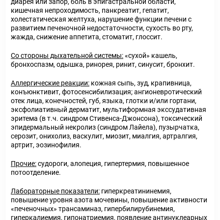
диарея или запор, боль в эпигастральной области,
кишечная непроходимость, панкреатит, гепатит,
холестатическая желтуха, нарушение функции печени с
развитием печеночной недостаточности, сухость во рту,
жажда, снижение аппетита, стоматит, глоссит.
Со стороны дыхательной системы:
«сухой» кашель,
бронхоспазм, одышка, ринорея, ринит, синусит, бронхит.
Аллергические реакции:
кожная сыпь, зуд, крапивница,
конъюнктивит, фотосенсибилизация; ангионевротический
отек лица, конечностей, губ, языка, глотки и/или гортани,
эксфолиативный дерматит, мультиформная экссудативная
эритема (в т.ч. синдром Стивенса-Джонсона), токсический
эпидермальный некролиз (синдром Лайела), пузырчатка,
серозит, онихолиз, васкулит, миозит, миалгия, артралгия,
артрит, эозинофилия.
Прочие:
судороги, алопеция, гипертермия, повышенное
потоотделение.
Лабораторные показатели:
гиперкреатининемия,
повышение уровня азота мочевины, повышение активности
«печеночных» трансаминаз, гипербилирубинемия,
гиперкалиемия, гипонатриемия, появление антинуклеарных