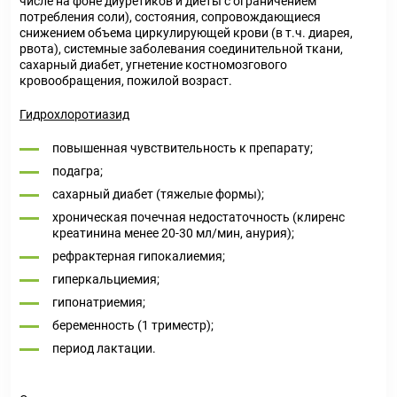
числе на фоне диуретиков и диеты с ограничением
потребления соли), состояния, сопровождающиеся
снижением объема циркулирующей крови (в т.ч. диарея,
рвота), системные заболевания соединительной ткани,
сахарный диабет, угнетение костномозгового
кровообращения, пожилой возраст.
Гидрохлоротиазид
повышенная чувствительность к препарату;
подагра;
сахарный диабет (тяжелые формы);
хроническая почечная недостаточность (клиренс
креатинина менее 20-30 мл/мин, анурия);
рефрактерная гипокалиемия;
гиперкальциемия;
гипонатриемия;
беременность (1 триместр);
период лактации.