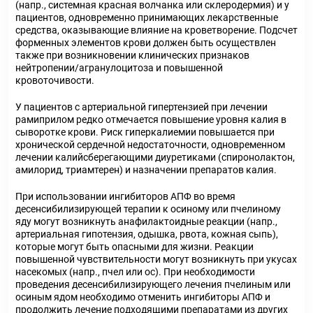
(напр., системная красная волчанка или склеродермия) и у
пациентов, одновременно принимающих лекарственные
средства, оказывающие влияние на кроветворение. Подсчет
форменных элементов крови должен быть осуществлен
также при возникновении клинических признаков
нейтропении/агранулоцитоза и повышенной
кровоточивости.
У пациентов с артериальной гипертензией при лечении
рамиприлом редко отмечается повышение уровня калия в
сыворотке крови. Риск гиперкалиемии повышается при
хронической сердечной недостаточности, одновременном
лечении калийсберегающими диуретиками (спиронолактон,
амилорид, триамтерен) и назначении препаратов калия.
При использовании ингибиторов АПФ во время
десенсибилизирующей терапии к осиному или пчелиному
яду могут возникнуть анафилактоидные реакции (напр.,
артериальная гипотензия, одышка, рвота, кожная сыпь),
которые могут быть опасными для жизни. Реакции
повышенной чувствительности могут возникнуть при укусах
насекомых (напр., пчел или ос). При необходимости
проведения десенсибилизирующего лечения пчелиным или
осиным ядом необходимо отменить ингибиторы АПФ и
продолжить лечение подходящими препаратами из других