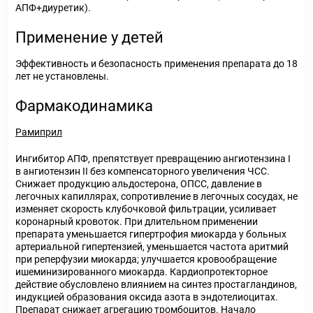
АПФ+диуретик).
Применение у детей
Эффективность и безопасность применения препарата до 18
лет не установлены.
Фармакодинамика
Рамиприл
Ингибитор АПФ, препятствует превращению ангиотензина I
в ангиотензин II без компенсаторного увеличения ЧСС.
Снижает продукцию альдостерона, ОПСС, давление в
легочных капиллярах, сопротивление в легочных сосудах, не
изменяет скорость клубочковой фильтрации, усиливает
коронарный кровоток. При длительном применении
препарата уменьшается гипертрофия миокарда у больных
артериальной гипертензией, уменьшается частота аритмий
при реперфузии миокарда; улучшается кровообращение
ишеминизированного миокарда. Кардиопротекторное
действие обусловлено влиянием на синтез простагландинов,
индукцией образования оксида азота в эндотелиоцитах.
Препарат снижает агрегацию тромбоцитов. Начало