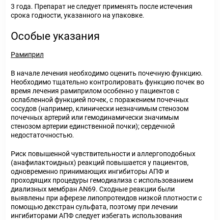
3 года. Препарат не следует применять после истечения
срока годности, указанного на упаковке.
Особые указания
Рамиприл
В начале лечения необходимо оценить почечную функцию.
Необходимо тщательно контролировать функцию почек во
время лечения рамиприлом особенно у пациентов с
ослабленной функцией почек, с поражением почечных
сосудов (например, клинически незначимым стенозом
почечных артерий или гемодинамически значимым
стенозом артерии единственной почки); сердечной
недостаточностью.
Риск повышенной чувствительности и аллергоподобных
(анафилактоидных) реакций повышается у пациентов,
одновременно принимающих ингибиторы АПФ и
проходящих процедуры гемодиализа с использованием
диализных мембран AN69. Сходные реакции были
выявлены при аферезе липопротеидов низкой плотности с
помощью декстран сульфата, поэтому при лечении
ингибиторами АПФ следует избегать использования