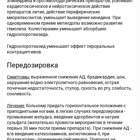
эпинефрина и противоподагрических препаратов, усиливает
кардиотоксическое и нейротоксическое действие
препаратов лития, действие периферических
миорелаксантов, уменьшает выведение хинидина. При
одновременном приеме метилдопы возможно развитие
гемолиза. Колестирамин уменьшает абсорбцию
гидрохлоротиазида.
Гидрохлоротиазид уменьшает эффект пероральных
контрацептивов.
Передозировка
Симптомы:
выраженное снижение АД, брадикардия, шок,
нарушение водно-электролитного равновесия, острая
почечная недостаточность, ступор, сухость во рту, слабость,
сонливость.
Лечение:
больному придать горизонтальное положение с
приподнятыми ногами, в легких случаях передозировки -
промывание желудка, введение адсорбентов и натрия
сульфата (желательно провести мероприятия в течение
первых 30 мин после приема препарата). При снижении АД -
в/в введение катехоламинов, ангиотензина II; при
брадикардии - применение пейсмекера. Препарат не