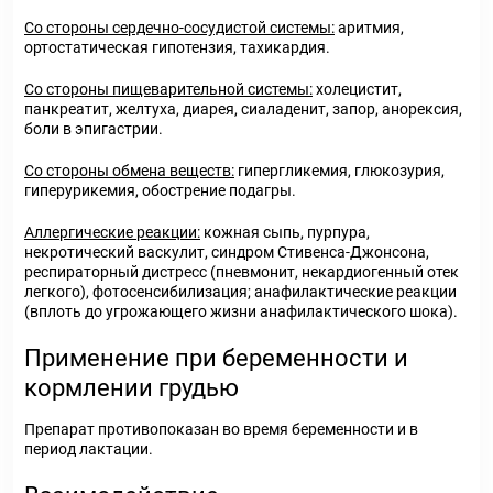
Со стороны сердечно-сосудистой системы:
аритмия,
ортостатическая гипотензия, тахикардия.
Со стороны пищеварительной системы:
холецистит,
панкреатит, желтуха, диарея, сиаладенит, запор, анорексия,
боли в эпигастрии.
Со стороны обмена веществ:
гипергликемия, глюкозурия,
гиперурикемия, обострение подагры.
Аллергические реакции:
кожная сыпь, пурпура,
некротический васкулит, синдром Стивенса-Джонсона,
респираторный дистресс (пневмонит, некардиогенный отек
легкого), фотосенсибилизация; анафилактические реакции
(вплоть до угрожающего жизни анафилактического шока).
Применение при беременности и
кормлении грудью
Препарат противопоказан во время беременности и в
период лактации.