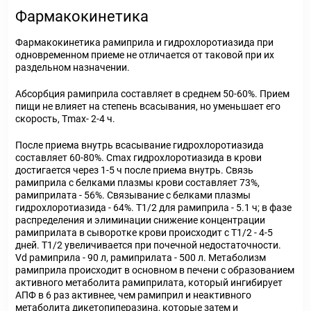
Фармакокинетика
Фармакокинетика рамиприла и гидрохлоротиазида при
одновременном приеме не отличается от таковой при их
раздельном назначении.
Абсорбция рамиприла составляет в среднем 50-60%. Прием
пищи не влияет на степень всасывания, но уменьшает его
скорость, Т
mах
- 2-4 ч.
После приема внутрь всасывание гидрохлоротиазида
составляет 60-80%. C
max
гидрохлоротиазида в крови
достигается через 1-5 ч после приема внутрь. Связь
рамиприла с белками плазмы крови составляет 73%,
рамиприлата - 56%. Связывание с белками плазмы
гидрохлоротиазида - 64%. Т
1/2
для рамиприла - 5.1 ч; в фазе
распределения и элиминации снижение концентрации
рамиприлата в сыворотке крови происходит с T
1/2
- 4-5
дней. Т
1/2
увеличивается при почечной недостаточности.
V
d
рамиприла - 90 л, рамиприлата - 500 л. Метаболизм
рамиприла происходит в основном в печени с образованием
активного метаболита рамиприлата, который ингибирует
АПФ в 6 раз активнее, чем рамиприл и неактивного
метаболита дикетопиперазина, которые затем и