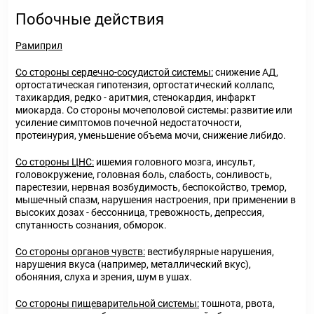
Побочные действия
Рамиприл
Со стороны сердечно-сосудистой системы:
снижение АД,
ортостатическая гипотензия, ортостатический коллапс,
тахикардия, редко - аритмия, стенокардия, инфаркт
миокарда. Со стороны мочеполовой системы: развитие или
усиление симптомов почечной недостаточности,
протеинурия, уменьшение объема мочи, снижение либидо.
Со стороны ЦНС:
ишемия головного мозга, инсульт,
головокружение, головная боль, слабость, сонливость,
парестезии, нервная возбудимость, беспокойство, тремор,
мышечный спазм, нарушения настроения, при применении в
высоких дозах - бессонница, тревожность, депрессия,
спутанность сознания, обморок.
Со стороны органов чувств:
вестибулярные нарушения,
нарушения вкуса (например, металлический вкус),
обоняния, слуха и зрения, шум в ушах.
Со стороны пищеварительной системы:
тошнота, рвота,