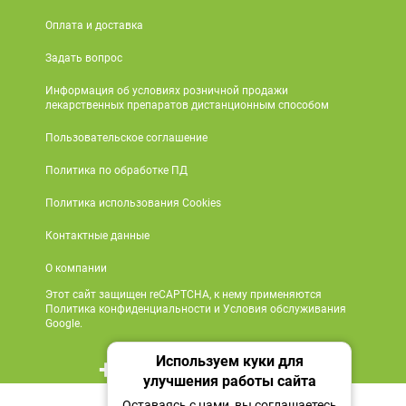
Оплата и доставка
Задать вопрос
Информация об условиях розничной продажи
лекарственных препаратов дистанционным способом
Пользовательское соглашение
Политика по обработке ПД
Политика использования Cookies
Контактные данные
О компании
Этот сайт защищен reCAPTCHA, к нему применяются
Политика конфиденциальности и Условия обслуживания
Google.
Используем куки для
+7 495 419 18 18
улучшения работы сайта
1 016 ₽
Мы в социальных сетях
Оставаясь с нами, вы соглашаетесь