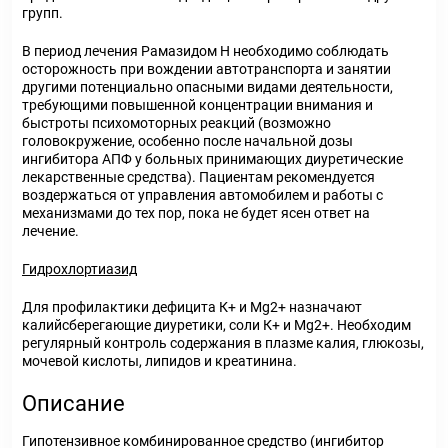
групп.
В период лечения Рамазидом Н необходимо соблюдать
осторожность при вождении автотранспорта и занятии
другими потенциально опасными видами деятельности,
требующими повышенной концентрации внимания и
быстроты психомоторных реакций (возможно
головокружение, особенно после начальной дозы
ингибитора АПФ у больных принимающих диуретические
лекарственные средства). Пациентам рекомендуется
воздержаться от управления автомобилем и работы с
механизмами до тех пор, пока не будет ясен ответ на
лечение.
Гидрохлортиазид
Для профилактики дефицита К+ и Mg2+ назначают
калийсберегающие диуретики, соли К+ и Mg2+. Необходим
регулярный контроль содержания в плазме калия, глюкозы,
мочевой кислоты, липидов и креатинина.
Описание
Гипотензивное комбинированное средство (ингибитор