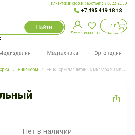
Клиентский сервис работает с 8.00 до 22.00
+7 495 419 18 18
0 ₽
Найти
Профиль
Избранное
Корзина
R
Избранное
(
0
)
Медизделия
Медтехника
Ортопедия
Войти
морка
Ринонорм
Ринонорм для детей 35 мкг/доз 20 мл спрей назальный
БАД
Медицинская техника (приборы)
альный
Наборы
Упаковка
Нет в наличии