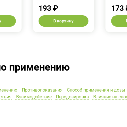
193 ₽
173 
у
В корзину
по применению
менению
Противопоказания
Способ применения и дозы
ствия
Взаимодействие
Передозировка
Влияние на спо