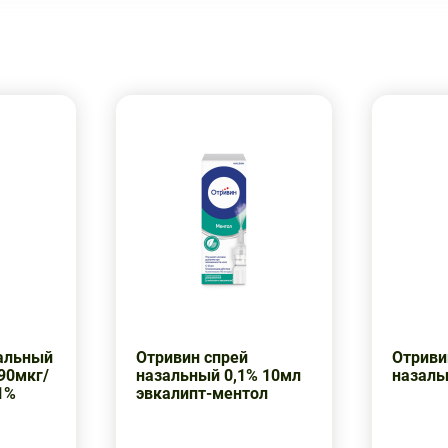
зальный
Отривин спрей
Отриви
90мкг/
назальный 0,1% 10мл
назаль
1%
эвкалипт-ментол