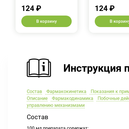
124 ₽
124 ₽
В корзину
В корзин
Инструкция 
Состав
Фармакокинетика
Показания к при
Описание
Фармакодинамика
Побочные дей
управлению механизмами
Состав
100 мл препарата содержат: