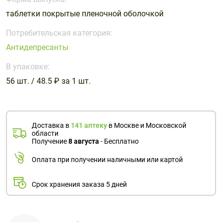
Поливитаминные
При
и гриппе
таблетки покрытые пленочной оболочкой
комплексы
простуде
Противоаллергические
Противовоспалительные
Пробиотики
Сахарный
препараты
препараты
Потребительская категория:
диабет
Антидепресанты
Противогрибковые
Противоопухолевые
Тонизирующие
Фиточай/
препараты
препараты
В упаковке:
чай
Противопаразитарные
Растительные
56 шт. / 48.5 ₽ за 1 шт.
препараты
препараты
Сердечно-
Система
сосудистые
обмена
Доставка в
141 аптеку
в Москве и Московской
препараты
веществ
области
Получение
8 августа
- Бесплатно
Средства
Стоматологические
от
препараты
Оплата при получении наличными или картой
алкоголизма
и курения
Срок хранения заказа 5 дней