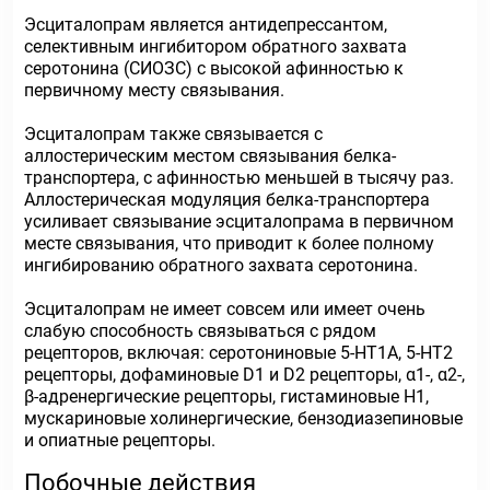
Эсциталопрам является антидепрессантом,
селективным ингибитором обратного захвата
серотонина (СИОЗС) с высокой афинностью к
первичному месту связывания.
Эсциталопрам также связывается с
аллостерическим местом связывания белка-
транспортера, с афинностью меньшей в тысячу раз.
Аллостерическая модуляция белка-транспортера
усиливает связывание эсциталопрама в первичном
месте связывания, что приводит к более полному
ингибированию обратного захвата серотонина.
Эсциталопрам не имеет совсем или имеет очень
слабую способность связываться с рядом
рецепторов, включая: серотониновые 5-НТ1А, 5-НТ2
рецепторы, дофаминовые D1 и D2 рецепторы, α1-, α2-,
β-адренергические рецепторы, гистаминовые Н1,
мускариновые холинергические, бензодиазепиновые
и опиатные рецепторы.
Побочные действия