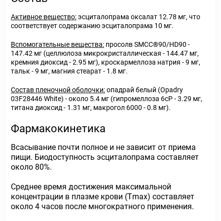
Активное вещество:
эсциталопрама оксалат 12.78 мг, что
соответствует содержанию эсциталопрама 10 мг.
Вспомогательные вещества:
просолв SMCC®90/HD90 -
147.42 мг (целлюлоза микрокристаллическая - 144.47 мг,
кремния диоксид - 2.95 мг), кроскармеллоза натрия - 9 мг,
тальк - 9 мг, магния стеарат - 1.8 мг.
Состав пленочной оболочки:
опадрай белый (Opadry
03F28446 White) - около 5.4 мг (гипромеллоза 6cP - 3.29 мг,
титана диоксид - 1.31 мг, макрогол 6000 - 0.8 мг).
Фармакокинетика
Всасывание почти полное и не зависит от приема
пищи. Биодоступность эсциталопрама составляет
около 80%.
Среднее время достижения максимальной
концентрации в плазме крови (Тmax) составляет
около 4 часов после многократного применения.