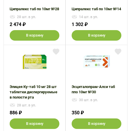
Ципралекс таб по 10мг №28
Ципралекс таб по 10мг №14
28 шт. в уп.
14 шт. в уп.
2 474 ₽
1 302 ₽
В корзину
В корзину
Элицея Ку-таб 10 мг 28 шт
Эсциталопрам-Алси таб
таблетки диспергируемые
ппо 10мг №30
в полости рта
30 шт. в уп.
28 шт. в уп.
886 ₽
350 ₽
В корзину
В корзину