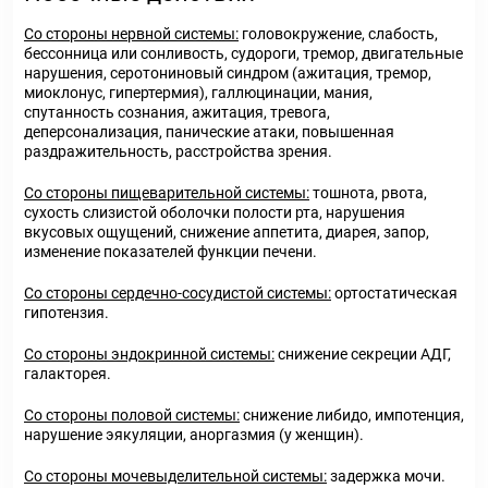
Со стороны нервной системы:
головокружение, слабость,
бессонница или сонливость, судороги, тремор, двигательные
нарушения, серотониновый синдром (ажитация, тремор,
миоклонус, гипертермия), галлюцинации, мания,
спутанность сознания, ажитация, тревога,
деперсонализация, панические атаки, повышенная
раздражительность, расстройства зрения.
Со стороны пищеварительной системы:
тошнота, рвота,
сухость слизистой оболочки полости рта, нарушения
вкусовых ощущений, снижение аппетита, диарея, запор,
изменение показателей функции печени.
Со стороны сердечно-сосудистой системы:
ортостатическая
гипотензия.
Со стороны эндокринной системы:
снижение секреции АДГ,
галакторея.
Со стороны половой системы:
снижение либидо, импотенция,
нарушение эякуляции, аноргазмия (у женщин).
Со стороны мочевыделительной системы:
задержка мочи.