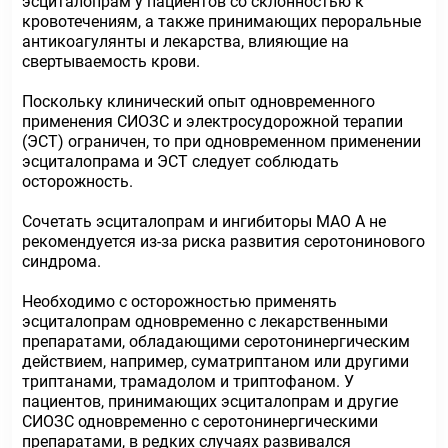
эсциталопрам у пациентов со склонностью к
кровотечениям, а также принимающих пероральные
антикоагулянты и лекарства, влияющие на
свертываемость крови.
Поскольку клинический опыт одновременного
применения СИОЗС и электросудорожной терапии
(ЭСТ) ограничен, то при одновременном применении
эсциталопрама и ЭСТ следует соблюдать
осторожность.
Сочетать эсциталопрам и ингибиторы МАО А не
рекомендуется из-за риска развития серотонинового
синдрома.
Необходимо с осторожностью применять
эсциталопрам одновременно с лекарственными
препаратами, обладающими серотонинергическим
действием, например, суматриптаном или другими
триптанами, трамадолом и триптофаном. У
пациентов, принимающих эсциталопрам и другие
СИОЗС одновременно с серотонинергическими
препаратами, в редких случаях развивался