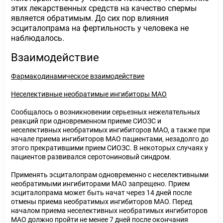
этих лекарственных средств на качество спермы
является обратимым. До сих пор влияния
эсциталопрама на фертильность у человека не
наблюдалось.
Взаимодействие
Фармакодинамическое взаимодействие
Неселективные необратимые ингибиторы МАО
Сообщалось о возникновении серьезных нежелательных
реакций при одновременном приеме СИОЗС и
неселективных необратимых ингибиторов МАО, а также при
начале приема ингибиторов МАО пациентами, незадолго до
этого прекратившими прием СИОЗС. В некоторых случаях у
пациентов развивался серотониновый синдром.
Применять эсциталопрам одновременно с неселективными
необратимыми ингибиторами МАО запрещено. Прием
эсциталопрама может быть начат через 14 дней после
отмены приема необратимых ингибиторов МАО. Перед
началом приема неселективных необратимых ингибиторов
МАО должно пройти не менее 7 дней после окончания