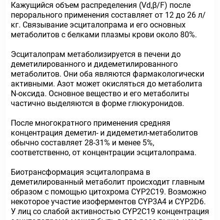
Кажущийся объем распределения (Vd,β/F) после
перорального применения составляет от 12 до 26 л/
кг. Связывание эсциталопрама и его основных
метаболитов с белками плазмы крови около 80%.
Эсциталопрам метаболизируется в печени до
деметилированного и дидеметилированного
метаболитов. Они оба являются фармакологически
активными. Азот может окисляться до метаболита
N-оксида. Основное вещество и его метаболиты
частично выделяются в форме глюкуронидов.
После многократного применения средняя
концентрация деметил- и дидеметил-метаболитов
обычно составляет 28-31% и менее 5%,
соответственно, от концентрации эсциталопрама.
Биотрансформация эсциталопрама в
деметилированный метаболит происходит главным
образом с помощью цитохрома CYP2C19. Возможно
некоторое участие изоферментов CYP3A4 и CYP2D6.
У лиц со слабой активностью CYP2C19 концентрация