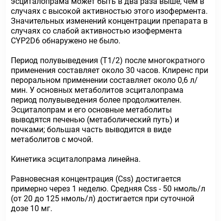
эсциталопрама может быть в два раза выше, чем в
случаях с высокой активностью этого изофермента.
Значительных изменений концентрации препарата в
случаях со слабой активностью изофермента
CYP2D6 обнаружено не было.
Период полувыведения (Т1/2) после многократного
применения составляет около 30 часов. Клиренс при
пероральном применении составляет около 0,6 л/
мин. У основных метаболитов эсциталопрама
период полувыведения более продолжителен.
Эсциталопрам и его основные метаболиты
выводятся печенью (метаболический путь) и
почками; большая часть выводится в виде
метаболитов с мочой.
Кинетика эсциталопрама линейна.
Равновесная концентрация (Css) достигается
примерно через 1 неделю. Средняя Css - 50 нмоль/л
(от 20 до 125 нмоль/л) достигается при суточной
дозе 10 мг.