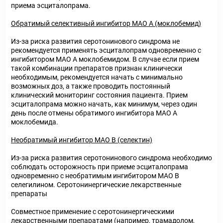
приема эсциталопрама.
Обратимый селективный ингибитор МАО А (моклобемид)
Из-за риска развития серотонинового синдрома не
рекомендуется применять эсциталопрам одновременно с
ингибитором МАО А моклобемидом. В случае если прием
такой комбинации препаратов признан клинически
необходимым, рекомендуется начать с минимально
возможных доз, а также проводить постоянный
клинический мониторинг состояния пациента. Прием
эсциталопрама можно начать, как минимум, через один
день после отмены обратимого ингибитора МАО А
моклобемида.
Необратимый ингибитор МАО В (селектин)
Из-за риска развития серотонинового синдрома необходимо
соблюдать осторожность при приеме эсциталопрама
одновременно с необратимым ингибитором МАО В
селегилином. Серотонинергические лекарственные
препараты
Совместное применение с серотонинергическими
лекарственными препаратами (например, трамадолом,