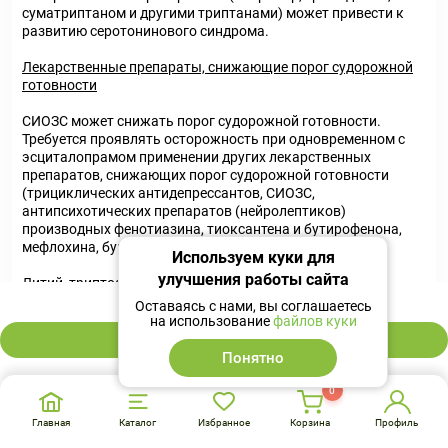
суматриптаном и другими триптанами) может привести к
развитию серотонинового синдрома.
Лекарственные препараты, снижающие порог судорожной
готовности
СИОЗС может снижать порог судорожной готовности.
Требуется проявлять осторожность при одновременном с
эсциталопрамом применении других лекарственных
препаратов, снижающих порог судорожной готовности
(трициклических антидепрессантов, СИОЗС,
антипсихотических препаратов (нейролептиков)
производных фенотиазина, тиоксантена и бутирофенона,
мефлохина, бупропиона и трамадола).
Используем куки для
улучшения работы сайта
Литий, триптофан
2 716 ₽
Оставаясь с нами, вы соглашаетесь
Поскольку зарегистрированы случаи усиления действия при
на использование
файлов куки
одновременном применении СИОЗС и лития или триптофана,
В корзину
рекомендуется проявлять осторожность при
Понятно
одновременном применении эсциталопрама с этими
препаратами.
0
Главная
Каталог
Избранное
Корзина
Профиль
Зверобой продырявленный