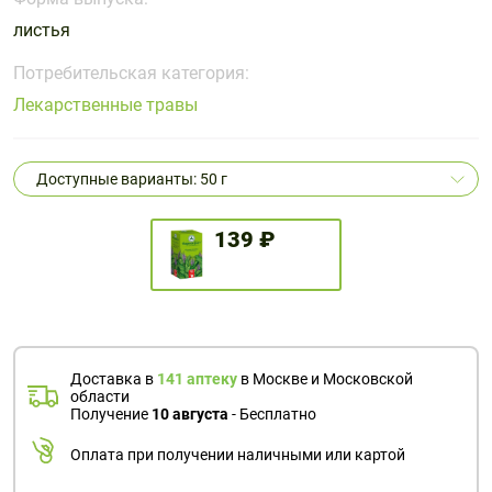
Поливитаминные
При
и гриппе
листья
комплексы
простуде
Противоаллергические
Противовоспалительные
Пробиотики
Сахарный
препараты
препараты
Потребительская категория:
диабет
Лекарственные травы
Противогрибковые
Противоопухолевые
Тонизирующие
Фиточай/
препараты
препараты
чай
Противопаразитарные
Растительные
Доступные варианты: 50 г
препараты
препараты
Сердечно-
Система
139 ₽
сосудистые
обмена
препараты
веществ
Средства
Стоматологические
от
препараты
алкоголизма
Доставка в
141 аптеку
в Москве и Московской
и курения
области
Получение
10 августа
- Бесплатно
Оплата при получении наличными или картой