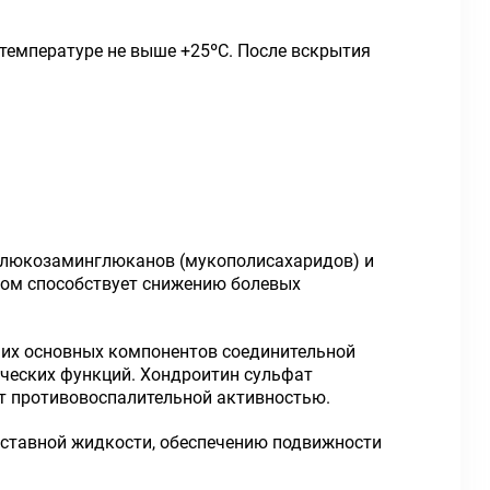
 температуре не выше +25ºС. После вскрытия
 глюкозаминглюканов (мукополисахаридов) и
ном способствует снижению болевых
их основных компонентов соединительной
ических функций. Хондроитин сульфат
ет противовоспалительной активностью.
ставной жидкости, обеспечению подвижности