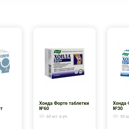
Хонда Форте таблетки
Хонда 
шт
№60
№30
60 шт. в уп.
30 шт