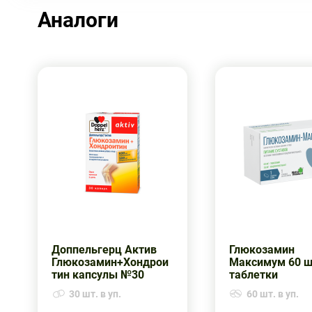
Аналоги
Доппельгерц Актив
Глюкозамин
Глюкозамин+Хондрои
Максимум 60 
тин капсулы №30
таблетки
30 шт. в уп.
60 шт. в уп.