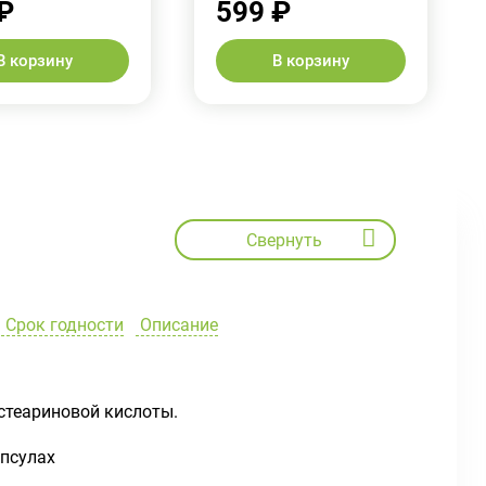
₽
599 ₽
В корзину
В корзину
Свернуть
Срок годности
Описание
стеариновой кислоты.
апсулах