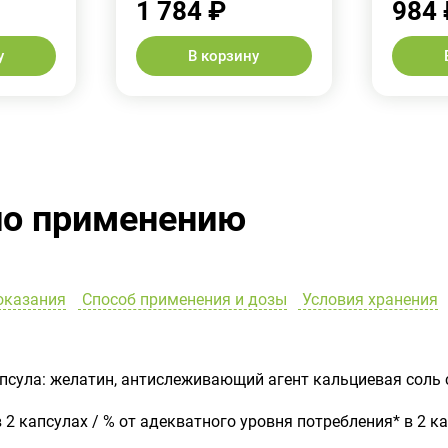
1 784 ₽
984 
у
В корзину
по применению
оказания
Способ применения и дозы
Условия хранения
псула: желатин, антислеживающий агент кальциевая соль 
2 капсулах / % от адекватного уровня потребления* в 2 к