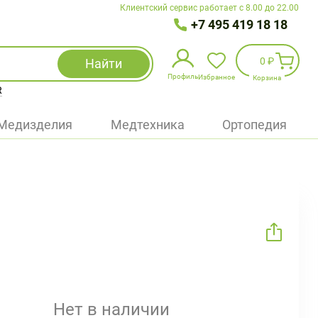
Клиентский сервис работает с 8.00 до 22.00
+7 495 419 18 18
0 ₽
Найти
Профиль
Избранное
Корзина
R
Избранное
(
0
)
Медизделия
Медтехника
Ортопедия
Войти
БАД
Медицинская техника (приборы)
Наборы
Упаковка
Нет в наличии