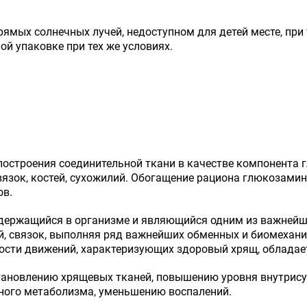
ямых солнечных лучей, недоступном для детей месте, при
ой упаковке при тех же условиях.
построения соединительной ткани в качестве компонента
вязок, костей, сухожилий. Обогащение рациона глюкозами
ов.
держащийся в организме и являющийся одним из важнейш
лий, связок, выполняя ряд важнейших обменных и биомехан
вности движений, характеризующих здоровый хрящ, облада
тановлению хрящевых тканей, повышению уровня внутрису
ного метаболизма, уменьшению воспалений.