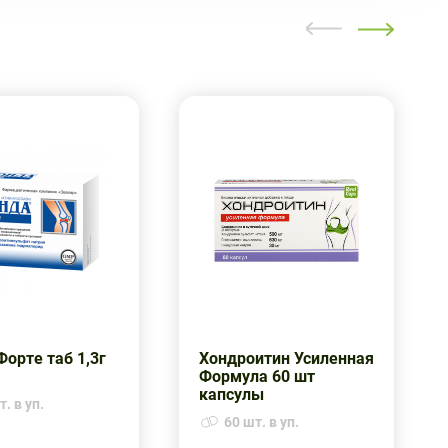
Форте таб 1,3г
Хондроитин Усиленная
Формула 60 шт
капсулы
. в уп.
60 шт. в уп.