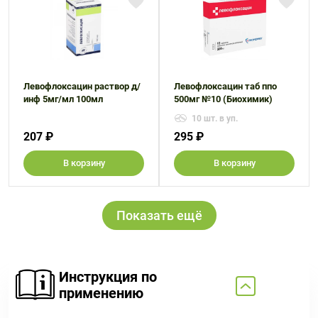
Левофлоксацин раствор д/
Левофлоксацин таб ппо
инф 5мг/мл 100мл
500мг №10 (Биохимик)
10 шт. в уп.
207 ₽
295 ₽
В корзину
В корзину
Показать ещё
Инструкция по
применению