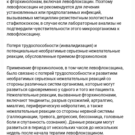
к фторхинолонам, включая левофлоксацин. Поэтому
левофлоксацин не рекомендуется для лечения
установленных или предполагаемых инфекций,
вызываемых метициллин-резистентным золотистым
стафилококком, в случае если лабораторные анализы не
подтвердили чувствительности этого микроорганизма к
левофлоксацину.
Потеря трудоспособности (инвалидизация) и
потенциальные необратимые серьезные нежелательные
реакции, обусловленные приемом фторхинолонов
Применение фторхинолонов, в том числе левофлоксацина,
было связано с потерей трудоспособности и развитием
необратимых серьезных нежелательных реакций со
стороны различных систем организма, которые могут
развиться одновременно у одного и того же пациента.
Нежелательные реакции, вызванные фторхинолонами,
включают тендиниты, разрыв сухожилий, артралгию,
миалгию, периферическую нейропатию, а также
нежелательные реакции со стороны нервной системы
(галлюцинации, тревога, депрессия, бессонница, головные
боли и спутанность сознания). Данные реакции могут
развиться в период от нескольких часов до нескольких
недель после начала терапии левофлоксацином.