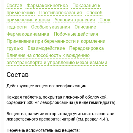
Состав
Фармакокинетика
Показания к
применению
Противопоказания
Способ
применения и дозы
Условия хранения
Срок
годности
Особые указания
Описание
Фармакодинамика
Побочные действия
Применение при беременности и кормлении
грудью
Взаимодействие
Передозировка
Влияние на способность к вождению
автотранспорта и управлению механизмами
Состав
Действующее вещество: левофлоксацин.
Каждая таблетка, покрытая пленочной оболочкой,
содержит 500 мг левофлоксацина (в виде гемигидрата).
Вещества, наличие которых надо учитывать в составе
лекарственного препарата: натрий (см. раздел 4.4.).
Перечень вспомогательных веществ: