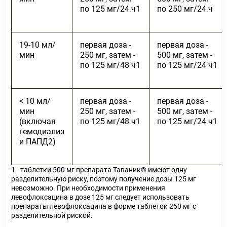
по 125 мг/24 ч
1
по 250 мг/24 ч
19-10 мл/
первая доза -
первая доза -
мин
250 мг, затем -
500 мг, затем -
по 125 мг/48 ч
1
по 125 мг/24 ч
1
< 10 мл/
первая доза -
первая доза -
мин
250 мг, затем -
500 мг, затем -
(включая
по 125 мг/48 ч
1
по 125 мг/24 ч
1
гемодиализ
и ПАПД
2
)
1 - таблетки 500 мг препарата Таваник® имеют одну
разделительную риску, поэтому получение дозы 125 мг
невозможно. При необходимости применения
левофлоксацина в дозе 125 мг следует использовать
препараты левофлоксацина в форме таблеток 250 мг с
разделительной риской.