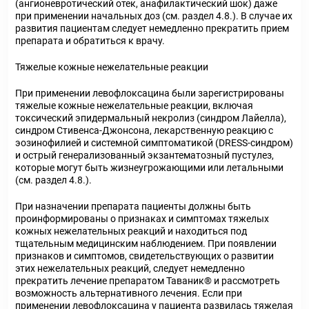
(ангионевротический отек, анафилактический шок) даже
при применении начальных доз (см. раздел 4.8.). В случае их
развития пациентам следует немедленно прекратить прием
препарата и обратиться к врачу.
Тяжелые кожные нежелательные реакции
При применении левофлоксацина были зарегистрированы
тяжелые кожные нежелательные реакции, включая
токсический эпидермальный некролиз (синдром Лайелла),
синдром Стивенса-Джонсона, лекарственную реакцию с
эозинофилией и системной симптоматикой (DRESS-синдром)
и острый генерализованный экзантематозный пустулез,
которые могут быть жизнеугрожающими или летальными
(см. раздел 4.8.).
При назначении препарата пациенты должны быть
проинформированы о признаках и симптомах тяжелых
кожных нежелательных реакций и находиться под
тщательным медицинским наблюдением. При появлении
признаков и симптомов, свидетельствующих о развитии
этих нежелательных реакций, следует немедленно
прекратить лечение препаратом Таваник® и рассмотреть
возможность альтернативного лечения. Если при
применении левофлоксацина у пациента развилась тяжелая