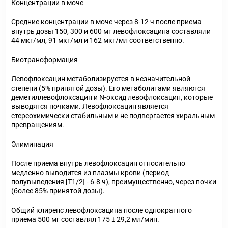
Концентрации в моче
Средние концентрации в моче через 8-12 ч после приема
внутрь дозы 150, 300 и 600 мг левофлоксацина составляли
44 мкг/мл, 91 мкг/мл и 162 мкг/мл соответственно.
Биотрансформация
Левофлоксацин метаболизируется в незначительной
степени (5% принятой дозы). Его метаболитами являются
деметиллевофлоксацин и N-оксид левофлоксацин, которые
выводятся почками. Левофлоксацин является
стереохимически стабильным и не подвергается хиральным
превращениям.
Элиминация
После приема внутрь левофлоксацин относительно
медленно выводится из плазмы крови (период
полувыведения [Т1/2] - 6-8 ч), преимущественно, через почки
(более 85% принятой дозы).
Общий клиренс левофлоксацина после однократного
приема 500 мг составлял 175 ± 29,2 мл/мин.