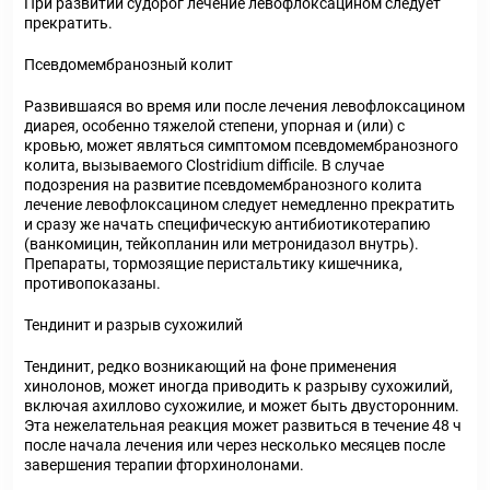
При развитии судорог лечение левофлоксацином следует
прекратить.
Псевдомембранозный колит
Развившаяся во время или после лечения левофлоксацином
диарея, особенно тяжелой степени, упорная и (или) с
кровью, может являться симптомом псевдомембранозного
колита, вызываемого Clostridium difficile. В случае
подозрения на развитие псевдомембранозного колита
лечение левофлоксацином следует немедленно прекратить
и сразу же начать специфическую антибиотикотерапию
(ванкомицин, тейкопланин или метронидазол внутрь).
Препараты, тормозящие перистальтику кишечника,
противопоказаны.
Тендинит и разрыв сухожилий
Тендинит, редко возникающий на фоне применения
хинолонов, может иногда приводить к разрыву сухожилий,
включая ахиллово сухожилие, и может быть двусторонним.
Эта нежелательная реакция может развиться в течение 48 ч
после начала лечения или через несколько месяцев после
завершения терапии фторхинолонами.