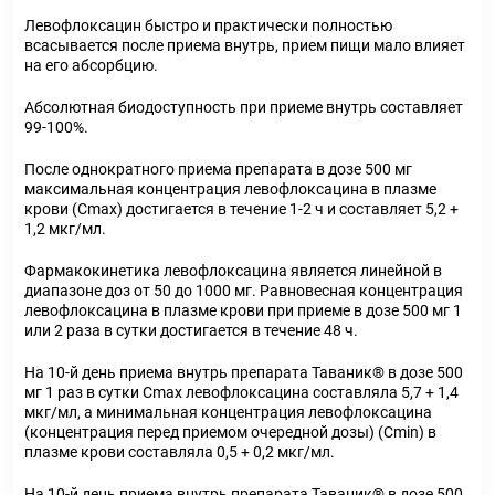
Левофлоксацин быстро и практически полностью
всасывается после приема внутрь, прием пищи мало влияет
на его абсорбцию.
Абсолютная биодоступность при приеме внутрь составляет
99-100%.
После однократного приема препарата в дозе 500 мг
максимальная концентрация левофлоксацина в плазме
крови (Сmах) достигается в течение 1-2 ч и составляет 5,2 +
1,2 мкг/мл.
Фармакокинетика левофлоксацина является линейной в
диапазоне доз от 50 до 1000 мг. Равновесная концентрация
левофлоксацина в плазме крови при приеме в дозе 500 мг 1
или 2 раза в сутки достигается в течение 48 ч.
На 10-й день приема внутрь препарата Таваник® в дозе 500
мг 1 раз в сутки Сmах левофлоксацина составляла 5,7 + 1,4
мкг/мл, а минимальная концентрация левофлоксацина
(концентрация перед приемом очередной дозы) (Cmin) в
плазме крови составляла 0,5 + 0,2 мкг/мл.
На 10-й день приема внутрь препарата Таваник® в дозе 500