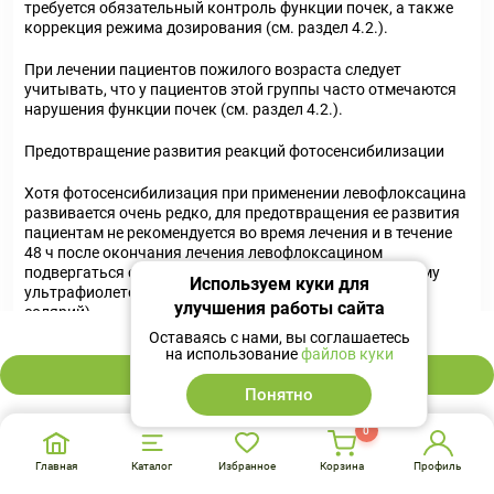
требуется обязательный контроль функции почек, а также
коррекция режима дозирования (см. раздел 4.2.).
При лечении пациентов пожилого возраста следует
учитывать, что у пациентов этой группы часто отмечаются
нарушения функции почек (см. раздел 4.2.).
Предотвращение развития реакций фотосенсибилизации
Хотя фотосенсибилизация при применении левофлоксацина
развивается очень редко, для предотвращения ее развития
пациентам не рекомендуется во время лечения и в течение
48 ч после окончания лечения левофлоксацином
подвергаться сильному солнечному или искусственному
Используем куки для
ультрафиолетовому облучению (например, посещать
улучшения работы сайта
солярий).
628 ₽
Оставаясь с нами, вы соглашаетесь
Суперинфекция
на использование
файлов куки
В корзину
Понятно
Как и при применении других антибиотиков, применение
левофлоксацина, особенно в течение длительного времени,
0
может приводить к усиленному размножению резистентных
к нему микроорганизмов (бактерий и грибов), что может
Главная
Каталог
Избранное
Корзина
Профиль
вызывать изменения нормальной микрофлоры человека. В