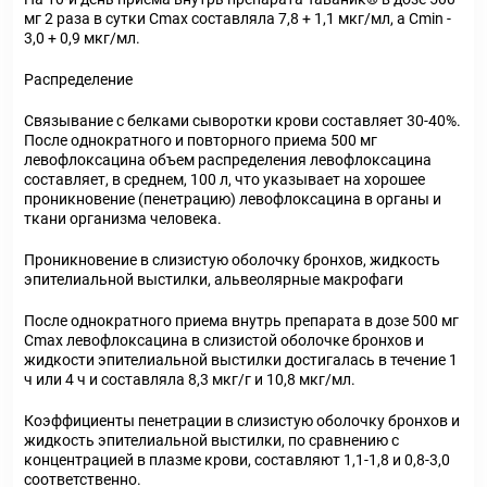
мг 2 раза в сутки Сmax составляла 7,8 + 1,1 мкг/мл, а Cmin -
3,0 + 0,9 мкг/мл.
Распределение
Связывание с белками сыворотки крови составляет 30-40%.
После однократного и повторного приема 500 мг
левофлоксацина объем распределения левофлоксацина
составляет, в среднем, 100 л, что указывает на хорошее
проникновение (пенетрацию) левофлоксацина в органы и
ткани организма человека.
Проникновение в слизистую оболочку бронхов, жидкость
эпителиальной выстилки, альвеолярные макрофаги
После однократного приема внутрь препарата в дозе 500 мг
Сmах левофлоксацина в слизистой оболочке бронхов и
жидкости эпителиальной выстилки достигалась в течение 1
ч или 4 ч и составляла 8,3 мкг/г и 10,8 мкг/мл.
Коэффициенты пенетрации в слизистую оболочку бронхов и
жидкость эпителиальной выстилки, по сравнению с
концентрацией в плазме крови, составляют 1,1-1,8 и 0,8-3,0
соответственно.