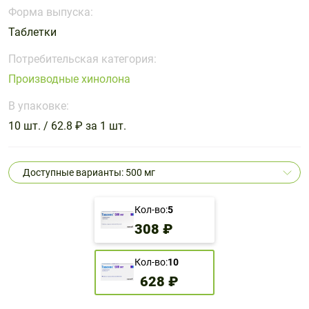
Поливитаминные
При
и гриппе
Форма выпуска:
комплексы
простуде
Противоаллергические
Противовоспалительные
Таблетки
Пробиотики
Сахарный
препараты
препараты
диабет
Потребительская категория:
Противогрибковые
Противоопухолевые
Производные хинолона
Тонизирующие
Фиточай/
препараты
препараты
чай
В упаковке:
Противопаразитарные
Растительные
препараты
препараты
10 шт. / 62.8 ₽ за 1 шт.
Сердечно-
Система
сосудистые
обмена
Доступные варианты: 500 мг
препараты
веществ
Средства
Стоматологические
Кол-во:
5
от
препараты
308 ₽
алкоголизма
и курения
Кол-во:
10
628 ₽