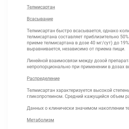
Телмисартан
Всасывание
Телмисартан быстро всасывается, однако кол
телмисартана составляет приблизительно 50%.
приеме телмисартана в дозе 40 мг/сут) до 19%
выравнивается, независимо от приема пищи.
Линейной взаимосвязи между дозой препарата
непропорционально при применении в дозах в
Распределение
Телмисартан характеризуется высокой степен
гликопротеином. Средний кажущийся объем ра
Данных о клинически значимом накоплении те
Метаболизм