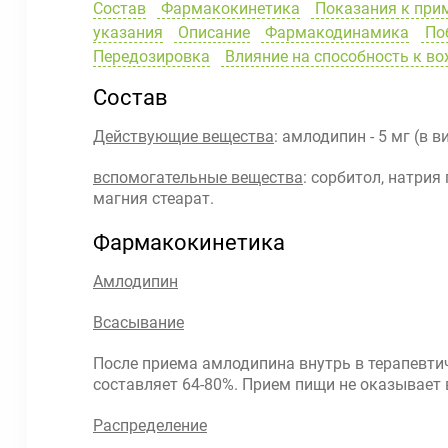
Состав
Фармакокинетика
Показания к при
указания
Описание
Фармакодинамика
Поб
Передозировка
Влияние на способность к в
Состав
Действующие вещества
: амлодипин - 5 мг (в в
вспомогательные вещества
: сорбитол, натри
магния стеарат.
Фармакокинетика
Амлодипин
Всасывание
После приема амлодипина внутрь в терапевтич
составляет 64-80%. Прием пищи не оказывает
Распределение