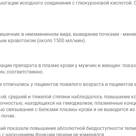
ъюгации исходного соединения с глюкуроновой кислотой.
 кишечник в неизмененном виде, выведение почками - мен
ным кровотоком (около 1500 мл/мин).
ации препарата в плазме крови у мужчин и женщин: пока
ин, соответственно.
отличались у пациентов пожилого возраста и пациентов в
кой, средней и тяжелой степени наблюдалось повышение ко
аточностью, находящихся на гемодиализе, плазменные конц
ью связывания с белками плазмы крови и не выводится из
 почек.
й показали повышение абсолютной биодоступности телмис
в с нарушением функции печени не изменялся.