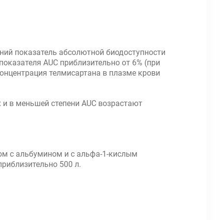
дний показатель абсолютной биодоступности
показателя AUC приблизительно от 6% (при
 концентрация телмисартана в плазме крови
 и в меньшей степени AUC возрастают
ом с альбумином и с альфа-1-кислым
риблизительно 500 л.