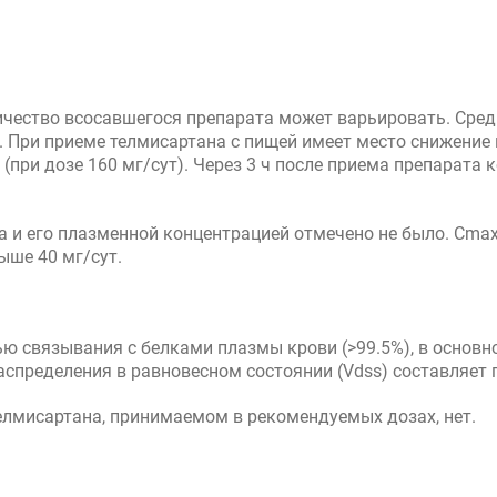
ичество всосавшегося препарата может варьировать. Сре
 При приеме телмисартана с пищей имеет место снижение 
 (при дозе 160 мг/сут). Через 3 ч после приема препарата
 и его плазменной концентрацией отмечено не было. Сmax
ыше 40 мг/сут.
ью связывания с белками плазмы крови (>99.5%), в основн
спределения в равновесном состоянии (Vdss) составляет п
лмисартана, принимаемом в рекомендуемых дозах, нет.