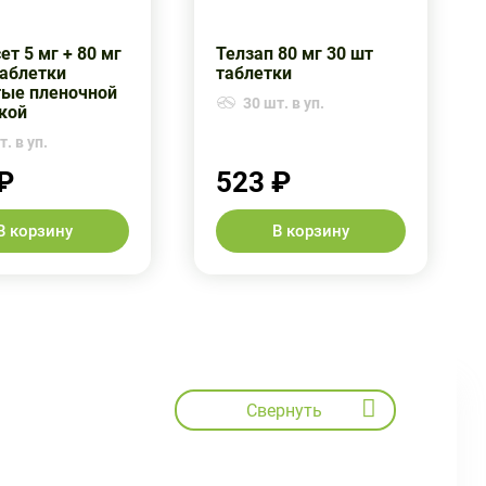
т 5 мг + 80 мг
Телзап 80 мг 30 шт
таблетки
таблетки
ые пленочной
30 шт. в уп.
кой
. в уп.
₽
523 ₽
В корзину
В корзину
Свернуть