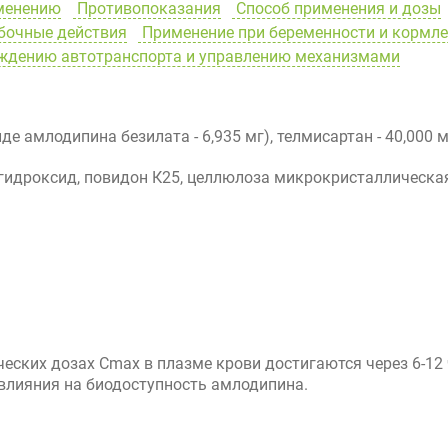
менению
Противопоказания
Способ применения и дозы
очные действия
Применение при беременности и кормл
ождению автотранспорта и управлению механизмами
иде амлодипина безилата - 6,935 мг), телмисартан - 40,000 м
я гидроксид, повидон К25, целлюлоза микрокристаллическа
еских дозах Cmax в плазме крови достигаются через 6-12
 влияния на биодоступность амлодипина.