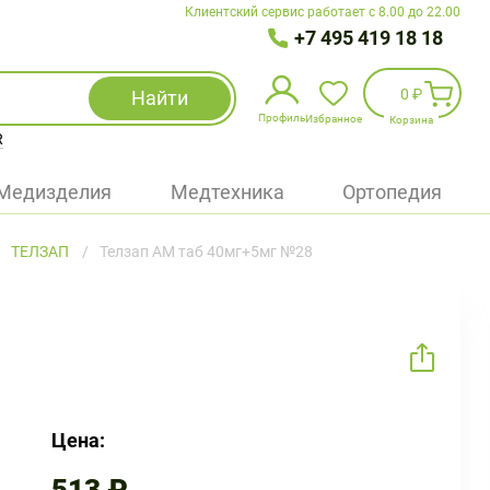
Клиентский сервис работает с 8.00 до 22.00
+7 495 419 18 18
0 ₽
Найти
Профиль
Избранное
Корзина
R
Избранное
(
0
)
Медизделия
Медтехника
Ортопедия
Войти
ТЕЛЗАП
Телзап АМ таб 40мг+5мг №28
БАД
Медицинская техника (приборы)
Наборы
Упаковка
Цена: