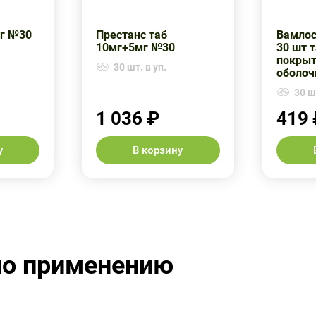
мг №30
Престанс таб
Вамлосе
10мг+5мг №30
30 шт 
покрыт
30 шт. в уп.
оболоч
30 шт
1 036 ₽
419 
у
В корзину
по применению