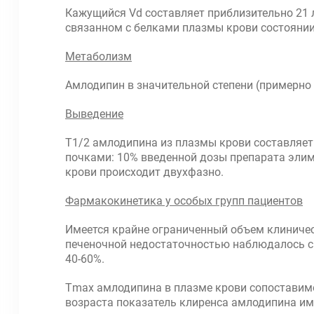
Кажущийся Vd составляет приблизительно 21 л/
связанном с белками плазмы крови состоянии
Метаболизм
Амлодипин в значительной степени (примерно
Выведение
Т1/2 амлодипина из плазмы крови составляет 
почками: 10% введенной дозы препарата элим
крови происходит двухфазно.
Фармакокинетика у особых групп пациентов
Имеется крайне ограниченный объем клиничес
печеночной недостаточностью наблюдалось с
40-60%.
Тmax амлодипина в плазме крови сопоставимо
возраста показатель клиренса амлодипина им