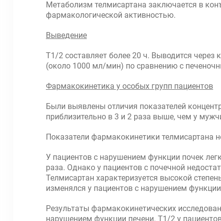
Метаболизм телмисартана заключается в кон
фармакологической активностью.
Выведение
Т1/2 составляет более 20 ч. Выводится через
(около 1000 мл/мин) по сравнению с печеноч
Фармакокинетика у особых групп пациентов
Были выявлены отличия показателей концентр
приблизительно в 3 и 2 раза выше, чем у мужч
Показатели фармакокинетики телмисартана не 
У пациентов с нарушением функции почек лег
раза. Однако у пациентов с почечной недост
Телмисартан характеризуется высокой степен
изменялся у пациентов с нарушением функции
Результаты фармакокинетических исследовани
нарушением функции печени. T1/2 у пациенто