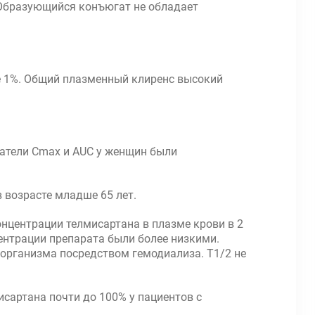
 Образующийся конъюгат не обладает
ее 1%. Общий плазменный клиренс высокий
затели Сmax и AUC у женщин были
 возрасте младше 65 лет.
нцентрации телмисартана в плазме крови в 2
ентрации препарата были более низкими.
 организма посредством гемодиализа. T1/2 не
артана почти до 100% у пациентов с