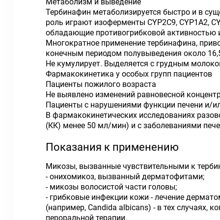
Метаболизм и выведение
Тербинафин метаболизируется быстро и в сущ
роль играют изоферменты CYP2C9, CYP1A2, CY
обладающие противогрибковой активностью 
Многократное применение тербинафина, прив
конечным периодом полувыведения около 16,5 
Не кумулирует. Выделяется с грудным молоко
Фармакокинетика у особых групп пациентов
Пациенты пожилого возраста
Не выявлено изменений равновесной концентр
Пациенты с нарушениями функции печени и/и
В фармакокинетических исследованиях разов
(КК) менее 50 мл/мин) и с заболеваниями печ
Показания к применению
Микозы, вызванные чувствительными к терб
- онихомикоз, вызванный дерматофитами;
- микозы волосистой части головы;
- грибковые инфекции кожи - лечение дермат
(например, Candida albicans) - в тех случая
пероральной терапии.