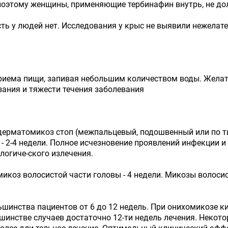
поэтому женщины, применяющие тербинафин внутрь, не д
ть у людей нет. Исследования у крыс не выявили нежелате
риема пищи, запивая небольшим количеством воды. Желате
зания и тяжести течения заболевания
ерматомикоз стоп (межпальцевый, подошвенный или по тип
и - 2-4 недели. Полное исчезновение проявлений инфекции и
логиче-ского излечения.
икоз волосистой части головы - 4 недели. Микозы волос
шинства пациентов от 6 до 12 недель. При онихомикозе ки
льшинстве случаев достаточно 12-ти недель лечения. Нек