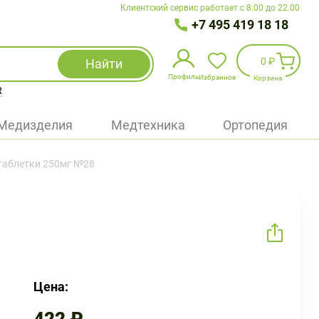
Клиентский сервис работает с 8.00 до 22.00
+7 495 419 18 18
0 ₽
Найти
Профиль
Избранное
Корзина
R
Избранное
(
0
)
Медизделия
Медтехника
Ортопедия
Войти
таблетки 250мг №28
БАД
Медицинская техника (приборы)
Наборы
Упаковка
Цена: