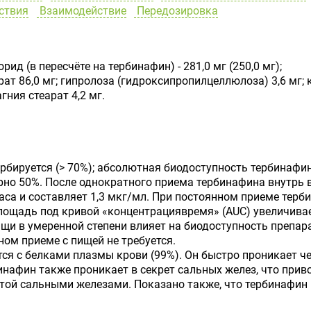
ствия
Взаимодействие
Передозировка
ид (в пересчёте на тербинафин) - 281,0 мг (250,0 мг);
т 86,0 мг; гипролоза (гидроксипропилцеллюлоза) 3,6 мг; 
гния стеарат 4,2 мг.
рбируется (> 70%); абсолютная биодоступность тербинафи
рно 50%. После однократного приема тербинафина внутрь 
часа и составляет 1,3 мкг/мл. При постоянном приеме тер
лощадь под кривой «концентрациявремя» (AUC) увеличивае
щи в умеренной степени влияет на биодоступность препара
ом приеме с пищей не требуется.
ся с белками плазмы крови (99%). Он быстро проникает ч
нафин также проникает в секрет сальных желез, что прив
атой сальными железами. Показано также, что тербинафин 