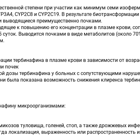
ественной степени при участии как минимум семи изоферм
P3A4, CYP2C8 и CYP2C19. В результате биотрансформации
и выводящиеся преимущественно почками.
одящее к повышению его концентрации в плазме крови, с
суток. Выводится почками в виде метаболитов (около 70%)
м.
ации тербинафина в плазме крови в зависимости от возра
ли почек
ой дозы тербинафина у больных с сопутствующими наруше
ени была показана возможность снижения клиренса тербин
инафину микроорганизмами:
омикозов туловища, голеней, стоп, а также дрожжевых инф
х, когда локализация, выраженность или распространенност