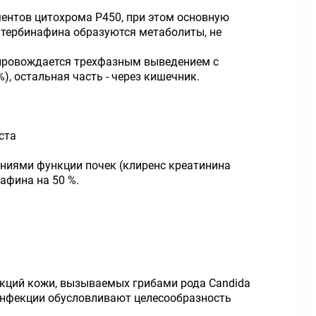
ентов цитохрома Р450, при этом основную
 тербинафина образуются метаболиты, не
опровождается трехфазным выведением с
, остальная часть - через кишечник.
ста
ниями функции почек (клиренс креатинина
афина на 50 %.
екций кожи, вызываемых грибами рода Candida
ь инфекции обусловливают целесообразность