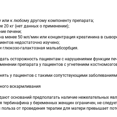
у или к любому другому компоненту препарата;
ее 20 кг (нет данных о применении);
ние печени;
на менее 50 мл/мин или концентрация креатинина в сыворо
иентов недостаточно изучено;
 и глюкозо-галактозная мальабсорбция.
дать осторожность пациентам с нарушениями функции печ
енении препарата у пациентов с угнетением костномозго
ять у пациентов с такими сопутствующими заболеваниями
дного вскармливания
ают оснований предполагать наличие нежелательных явле
я тербинафина у беременных женщин ограничен, не следуе
я польза от проведения терапии для матери превышает пот