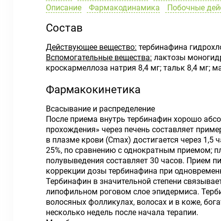
Описание
Фармакодинамика
Побочные дей
Состав
Действующее вещество:
тербинафина гидрохлор
Вспомогательные вещества:
лактозы моногидра
кроскармеллоза натрия 8,4 мг; тальк 8,4 мг; ма
Фармакокинетика
Всасывание и распределение
После приема внутрь тербинафин хорошо абсо
прохождения» через печень составляет приме
в плазме крови (Сmах) достигается через 1,5 
25%, по сравнению с однократным приемом; п
полувыведения составляет 30 часов. Прием пи
коррекции дозы тербинафина при одновременн
Тербинафин в значительной степени связывает
липофильном роговом слое эпидермиса. Терби
волосяных фолликулах, волосах и в коже, бог
несколько недель после начала терапии.