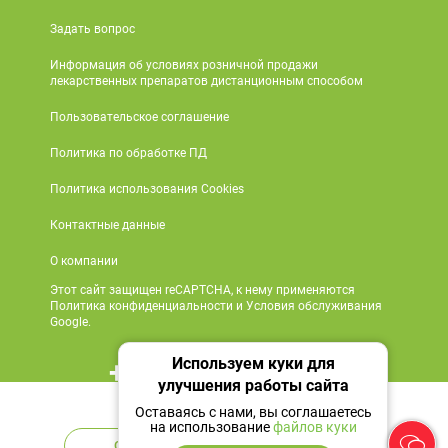
Задать вопрос
Информация об условиях розничной продажи
лекарственных препаратов дистанционным способом
Пользовательское соглашение
Политика по обработке ПД
Политика использования Cookies
Контактные данные
О компании
Этот сайт защищен reCAPTCHA, к нему применяются
Политика конфиденциальности и Условия обслуживания
Google.
Используем куки для
+7 495 419 18 18
улучшения работы сайта
Нет в наличии
Мы в социальных сетях
Оставаясь с нами, вы соглашаетесь
на использование
файлов куки
Сообщить
Аналоги