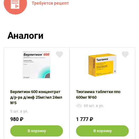
Требуется рецепт
Аналоги
Берлитион 600 концентрат
Тиогамма таблетки ппо
д/р-ра д/инф 25мг/мл 24мл
600мг №60
№5
60 шт. в уп.
5 шт. в уп.
980 ₽
1 777 ₽
В корзину
В корзину