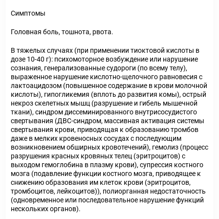
Симптомы
Головная боль, тошнота, рвота.
В тяжелых случаях (при применении тиоктовой кислоты в
дозе 10-40 г): психомоторное возбуждение или нарушение
сознания, генерализованные судороги (по всему телу),
выраженное нарушение кислотно-щелочного равновесия с
лактоацидозом (повышенное содержание в крови молочной
кислоты), гипогликемия (вплоть до развития комы), острый
некроз скелетных мышц (разрушение и гибель мышечной
ткани), синдром диссеминированного внутрисосудистого
свертывания (ДВС-синдром, массивная активация системы
свертывания крови, приводящая к образованию тромбов
даже в мелких кровеносных сосудах с последующим
возникновением обширных кровотечений), гемолиз (процесс
разрушения красных кровяных телец (эритроцитов) с
выходом гемоглобина в плазму крови), супрессия костного
мозга (подавление функции костного мозга, приводящее к
снижению образования им клеток крови (эритроцитов,
тромбоцитов, лейкоцитов)), полиорганная недостаточность
(одновременное или последовательное нарушение функций
нескольких органов).