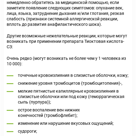
немедленно обратитесь за медицинской помощью, если
заметите появление следующих симптомов: опухание век,
лица, языка, затруднение дыхания и/или глотания, резкая
слабость (признаки системной аллергической реакции,
вплоть до развития анафилактического шока).
Другие возможные нежелательные реакции, которые могут
возникать при применении препарата Тиоктовая кислота-
СЗ:
Очень редко (могут возникать не более чем у 1 человека из
10 000):
точечные кровоизлияния в слизистые оболочки, кожу;
снижение уровня тромбоцитов {тромбоцитопения)-,
мелкие пятнистые капиллярные кровоизлияния в
слизистые оболочки или под кожу (геморрагическая
сыпь (пурпура));
острое воспаление вен нижних
конечностей (тромбофлебит);
изменение или нарушение вкусовых ощущений;
судороги;