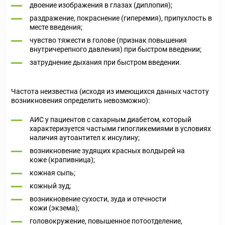
двоение изображения в глазах (диплопия);
раздражение, покраснение (гиперемия), припухлость в
месте введения;
чувство тяжести в голове (признак повышения
внутричерепного давления) при быстром введении;
затруднение дыхания при быстром введении.
Частота неизвестна (исходя из имеющихся данных частоту
возникновения определить невозможно):
АИС у пациентов с сахарным диабетом, который
характеризуется частыми гипогликемиями в условиях
наличия аутоантител к инсулину;
возникновение зудящих красных волдырей на
коже (крапивница);
кожная сыпь;
кожный зуд;
возникновение сухости, зуда и отечности
кожи (экзема);
головокружение, повышенное потоотделение,