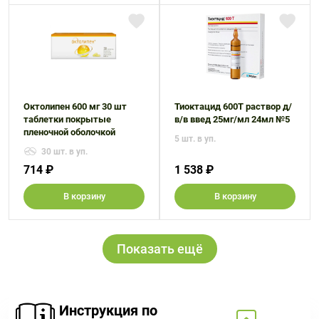
Октолипен 600 мг 30 шт
Тиоктацид 600Т раствор д/
таблетки покрытые
в/в введ 25мг/мл 24мл №5
пленочной оболочкой
5 шт. в уп.
30 шт. в уп.
714 ₽
1 538 ₽
В корзину
В корзину
Показать ещё
Инструкция по