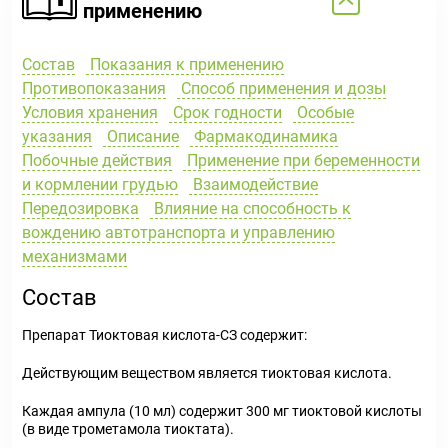
применению
Состав
Показания к применению
Противопоказания
Способ применения и дозы
Условия хранения
Срок годности
Особые
указания
Описание
Фармакодинамика
Побочные действия
Применение при беременности
и кормлении грудью
Взаимодействие
Передозировка
Влияние на способность к
вождению автотранспорта и управлению
механизмами
Состав
Препарат Тиоктовая кислота-СЗ содержит:
Действующим веществом является тиоктовая кислота.
Каждая ампула (10 мл) содержит 300 мг тиоктовой кислоты
(в виде трометамола тиоктата).