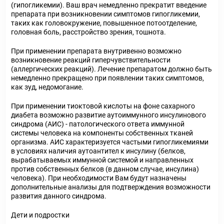
(гипогликемии). Ваш врач немедленно прекратит введение
препарата при возникновении симптомов гипогликемии,
таких как головокружение, повышенное потоотделение,
головная боль, расстройство зрения, тошнота.
При применении препарата внутривенно возможно
возникновение реакций гиперчувствительности
(аллергических реакций). Лечение препаратом должно быть
немедленно прекращено при появлении таких симптомов,
как зуд, недомогание.
При применении тиоктовой кислоты на фоне сахарного
диабета возможно развитие аутоиммунного инсулинового
синдрома (АИС) - патологического ответа иммунной
системы человека на компоненты собственных тканей
организма. АИС характеризуется частыми гипогликемиями
в условиях наличия аутоантител к инсулину (белков,
вырабатываемых иммунной системой и направленных
против собственных белков (в данном случае, инсулина)
человека). При необходимости Вам будут назначены
дополнительные анализы для подтверждения возможности
развития данного синдрома.
Дети и подростки