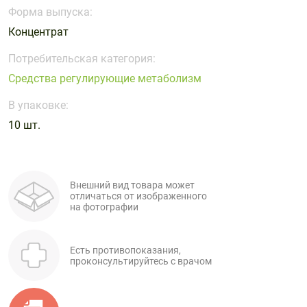
Поливитаминные
При
и гриппе
Форма выпуска:
комплексы
простуде
Противоаллергические
Противовоспалительные
Концентрат
Пробиотики
Сахарный
препараты
препараты
диабет
Потребительская категория:
Противогрибковые
Противоопухолевые
Средства регулирующие метаболизм
Тонизирующие
Фиточай/
препараты
препараты
чай
В упаковке:
Противопаразитарные
Растительные
препараты
препараты
10 шт.
Сердечно-
Система
сосудистые
обмена
препараты
веществ
Внешний вид товара может
отличаться от изображенного
Средства
Стоматологические
на фотографии
от
препараты
алкоголизма
и курения
Есть противопоказания,
проконсультируйтесь с врачом