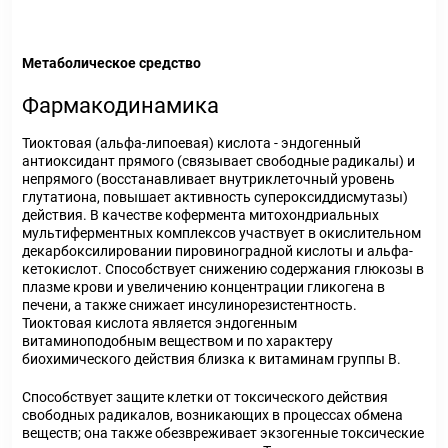
Метаболическое средство
Фармакодинамика
Тиоктовая (альфа-липоевая) кислота - эндогенный
антиоксидант прямого (связывает свободные радикалы) и
непрямого (восстанавливает внутриклеточный уровень
глутатиона, повышает активность супероксиддисмутазы)
действия. В качестве кофермента митохондриальных
мультиферментных комплексов участвует в окислительном
декарбоксилировании пировиноградной кислоты и альфа-
кетокислот. Способствует снижению содержания глюкозы в
плазме крови и увеличению концентрации гликогена в
печени, а также снижает инсулинорезистентность.
Тиоктовая кислота является эндогенным
витаминоподобным веществом и по характеру
биохимического действия близка к витаминам группы В.
Способствует защите клетки от токсического действия
свободных радикалов, возникающих в процессах обмена
веществ; она также обезвреживает экзогенные токсические