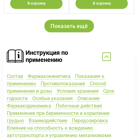
В корзину
В корзину
Показать ещё
Инструкция по
применению
Состав
Фармакокинетика
Показания к
применению
Противопоказания
Способ
применения и дозы
Условия хранения
Срок
годности
Особые указания
Описание
Фармакодинамика
Побочные действия
Применение при беременности и кормлении
грудью
Взаимодействие
Передозировка
Влияние на способность к вождению
автотранспорта и управлению механизмами