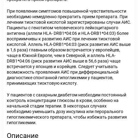
При появлении симптомов повышенной чувствительности
необходимо немедленно прекратить прием препарата. При
лечении тиоктовой кислотой зарегистрированы случаи АИС.
Пациенты с генотипом человеческого лейкоцитарного
антигена (аллели HLA- DRB1*04:06 и HLA-DRB1*04:03) более
восприимчивы к развитию АИС при лечении тиоктовой
кислотой. Аллель HLA-DRB1*04:03 (риск развития АИС выше
в 1,6 раза) главным образом встречается у европейцев,
чаще в Южной Европе, чем в Северной, и аллель HLA-
DRB1*04:06 (риск развития АИС выше в 56,6 раза) чаще
встречается у японцев и корейцев. Следует учитывать
возможность проявления АИС при дифференциальной
диагностике спонтанной гипогликемии у пациентов,
принимающих тиоктовую кислоту.
У пациентов с сахарным диабетом необходим постоянный
контроль концентрации глюкозы в крови, особенно на
начальной стадии терапии. В некоторых случаях
необходимо уменьшить дозу инсулина или перорального
гипогликемического препарата, чтобы избежать развития
гипогликемии.
Описание