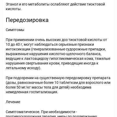
Этанол и его метаболиты ослабляют действие тиоктовой
кислоты.
Передозировка
Симптомы
При применении очень высоких доз тиоктовой кислоты от
10 до 40 г, могут наблюдаться серьезные признаки
интоксикации (генерализованные судорожные припадки,
выраженные нарушения кислотно-щелочного баланса,
ведущие к лактоацидозу гипогликемическая кома, тяжелые
нарушения свертывания крови, приводящие иногда к
летальному исходу).
При подозрении на существенную передозировку препарата
(дозы, равнозначные более 10 таблеткам для взрослого или
более 50 мг/кг массы тела для детей) необходима
немедленная госпитализация.
Лечение
Симптоматическое. При необходимости -
противосудорожная терапия, меры по поддержанию