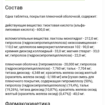
Состав
Одна таблетка, покрытая пленочной оболочкой, содержит:
действующее вещество: тиоктовая кислота (альфа-
липоевая кислота) - 600,0 мг;
вспомогательные вещества: лактозы моногидрат - 212,0 мг;
гипролоза (гидроксипропилцеллюлоза) низкозамещенная -
110,0 мг; целлюлоза микрокристаллическая 102 - 90,0 мг;
кремния диоксид коллоидный - 33,0 мг; магния стеарат - 33,0
мг; гипролоза (гидроксипропилцеллюлоза) - 22,0 мг;
пленочная оболочка: [гипромеллоза - 20,000 мг; гипролоза
(гидроксипропилцеллюлоза) - 7,760 мг; тальк - 7,704 мг;
титана диоксид - 4,348 мг; краситель железа оксид желтый
(краситель железа оксид) - 0,188 мг] или [сухая смесь для
пленочного покрытия, содержащая гипромеллозу (50%),
гипролозу (гидроксипропилцеллюлозу) (19,4%), тальк
(19,26%), титана диоксид (10,87%), краситель железа оксид
желтый (краситель железа оксид) (0,47%)] - 40,0 мг.
Фармакокинетика