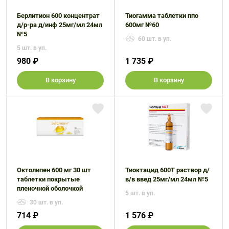
Берлитион 600 концентрат
Тиогамма таблетки ппо
д/р-ра д/инф 25мг/мл 24мл
600мг №60
№5
60 шт. в уп.
5 шт. в уп.
980 ₽
1 735 ₽
В корзину
В корзину
Октолипен 600 мг 30 шт
Тиоктацид 600Т раствор д/
таблетки покрытые
в/в введ 25мг/мл 24мл №5
пленочной оболочкой
5 шт. в уп.
30 шт. в уп.
714 ₽
1 576 ₽