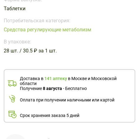
Поливитаминные
При
и гриппе
Таблетки
комплексы
простуде
Противоаллергические
Противовоспалительные
Пробиотики
Сахарный
препараты
препараты
Потребительская категория:
диабет
Средства регулирующие метаболизм
Противогрибковые
Противоопухолевые
Тонизирующие
Фиточай/
препараты
препараты
В упаковке:
чай
Противопаразитарные
Растительные
28 шт. / 30.5 ₽ за 1 шт.
препараты
препараты
Сердечно-
Система
сосудистые
обмена
Доставка в
141 аптеку
в Москве и Московской
препараты
веществ
области
Получение
8 августа
- Бесплатно
Средства
Стоматологические
от
препараты
Оплата при получении наличными или картой
алкоголизма
и курения
Срок хранения заказа 5 дней