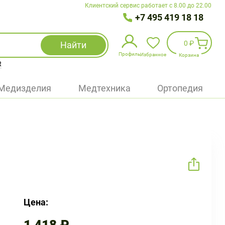
Клиентский сервис работает с 8.00 до 22.00
+7 495 419 18 18
0 ₽
Найти
Профиль
Избранное
Корзина
R
Избранное
(
0
)
Медизделия
Медтехника
Ортопедия
Войти
БАД
Медицинская техника (приборы)
Наборы
Упаковка
Цена: