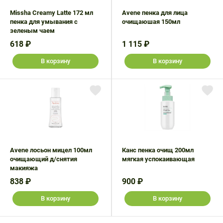
Missha Creamy Latte 172 мл
Avene пенка для лица
пенка для умывания с
очищаюшая 150мл
зеленым чаем
618 ₽
1 115 ₽
В корзину
В корзину
Avene лосьон мицел 100мл
Канс пенка очищ 200мл
очищающий д/снятия
мягкая успокаивающая
макияжа
838 ₽
900 ₽
В корзину
В корзину