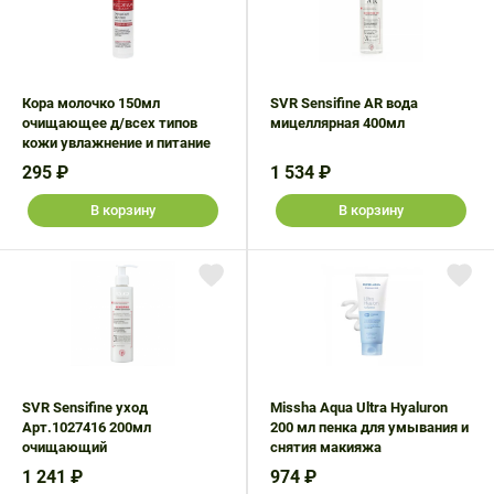
Кора молочко 150мл
SVR Sensifine AR вода
очищающее д/всех типов
мицеллярная 400мл
кожи увлажнение и питание
295 ₽
1 534 ₽
В корзину
В корзину
SVR Sensifine уход
Missha Aqua Ultra Hyaluron
Арт.1027416 200мл
200 мл пенка для умывания и
очищающий
снятия макияжа
1 241 ₽
974 ₽