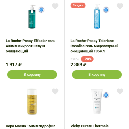
Скидка
La Roche-Posay Effaclar гель
La Roche-Posay Toleriane
400мл микроотшелуш
Rosaliac гель мицеллярный
очищающий
очищающий 195мл
−20%
2 987 ₽
1 917 ₽
2 389 ₽
В корзину
В корзину
Кора масло 150мл гидрофил
Vichy Purete Thermale