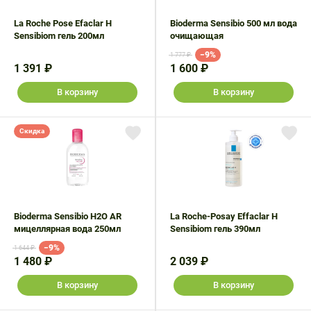
Поливитаминные
При
и гриппе
комплексы
простуде
La Roche Pose Efaclar H
Bioderma Sensibio 500 мл вода
Противоаллергические
Противовоспалительные
Sensibiom гель 200мл
очищающая
Пробиотики
Сахарный
препараты
препараты
−9%
1 777 ₽
диабет
1 391 ₽
Противогрибковые
Противоопухолевые
1 600 ₽
Тонизирующие
Фиточай/
препараты
препараты
В корзину
В корзину
чай
Противопаразитарные
Растительные
препараты
препараты
Скидка
Сердечно-
Система
сосудистые
обмена
препараты
веществ
Средства
Стоматологические
от
препараты
Bioderma Sensibio H2O AR
La Roche-Posay Effaclar Н
мицеллярная вода 250мл
Sensibiom гель 390мл
алкоголизма
и курения
−9%
1 644 ₽
1 480 ₽
2 039 ₽
В корзину
В корзину