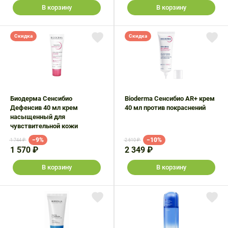
В корзину
В корзину
Скидка
Скидка
Биодерма Сенсибио
Bioderma Сенсибио AR+ крем
Дефенсив 40 мл крем
40 мл против покраснений
насыщенный для
чувствительной кожи
−9%
−10%
1 744 ₽
2 610 ₽
1 570 ₽
2 349 ₽
В корзину
В корзину