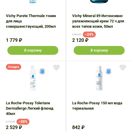
Поливитаминные
При
и гриппе
комплексы
простуде
Противоаллергические
Противовоспалительные
Vichy Purete Thermale тоник
Vichy Mineral 89 Интенсивно
Пробиотики
Сахарный
препараты
препараты
для лица
увлажняющий крем 72 ч для
диабет
совершенствующий, 200мл
всех типов кожи, 50мл
Противогрибковые
Противоопухолевые
Тонизирующие
Фиточай/
−24%
2 826 ₽
препараты
препараты
1 779 ₽
2 120 ₽
чай
Противопаразитарные
Растительные
В корзину
В корзину
препараты
препараты
Сердечно-
Система
Скидка
сосудистые
обмена
препараты
веществ
Средства
Стоматологические
от
препараты
алкоголизма
La Roche-Posay Toleriane
La Roche-Posay 150 мл вода
и курения
Dermallergo Легкий флюид
термальная
40мл
−20%
3 162 ₽
2 529 ₽
842 ₽