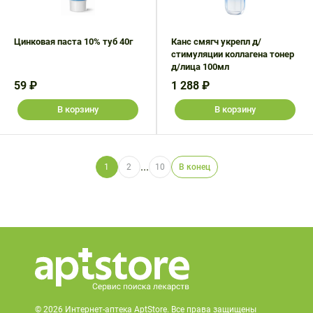
Цинковая паста 10% туб 40г
Канс смягч укрепл д/
стимуляции коллагена тонер
д/лица 100мл
59 ₽
1 288 ₽
В корзину
В корзину
...
1
2
10
В конец
© 2026 Интернет-аптека AptStore. Все права защищены