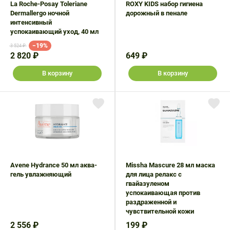
La Roche-Posay Toleriane
ROXY KIDS набор гигиена
Dermallergo ночной
дорожный в пенале
интенсивный
успокаивающий уход, 40 мл
−19%
3 524 ₽
2 820 ₽
649 ₽
В корзину
В корзину
Avene Hydrance 50 мл аква-
Missha Mascure 28 мл маска
гель увлажняющий
для лица релакс с
гвайазуленом
успокаивающая против
раздраженной и
чувствительной кожи
2 556 ₽
199 ₽