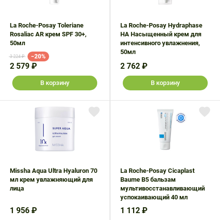
La Roche-Posay Toleriane
La Roche-Posay Hydraphase
Rosaliac AR крем SPF 30+,
HA Насыщенный крем для
50мл
интенсивного увлажнения,
50мл
−20%
3 224 ₽
2 579 ₽
2 762 ₽
В корзину
В корзину
Missha Aqua Ultra Hyaluron 70
La Roche-Posay Cicaplast
мл крем увлажняющий для
Baume B5 бальзам
лица
мультивосстанавливающий
успокаивающий 40 мл
1 956 ₽
1 112 ₽