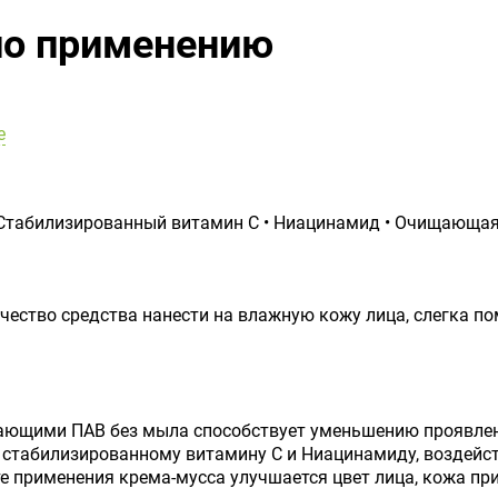
по применению
е
 Стабилизированный витамин С • Ниацинамид • Очищающая
ичество средства нанести на влажную кожу лица, слегка п
ающими ПАВ без мыла способствует уменьшению проявлен
y, стабилизированному витамину С и Ниацинамиду, возде
е применения крема-мусса улучшается цвет лица, кожа при