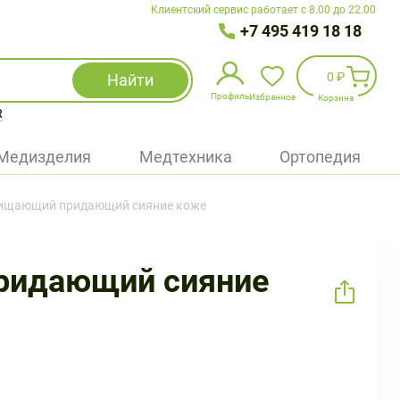
Клиентский сервис работает с 8.00 до 22.00
+7 495 419 18 18
0 ₽
Найти
Профиль
Избранное
Корзина
R
Избранное
(
0
)
Медизделия
Медтехника
Ортопедия
Войти
 очищающий придающий сияние коже
БАД
Медицинская техника (приборы)
придающий сияние
Наборы
Упаковка