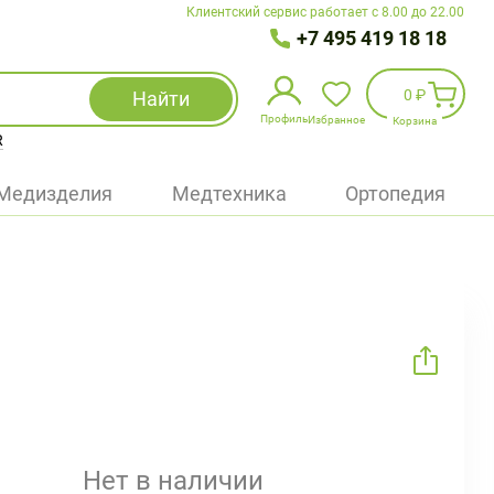
Клиентский сервис работает с 8.00 до 22.00
+7 495 419 18 18
0 ₽
Найти
Профиль
Избранное
Корзина
R
Избранное
(
0
)
Медизделия
Медтехника
Ортопедия
Войти
БАД
Медицинская техника (приборы)
Наборы
Упаковка
Нет в наличии