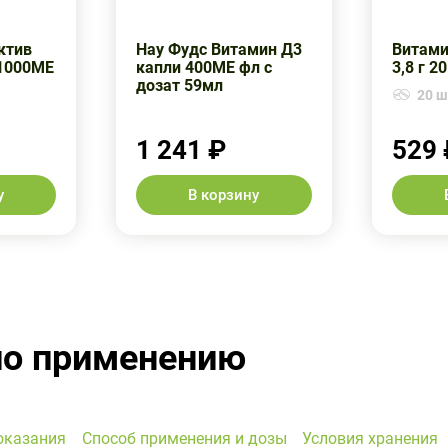
ктив
Нау Фудс Витамин Д3
Витами
 1000МЕ
капли 400МЕ фл с
3,8 г 2
дозат 59мл
20 шт
1 241 ₽
529 
у
В корзину
по применению
оказания
Способ применения и дозы
Условия хранения