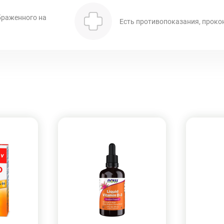
браженного на
Есть противопоказания, проко