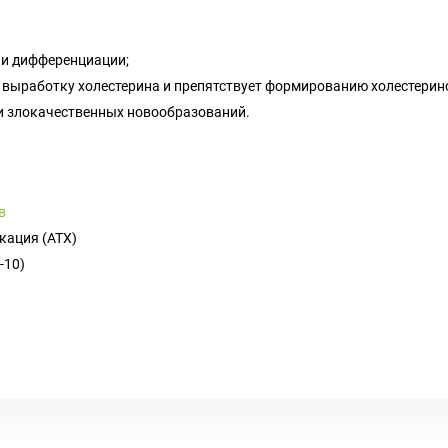
я и дифференциации;
т выработку холестерина и препятствует формированию холестерин
и злокачественных новообразований.
в
кация (ATX)
-10)