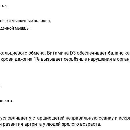
тов;
вные и мышечные волокна;
рдечной мышцы;
альциевого обмена. Витамина D3 обеспечивает баланс кал
 крови даже на 1% вызывает серьёзные нарушения в орган
;
еществ.
условливает у старших детей неправильную осанку и искр
и развития артрита у людей зрелого возраста.