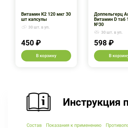
Витамин К2 120 мкг 30
Доппельгерц А
шт капсулы
Витамин D таб
№30
30 шт. в уп.
30 шт. в уп.
450 ₽
598 ₽
В корзину
В корзин
Инструкция 
Состав
Показания к применению
Противоп