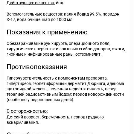
Действующее вещество:
йод.
Вспомогательные вещества:
калия йодид 99,5%, повидон
К-17, вода очищенная до 1000 мл.
Показания к применению
Обеззараживание рук хирурга, операционного поля,
хирургических перчаток и локтевых сгибов доноров, ожоги,
гнойные и инфицированные раны, остеомиелит.
Противопоказания
Гиперчувствительность к компонентам препарата,
гипертиреоз, герпетиформный дерматит Дюринга, аденома
щитовидной железы, почечная недостаточность, перед
терапией радиоактивным йодом; период новорожденности
(особенно у недоношенных детей).
С осторожностью:
Детский возраст, беременность, период грудного
вскармливания.