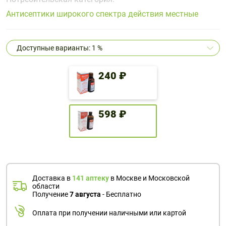
Поливитаминные
При
и гриппе
Антисептики широкого спектра действия местные
комплексы
простуде
Противоаллергические
Противовоспалительные
Пробиотики
Сахарный
препараты
препараты
диабет
Доступные варианты: 1 %
Противогрибковые
Противоопухолевые
Тонизирующие
Фиточай/
препараты
препараты
чай
240 ₽
Противопаразитарные
Растительные
препараты
препараты
Сердечно-
Система
598 ₽
сосудистые
обмена
препараты
веществ
Средства
Стоматологические
от
препараты
алкоголизма
Доставка в
141 аптеку
в Москве и Московской
и курения
области
Получение
7 августа
- Бесплатно
Оплата при получении наличными или картой