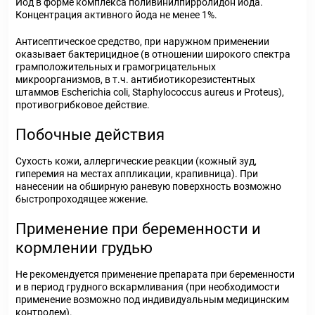
Йод в форме комплекса поливинилпирролидон йода.
Концентрация активного йода не менее 1%.
Антисептическое средство, при наружном применении
оказывает бактерицидное (в отношении широкого спектра
грамположительных и грамогрицательных
микроорганизмов, в т.ч. антибиотикорезистентных
штаммов Escherichia coli, Staphylococcus aureus и Proteus),
противогрибковое действие.
Побочные действия
Сухость кожи, аллергические реакции (кожный зуд,
гиперемия на местах аппликации, крапивница). При
нанесении на обширную раневую поверхность возможно
быстропроходящее жжение.
Применение при беременности и
кормлении грудью
Не рекомендуется применение препарата при беременности
и в период грудного вскармливания (при необходимости
применение возможно под индивидуальным медицинским
контролем).