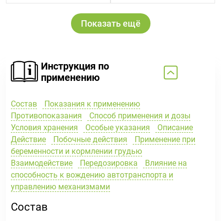
Показать ещё
Инструкция по
применению
Состав
Показания к применению
Противопоказания
Способ применения и дозы
Условия хранения
Особые указания
Описание
Действие
Побочные действия
Применение при
беременности и кормлении грудью
Взаимодействие
Передозировка
Влияние на
способность к вождению автотранспорта и
управлению механизмами
Состав