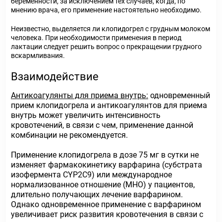
беременности, за исключением тех случаев, когда, по
мнению врача, его применение настоятельно необходимо.
Неизвестно, выделяется ли клопидогрел с грудным молоком
человека. При необходимости применения в период
лактации следует решить вопрос о прекращении грудного
вскармливания.
Взаимодействие
Антикоагулянты для приема внутрь:
одновременный
прием клопидогрела и антикоагулянтов для приема
внутрь может увеличить интенсивность
кровотечений, в связи с чем, применение данной
комбинации не рекомендуется.
Применение клопидогрела в дозе 75 мг в сутки не
изменяет фармакокинетику варфарина (субстрата
изофермента CYP2C9) или международное
нормализованное отношение (МНО) у пациентов,
длительно получающих лечение варфарином.
Однако одновременное применение с варфарином
увеличивает риск развития кровотечения в связи с