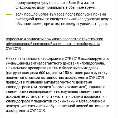
пропущенную дозу препарата Зилт®, а затем
следующую дозу принимать в обычное время;
если прошло более 12 часов после пропуска приема
очередной дозы, то следует принять следующую дозу в
обычное время; при этом, не следует удваивать дозу.
Взрослые и пациенты пожилого возраста с генетически
обусловленной сниженной активностью изофермента
CYP2C19
Низкая активность изофермента CYP2C19 ассоциируется с
уменьшением антиагрегантного действия клопидогрела.
Применение препарата Зилт® в более высоких дозах
(нагрузочная доза 600 мг, затем 150 мг один раз в сутки) у
пациентов с низкой активностью изофермента CYP2C19
приводит к усилению антиагрегантного действия
клопидогрела (см. раздел "Фармакокинетика"). Однако в
клинических исследованиях по изучению клинических
исходов не установлен оптимальный режим дозирования
клопидогрела у пациентов со сниженным метаболизмом
вследствие генетически обусловленной низкой активности
изофермента CYP2C19.