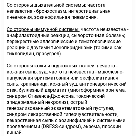
Со стороны дыхательной системы:
частота
неизвестна - бронхоспазм, интерстициальная
пневмония, эозинофильная пневмония.
Со стороны иммунной системы:
частота неизвестна -
анафилактоидные реакции, сывороточная болезнь;
перекрестные аллергические и гематологические
реакции с другими тиенопиридинами (такими как
тиклопидин, прасугрел).
Со стороны кожи и подкожных тканей:
нечасто -
кожная сыпь, зуд; частота неизвестна - макулезно-
папулезная эритематозная или эксфолиативная
сыпь, крапивница, кожный зуд, ангионевротический
отек, буллезный дерматит (многоформная эритема,
синдром Стивенса-Джонсона, токсический
эпидермальный некролиз), острый
генерализованный экзантематозный пустулез,
синдром лекарственной гиперчувствительности,
лекарственная сыпь с эозинофилией и системными
проявлениями (DRESS-синдром), экзема, плоский
лишай.