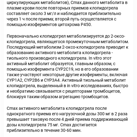
циркулирующих метаболитов), C
max
данного метаболита в
плазме крови после повторных приемов клопидогрела
составляет около 3 мг/л и наблюдается приблизительно
через 1 ч после приема; второй путь осуществляется с
помощью изоферментов цитохрома Р450.
Первоначально клопидогрел метаболизируется до 2-оксо-
клопидогрела, являющегося промежуточным метаболитом.
Последующий метаболизм 2-оксо-клопидогрела приводит к
образованию активного метаболита клопидогрела -
тиольного производного клопидогрела. In vitro этот
активный метаболит образуется, главным образом, с
помощью изофермента CYP2C19, но в его образовании
также участвуют некоторые другие изоферменты, включая
CYP1A2, CYP2B6 и CYP3A4. Активный тиольный метаболит
клопидогрела, выделенный в in vitro исследованиях, быстро
и необратимо связывается с рецепторами тромбоцитов,
блокируя таким образом агрегацию тромбоцитов.
С
max
активного метаболита клопидогрела после
однократного приема его нагрузочной дозы 300 мг в 2 раза
превышает таковую после 4 дней приема поддерживающей
дозы клопидогрела 75 мг. С
max
достигается
приблизительно в течение 30-60 мин.