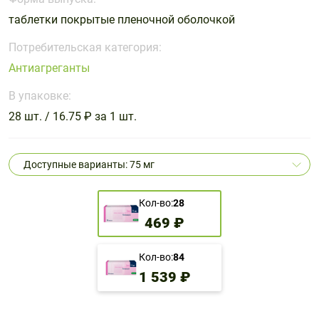
Поливитаминные
При
и гриппе
таблетки покрытые пленочной оболочкой
комплексы
простуде
Противоаллергические
Противовоспалительные
Пробиотики
Сахарный
препараты
препараты
Потребительская категория:
диабет
Антиагреганты
Противогрибковые
Противоопухолевые
Тонизирующие
Фиточай/
препараты
препараты
В упаковке:
чай
Противопаразитарные
Растительные
28 шт. / 16.75 ₽ за 1 шт.
препараты
препараты
Сердечно-
Система
Доступные варианты: 75 мг
сосудистые
обмена
препараты
веществ
Кол-во:
28
Средства
Стоматологические
469 ₽
от
препараты
алкоголизма
и курения
Кол-во:
84
1 539 ₽