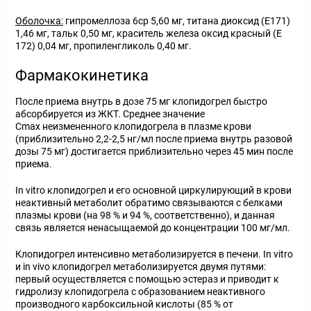
Оболочка
:
гипромеллоза 6ср 5,60 мг, титана диоксид (Е171)
1,46 мг, тальк 0,50 мг, краситель железа оксид красный (Е
172) 0,04 мг, пропиленгликоль 0,40 мг.
Фармакокинетика
После приема внутрь в дозе 75 мг клопидогрел быстро
абсорбируется из ЖКТ. Среднее значение
С
max
неизмененного клопидогрела в плазме крови
(приблизительно 2,2-2,5 нг/мл после приема внутрь разовой
дозы 75 мг) достигается приблизительно через 45 мин после
приема.
In vitro клопидогрел и его основной циркулирующий в крови
неактивный метаболит обратимо связываются с белками
плазмы крови (на 98 % и 94 %, соответственно), и данная
связь является ненасыщаемой до концентрации 100 мг/мл.
Клопидогрел интенсивно метаболизируется в печени. In vitro
и in vivo клопидогрел метаболизируется двумя путями:
первый осуществляется с помощью эстераз и приводит к
гидролизу клопидогрела с образованием неактивного
производного карбоксильной кислоты (85 % от