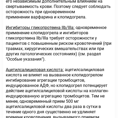
его независимым дополнительным влиянием на
свертываемость крови. Поэтому следует соблюдать
осторожность при одновременном
применении варфарина и клопидогрела.
Ингибиторы гликопротеина IIb/IIIа:
одновременное
применение клопидогрела и ингибиторов
гликопротеина IIb/IIIа требует осторожности у
пациентов с повышенным риском кровотечений (при
травмах, хирургических вмешательствах или при
других патологических состояниях) (см. раздел
"Особые указания").
Ацетилсалициловая кислота:
ацетилсалициловая
кислота не влияет на вызванное клопидогрелом
ингибирование агрегации тромбоцитов,
индуцированное АДФ, но клопидогрел потенцирует
действие ацетилсалициловой кислоты на коллаген-
индуцированную агрегацию тромбоцитов. Тем не
менее, одновременный прием 500 мг
ацетилсалициловой кислоты два раза в сутки в
течение одного дня существенно не удлиняет
времени кровотечения, вызываемого приемом