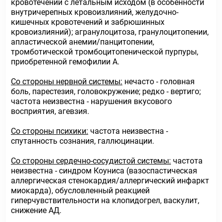
кровотечений с летальным исходом (в особенности
внутричерепных кровоизлияний, желудочно-
кишечных кровотечений и забрюшинных
кровоизлияний); агранулоцитоза, гранулоцитопении,
апластической анемии/панцитопении,
тромботической тромбоцитопенической пурпуры,
приобретенной гемофилии А.
Со стороны нервной системы:
нечасто - головная
боль, парестезия, головокружение; редко - вертиго;
частота неизвестна - нарушения вкусового
восприятия, агевзия.
Со стороны психики:
частота неизвестна -
спутанность сознания, галлюцинации.
Со стороны сердечно-сосудистой системы:
частота
неизвестна - синдром Коуниса (вазоспастическая
аллергическая стенокардия/аллергический инфаркт
миокарда), обусловленный реакцией
гиперчувствительности на клопидогрел, васкулит,
снижение АД.