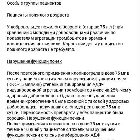
Особые группы пациентов
Пациенты пожилого возраста
У добровольцев пожилого возраста (старше 75 лет) при
сравнении с молодыми добровольцами различий по
показателям агрегации тромбоцитов и времени
кровотечения не выявили. Коррекции дозы у пациентов
пожилого возраста не требуется.
Нарушение функции почек
После повторного применения клопидогрела в дозе 75 мг в
сутки у пациентов с тяжелым нарушением функции почек
(КК 5-15 мл/мин) степень ингибирования АДФ-
индуцированной агрегации тромбоцитов ниже на 25%, чем у
здоровых добровольцев. Однако степень удлинения
времени кровотечения была сходной с таковой у здоровых
добровольцев, получавших клопидогрел в дозе 75 мг в
сутки. Переносимость препарата у всех пациентов была
хорошей. Нарушение функции печени
После применения клопидогрела в дозе 75 мг в сутки в
течение 10 дней у пациентов с тяжелым нарушением
функции печени степень ингибирования АДФ-