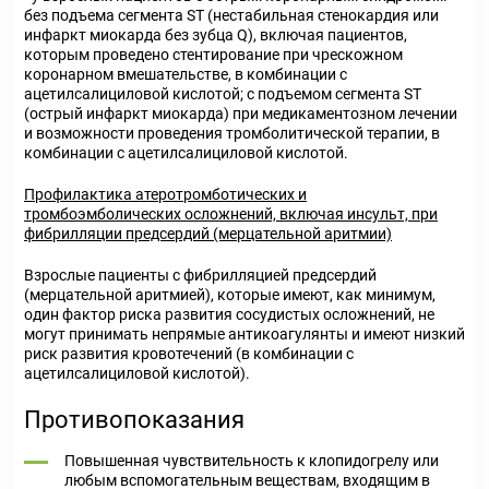
без подъема сегмента ST (нестабильная стенокардия или
инфаркт миокарда без зубца Q), включая пациентов,
которым проведено стентирование при чрескожном
коронарном вмешательстве, в комбинации с
ацетилсалициловой кислотой; с подъемом сегмента ST
(острый инфаркт миокарда) при медикаментозном лечении
и возможности проведения тромболитической терапии, в
комбинации с ацетилсалициловой кислотой.
Профилактика атеротромботических и
тромбоэмболических осложнений, включая инсульт, при
фибрилляции предсердий (мерцательной аритмии)
Взрослые пациенты с фибрилляцией предсердий
(мерцательной аритмией), которые имеют, как минимум,
один фактор риска развития сосудистых осложнений, не
могут принимать непрямые антикоагулянты и имеют низкий
риск развития кровотечений (в комбинации с
ацетилсалициловой кислотой).
Противопоказания
Повышенная чувствительность к клопидогрелу или
любым вспомогательным веществам, входящим в