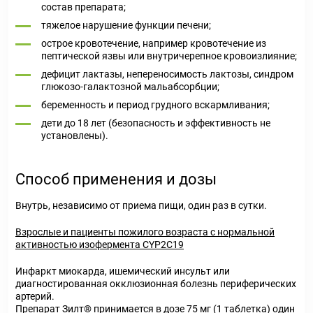
состав препарата;
тяжелое нарушение функции печени;
острое кровотечение, например кровотечение из
пептической язвы или внутричерепное кровоизлияние;
дефицит лактазы, непереносимость лактозы, синдром
глюкозо-галактозной мальабсорбции;
беременность и период грудного вскармливания;
дети до 18 лет (безопасность и эффективность не
установлены).
Способ применения и дозы
Внутрь, независимо от приема пищи, один раз в сутки.
Взрослые и пациенты пожилого возраста с нормальной
активностью изофермента CYP2C19
Инфаркт миокарда, ишемический инсульт или
диагностированная окклюзионная болезнь периферических
артерий.
Препарат Зилт® принимается в дозе 75 мг (1 таблетка) один