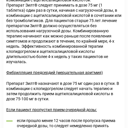
комбинации с ацетилсалициловой кислотой.
Препарат Зилт® следует принимать в дозе 75 мг (1
таблетка) один раз в сутки, начиная с нагрузочной дозы, в
комбинации с ацетилсалициловой кислотой в сочетании или
без тромболитиков. Для пациентов старше 75 лет лечение
препаратом Зилт® должно осуществляться без
использования нагрузочной дозы. Комбинированную
терапию начинают как можно раньше после появления
симптомов и продолжают в течение, по крайней мере, 4-х
недель. Эффективность комбинированной терапии
клопидогрелом и ацетилсалициловой кислоты
длительностью более 4-х недель у таких пациентов не
изучалась.
Фибрилляция предсердий (мерцательная аритмия)
Препарат Зилт® назначают в дозе 75 мг один раз в сутки. В
комбинации с клопидогрелом следует начать терапию и
затем продолжить прием ацетилсалициловой кислоты в
дозе 75-100 мг в сутки.
Если пациент пропустил прием очередной дозы:
если прошло менее 12 часов после пропуска приема
очередной дозы, то следует немедленно принять