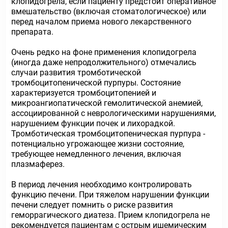
клопидогрела, если пациенту предстоит оперативное
вмешательство (включая стоматологическое) или
перед началом приема нового лекарственного
препарата.
Очень редко на фоне применения клопидогрела
(иногда даже непродолжительного) отмечались
случаи развития тромботической
тромбоцитопенической пурпуры. Состояние
характеризуется тромбоцитопенией и
микроангиопатической гемолитической анемией,
ассоциированной с неврологическими нарушениями,
нарушением функции почек и лихорадкой.
Тромботическая тромбоцитопеническая пурпура -
потенциально угрожающее жизни состояние,
требующее немедленного лечения, включая
плазмаферез.
В период лечения необходимо контролировать
функцию печени. При тяжелом нарушении функции
печени следует помнить о риске развития
геморрагического диатеза. Прием клопидогрела не
рекомендуется пациентам с острым ишемическим