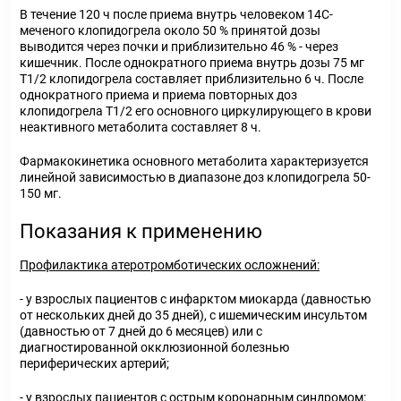
В течение 120 ч после приема внутрь человеком
14
С-
меченого клопидогрела около 50 % принятой дозы
выводится через почки и приблизительно 46 % - через
кишечник. После однократного приема внутрь дозы 75 мг
Т
1/2
клопидогрела составляет приблизительно 6 ч. После
однократного приема и приема повторных доз
клопидогрела Т
1/2
его основного циркулирующего в крови
неактивного метаболита составляет 8 ч.
Фармакокинетика основного метаболита характеризуется
линейной зависимостью в диапазоне доз клопидогрела 50-
150 мг.
Показания к применению
Профилактика атеротромботических осложнений:
- у взрослых пациентов с инфарктом миокарда (давностью
от нескольких дней до 35 дней), с ишемическим инсультом
(давностью от 7 дней до 6 месяцев) или с
диагностированной окклюзионной болезнью
периферических артерий;
- у взрослых пациентов с острым коронарным синдромом: