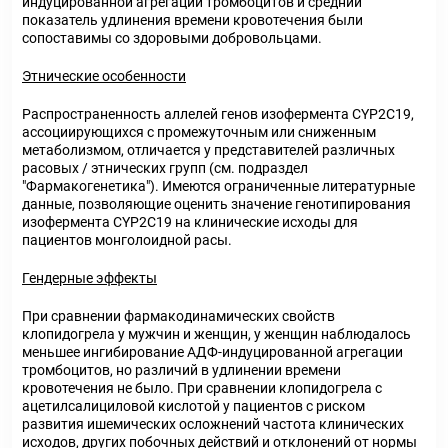
индуцированной агрегации тромбоцитов и средний
показатель удлинения времени кровотечения были
сопоставимы со здоровыми добровольцами.
Этнические особенности
Распространенность аллелей генов изофермента CYP2C19,
ассоциирующихся с промежуточным или сниженным
метаболизмом, отличается у представителей различных
расовых / этнических групп (см. подраздел
"Фармакогенетика"). Имеются ограниченные литературные
данные, позволяющие оценить значение генотипирования
изофермента CYP2C19 на клинические исходы для
пациентов монголоидной расы.
Гендерные эффекты
При сравнении фармакодинамических свойств
клопидогрела у мужчин и женщин, у женщин наблюдалось
меньшее ингибирование АДФ-индуцированной агрегации
тромбоцитов, но различий в удлинении времени
кровотечения не было. При сравнении клопидогрела с
ацетилсалициловой кислотой у пациентов с риском
развития ишемических осложнений частота клинических
исходов, других побочных действий и отклонений от нормы