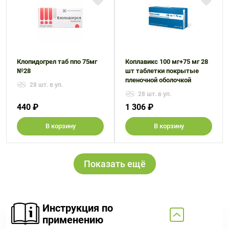
Клопидогрел таб ппо 75мг
Коплавикс 100 мг+75 мг 28
№28
шт таблетки покрытые
пленочной оболочкой
28 шт. в уп.
28 шт. в уп.
440 ₽
1 306 ₽
В корзину
В корзину
Показать ещё
Инструкция по
применению