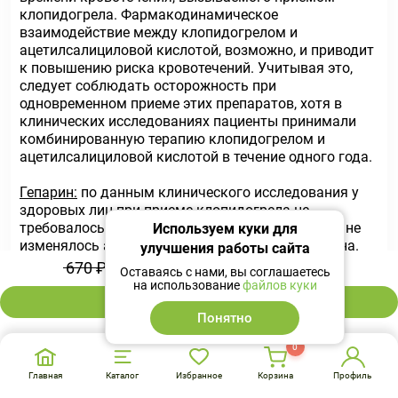
клопидогрела. Фармакодинамическое
взаимодействие между клопидогрелом и
ацетилсалициловой кислотой, возможно, и приводит
к повышению риска кровотечений. Учитывая это,
следует соблюдать осторожность при
одновременном приеме этих препаратов, хотя в
клинических исследованиях пациенты принимали
комбинированную терапию клопидогрелом и
ацетилсалициловой кислотой в течение одного года.
Гепарин:
по данным клинического исследования у
здоровых лиц при приеме клопидогрела не
требовалось изменения дозы гепарина, а также не
Используем куки для
изменялось антикоагулянтное действие гепарина.
улучшения работы сайта
Одновременное применение гепарина не оказывало
469 ₽
670 ₽
-30%
Оставаясь с нами, вы соглашаетесь
влияния на подавление агрегации тромбоцитов
на использование
файлов куки
клопидогрелом. Возможно фармакодинамическое
В корзину
взаимодействие между клопидогрелом и гепарином,
Понятно
приводящее к увеличению риска развития
0
кровотечения. Поэтому одновременное применение
этих препаратов требует осторожности.
Главная
Каталог
Избранное
Корзина
Профиль