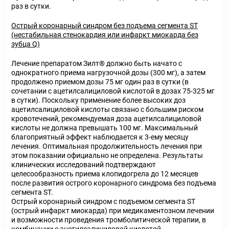
раз в сутки.
Острый коронарный синдром без подъема сегмента ST
(нестабильная стенокардия или инфаркт миокарда без
зубца Q)
Лечение препаратом Зилт® должно быть начато с
однократного приема нагрузочной дозы (300 мг), а затем
продолжено приемом дозы 75 мг один раз в сутки (в
сочетании с ацетилсалициловой кислотой в дозах 75-325 мг
в сутки). Поскольку применение более высоких доз
ацетилсалициловой кислоты связано с большим риском
кровотечений, рекомендуемая доза ацетилсалициловой
кислоты не должна превышать 100 мг. Максимальный
благоприятный эффект наблюдается к 3-ему месяцу
лечения. Оптимальная продолжительность лечения при
этом показании официально не определена. Результаты
клинических исследований подтверждают
целесообразность приема клопидогрела до 12 месяцев
после развития острого коронарного синдрома без подъема
сегмента ST.
Острый коронарный синдром с подъемом сегмента ST
(острый инфаркт миокарда) при медикаментозном лечении
и возможности проведения тромболитической терапии, в