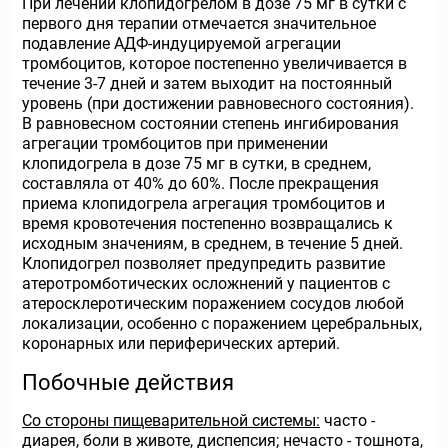
При лечении клопидогрелом в дозе 75 мг в сутки с
первого дня терапии отмечается значительное
подавление АДФ-индуцируемой агрегации
тромбоцитов, которое постепенно увеличивается в
течение 3-7 дней и затем выходит на постоянный
уровень (при достижении равновесного состояния).
В равновесном состоянии степень ингибирования
агрегации тромбоцитов при применении
клопидогрела в дозе 75 мг в сутки, в среднем,
составляла от 40% до 60%. После прекращения
приема клопидогрела агрегация тромбоцитов и
время кровотечения постепенно возвращались к
исходным значениям, в среднем, в течение 5 дней.
Клопидогрел позволяет предупредить развитие
атеротромботических осложнений у пациентов с
атеросклеротическим поражением сосудов любой
локализации, особенно с поражением церебральных,
коронарных или периферических артерий.
Побочные действия
Со стороны пищеварительной системы:
часто -
диарея, боли в животе, диспепсия; нечасто - тошнота,