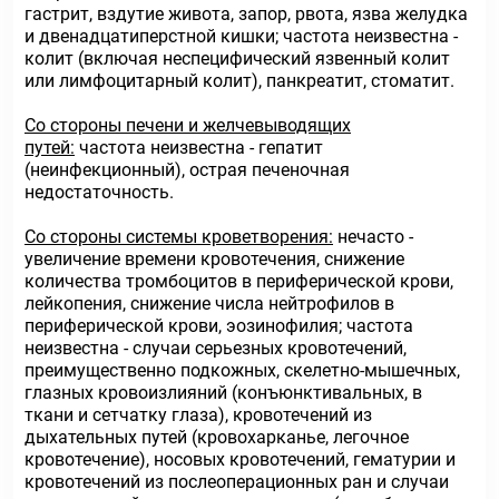
гастрит, вздутие живота, запор, рвота, язва желудка
и двенадцатиперстной кишки; частота неизвестна -
колит (включая неспецифический язвенный колит
или лимфоцитарный колит), панкреатит, стоматит.
Со стороны печени и желчевыводящих
путей:
частота неизвестна - гепатит
(неинфекционный), острая печеночная
недостаточность.
Со стороны системы кроветворения:
нечасто -
увеличение времени кровотечения, снижение
количества тромбоцитов в периферической крови,
лейкопения, снижение числа нейтрофилов в
периферической крови, эозинофилия; частота
неизвестна - случаи серьезных кровотечений,
преимущественно подкожных, скелетно-мышечных,
глазных кровоизлияний (конъюнктивальных, в
ткани и сетчатку глаза), кровотечений из
дыхательных путей (кровохарканье, легочное
кровотечение), носовых кровотечений, гематурии и
кровотечений из послеоперационных ран и случаи