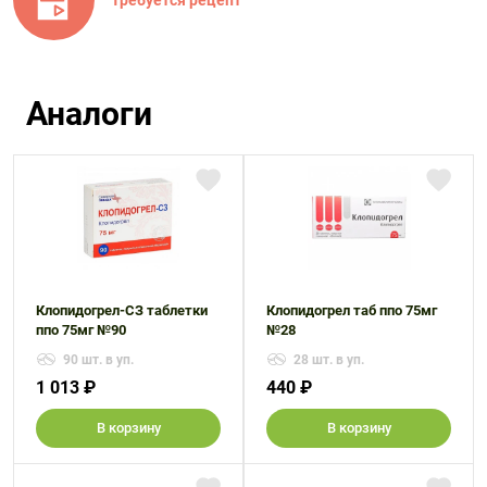
Аналоги
Клопидогрел-СЗ таблетки
Клопидогрел таб ппо 75мг
ппо 75мг №90
№28
90 шт. в уп.
28 шт. в уп.
1 013 ₽
440 ₽
В корзину
В корзину