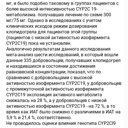
мг, и было подобно таковому в группах пациентов с
более высокой интенсивностью CYP2C 19-
метаболизма. получавших лечение по схеме 300
мг/75 мг. Однако в исследованиях с учетом
клинических исходов режим дозирования
клопидогрела для пациентов этой группы
(пациентов с низкой активностью изофермента
CYP2C19) пока не установлен.
Аналогично результатам данного исследования
мета-анализ шести исследований, в который вошли
данные 335 добровольцев, получавших клопидогрел
и находившихся в состоянии достижения
равновесной концентрации, показал, что по
сравнению с добровольцами с высокой
активностью изофермента CYP2C19, у добровольцев
с промежуточной активностью изофермента
СYP2C19 экспозиция активного метаболита
снижалась на 28 %, а у добровольцев с низкой
активностью изофермента CYP2C19 - на 72 %, в то
время как ИАТ было снижено с различиями в ИАТ на
5,9 % и 21,4 %, соответственно.
Не проводилось оценки влияния генотипа CYP2CI9