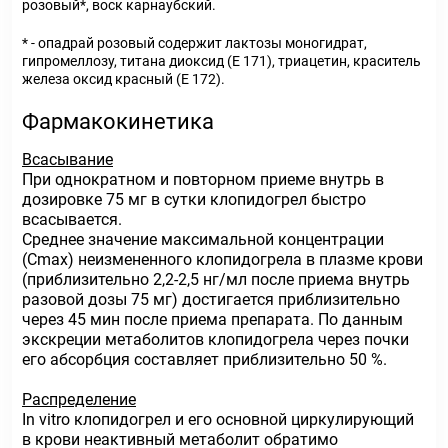
розовый*, воск карнаубский.
* - опадрай розовый содержит лактозы моногидрат,
гипромеллозу, титана диоксид (Е 171), триацетин, краситель
железа оксид красный (Е 172).
Фармакокинетика
Всасывание
При однократном и повторном приеме внутрь в
дозировке 75 мг в сутки клопидогрел быстро
всасывается.
Среднее значение максимальной концентрации
(Сmax) неизмененного клопидогрела в плазме крови
(приблизительно 2,2-2,5 нг/мл после приема внутрь
разовой дозы 75 мг) достигается приблизительно
через 45 мин после приема препарата. По данным
экскреции метаболитов клопидогрела через почки
его абсорбция составляет приблизительно 50 %.
Распределение
In vitro клопидогрел и его основной циркулирующий
в крови неактивный метаболит обратимо