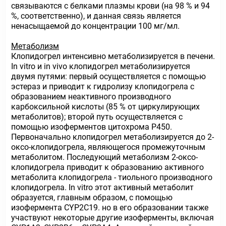
связываются с белками плазмы крови (на 98 % и 94
%, соответственно), и данная связь является
ненасыщаемой до концентрации 100 мг/мл.
Метаболизм
Клопидогрел интенсивно метаболизируется в печени.
In vitro и in vivo клопидогрел метаболизируется
двумя путями: первый осуществляется с помощью
эстераз и приводит к гидролизу клопидогрела с
образованием неактивного производного
карбоксильной кислоты (85 % от циркулирующих
метаболитов); второй путь осуществляется с
помощью изоферментов цитохрома Р450.
Первоначально клопидогрел метаболизируется до 2-
оксо-клопидогрела, являющегося промежуточным
метаболитом. Последующий метаболизм 2-оксо-
клопидогрела приводит к образованию активного
метаболита клопидогрела - тиольного производного
клопидогрела. In vitro этот активный метаболит
образуется, главным образом, с помощью
изофермента CYP2C19. но в его образовании также
участвуют некоторые другие изоферменты, включая