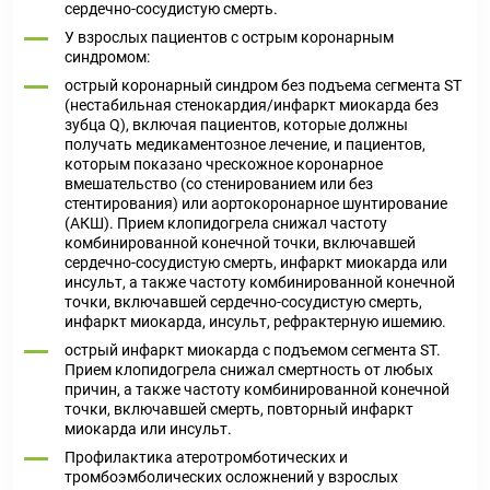
сердечно-сосудистую смерть.
У взрослых пациентов с острым коронарным
синдромом:
острый коронарный синдром без подъема сегмента ST
(нестабильная стенокардия/инфаркт миокарда без
зубца Q), включая пациентов, которые должны
получать медикаментозное лечение, и пациентов,
которым показано чрескожное коронарное
вмешательство (со стенированием или без
стентирования) или аортокоронарное шунтирование
(АКШ). Прием клопидогрела снижал частоту
комбинированной конечной точки, включавшей
сердечно-сосудистую смерть, инфаркт миокарда или
инсульт, а также частоту комбинированной конечной
точки, включавшей сердечно-сосудистую смерть,
инфаркт миокарда, инсульт, рефрактерную ишемию.
острый инфаркт миокарда с подъемом сегмента ST.
Прием клопидогрела снижал смертность от любых
причин, а также частоту комбинированной конечной
точки, включавшей смерть, повторный инфаркт
миокарда или инсульт.
Профилактика атеротромботических и
тромбоэмболических осложнений у взрослых