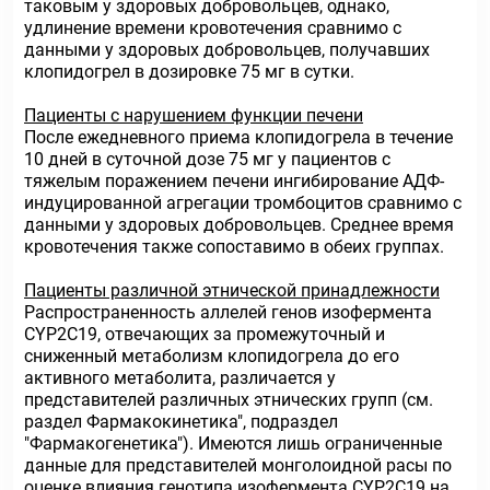
таковым у здоровых добровольцев, однако,
удлинение времени кровотечения сравнимо с
данными у здоровых добровольцев, получавших
клопидогрел в дозировке 75 мг в сутки.
Пациенты с нарушением функции печени
После ежедневного приема клопидогрела в течение
10 дней в суточной дозе 75 мг у пациентов с
тяжелым поражением печени ингибирование АДФ-
индуцированной агрегации тромбоцитов сравнимо с
данными у здоровых добровольцев. Среднее время
кровотечения также сопоставимо в обеих группах.
Пациенты различной этнической принадлежности
Распространенность аллелей генов изофермента
CYP2C19, отвечающих за промежуточный и
сниженный метаболизм клопидогрела до его
активного метаболита, различается у
представителей различных этнических групп (см.
раздел Фармакокинетика", подраздел
"Фармакогенетика"). Имеются лишь ограниченные
данные для представителей монголоидной расы по
оценке влияния генотипа изофермента CYP2C19 на