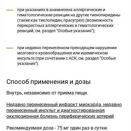
при указаниях в анамнезена аллергические и
гематологические реакции на другие тиенопиридины
(такие как тиклопидин, прасугрел) (возможность
перекрестных аллергических и гематологических
реакций, см. раздел "Особые указания");
при недавно перенесенном преходящем нарушении
мозгового кровообращения или ишемическом
инсульте (при сочетании с АСК, см. раздел "Особые
указания").
Способ применения и дозы
Внутрь, независимо от приема пищи.
Недавно перенесенный инфаркт миокарда, недавно
перенесенный инсульт и диагностированная
окклюзионная болезнь периферических артерий
Рекомендуемая доза - 75 мг один раз в сутки.