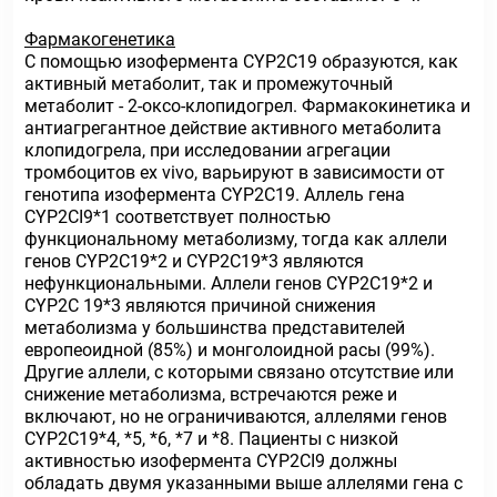
Фармакогенетика
С помощью изофермента CYP2C19 образуются, как
активный метаболит, так и промежуточный
метаболит - 2-оксо-клопидогрел. Фармакокинетика и
антиагрегантное действие активного метаболита
клопидогрела, при исследовании агрегации
тромбоцитов ex vivo, варьируют в зависимости от
генотипа изофермента CYP2C19. Аллель гена
CYP2CI9*1 соответствует полностью
функциональному метаболизму, тогда как аллели
генов CYP2C19*2 и CYP2C19*3 являются
нефункциональными. Аллели генов CYP2C19*2 и
CYP2C 19*3 являются причиной снижения
метаболизма у большинства представителей
европеоидной (85%) и монголоидной расы (99%).
Другие аллели, с которыми связано отсутствие или
снижение метаболизма, встречаются реже и
включают, но не ограничиваются, аллелями генов
CYP2C19*4, *5, *6, *7 и *8. Пациенты с низкой
активностью изофермента CYP2CI9 должны
обладать двумя указанными выше аллелями гена с