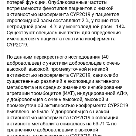
потерей функции. Опубликованные частоты
встречаемости фенотипов пациентов с низкой
активностью изофермента CYP2C19 у пациентов
европеоидной расы составляют 2 %, у пациентов
негроидной расы - 4 % и у монголоидной расы - 14%.
Существуют специальные тесты для определения
имеющегося у пациента генотипа изофермента
CYP2C19.
По данным перекрестного исследования (40
добровольцев) с участием добровольцев с очень
высокой, высокой, промежуточной и низкой
активностью изофермента CYP2C19, каких-либо
существенных различий в экспозиции активного
метаболита и в средних значениях ингибирования
агрегации тромбоцитов (ИАТ), индуцированной АДФ,
у добровольцев с очень высокой, высокой и
промежуточной активностью изофермента CYP2C19
выявлено не было. У добровольцев с низкой
активностью изофермента CYP2C19 экспозиция
активного метаболита снижалась на 63-71 % по
сравнению с добровольцами с высокой
активностью изофермента CYP2C19. При