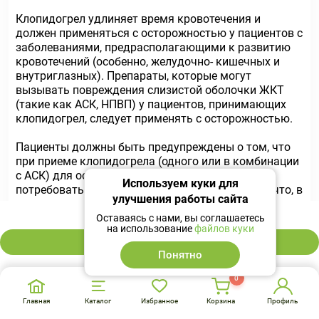
Клопидогрел удлиняет время кровотечения и
должен применяться с осторожностью у пациентов с
заболеваниями, предрасполагающими к развитию
кровотечений (особенно, желудочно- кишечных и
внутриглазных). Препараты, которые могут
вызывать повреждения слизистой оболочки ЖКТ
(такие как АСК, НПВП) у пациентов, принимающих
клопидогрел, следует применять с осторожностью.
Пациенты должны быть предупреждены о том, что
при приеме клопидогрела (одного или в комбинации
с АСК) для остановки кровотечения может
Используем куки для
потребоваться больше времени, а также о том, что, в
улучшения работы сайта
случае возникновения у них необычного (по
2 820 ₽
локализации или продолжительности) кровотечения,
Оставаясь с нами, вы соглашаетесь
на использование
файлов куки
им следует сообщить об этом своему лечащему
В корзину
врачу. Перед любой предстоящей операцией и перед
Понятно
началом приема любого нового лекарственного
препарата пациенты должны сообщать врачу
0
(включая стоматолога) о приеме клопидогрела.
Главная
Каталог
Избранное
Корзина
Профиль
Недавно перенесенный ишемический инсульт