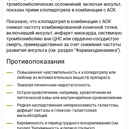
тромбоэмболических осложнений. включая инсульт,
показан прием клопидогрела в комбинации с АСК.
Показано, что клопидогрел в комбинации с АСК
снижал частоту комбинированной конечной точки,
включавшей инсульт, инфаркт миокарда, системную
тромбоэмболию вне ЦНС или сердечно-сосудистую
смерть, преимущественно за счет снижения частоты
развития инсульта (см. раздел "Фармакодинамика").
Противопоказания
Повышенная чувствительность к клопидогрелу или
любому из вспомогательных веществ препарата.
Тяжелая печеночная недостаточность.
Острое кровотечение, например, кровотечение из
пептической язвы или внутричерепное кровоизлияние.
Редкая наследственная непереносимость галактозы,
дефицит лактазы и глюкозо- галактозная
мальабсорбция.
Беременность и период грудного вскармливания (см.
раздел "Беременность и период грудного