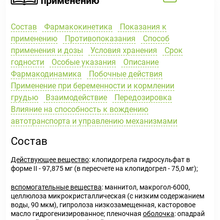
применению
Состав
Фармакокинетика
Показания к
применению
Противопоказания
Способ
применения и дозы
Условия хранения
Срок
годности
Особые указания
Описание
Фармакодинамика
Побочные действия
Применение при беременности и кормлении
грудью
Взаимодействие
Передозировка
Влияние на способность к вождению
автотранспорта и управлению механизмами
Состав
Действующее вещество
: клопидогрела гидросульфат в
форме II - 97,875 мг (в пересчете на клопидогрел - 75,0 мг);
вспомогательные вещества
: маннитол, макрогол-6000,
целлюлоза микрокристаллическая (с низким содержанием
воды, 90 мкм), гипролоза низкозамещенная, касторовое
масло гидрогенизированное; пленочная
оболочка
: опадрай