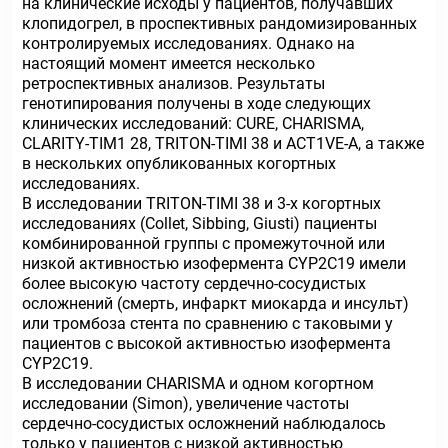
на клинические исходы у пациентов, получавших
клопидогрел, в проспективных рандомизированных
контролируемых исследованиях. Однако на
настоящий момент имеется несколько
ретроспективных анализов. Результаты
генотипирования получены в ходе следующих
клинических исследований: CURE, CHARISMA,
CLARITY-TIM1 28, TRITON-TIMI 38 и ACT1VE-A, а также
в нескольких опубликованных когортных
исследованиях.
В исследовании TRITON-TIMI 38 и 3-х когортных
исследованиях (Collet, Sibbing, Giusti) пациенты
комбинированной группы с промежуточной или
низкой активностью изофермента CYP2C19 имели
более высокую частоту сердечно-сосудистых
осложнений (смерть, инфаркт миокарда и инсульт)
или тромбоза стента по сравнению с таковыми у
пациентов с высокой активностью изофермента
CYP2C19.
В исследовании CHARISMA и одном когортном
исследовании (Simon), увеличение частоты
сердечно-сосудистых осложнений наблюдалось
только у пациентов с низкой активностью