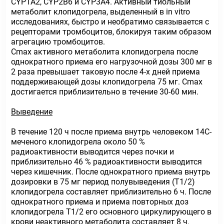
CYP1A2, CYP2B6 и CYP3A4. Активный тиольный
метаболит клопидогрела, выделенный в in vitro
исследованиях, быстро и необратимо связывается с
рецепторами тромбоцитов, блокируя таким образом
агрегацию тромбоцитов.
Сmах активного метаболита клопидогрела после
однократного приема его нагрузочной дозы 300 мг в
2 раза превышает таковую после 4-х дней приема
поддерживающей дозы клопидогрела 75 мг. Сmax
достигается приблизительно в течение 30-60 мин.
Выведение
В течение 120 ч после приема внутрь человеком 14С-
меченого клопидогрела около 50 %
радиоактивности выводится через почки и
приблизительно 46 % радиоактивности выводится
через кишечник. После однократного приема внутрь
дозировки в 75 мг период полувыведения (Т1/2)
клопидогрела составляет приблизительно 6 ч. После
однократного приема и приема повторных доз
клопидогрела Т1/2 его основного циркулирующего в
крови неактивного метаболита составляет 8 ч.