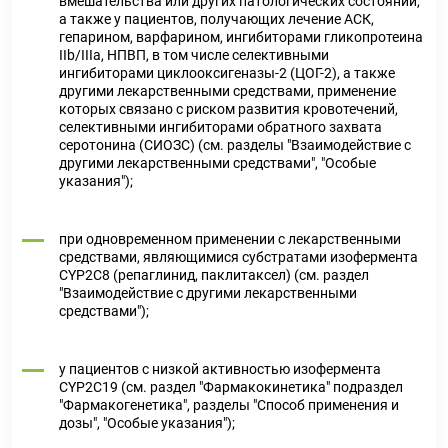
вмешательства или других патологических состояний,
а также у пациентов, получающих лечение АСК,
гепарином, варфарином, ингибиторами гликопротеина
IIb/IIIa, НПВП, в том числе селективными
ингибиторами циклооксигеназы-2 (ЦОГ-2), а также
другими лекарственными средствами, применение
которых связано с риском развития кровотечений,
селективными ингибиторами обратного захвата
серотонина (СИОЗС) (см. разделы "Взаимодействие с
другими лекарственными средствами", "Особые
указания");
при одновременном применении с лекарственными
средствами, являющимися субстратами изофермента
CYP2C8 (репаглинид, паклитаксел) (см. раздел
"Взаимодействие с другими лекарственными
средствами");
у пациентов с низкой активностью изофермента
CYP2C19 (см. раздел "Фармакокинетика" подраздел
"Фармакогенетика", разделы "Способ применения и
дозы", "Особые указания");