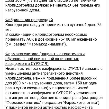
доза 300 мг). У пациентов старше 75 лет лечение
клопидогрелом должно начинаться без приема его
нагрузочной дозы.
Фибрилляция предсердий
Клопидогрел следует принимать в суточной дозе 75
мг.
В комбинации с клопидогрелом необходимо
принимать АСК в дозировке 75-100 мг ежедневно
(см. раздел "Фармакодинамика").
Фармакогенетика (пациенты с генетически
обусловленной сниженной активностью
изофермента CYP2C19)
Низкая активность изофермента CYP2C19 связана с
уменьшением антиагрегантного действия
клопидогрела. Режим применения более высоких
доз (600 мг - нагрузочная доза, затем 150 мг один
раз в сутки ежедневно) у пациентов с низкой
активностью изофермента CYP2C19 увеличивает
антиагрегантное действие клопидогрела (см. раздел
"Фармакокинетика" подраздел "Фармакогенетика").
У пациентов низкой активностью изофермента