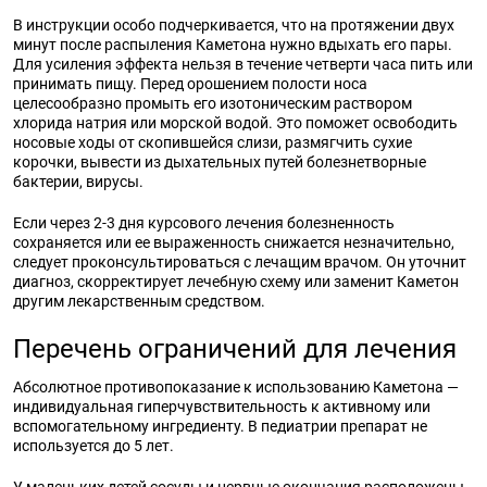
В инструкции особо подчеркивается, что на протяжении двух
минут после распыления Каметона нужно вдыхать его пары.
Для усиления эффекта нельзя в течение четверти часа пить или
принимать пищу. Перед орошением полости носа
целесообразно промыть его изотоническим раствором
хлорида натрия или морской водой. Это поможет освободить
носовые ходы от скопившейся слизи, размягчить сухие
корочки, вывести из дыхательных путей болезнетворные
бактерии, вирусы.
Если через 2-3 дня курсового лечения болезненность
сохраняется или ее выраженность снижается незначительно,
следует проконсультироваться с лечащим врачом. Он уточнит
диагноз, скорректирует лечебную схему или заменит Каметон
другим лекарственным средством.
Перечень ограничений для лечения
Абсолютное противопоказание к использованию Каметона —
индивидуальная гиперчувствительность к активному или
вспомогательному ингредиенту. В педиатрии препарат не
используется до 5 лет.