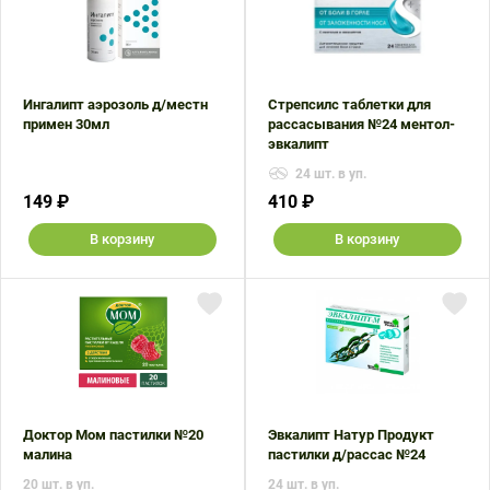
Ингалипт аэрозоль д/местн
Стрепсилс таблетки для
примен 30мл
рассасывания №24 ментол-
эвкалипт
24 шт. в уп.
149 ₽
410 ₽
В корзину
В корзину
Доктор Мом пастилки №20
Эвкалипт Натур Продукт
малина
пастилки д/рассас №24
20 шт. в уп.
24 шт. в уп.