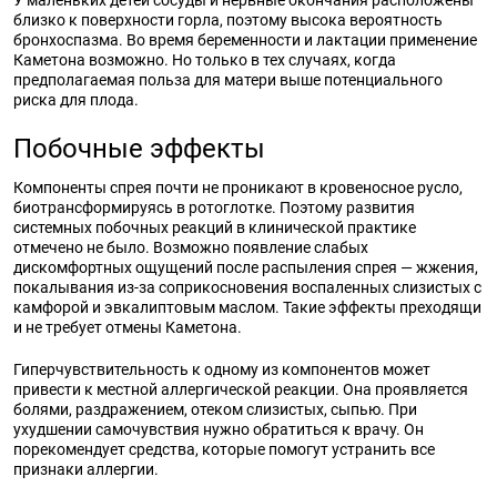
У маленьких детей сосуды и нервные окончания расположены
близко к поверхности горла, поэтому высока вероятность
бронхоспазма. Во время беременности и лактации применение
Каметона возможно. Но только в тех случаях, когда
предполагаемая польза для матери выше потенциального
риска для плода.
Побочные эффекты
Компоненты спрея почти не проникают в кровеносное русло,
биотрансформируясь в ротоглотке. Поэтому развития
системных побочных реакций в клинической практике
отмечено не было. Возможно появление слабых
дискомфортных ощущений после распыления спрея — жжения,
покалывания из-за соприкосновения воспаленных слизистых с
камфорой и эвкалиптовым маслом. Такие эффекты преходящи
и не требует отмены Каметона.
Гиперчувствительность к одному из компонентов может
привести к местной аллергической реакции. Она проявляется
болями, раздражением, отеком слизистых, сыпью. При
ухудшении самочувствия нужно обратиться к врачу. Он
порекомендует средства, которые помогут устранить все
признаки аллергии.