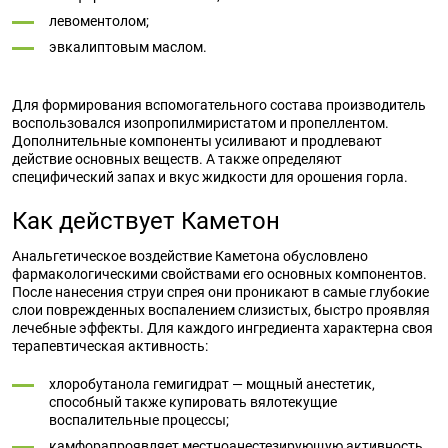
левоментолом;
эвкалиптовым маслом.
Для формирования вспомогательного состава производитель
воспользовался изопропилмиристатом и пропеллентом.
Дополнительные компоненты усиливают и продлевают
действие основных веществ. А также определяют
специфический запах и вкус жидкости для орошения горла.
Как действует Каметон
Анальгетическое воздействие Каметона обусловлено
фармакологическими свойствами его основных компонентов.
После нанесения струи спрея они проникают в самые глубокие
слои поврежденных воспалением слизистых, быстро проявляя
лечебные эффекты. Для каждого ингредиента характерна своя
терапевтическая активность:
хлоробутанола гемигидрат — мощный анестетик,
способный также купировать вялотекущие
воспалительные процессы;
камфорапроявляет местноанестезирующую активность,