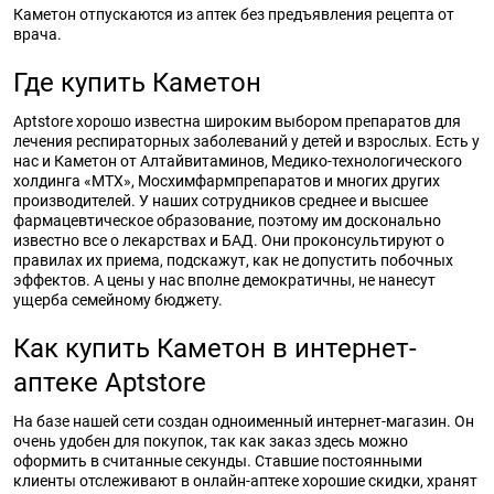
Каметон отпускаются из аптек без предъявления рецепта от
врача.
Где купить Каметон
Aptstore хорошо известна широким выбором препаратов для
лечения респираторных заболеваний у детей и взрослых. Есть у
нас и Каметон от Алтайвитаминов, Медико-технологического
холдинга «МТХ», Мосхимфармпрепаратов и многих других
производителей. У наших сотрудников среднее и высшее
фармацевтическое образование, поэтому им досконально
известно все о лекарствах и БАД. Они проконсультируют о
правилах их приема, подскажут, как не допустить побочных
эффектов. А цены у нас вполне демократичны, не нанесут
ущерба семейному бюджету.
Как купить Каметон в интернет-
аптеке Aptstore
На базе нашей сети создан одноименный интернет-магазин. Он
очень удобен для покупок, так как заказ здесь можно
оформить в считанные секунды. Ставшие постоянными
клиенты отслеживают в онлайн-аптеке хорошие скидки, хранят