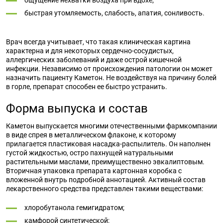
ощущение нехватки воздуха при вдохе;
быстрая утомляемость, слабость, апатия, сонливость.
Врач всегда учитывает, что такая клиническая картина
характерна и для некоторых сердечно-сосудистых,
аллергических заболеваний и даже острой кишечной
инфекции. Независимо от происхождения патологии он может
назначить пациенту Каметон. Не воздействуя на причину болей
в горле, препарат способен ее быстро устранить.
Форма выпуска и состав
Каметон выпускается многими отечественными фармкомпании
в виде спрея в металлическом флаконе, к которому
прилагается пластиковая насадка-распылитель. Он наполнен
густой жидкостью, остро пахнущей натуральными
растительными маслами, преимущественно эвкалиптовым.
Вторичная упаковка препарата картонная коробка с
вложенной внутрь подробной аннотацией. Активный состав
лекарственного средства представлен такими веществами:
хлоробутанола гемигидратом;
камфорой синтетической;