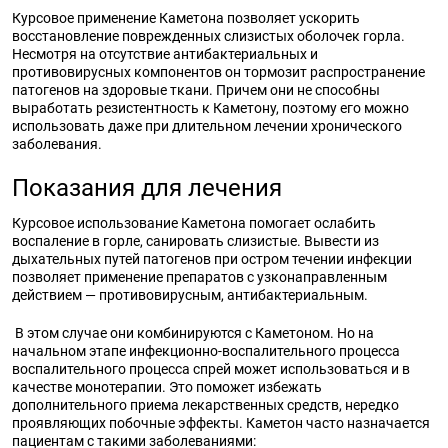
Курсовое применение Каметона позволяет ускорить
восстановление поврежденных слизистых оболочек горла.
Несмотря на отсутствие антибактериальных и
противовирусных компонентов он тормозит распространение
патогенов на здоровые ткани. Причем они не способны
выработать резистентность к Каметону, поэтому его можно
использовать даже при длительном лечении хронического
заболевания.
Показания для лечения
Курсовое использование Каметона помогает ослабить
воспаление в горле, санировать слизистые. Вывести из
дыхательных путей патогенов при остром течении инфекции
позволяет применение препаратов с узконаправленным
действием — противовирусным, антибактериальным.
В этом случае они комбинируются с Каметоном. Но на
начальном этапе инфекционно-воспалительного процесса
воспалительного процесса спрей может использоваться и в
качестве монотерапии. Это поможет избежать
дополнительного приема лекарственных средств, нередко
проявляющих побочные эффекты. Каметон часто назначается
пациентам с такими заболеваниями: