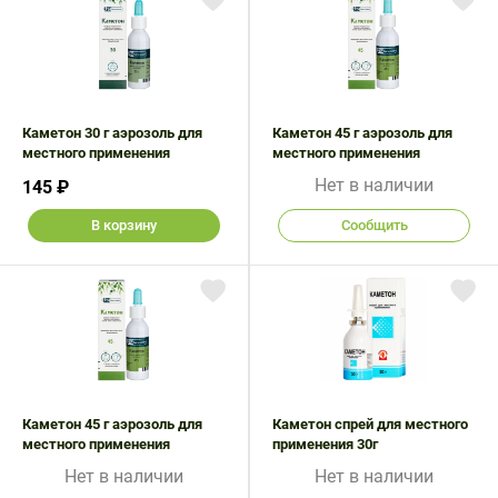
Поливитаминные
При
и гриппе
комплексы
простуде
Противоаллергические
Противовоспалительные
Пробиотики
Сахарный
препараты
препараты
диабет
Противогрибковые
Противоопухолевые
Тонизирующие
Фиточай/
Каметон 30 г аэрозоль для
препараты
препараты
Каметон 45 г аэрозоль для
местного применения
чай
местного применения
Противопаразитарные
Растительные
Нет в наличии
145 ₽
препараты
препараты
В корзину
Сообщить
Сердечно-
Система
сосудистые
обмена
препараты
веществ
Средства
Стоматологические
от
препараты
алкоголизма
и курения
Каметон 45 г аэрозоль для
Каметон спрей для местного
местного применения
применения 30г
Нет в наличии
Нет в наличии