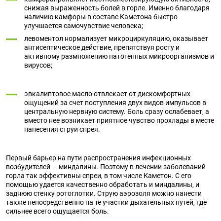
снижая выраженность болей в горле. Именно благодаря
наличию камфоры в составе Каметона быстро
улучшается самочувствие человека;
левоментол нормализует микроциркуляцию, оказывает
антисептическое действие, препятствуя росту и
активному размножению патогенных микроорганизмов и
вирусов;
эвкалиптовое масло отвлекает от дискомфортных
ощущений за счет поступления двух видов импульсов в
центральную нервную систему. Боль сразу ослабевает, а
вместо нее возникает приятное чувство прохлады в месте
нанесения струи спрея.
Первый барьер на пути распространения инфекционных
возбудителей — миндалины. Поэтому в лечении заболеваний
горла так эффективны спреи, в том числе Каметон. С его
помощью удается качественно обработать и миндалины, и
заднюю стенку ротоглотки. Струю аэрозоля можно нанести
также непосредственно на те участки дыхательных путей, где
сильнее всего ощущается боль.