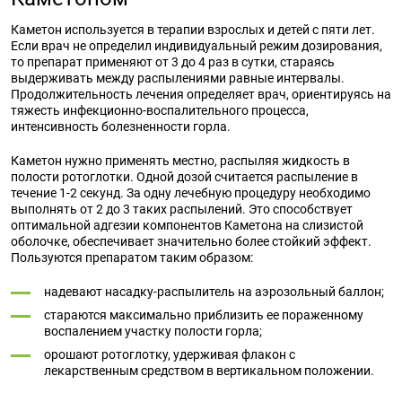
Каметон используется в терапии взрослых и детей с пяти лет.
Если врач не определил индивидуальный режим дозирования,
то препарат применяют от 3 до 4 раз в сутки, стараясь
выдерживать между распылениями равные интервалы.
Продолжительность лечения определяет врач, ориентируясь на
тяжесть инфекционно-воспалительного процесса,
интенсивность болезненности горла.
Каметон нужно применять местно, распыляя жидкость в
полости ротоглотки. Одной дозой считается распыление в
течение 1-2 секунд. За одну лечебную процедуру необходимо
выполнять от 2 до 3 таких распылений. Это способствует
оптимальной адгезии компонентов Каметона на слизистой
оболочке, обеспечивает значительно более стойкий эффект.
Пользуются препаратом таким образом:
надевают насадку-распылитель на аэрозольный баллон;
стараются максимально приблизить ее пораженному
воспалением участку полости горла;
орошают ротоглотку, удерживая флакон с
лекарственным средством в вертикальном положении.