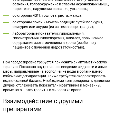
сознания, головокружение и спазмы икроножных мышц,
парестезия, нарушения сознания, усталость;
со стороны ЖКТ: тошнота, рвота, жажда;
со стороны почек и мочевыводящих путей: полиурия,
олигурия или анурия (из-за гемоконцентрации);
лабораторные показатели: гипокалиемия,
гипонатриемия, гипохлоремия, алкалоз, повышенное
содержание азота мочевины в крови (особенно у
пациентов с почечной недостаточностью).
При передозировке требуется применять симптоматическую
терапию. Показано внутривенное введение жидкости и иные
меры, направленные на восполнение воды в организме во
избежание дегидратации. Также требуется скорректировать
водно-солевой баланс. Необходимо контролировать давление,
диурез, отслеживать показатели креатинина и мочевины,
кроме того – электролиты в сыворотке крови.
Взаимодействие с другими
препаратами