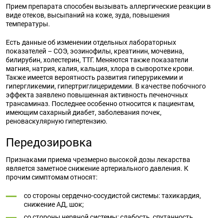
Прием препарата способен вызывать аллергические реакции в
виде отеков, высыпаний на коже, зуда, повышения
температуры.
Есть данные об изменении отдельных лабораторных
показателей – СОЭ, эозинофилы, креатинин, мочевина,
билирубин, холестерин, ТТГ. Меняются также показатели
магния, натрия, калия, кальция, хлора в сыворотке крови.
Также имеется вероятность развития гиперурикемии и
гипергликемии, гипертриглицеридемии. В качестве побочного
эффекта заявлено повышенная активность печеночных
трансаминаз. Последнее особенно относится к пациентам,
имеющим сахарный диабет, заболевания почек,
реноваскулярную гипертензию.
Передозировка
Признаками приема чрезмерно высокой дозы лекарства
является заметное снижение артериального давления. К
прочим симптомам относят:
со стороны сердечно-сосудистой системы: тахикардия,
снижение АД, шок;
со стороны нервной системы: слабость, спутанность