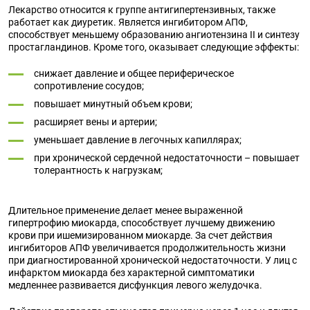
Лекарство относится к группе антигипертензивных, также
работает как диуретик. Является ингибитором АПФ,
способствует меньшему образованию ангиотензина II и синтезу
простагландинов. Кроме того, оказывает следующие эффекты:
снижает давление и общее периферическое
сопротивление сосудов;
повышает минутный объем крови;
расширяет вены и артерии;
уменьшает давление в легочных капиллярах;
при хронической сердечной недостаточности – повышает
толерантность к нагрузкам;
Длительное применение делает менее выраженной
гипертрофию миокарда, способствует лучшему движению
крови при ишемизированном миокарде. За счет действия
ингибиторов АПФ увеличивается продолжительность жизни
при диагностированной хронической недостаточности. У лиц с
инфарктом миокарда без характерной симптоматики
медленнее развивается дисфункция левого желудочка.