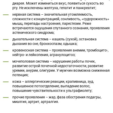
диарея. Может измениться вкус, появиться сухость во
рту. Не исключены желтуха, гепатит и панкреатит;
нервная система – значительная утомляемость,
сложности с концентрацией, сонливость, «судорожность»
мышц, перепады настроения, парестезии. Реже
встречаются ощущения спутанного сознания, проявления
астенического синдрома;
дыхательная система – кашель (сухой), остановка
дыхания во сне, бронхоспазм, одышка;
кровеносная система – проявления анемии, тромбоцито-,
нейтро- и лейкопения, агранулоцитоз;
мочеполовая система – нарушение работы почек,
развитие острой почечной недостаточности, развитие
уремии, анурии, олигурии. У мужчин возможна сниженная
потенция;
кожа – аллергические реакции, крапивница, зуд,
повышенное потоотделение, выпадение волос,
повышение чувствительности к ультрафиолету;
прочие проявления – жар, фаза обострения подагры,
миалгия, артрит, артралгия.