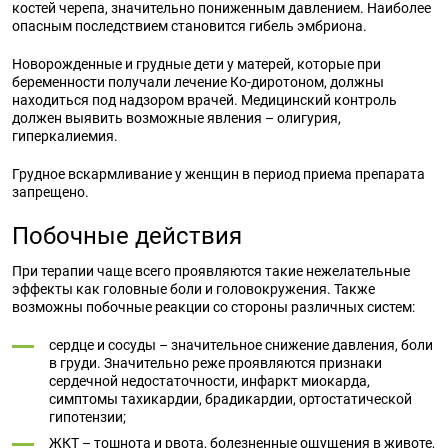
костей черепа, значительно пониженным давлением. Наиболее
опасным последствием становится гибель эмбриона.
Новорожденные и грудные дети у матерей, которые при
беременности получали лечение Ко-диротоном, должны
находиться под надзором врачей. Медицинский контроль
должен выявить возможные явления – олигурия,
гиперкалиемия.
Грудное вскармливание у женщин в период приема препарата
запрещено.
Побочные действия
При терапии чаще всего проявляются такие нежелательные
эффекты как головные боли и головокружения. Также
возможны побочные реакции со стороны различных систем:
сердце и сосуды – значительное снижение давления, боли
в груди. Значительно реже проявляются признаки
сердечной недостаточности, инфаркт миокарда,
симптомы тахикардии, брадикардии, ортостатической
гипотензии;
ЖКТ – тошнота и рвота, болезненные ощущения в животе,