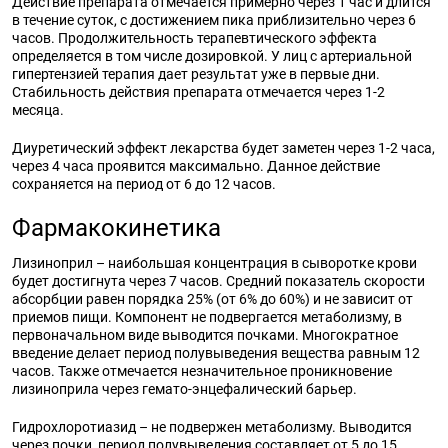
Действие препарата отмечается примерно через 1 час и длится
в течение суток, с достижением пика приблизительно через 6
часов. Продолжительность терапевтического эффекта
определяется в том числе дозировкой. У лиц с артериальной
гипертензией терапия дает результат уже в первые дни.
Стабильность действия препарата отмечается через 1-2
месяца.
Диуретический эффект лекарства будет заметен через 1-2 часа,
через 4 часа проявится максимально. Данное действие
сохраняется на период от 6 до 12 часов.
Фармакокинетика
Лизиноприл – наибольшая концентрация в сыворотке крови
будет достигнута через 7 часов. Средний показатель скорости
абсорбции равен порядка 25% (от 6% до 60%) и не зависит от
приемов пищи. Компонент не подвергается метаболизму, в
первоначальном виде выводится почками. Многократное
введение делает период полувыведения вещества равным 12
часов. Также отмечается незначительное проникновение
лизиноприла через гемато-энцефалический барьер.
Гидрохлоротиазид – не подвержен метаболизму. Выводится
через почки, период полувыведения составляет от 5 до 15