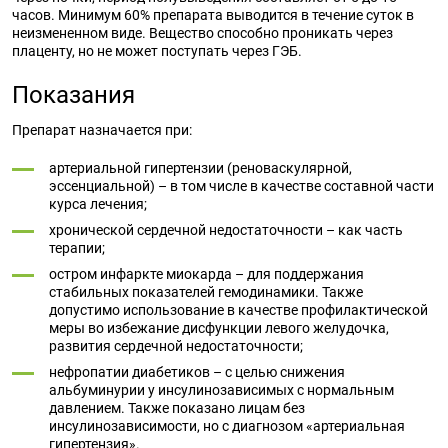
часов. Минимум 60% препарата выводится в течение суток в
неизмененном виде. Вещество способно проникать через
плаценту, но не может поступать через ГЭБ.
Показания
Препарат назначается при:
артериальной гипертензии (реноваскулярной,
эссенциальной) – в том числе в качестве составной части
курса лечения;
хронической сердечной недостаточности – как часть
терапии;
остром инфаркте миокарда – для поддержания
стабильных показателей гемодинамики. Также
допустимо использование в качестве профилактической
меры во избежание дисфункции левого желудочка,
развития сердечной недостаточности;
нефропатии диабетиков – с целью снижения
альбуминурии у инсулинозависимых с нормальным
давлением. Также показано лицам без
инсулинозависимости, но с диагнозом «артериальная
гипертензия».