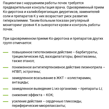
Пациентам с нарушением работы почек требуется
предварительная консультация врача. Одновременный прием
Ко-диротона и калийсберегающих диуретиков, заменителей
соли и препаратов K у них возрастает риск развития
гиперкалиемии. Таким больным показан регулярный
мониторинг уровня К в сыворотке крови и контроль работы
почек.
При одновременном приеме Ко-диротона и препаратов других
групп отмечается:
повышенное гипотензивное действие – барбитураты,
трициклические АД, вазодилататоры, фенотиазины,
также этанол;
пониженное антигипертензивное действие лизиноприла –
НПВП, эстрогены;
замедленное всасывание в ЖКТ – колестирамин,
антациды;
замедленное выведение Li из организма – препараты Li;
снижение эффекта – КОК;
усиление действия – сердечные гликозиды,
периферические миорелаксанты;