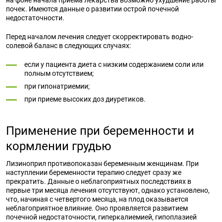
на фоне начала приема лекарства возможно ухудшение работы
почек. Имеются данные о развитии острой почечной
недостаточности.
Перед началом лечения следует скорректировать водно-
солевой баланс в следующих случаях:
если у пациента диета с низким содержанием соли или
полным отсутствием;
при гипонатриемии;
при приеме высоких доз диуретиков.
Применение при беременности и
кормлении грудью
Лизиноприл противопоказан беременным женщинам. При
наступлении беременности терапию следует сразу же
прекратить. Данные о неблагоприятных последствиях в
первые три месяца лечения отсутствуют, однако установлено,
что, начиная с четвертого месяца, на плод оказывается
неблагоприятное влияние. Оно проявляется развитием
почечной недостаточности, гиперкалиемией, гипоплазией