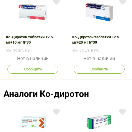
Поливитаминные
При
и гриппе
комплексы
простуде
Противоаллергические
Противовоспалительные
Пробиотики
Сахарный
препараты
препараты
диабет
Противогрибковые
Противоопухолевые
Тонизирующие
Фиточай/
препараты
препараты
Ко-Диротон таблетки 12.5
Ко-Диротон таблетки 12.5
чай
мг+10 мг №30
мг+20 мг №30
Противопаразитарные
Растительные
30 шт. в уп.
30 шт. в уп.
препараты
препараты
Нет в наличии
Нет в наличии
Сердечно-
Система
сосудистые
обмена
Сообщить
Сообщить
препараты
веществ
Средства
Стоматологические
Аналоги Ко-диротон
от
препараты
алкоголизма
и курения