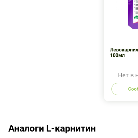
Левокарнил
100мл
Нет в 
Соо
Аналоги L-карнитин