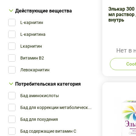
Пик-Фарма ПРО ООО
ЭЛЬКАР
Элькар 300
Действующие вещества
мл раствор
Пик-фарма
внутрь
L-карнитин
Русфик (остальное)
L-карнитина
Солгар Баунти
Lкарнитин
Нет в 
Эвалар
Витамин B2
Соо
Эвалар ЗАО
Левокарнитин
Эллара ООО
Потребительская категория
Бад аминокислоты
Бад для коррекции метаболическ...
Бад для похудения
Бад содержащие витамин С