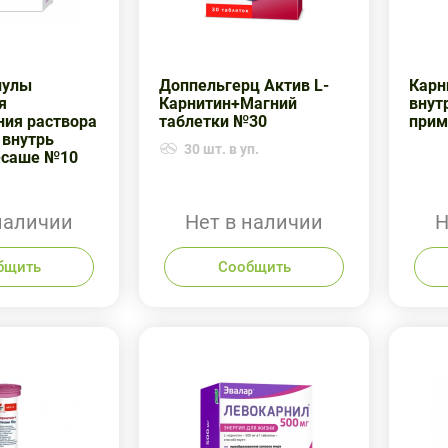
нулы
Доппельгерц Актив L-
Карн
я
Карнитин+Магний
внут
ния раствора
таблетки №30
прим
 внутрь
30 шт. в уп.
-саше №10
наличии
Нет в наличии
Н
бщить
Сообщить