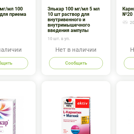
 мг/мл 100
Элькар 100 мг/мл 5 мл
Карн
 для приема
10 шт раствор для
№20
внутривенного и
20
внутримышечного
введения ампулы
10 шт. в уп.
наличии
Нет в наличии
Н
бщить
Сообщить