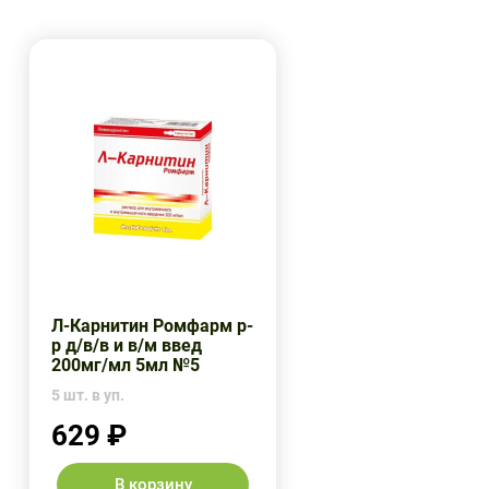
Л-Карнитин Ромфарм р-
р д/в/в и в/м введ
200мг/мл 5мл №5
5 шт. в уп.
629 ₽
В корзину