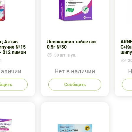
ц Актив
Левокарнил таблетки
ARNE
ипучие №15
0,5г №30
С+Ка
+ В12 лимон
шипу
30 шт. в уп.
п.
20
наличии
Нет в наличии
Н
бщить
Сообщить