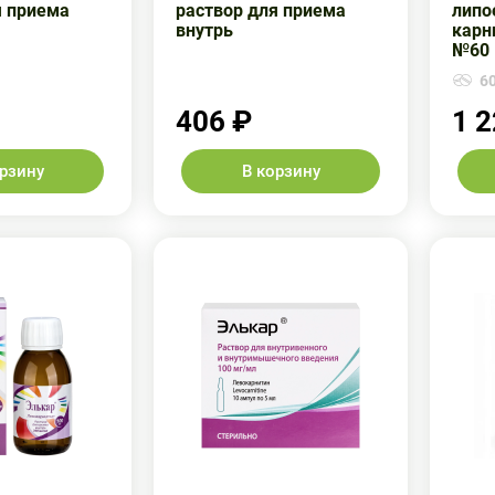
я приема
раствор для приема
липое
внутрь
карн
№60
60
406 ₽
1 2
орзину
В корзину