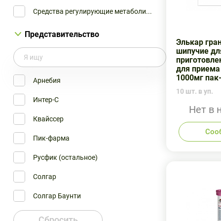
Средства регулирующие метаболи...
Представительство
Элькар гра
шипучие дл
приготовле
для приема
1000мг пак
Арнебия
10 шт. в уп.
Интер-С
Нет в 
Квайссер
Соо
Пик-фарма
Русфик (остальное)
Солгар
Солгар Баунти
Эвалар
Сбросить