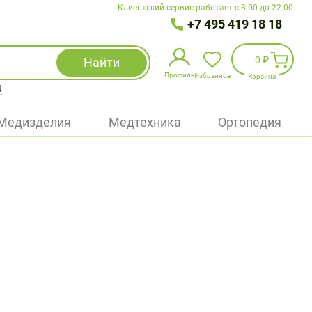
Клиентский сервис работает с 8.00 до 22.00
+7 495 419 18 18
0 ₽
Найти
Профиль
Избранное
Корзина
R
Избранное
(
0
)
Медизделия
Медтехника
Ортопедия
Войти
БАД
Медицинская техника (приборы)
Наборы
Упаковка