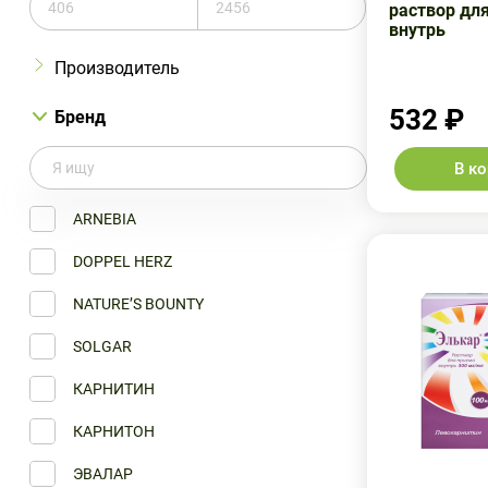
раствор дл
внутрь
Производитель
532 ₽
Бренд
В к
Adipharm EAD
Queisser Pharma GmbH&Co.KG
ARNEBIA
Solgar Vitamin and Herb
DOPPEL HERZ
Арнебия
NATURE’S BOUNTY
Внешторг Фарма ООО
SOLGAR
Квайссер
КАРНИТИН
Пик-Фарма Лек
КАРНИТОН
Пик-Фарма ООО
ЭВАЛАР