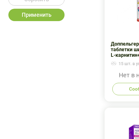
Применить
Доппельгер
таблетки ш
L-карнитин
15 шт. в у
Нет в 
Соо