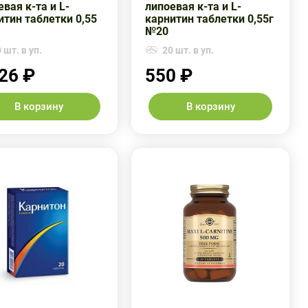
вая к-та и L-
липоевая к-та и L-
итин таблетки 0,55
карнитин таблетки 0,55г
№20
 шт. в уп.
20 шт. в уп.
26 ₽
550 ₽
В корзину
В корзину