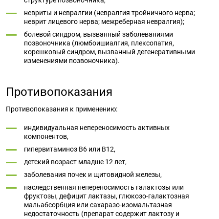
структуре позвоночника,
невриты и невралгии (невралгия тройничного нерва;
неврит лицевого нерва; межреберная невралгия);
болевой синдром, вызванный заболеваниями
позвоночника (люмбоишиалгия, плексопатия,
корешковый синдром, вызванный дегенеративными
изменениями позвоночника).
Противопоказания
Противопоказания к применению:
индивидуальная непереносимость активных
компонентов,
гипервитаминоз B6 или B12,
детский возраст младше 12 лет,
заболевания почек и щитовидной железы,
наследственная непереносимость галактозы или
фруктозы, дефицит лактазы, глюкозо-галактозная
мальабсорбция или сахаразо-изомальтазная
недостаточность (препарат содержит лактозу и