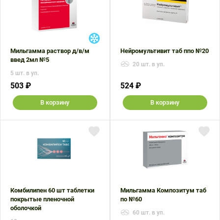
Мильгамма раствор д/в/м
Нейромультивит таб ппо №20
введ 2мл №5
20 шт. в уп.
5 шт. в уп.
503 ₽
524 ₽
В корзину
В корзину
Комбилипен 60 шт таблетки
Мильгамма Композитум таб
покрытые пленочной
по №60
оболочкой
60 шт. в уп.