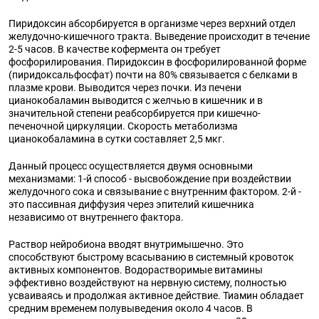
Пиридоксин абсорбируется в организме через верхний отдел
желудочно-кишечного тракта. Выведение происходит в течение
2-5 часов. В качестве кофермента он требует
фосфорилирования. Пиридоксин в фосфорилированной форме
(пиридоксальфосфат) почти на 80% связывается с белками в
плазме крови. Выводится через почки. Из печени
цианокобаламин выводится с желчью в кишечник и в
значительной степени реабсорбируется при кишечно-
печеночной циркуляции. Скорость метаболизма
цианокобаламина в сутки составляет 2,5 мкг.
Данный процесс осуществляется двумя основными
механизмами: 1-й способ - высвобождение при воздействии
желудочного сока и связывание с внутренним фактором. 2-й -
это пассивная диффузия через эпителий кишечника
независимо от внутреннего фактора.
Раствор нейробиона вводят внутримышечно. Это
способствуют быстрому всасыванию в системный кровоток
активных компонентов. Водорастворимые витамины
эффективно воздействуют на нервную систему, полностью
усваиваясь и продолжая активное действие. Тиамин обладает
средним временем полувыведения около 4 часов. В