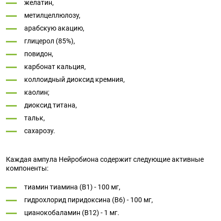
желатин,
метилцеллюлозу,
арабскую акацию,
глицерол (85%),
повидон,
карбонат кальция,
коллоидный диоксид кремния,
каолин;
диоксид титана,
тальк,
сахарозу.
Каждая ампула Нейробиона содержит следующие активные
компоненты:
тиамин тиамина (В1) - 100 мг,
гидрохлорид пиридоксина (В6) - 100 мг,
цианокобаламин (В12) - 1 мг.