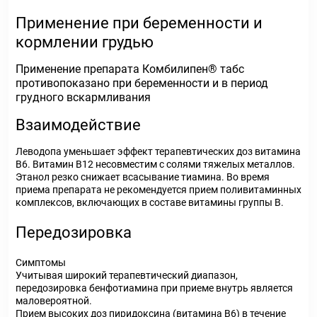
Применение при беременности и
кормлении грудью
Применение препарата Комбилипен
®
табс
противопоказано при беременности и в период
грудного вскармливания
Взаимодействие
Леводопа уменьшает эффект терапевтических доз витамина
В
6
. Витамин В
12
несовместим с солями тяжелых металлов.
Этанол резко снижает всасывание тиамина. Во время
приема препарата не рекомендуется прием поливитаминных
комплексов, включающих в составе витамины группы В.
Передозировка
Симптомы
Учитывая широкий терапевтический диапазон,
передозировка бенфотиамина при приеме внутрь является
маловероятной.
Прием высоких доз пиридоксина (витамина В
6
) в течение