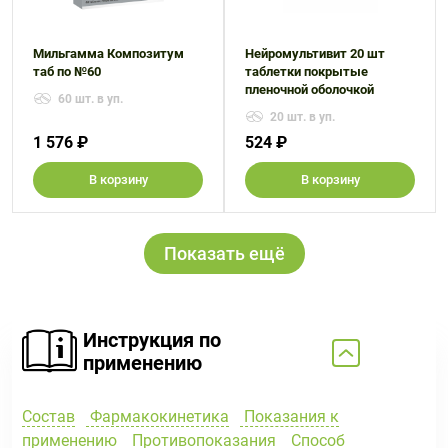
Мильгамма Композитум
Нейромультивит 20 шт
таб по №60
таблетки покрытые
пленочной оболочкой
60 шт. в уп.
20 шт. в уп.
1 576 ₽
524 ₽
В корзину
В корзину
Показать ещё
Инструкция по
применению
Состав
Фармакокинетика
Показания к
применению
Противопоказания
Способ