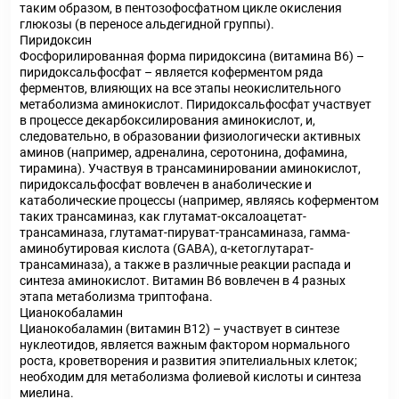
таким образом, в пентозофосфатном цикле окисления
глюкозы (в переносе альдегидной группы).
Пиридоксин
Фосфорилированная форма пиридоксина (витамина В
6
) –
пиридоксальфосфат – является коферментом ряда
ферментов, влияющих на все этапы неокислительного
метаболизма аминокислот. Пиридоксальфосфат участвует
в процессе декарбоксилирования аминокислот, и,
следовательно, в образовании физиологически активных
аминов (например, адреналина, серотонина, дофамина,
тирамина). Участвуя в трансаминировании аминокислот,
пиридоксальфосфат вовлечен в анаболические и
катаболические процессы (например, являясь коферментом
таких трансаминаз, как глутамат-оксалоацетат-
трансаминаза, глутамат-пируват-трансаминаза, гамма-
аминобутировая кислота (GABA), α-кетоглутарат-
трансаминаза), а также в различные реакции распада и
синтеза аминокислот. Витамин В
6
вовлечен в 4 разных
этапа метаболизма триптофана.
Цианокобаламин
Цианокобаламин (витамин В
12
) – участвует в синтезе
нуклеотидов, является важным фактором нормального
роста, кроветворения и развития эпителиальных клеток;
необходим для метаболизма фолиевой кислоты и синтеза
миелина.