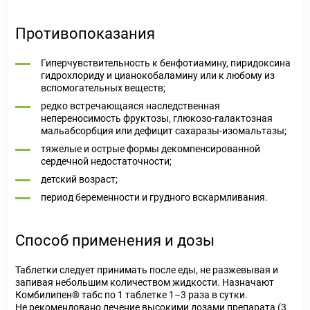
Противопоказания
Гиперчувствительность к бенфотиамину, пиридоксина
гидрохлориду и цианокобаламину или к любому из
вспомогательных веществ;
редко встречающаяся наследственная
непереносимость фруктозы, глюкозо-галактозная
мальабсорбция или дефицит сахаразы-изомальтазы;
тяжелые и острые формы декомпенсированной
сердечной недостаточности;
детский возраст;
период беременности и грудного вскармливания.
Способ применения и дозы
Таблетки следует принимать после еды, не разжевывая и
запивая небольшим количеством жидкости. Назначают
Комбилипен
®
табс по 1 таблетке 1–3 раза в сутки.
Не рекомендовано лечение высокими дозами препарата (3