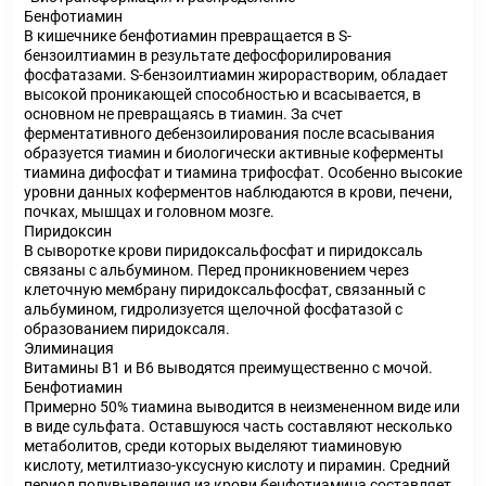
Бенфотиамин
В кишечнике бенфотиамин превращается в Ѕ-
бензоилтиамин в результате дефосфорилирования
фосфатазами. Ѕ-бензоилтиамин жирорастворим, обладает
высокой проникающей способностью и всасывается, в
основном не превращаясь в тиамин. За счет
ферментативного дебензоилирования после всасывания
образуется тиамин и биологически активные коферменты
тиамина дифосфат и тиамина трифосфат. Особенно высокие
уровни данных коферментов наблюдаются в крови, печени,
почках, мышцах и головном мозге.
Пиридоксин
В сыворотке крови пиридоксальфосфат и пиридоксаль
связаны с альбумином. Перед проникновением через
клеточную мембрану пиридоксальфосфат, связанный с
альбумином, гидролизуется щелочной фосфатазой с
образованием пиридоксаля.
Элиминация
Витамины В
1
и В
6
выводятся преимущественно с мочой.
Бенфотиамин
Примерно 50% тиамина выводится в неизмененном виде или
в виде сульфата. Оставшуюся часть составляют несколько
метаболитов, среди которых выделяют тиаминовую
кислоту, метилтиазо-уксусную кислоту и пирамин. Средний
период полувыведения из крови бенфотиамина составляет