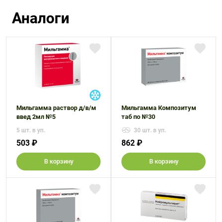
Аналоги
Мильгамма раствор д/в/м
Мильгамма Композитум
введ 2мл №5
таб по №30
5 шт. в уп.
30 шт. в уп.
503 ₽
862 ₽
В корзину
В корзину