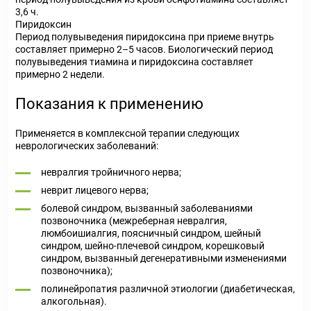
3,6 ч.
Пиридоксин
Период полувыведения пиридоксина при приеме внутрь
составляет примерно 2–5 часов. Биологический период
полувыведения тиамина и пиридоксина составляет
примерно 2 недели.
Показания к применению
Применяется в комплексной терапии следующих
неврологических заболеваний:
невралгия тройничного нерва;
неврит лицевого нерва;
болевой синдром, вызванный заболеваниями
позвоночника (межреберная невралгия,
люмбоишиалгия, поясничный синдром, шейный
синдром, шейно-плечевой синдром, корешковый
синдром, вызванный дегенеративными изменениями
позвоночника);
полинейропатия различной этиологии (диабетическая,
алкогольная).