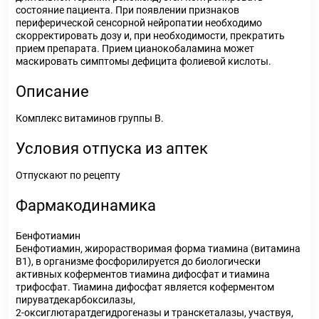
состояние пациента. При появлении признаков
периферической сенсорной нейропатии необходимо
скорректировать дозу и, при необходимости, прекратить
прием препарата. Прием цианокобаламина может
маскировать симптомы дефицита фолиевой кислоты.
Описание
Комплекс витаминов группы В.
Условия отпуска из аптек
Отпускают по рецепту
Фармакодинамика
Бенфотиамин
Бенфотиамин, жирорастворимая форма тиамина (витамина
В
1
), в организме фосфорилируется до биологически
активных коферментов тиамина дифосфат и тиамина
трифосфат. Тиамина дифосфат является коферментом
пируватдекарбоксилазы,
2-оксиглютаратдегидрогеназы и транскеталазы, участвуя,