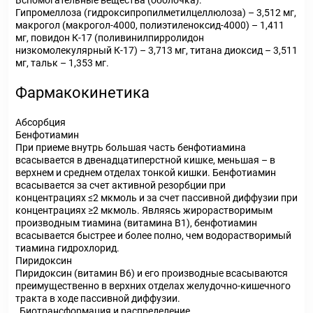
Вспомогательные вещества (оболочка):
Гипромеллоза (гидроксипропилметилцеллюлоза) – 3,512 мг,
макрогол (макрогол-4000, полиэтиленоксид-4000) – 1,411
мг, повидон К-17 (поливинилпирролидон
низкомолекулярный К-17) – 3,713 мг, титана диоксид – 3,511
мг, тальк – 1,353 мг.
Фармакокинетика
Абсорбция
Бенфотиамин
При приеме внутрь большая часть бенфотиамина
всасывается в двенадцатиперстной кишке, меньшая – в
верхнем и среднем отделах тонкой кишки. Бенфотиамин
всасывается за счет активной резорбции при
концентрациях ≤2 мкмоль и за счет пассивной диффузии при
концентрациях ≥2 мкмоль. Являясь жирорастворимым
производным тиамина (витамина В
1
), бенфотиамин
всасывается быстрее и более полно, чем водорастворимый
тиамина гидрохлорид.
Пиридоксин
Пиридоксин (витамин В
6
) и его производные всасываются
преимущественно в верхних отделах желудочно-кишечного
тракта в ходе пассивной диффузии.
Биотрансформация и распределение