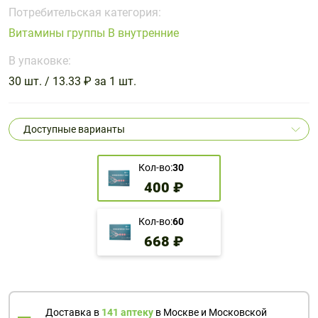
Поливитаминные
При
и гриппе
Потребительская категория:
комплексы
простуде
Противоаллергические
Противовоспалительные
Витамины группы В внутренние
Пробиотики
Сахарный
препараты
препараты
диабет
В упаковке:
Противогрибковые
Противоопухолевые
30 шт. / 13.33 ₽ за 1 шт.
Тонизирующие
Фиточай/
препараты
препараты
чай
Противопаразитарные
Растительные
препараты
препараты
Доступные варианты
Сердечно-
Система
сосудистые
обмена
Кол-во:
30
препараты
веществ
400 ₽
Средства
Стоматологические
от
препараты
Кол-во:
60
алкоголизма
668 ₽
и курения
Доставка в
141 аптеку
в Москве и Московской