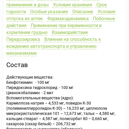
применения и дозы
Условия хранения
Срок
годности
Особые указания
Описание
Условия
отпуска из аптек
Фармакодинамика
Побочные
действия
Применение при беременности и
кормлении грудью
Взаимодействие
Передозировка
Влияние на способность к
вождению автотранспорта и управлению
механизмами
Состав
Действующие вещества:
Бенфотиамин - 100 мг
Пиридоксина гидрохлорид - 100 мг
Цианокобаламин - 2 мкг
Вспомогательные вещества (ядро):
Кармеллоза натрия – 4,533 мг, повидон К-30
(поливинилпирролидон К-30) – 16,233 мг, целлюлоза
микрокристаллическая 101 – 12,673 мг, тальк – 4,580 мг,
кальция стеарат – 4,587 мг, полисорбат 80 – 0,660 мг,
сахароза (сахар белый) – 206,732 мг.