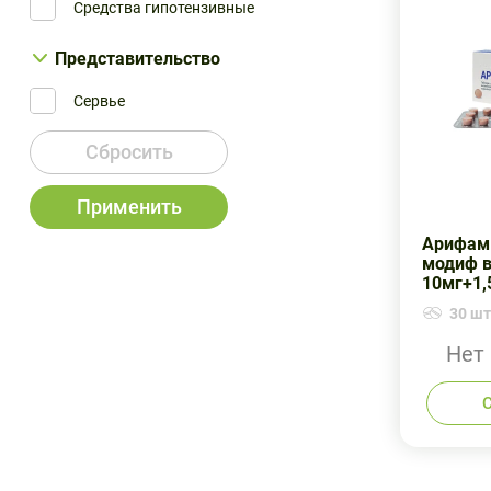
Средства гипотензивные
Представительство
Сервье
Сбросить
Применить
Арифам 
модиф 
10мг+1,
30 шт.
Нет