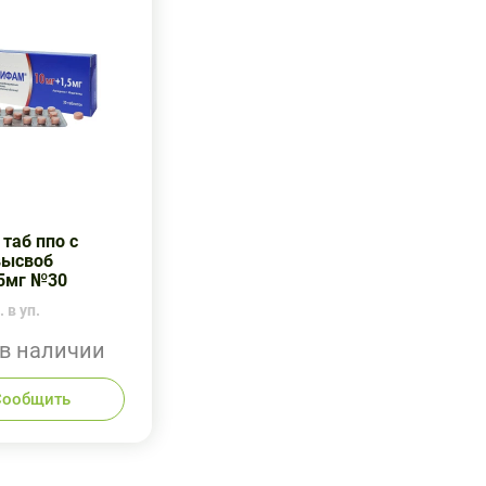
таб ппо с
высвоб
5мг №30
 в уп.
 в наличии
Сообщить