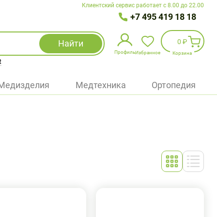
Клиентский сервис работает с 8.00 до 22.00
+7 495 419 18 18
0 ₽
Найти
Профиль
Избранное
Корзина
R
Избранное
(
0
)
Медизделия
Медтехника
Ортопедия
Войти
БАД
Медицинская техника (приборы)
Наборы
Упаковка