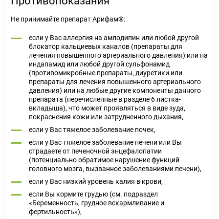
Противопоказания
Не принимайте препарат Арифам®:
если у Вас аллергия на амлодипин или любой другой
блокатор кальциевых каналов (препараты для
лечения повышенного артериального давления) или на
индапамид или любой другой сульфонамид
(противомикробные препараты, диуретики или
препараты для лечения повышенного артериального
давления) или на любые другие компоненты данного
препарата (перечисленные в разделе 6 листка-
вкладыша), что может проявляться в виде зуда,
покраснения кожи или затрудненного дыхания,
если у Вас тяжелое заболевание почек,
если у Вас тяжелое заболевание печени или Вы
страдаете от печеночной энцефалопатии
(потенциально обратимое нарушение функций
головного мозга, вызванное заболеваниями печени),
если у Вас низкий уровень калия в крови,
если Вы кормите грудью (см. подраздел
«Беременность, грудное вскармливание и
фертильность»),