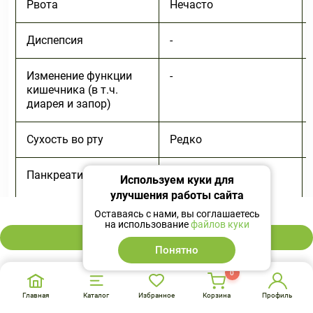
Рвота
Нечасто
Диспепсия
-
Изменение функции
-
кишечника (в т.ч.
диарея и запор)
Сухость во рту
Редко
Панкреатит
Очень редко
Используем куки для
улучшения работы сайта
633 ₽
Оставаясь с нами, вы соглашаетесь
Гастрит
-
на использование
файлов куки
В корзину
Понятно
Гиперплазия десен
-
0
Главная
Каталог
Избранное
Корзина
Профиль