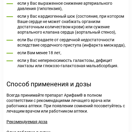
если у Вас выраженное снижение артериального
давления (гипотензия),
если у Вас кардиогенный шок (состояние, при котором
Ваше сердце не может снабжать организм
достаточным количеством крови) или сужение
аортального клапана сердца (аортальный стеноз),
если Вы страдаете от сердечной недостаточности
вследствие сердечного приступа (инфаркта миокарда),
если Вам менее 18 лет,
если у Вас непереносимость галактозы, дефицит
лактазы или глюкозо-галактозная мальабсорбция.
Способ применения и дозы
Всегда принимайте препарат Арифам® в полном
соответствии с рекомендациями лечащего врача или
работника аптеки. При появлении сомнений посоветуйтесь с
лечащим врачом или работником аптеки.
Рекомендуемая доза