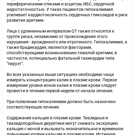
периферическими отеками и асцитом, ИБС, сердечной
недостаточностью. У таких пациентов гипокалиемия
усиливает кардиотоксичность сердечных гликозидов и риск
развития аритмии.
Лица с удлиненным интервалом QT также относятся к
группе риска, независимо от происхождения этого
нарушения - врожденного или ятрогенного. Гипокалиемия, а
также брадикардия, являются факторами,
способствующими возникновению тяжелой аритмии, в
частности, потенциально фатальной тахикардии типа
"пируэт".
Во всех указанных выше ситуациях необходимо чаще
измерять концентрацию калия в плазме крови. Первое
измерение уровня ионов калия в плазме крови следует
провести в течение первой недели от начала лечения.
При появлении гипокалиемии должно быть назначено
соответствующее лечение.
Содержание кальция в плазме крови. Тиазидные и
тиазидоподобные диуретики могут снижать экскрецию
кальция с мочой и вызывать незначительное и временное
повышение уровня кальция в плазме крови. Истинная