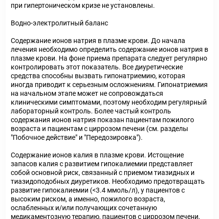
при гипертоническом кризе не установлены.
Водно-электролитный баланс
Содержание ионов натрия в плазме крови. До начала
лечения необходимо определить содержание ионов натрия в
плазме крови. На фоне приема препарата следует регулярно
контролировать этот показатель. Все диуретические
средства способны вызвать гипонатриемию, которая
иногда приводит к серьезным осложнениям. Гипонатриемия
на начальном этапе может не сопровождаться
клиническими симптомами, поэтому необходим регулярный
лабораторный контроль. Более частый контроль
содержания ионов натрия показан пациентам пожилого
возраста и пациентам с циррозом печени (см. разделы
"Побочное действие" и "Передозировка").
Содержание ионов калия в плазме крови. Истощение
запасов калия с развитием гипокалиемии представляет
собой основной риск, связанный с приемом тиазидных и
тиазидоподобных диуретиков. Необходимо предотвращать
развитие гипокалиемии (<3.4 ммоль/л), у пациентов с
высоким риском, а именно, пожилого возраста,
ослабленных и/или получающих сочетанную
медикаментозную терапию, пациентов с циррозом печени,