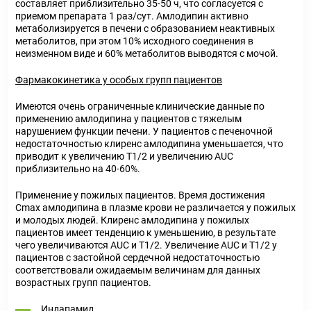
составляет приблизительно 35-50 ч, что согласуется с
приемом препарата 1 раз/сут. Амлодипин активно
метаболизируется в печени с образованием неактивных
метаболитов, при этом 10% исходного соединения в
неизменном виде и 60% метаболитов выводятся с мочой.
Фармакокинетика у особых групп пациентов
Имеются очень ограниченные клинические данные по
применению амлодипина у пациентов с тяжелым
нарушением функции печени. У пациентов с печеночной
недостаточностью клиренс амлодипина уменьшается, что
приводит к увеличению Т1/2 и увеличению AUC
приблизительно на 40-60%.
Применение у пожилых пациентов. Время достижения
Cmax амлодипина в плазме крови не различается у пожилых
и молодых людей. Клиренс амлодипина у пожилых
пациентов имеет тенденцию к уменьшению, в результате
чего увеличиваются AUC и Т1/2. Увеличение AUC и Т1/2 у
пациентов с застойной сердечной недостаточностью
соответствовали ожидаемым величинам для данных
возрастных групп пациентов.
Индапамид