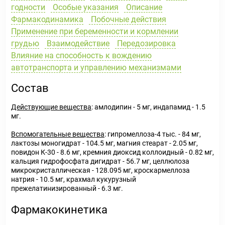
годности
Особые указания
Описание
Фармакодинамика
Побочные действия
Применение при беременности и кормлении
грудью
Взаимодействие
Передозировка
Влияние на способность к вождению
автотранспорта и управлению механизмами
Состав
Действующие вещества
: амлодипин - 5 мг, индапамид - 1.5
мг.
Вспомогательные вещества
: гипромеллоза-4 тыс. - 84 мг,
лактозы моногидрат - 104.5 мг, магния стеарат - 2.05 мг,
повидон К-30 - 8.6 мг, кремния диоксид коллоидный - 0.82 мг,
кальция гидрофосфата дигидрат - 56.7 мг, целлюлоза
микрокристаллическая - 128.095 мг, кроскармеллоза
натрия - 10.5 мг, крахмал кукурузный
прежелатинизированный - 6.3 мг.
Фармакокинетика