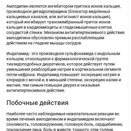
Амлодипин является ингибитором притока ионов кальция,
производное дигидропиридина (блокатор медленных
кальциевых каналов, или антагонист ионов кальция),
который ингибирует трансмембранный приток ионов
кальция в кардиомиоциты и гладкомышечные клетки
сосудистой стенки. Механизм антигипертензивного действия
амлодипина обусловлен прямым расслабляющим
действием на гладкие мышцы сосудов.
Индапамид - это производное сульфонамида с индольным
кольцом, относящееся к фармакологической группе
тиазидоподобных диуретиков, которое действует путем
уменьшения реабсорбции натрия в кортикальном сегменте
петли нефрона. Индапамид повышает экскрецию натрия и
хлоридов с мочой и, в меньшей степени, экскрецию калия и
магния, тем самым повышая диурез и оказывая
антигипертензивное действие.
Побочные действия
Наиболее часто наблюдаемые нежелательные реакции во
время лечения амлодипином и индапамидом включают
сонливость, головокружение, головную боль, сердцебиение,
покраснение лица, боль в животе, тошноту, отек голени,