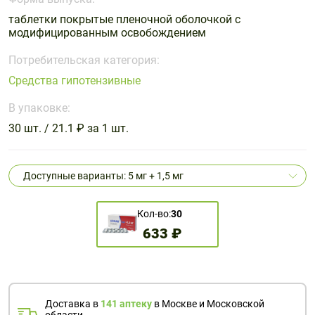
Поливитаминные
При
и гриппе
таблетки покрытые пленочной оболочкой с
комплексы
простуде
Противоаллергические
Противовоспалительные
модифицированным освобождением
Пробиотики
Сахарный
препараты
препараты
диабет
Потребительская категория:
Противогрибковые
Противоопухолевые
Средства гипотензивные
Тонизирующие
Фиточай/
препараты
препараты
чай
В упаковке:
Противопаразитарные
Растительные
препараты
препараты
30 шт. / 21.1 ₽ за 1 шт.
Сердечно-
Система
сосудистые
обмена
Доступные варианты: 5 мг + 1,5 мг
препараты
веществ
Средства
Стоматологические
Кол-во:
30
от
препараты
633 ₽
алкоголизма
и курения
Доставка в
141 аптеку
в Москве и Московской