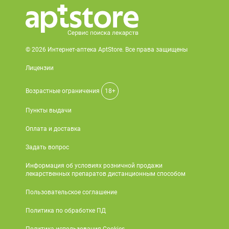
Поливитаминные
При
и гриппе
комплексы
простуде
Противоаллергические
Противовоспалительные
Пробиотики
Сахарный
препараты
препараты
диабет
Противогрибковые
Противоопухолевые
© 2026 Интернет-аптека AptStore. Все права защищены
Тонизирующие
Фиточай/
препараты
препараты
Лицензии
чай
Противопаразитарные
Растительные
препараты
препараты
Возрастные ограничения
18+
Сердечно-
Система
Пункты выдачи
сосудистые
обмена
Оплата и доставка
препараты
веществ
Средства
Стоматологические
Задать вопрос
от
препараты
Информация об условиях розничной продажи
алкоголизма
лекарственных препаратов дистанционным способом
и курения
Пользовательское соглашение
Политика по обработке ПД