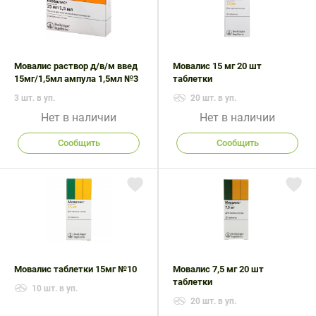
Поливитаминные
При
и гриппе
комплексы
простуде
Противоаллергические
Противовоспалительные
Пробиотики
Сахарный
препараты
препараты
диабет
Мовалис раствор д/в/м введ
Мовалис 15 мг 20 шт
Противогрибковые
Противоопухолевые
15мг/1,5мл ампула 1,5мл №3
таблетки
Тонизирующие
Фиточай/
препараты
препараты
чай
3 шт. в уп.
20 шт. в уп.
Противопаразитарные
Растительные
Нет в наличии
Нет в наличии
препараты
препараты
Сообщить
Сообщить
Сердечно-
Система
сосудистые
обмена
препараты
веществ
Средства
Стоматологические
от
препараты
алкоголизма
и курения
Мовалис таблетки 15мг №10
Мовалис 7,5 мг 20 шт
таблетки
10 шт. в уп.
20 шт. в уп.