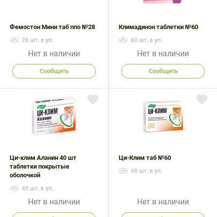
Поливитаминные
При
и гриппе
комплексы
простуде
Противоаллергические
Противовоспалительные
Фемостон Мини таб ппо №28
Климадинон таблетки №60
Пробиотики
Сахарный
препараты
препараты
диабет
28 шт. в уп.
60 шт. в уп.
Противогрибковые
Противоопухолевые
Нет в наличии
Нет в наличии
Тонизирующие
Фиточай/
препараты
препараты
чай
Сообщить
Сообщить
Противопаразитарные
Растительные
препараты
препараты
Сердечно-
Система
сосудистые
обмена
препараты
веществ
Средства
Стоматологические
от
препараты
Ци-клим Аланин 40 шт
Ци-Клим таб №60
алкоголизма
таблетки покрытые
60 шт. в уп.
и курения
оболочкой
40 шт. в уп.
Нет в наличии
Нет в наличии