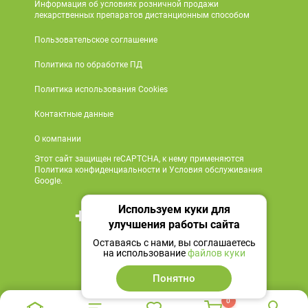
Информация об условиях розничной продажи
лекарственных препаратов дистанционным способом
Пользовательское соглашение
Политика по обработке ПД
Политика использования Cookies
Контактные данные
О компании
Этот сайт защищен reCAPTCHA, к нему применяются
Политика конфиденциальности и Условия обслуживания
Google.
Используем куки для
+7 495 419 18 18
улучшения работы сайта
Мы в социальных сетях
Оставаясь с нами, вы соглашаетесь
на использование
файлов куки
Понятно
0